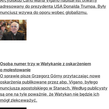
Arcybiskup Carlo Maria Vigano napisał list otwarty
adresowany do prezydenta USA Donalda Trumpa. Były
nuncjusz wzywa do oporu wobec globalizmu.
Osoba numer trzy w Watykanie z oskarżeniem
o molestowanie
O sprawie pisze Grzegorz Górny przytaczając nowe
oskarżenia publikowane przez abp. Vigano, byłego
nuncjusza apostolskiego w Stanach. Według publicysty
są one na tyle poważnie, że Watykan nie będzie ich
mógł zlekceważyć.