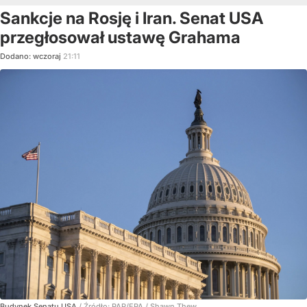
Sankcje na Rosję i Iran. Senat USA
przegłosował ustawę Grahama
Dodano:
wczoraj
21:11
Budynek Senatu USA
/ Źródło:
PAP/EPA
/
Shawn Thew