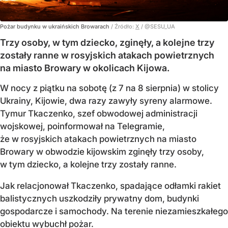
Pożar budynku w ukraińskich Browarach
/ Źródło:
X
/
@SESU_UA
Trzy osoby, w tym dziecko, zginęły, a kolejne trzy
zostały ranne w rosyjskich atakach powietrznych
na miasto Browary w okolicach Kijowa.
W nocy z piątku na sobotę (z 7 na 8 sierpnia) w stolicy
Ukrainy, Kijowie, dwa razy zawyły syreny alarmowe.
Tymur Tkaczenko, szef obwodowej administracji
wojskowej, poinformował na Telegramie,
że w rosyjskich atakach powietrznych na miasto
Browary w obwodzie kijowskim zginęły trzy osoby,
w tym dziecko, a kolejne trzy zostały ranne.
Jak relacjonował Tkaczenko, spadające odłamki rakiet
balistycznych uszkodziły prywatny dom, budynki
gospodarcze i samochody. Na terenie niezamieszkałego
obiektu wybuchł pożar.