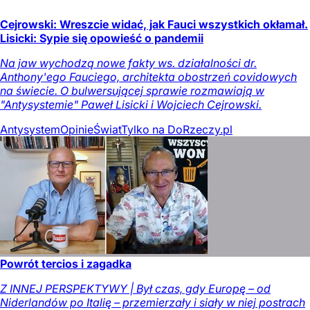
Cejrowski: Wreszcie widać, jak Fauci wszystkich okłamał.
Lisicki: Sypie się opowieść o pandemii
Na jaw wychodzą nowe fakty ws. działalności dr.
Anthony'ego Fauciego, architekta obostrzeń covidowych
na świecie. O bulwersującej sprawie rozmawiają w
"Antysystemie" Paweł Lisicki i Wojciech Cejrowski.
Antysystem
Opinie
Świat
Tylko na DoRzeczy.pl
Powrót tercios i zagadka
Z INNEJ PERSPEKTYWY | Był czas, gdy Europę – od
Niderlandów po Italię – przemierzały i siały w niej postrach