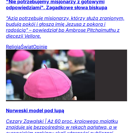
"Nie potrzebujemy misjonarzy z gotowymi
odpowiedziami". Zagadkowe słowa biskupa
"Azja potrzebuje misjonarzy, którzy służą zranionym,
budują pokój i głoszą imię Jezusa z pokorą i
radością" – powiedział bp Ambrose Pitchaimuthu z
diecezji Vellore.
Religia
Świat
Opinie
Norweski model pod lupą
Cezary Zawalski | Aż 60 proc. krajowego majątku
znajduje się bezpośrednio w rękach państwa, a w