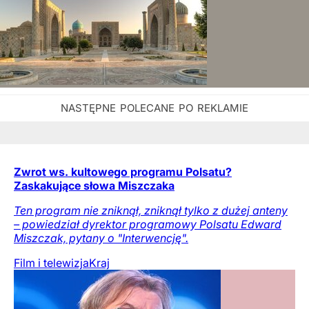
Zwrot ws. kultowego programu Polsatu?
Zaskakujące słowa Miszczaka
Ten program nie zniknął, zniknął tylko z dużej anteny
– powiedział dyrektor programowy Polsatu Edward
Miszczak, pytany o "Interwencję".
Film i telewizja
Kraj