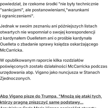
powiedział, że rzekome środki "nie były technicznie
"sankcjami", ale postanowieniami,"warunkami
i ograniczeniami".
Jednak w swoim zeznaniu ani późniejszych listach
otwartych nie wspomniał o swojej korespondencji
z kardynałem Ouelletem ani o prośbie kardynała
Ouelleta o zbadanie sprawy księdza oskarżającego
McCarricka.
W opublikowanym raporcie kilka rozdziałów
poświęconych zostało działalności McCarricka podczas
urzędowania abp. Vigano jako nuncjusza w Stanach
Zjednoczonych.
Abp Vigano pisze do Trumpa. "Mnożą się ataki tych,
którzy pragną zniszczyć same podstawy...