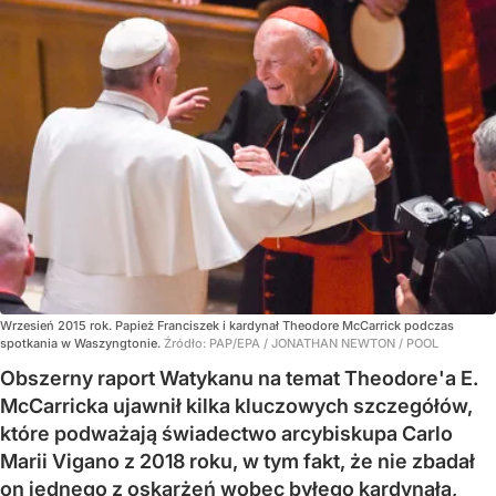
Wrzesień 2015 rok. Papież Franciszek i kardynał Theodore McCarrick podczas
spotkania w Waszyngtonie.
Źródło:
PAP/EPA
/
JONATHAN NEWTON / POOL
Obszerny raport Watykanu na temat Theodore'a E.
McCarricka ujawnił kilka kluczowych szczegółów,
które podważają świadectwo arcybiskupa Carlo
Marii Vigano z 2018 roku, w tym fakt, że nie zbadał
on jednego z oskarżeń wobec byłego kardynała,