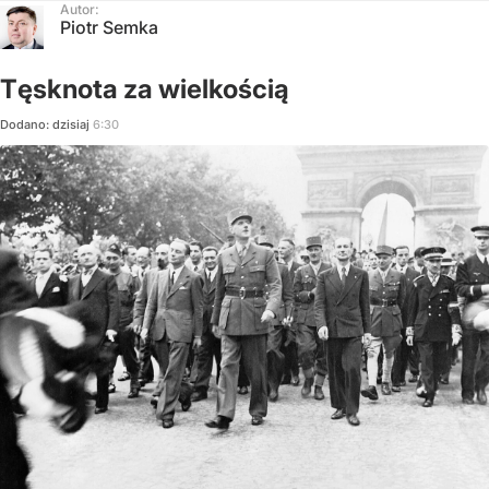
Autor:
Piotr Semka
Tęsknota za wielkością
Dodano:
dzisiaj
6:30