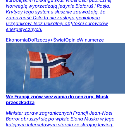
europejskim rankingu skali własności publicznej
Norwegię wyprzedzają jedynie Białoruś i Rosja.
Krytycy tego systemu słusznie zauważają, że
zamożność Oslo to nie zasługa genialnych
urzędników, lecz unikalnej obfitości surowców
energetycznych.
Ekonomia
DoRzeczy+
Świat
Opinie
W numerze
We Francji znów wezwania do cenzury. Musk
przeszkadza
Minister spraw zagranicznych Francji Jean-Noel
Barrot obruszył się po wpisie Elona Muska w jego
kolejnym internetowym starciu ze skrajną lewicą.