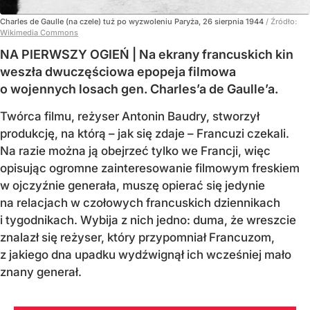
Charles de Gaulle (na czele) tuż po wyzwoleniu Paryża, 26 sierpnia 1944
/ Źródło:
Wikimedia Commons
NA PIERWSZY OGIEŃ | Na ekrany francuskich kin
weszła dwuczęściowa epopeja filmowa
o wojennych losach gen. Charles’a de Gaulle’a.
Twórca filmu, reżyser Antonin Baudry, stworzył
produkcję, na którą – jak się zdaje – Francuzi czekali.
Na razie można ją obejrzeć tylko we Francji, więc
opisując ogromne zainteresowanie filmowym freskiem
w ojczyźnie generała, muszę opierać się jedynie
na relacjach w czołowych francuskich dziennikach
i tygodnikach. Wybija z nich jedno: duma, że wreszcie
znalazł się reżyser, który przypomniał Francuzom,
z jakiego dna upadku wydźwignął ich wcześniej mało
znany generał.