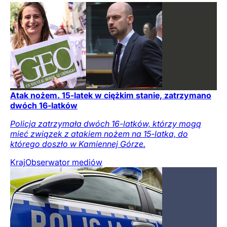
Atak nożem. 15-latek w ciężkim stanie, zatrzymano
dwóch 16-latków
Policja zatrzymała dwóch 16-latków, którzy mogą
mieć związek z atakiem nożem na 15-latka, do
którego doszło w Kamiennej Górze.
Kraj
Obserwator mediów