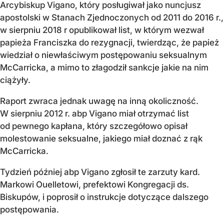
Arcybiskup Vigano, który posługiwał jako nuncjusz
apostolski w Stanach Zjednoczonych od 2011 do 2016 r.,
w sierpniu 2018 r
opublikował list, w którym wezwał
papieża Franciszka do rezygnacji, twierdząc, że papież
wiedział o niewłaściwym postępowaniu seksualnym
McCarricka, a mimo to złagodził sankcje jakie na nim
ciążyły.
Raport zwraca jednak uwagę na inną okoliczność.
W sierpniu 2012 r. abp Vigano miał otrzymać list
od pewnego kapłana, który szczegółowo opisał
molestowanie seksualne, jakiego miał doznać z rąk
McCarricka.
Tydzień później abp Vigano zgłosił te zarzuty kard.
Markowi Ouelletowi, prefektowi Kongregacji ds.
Biskupów, i poprosił o instrukcje dotyczące dalszego
postępowania.