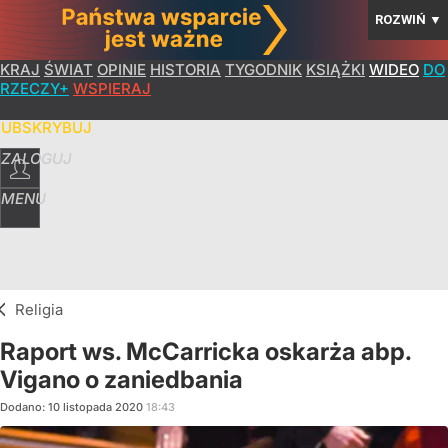
ROZWIŃ
▼
KRAJ
ŚWIAT
OPINIE
HISTORIA
TYGODNIK
KSIĄŻKI
WIDEO
DO
RZECZY+
WSPIERAJ
SUBSKRYBUJ
ZALOGUJ
MENU
Religia
Raport ws. McCarricka oskarża abp.
Vigano o zaniedbania
Dodano:
10
listopada
2020
18:43