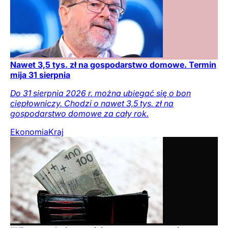
Nawet 3,5 tys. zł na gospodarstwo domowe. Termin
mija 31 sierpnia
Do 31 sierpnia 2026 r. można ubiegać się o bon
ciepłowniczy. Chodzi o nawet 3,5 tys. zł na
gospodarstwo domowe za cały rok.
Ekonomia
Kraj