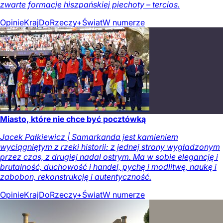
zwarte formacje hiszpańskiej piechoty – tercios.
Opinie
Kraj
DoRzeczy+
Świat
W numerze
Miasto, które nie chce być pocztówką
Jacek Pałkiewicz | Samarkanda jest kamieniem
wyciągniętym z rzeki historii: z jednej strony wygładzonym
przez czas, z drugiej nadal ostrym. Ma w sobie elegancję i
brutalność, duchowość i handel, pychę i modlitwę, naukę i
zabobon, rekonstrukcję i autentyczność.
Opinie
Kraj
DoRzeczy+
Świat
W numerze