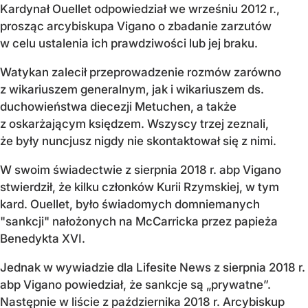
Kardynał Ouellet odpowiedział we wrześniu 2012 r.,
prosząc arcybiskupa Vigano o zbadanie zarzutów
w celu ustalenia ich prawdziwości lub jej braku.
Watykan zalecił przeprowadzenie rozmów zarówno
z wikariuszem generalnym, jak i wikariuszem ds.
duchowieństwa diecezji Metuchen, a także
z oskarżającym księdzem. Wszyscy trzej zeznali,
że były nuncjusz nigdy nie skontaktował się z nimi.
W swoim świadectwie z sierpnia 2018 r. abp Vigano
stwierdził, że kilku członków Kurii Rzymskiej, w tym
kard. Ouellet, było świadomych domniemanych
"sankcji" nałożonych na McCarricka przez papieża
Benedykta XVI.
Jednak w wywiadzie dla Lifesite News z sierpnia 2018 r.
abp Vigano powiedział, że sankcje są „prywatne”.
Następnie w liście z października 2018 r. Arcybiskup