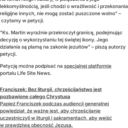
lekkomyślnością, jeśli chodzi o wrażliwość i przekonania
religijne innych, nie mogą zostać puszczone wolno" –
czytamy w petycji.
"Ks. Martin wyraźnie przekroczył granicę, podejmując
decyzję o wykorzystaniu tej świętej ikony. Jego
działania są plamą na zakonie jezuitów" – piszą autorzy
petycji.
Petycję można podpisać na
specjalnej platformie
portalu Life Site News.
Franciszek: Bez liturgii, chrześcijaństwo jest
pozbawione całego Chrystusa
Papież Franciszek podczas audiencji generalnej
powiedział, że ważne jest, aby chrześcijanie
uczestniczyli w liturgii i sakramentach, aby wejść
w prawdziwą obecność Jezusa.