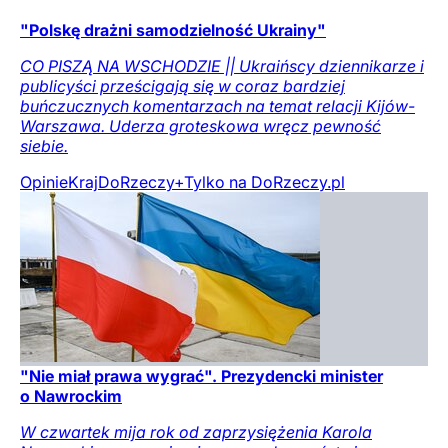
"Polskę drażni samodzielność Ukrainy"
CO PISZĄ NA WSCHODZIE || Ukraińscy dziennikarze i
publicyści prześcigają się w coraz bardziej
buńczucznych komentarzach na temat relacji Kijów-
Warszawa. Uderza groteskowa wręcz pewność
siebie.
Opinie
Kraj
DoRzeczy+
Tylko na DoRzeczy.pl
"Nie miał prawa wygrać". Prezydencki minister
o Nawrockim
W czwartek mija rok od zaprzysiężenia Karola