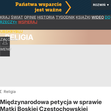
ROZWIŃ
▼
KRAJ
ŚWIAT
OPINIE
HISTORIA
TYGODNIK
KSIĄŻKI
WIDEO
DO
RZECZY+
WSPIERAJ
SUBSKRYBUJ
RELIGIA
ZALOGUJ
MENU
Religia
Międzynarodowa petycja w sprawie
Matki Boskiej Częstochowskiej