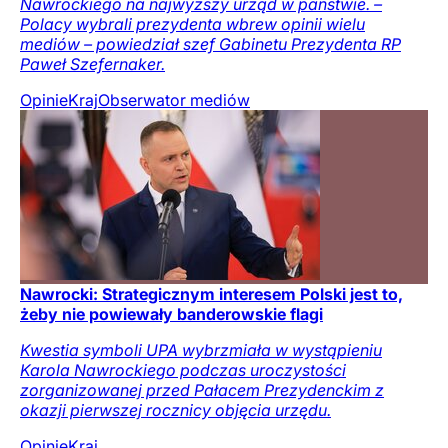
Nawrockiego na najwyższy urząd w państwie. –
Polacy wybrali prezydenta wbrew opinii wielu
mediów – powiedział szef Gabinetu Prezydenta RP
Paweł Szefernaker.
Opinie
Kraj
Obserwator mediów
Nawrocki: Strategicznym interesem Polski jest to,
żeby nie powiewały banderowskie flagi
Kwestia symboli UPA wybrzmiała w wystąpieniu
Karola Nawrockiego podczas uroczystości
zorganizowanej przed Pałacem Prezydenckim z
okazji pierwszej rocznicy objęcia urzędu.
Opinie
Kraj