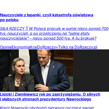
Nauczyciele z łapanki, czyli katastrofa oświatowa
po polsku
SIŁĄ RZECZY || W Polsce pracuje w sumie nieco ponad 700
tys. nauczycieli, a po przeliczeniu na "pełne etaty
nauczycielskie" – nieco ponad 500 tys. A ilu brakuje?
Opinie
Ekonomia
Kraj
DoRzeczy+
Tylko na DoRzeczy.pl
Lisicki i Ziemkiewicz rok po zaprzysiężeniu. O silnych
i słabszych stronach prezydentury Nawrockiego
Karol Nawrocki obchodzi pierwszą rocznicę swojej