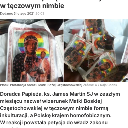
w tęczowym nimbie
Dodano:
3
lutego
2021
20:03
Płock: Profanacja obrazu Matki Bożej Częstochowskiej
Źródło:
X
/
Kaja Godek
Doradca Papieża, ks. James Martin SJ w zeszłym
miesiącu nazwał wizerunek Matki Boskiej
Częstochowskiej w tęczowym nimbie formą
inkulturacji, a Polskę krajem homofobicznym.
W reakcji powstała petycja do władz zakonu