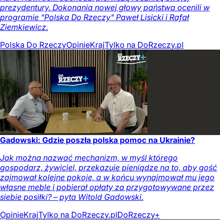
prezydentury. Dokonania nowej głowy państwa ocenili w
programie "Polska Do Rzeczy" Paweł Lisicki i Rafał
Ziemkiewicz.
Polska Do Rzeczy
Opinie
Kraj
Tylko na DoRzeczy.pl
Gadowski: Gdzie poszła polska pomoc na Ukrainie?
Jak można nazwać mechanizm, w myśl którego
gospodarz, żywiciel, przekazuje pieniądze na to, aby gość
zajmował kolejne pokoje, a w końcu wynajmował mu jego
własne meble i pobierał opłaty za przygotowywane przez
siebie posiłki? – pyta Witold Gadowski.
Opinie
Kraj
Tylko na DoRzeczy.pl
DoRzeczy+