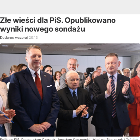
Złe wieści dla PiS. Opublikowano
wyniki nowego sondażu
Dodano:
wczoraj
20:13
Politycy PiS: Przemysław Czarnek, Jarosław Kaczyński i Mariusz Błaszczak
/ Źródło: