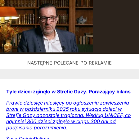
Tyle dzieci zginęło w Strefie Gazy. Porażający bilans
Prawie dziesięć miesięcy po ogłoszeniu zawieszenia
broni w październiku 2025 roku sytuacja dzieci w
Strefie Gazy pozostaje tragiczna. Według UNICEF, co
najmniej 300 dzieci zginęło w ciągu 300 dni od
podpisania porozumienia.
Świat
Opinie
Religia