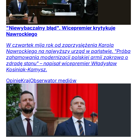
"Niewybaczalny błąd". Wicepremier krytykuje
Nawrockiego
W czwartek mija rok od zaprzysiężenia Karola
Nawrockiego na najwyższy urząd w państwie. "Próba
zahamowania modernizacji polskiej armii zakrawa o
zdradę stanu" – napisał wicepremier Władysław
Kosiniak-Kamysz.
Opinie
Kraj
Obserwator mediów