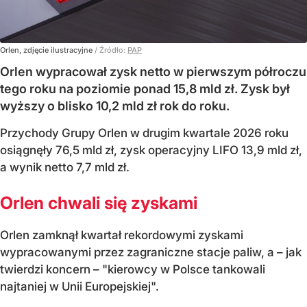
Orlen, zdjęcie ilustracyjne
/ Źródło:
PAP
Orlen wypracował zysk netto w pierwszym półroczu
tego roku na poziomie ponad 15,8 mld zł. Zysk był
wyższy o blisko 10,2 mld zł rok do roku.
Przychody Grupy Orlen w drugim kwartale 2026 roku
osiągnęły 76,5 mld zł, zysk operacyjny LIFO 13,9 mld zł,
a wynik netto 7,7 mld zł.
Orlen chwali się zyskami
Orlen zamknął kwartał rekordowymi zyskami
wypracowanymi przez zagraniczne stacje paliw, a – jak
twierdzi koncern – "kierowcy w Polsce tankowali
najtaniej w Unii Europejskiej".