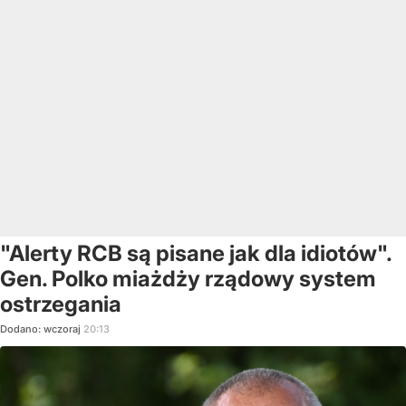
"Alerty RCB są pisane jak dla idiotów".
Gen. Polko miażdży rządowy system
ostrzegania
Dodano:
wczoraj
20:13