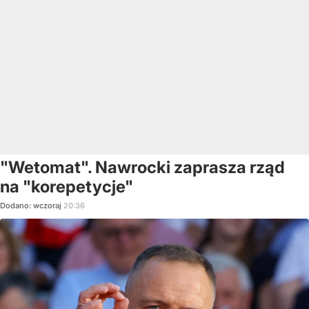
"Wetomat". Nawrocki zaprasza rząd
na "korepetycje"
Dodano:
wczoraj
20:36