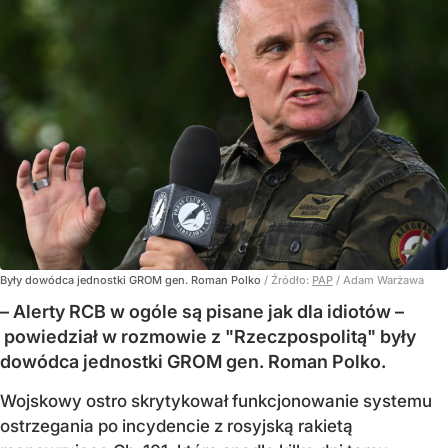
Były dowódca jednostki GROM gen. Roman Polko
/ Źródło:
PAP
/
Adam Warżawa
– Alerty RCB w ogóle są pisane jak dla idiotów –
powiedział w rozmowie z "Rzeczpospolitą" były
dowódca jednostki GROM gen. Roman Polko.
Wojskowy ostro skrytykował funkcjonowanie systemu
ostrzegania po incydencie z rosyjską rakietą