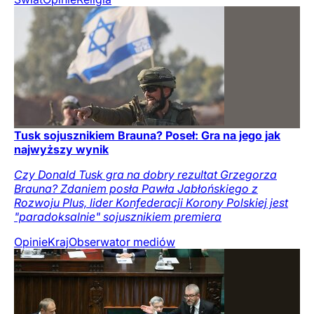
Tusk sojusznikiem Brauna? Poseł: Gra na jego jak
najwyższy wynik
Czy Donald Tusk gra na dobry rezultat Grzegorza
Brauna? Zdaniem posła Pawła Jabłońskiego z
Rozwoju Plus, lider Konfederacji Korony Polskiej jest
"paradoksalnie" sojusznikiem premiera
Opinie
Kraj
Obserwator mediów