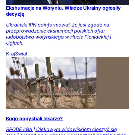
Ekshumacje na Wołyniu. Władze Ukrainy ogłosiły
decyzję
Ukraiński IPN poinformował, że jest zgoda na
przeprowadzenie ekshumacji polskich ofiar
ludobójstwa wołyńskiego w Hucie Pieniackiej i
Ugłach.
Kraj
Świat
Kogo popychali lekarze?
SPODE ŁBA | Ciekawym widowiskiem cieszyć się