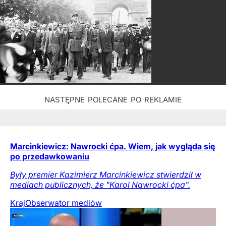
Marcinkiewicz: Nawrocki ćpa. Wiem, jak wygląda się
po przedawkowaniu
Były premier Kazimierz Marcinkiewicz stwierdził w
mediach publicznych, że "Karol Nawrocki ćpa".
Kraj
Obserwator mediów