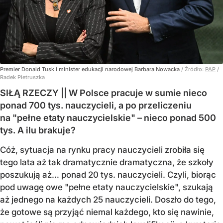
Premier Donald Tusk i minister edukacji narodowej Barbara Nowacka
/ Źródło:
PAP
/
Radek Pietruszka
SIŁĄ RZECZY || W Polsce pracuje w sumie nieco
ponad 700 tys. nauczycieli, a po przeliczeniu
na "pełne etaty nauczycielskie" – nieco ponad 500
tys. A ilu brakuje?
Cóż, sytuacja na rynku pracy nauczycieli zrobiła się
tego lata aż tak dramatycznie dramatyczna, że szkoły
poszukują aż… ponad 20 tys. nauczycieli. Czyli, biorąc
pod uwagę owe "pełne etaty nauczycielskie", szukają
aż jednego na każdych 25 nauczycieli. Doszło do tego,
że gotowe są przyjąć niemal każdego, kto się nawinie,