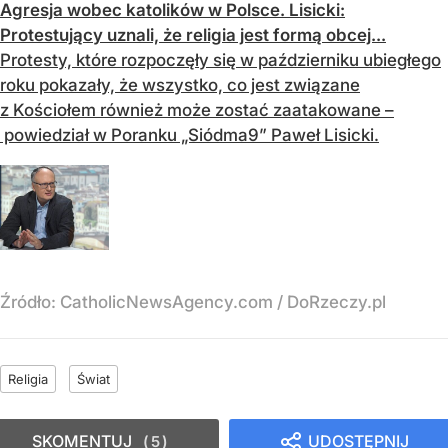
Agresja wobec katolików w Polsce. Lisicki:
Protestujący uznali, że religia jest formą obcej...
Protesty, które rozpoczęły się w październiku ubiegłego
roku pokazały, że wszystko, co jest związane
z Kościołem również może zostać zaatakowane –
powiedział w Poranku „Siódma9” Paweł Lisicki.
Źródło:
CatholicNewsAgency.com / DoRzeczy.pl
Religia
Świat
SKOMENTUJ
UDOSTĘPNIJ
5