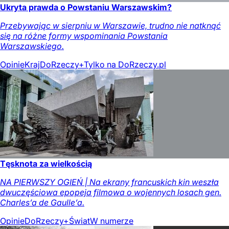
Ukryta prawda o Powstaniu Warszawskim?
Przebywając w sierpniu w Warszawie, trudno nie natknąć
się na różne formy wspominania Powstania
Warszawskiego.
Opinie
Kraj
DoRzeczy+
Tylko na DoRzeczy.pl
Tęsknota za wielkością
NA PIERWSZY OGIEŃ | Na ekrany francuskich kin weszła
dwuczęściowa epopeja filmowa o wojennych losach gen.
Charles’a de Gaulle’a.
Opinie
DoRzeczy+
Świat
W numerze