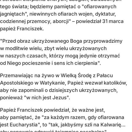
tego świata; będziemy pamiętać o "ofiarowanych
jagniętach", niewinnych ofiarach wojen, dyktatur,
codziennej przemocy, aborcji" – powiedział 31 marca
papież Franciszek.
"Przed obraz ukrzyżowanego Boga przyprowadzimy
w modlitwie wielu, zbyt wielu ukrzyżowanych
w naszych czasach, którzy mogą jedynie otrzymać
od Niego pocieszenie i sens ich cierpienia".
Przemawiając na żywo w Wielką Środę z Pałacu
Apostolskiego w Watykanie, Papież wezwał katolików,
aby nie zapominali o dzisiejszych ukrzyżowanych,
ponieważ "w nich jest Jezus".
Papież Franciszek powiedział, że ważne jest,
aby pamiętać, że "za każdym razem, gdy ofiarowana
jest Eucharystia", to "tak, jakbyśmy szli na Kalwarię…
aby ponownie odnowić tajemnicę paschalną".