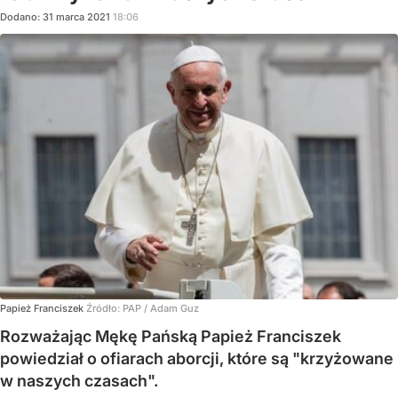
Dodano:
31
marca
2021
18:06
Papież Franciszek
Źródło:
PAP
/
Adam Guz
Rozważając Mękę Pańską Papież Franciszek
powiedział o ofiarach aborcji, które są "krzyżowane
w naszych czasach".