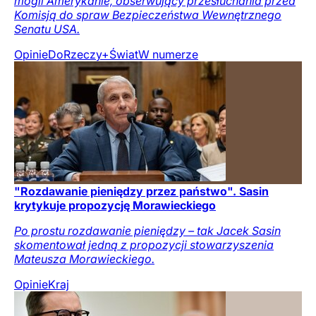
mogli Amerykanie, obserwujący przesłuchania przed
Komisją do spraw Bezpieczeństwa Wewnętrznego
Senatu USA.
Opinie
DoRzeczy+
Świat
W numerze
"Rozdawanie pieniędzy przez państwo". Sasin
krytykuje propozycję Morawieckiego
Po prostu rozdawanie pieniędzy – tak Jacek Sasin
skomentował jedną z propozycji stowarzyszenia
Mateusza Morawieckiego.
Opinie
Kraj