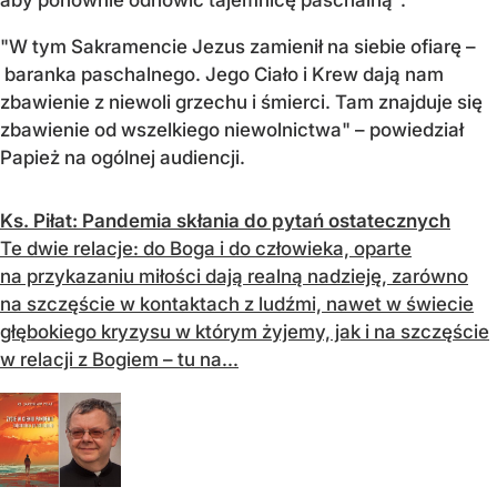
"W tym Sakramencie Jezus zamienił na siebie ofiarę –
baranka paschalnego. Jego Ciało i Krew dają nam
zbawienie z niewoli grzechu i śmierci. Tam znajduje się
zbawienie od wszelkiego niewolnictwa" – powiedział
Papież na ogólnej audiencji.
Ks. Piłat: Pandemia skłania do pytań ostatecznych
Te dwie relacje: do Boga i do człowieka, oparte
na przykazaniu miłości dają realną nadzieję, zarówno
na szczęście w kontaktach z ludźmi, nawet w świecie
głębokiego kryzysu w którym żyjemy, jak i na szczęście
w relacji z Bogiem – tu na...