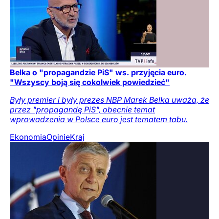
Belka o "propagandzie PiS" ws. przyjęcia euro.
"Wszyscy boją się cokolwiek powiedzieć"
Były premier i były prezes NBP Marek Belka uważa, że
przez "propagandę PiS", obecnie temat
wprowadzenia w Polsce euro jest tematem tabu.
Ekonomia
Opinie
Kraj