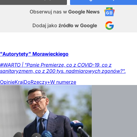
Obserwuj nas
w
Google News
Dodaj jako
źródło w Google
"Autorytety" Morawieckiego
#WARTO | "Panie Premierze, co z COVID-19, co z
sanitaryzmem, co z 200 tys. nadmiarowych zgonów?".
Opinie
Kraj
DoRzeczy+
W numerze