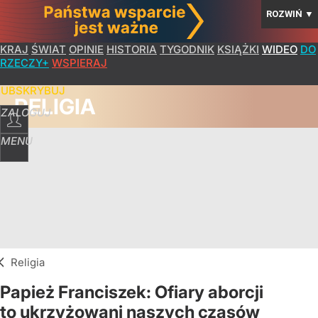
ROZWIŃ
▼
KRAJ
ŚWIAT
OPINIE
HISTORIA
TYGODNIK
KSIĄŻKI
WIDEO
DO
RZECZY+
WSPIERAJ
SUBSKRYBUJ
RELIGIA
ZALOGUJ
MENU
Religia
Papież Franciszek: Ofiary aborcji
to ukrzyżowani naszych czasów