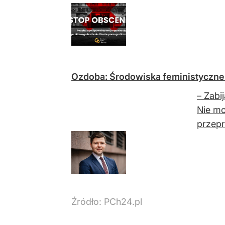
Ozdoba: Środowiska feministyczne 
– Zabi
Nie mo
przepr
Źródło:
PCh24.pl