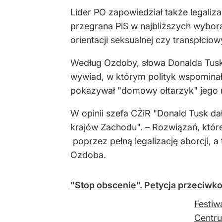
Lider PO zapowiedział także legaliz
przegrana PiS w najbliższych wybora
orientacji seksualnej czy transpłciow
Według Ozdoby, słowa Donalda Tusk
wywiad, w którym polityk wspominał
pokazywał "domowy ołtarzyk" jego 
W opinii szefa CŻiR "Donald Tusk da
krajów Zachodu". – Rozwiązań, któr
poprzez pełną legalizację aborcji, 
Ozdoba.
"Stop obscenie". Petycja przeciwko
Festiw
Centru