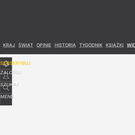
Udostępnij
2
Skomentuj
KRAJ
ŚWIAT
OPINIE
HISTORIA
TYGODNIK
KSIĄŻKI
WI
SUBSKRYBUJ
ZALOGUJ
SZUKAJ
MENU