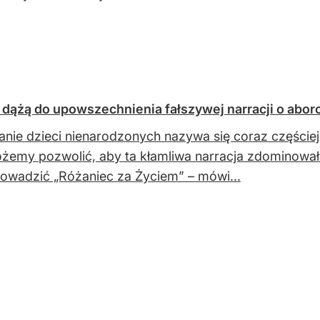
dążą do upowszechnienia fałszywej narracji o aborc
janie dzieci nienarodzonych nazywa się coraz części
żemy pozwolić, aby ta kłamliwa narracja zdominował
owadzić „Różaniec za Życiem” – mówi...