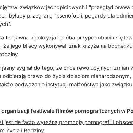
ację tzw. związków jednopłciowych i "przegląd prawa
ch byłaby przegraną "ksenofobii, pogardy dla odmienn
ych".
a to "jawna hipokryzja i próba przypodobania się l
, że jego bliscy wykonywali znak krzyża na bochenku 
rodziny.
ł jasny sygnał do tego, że chce rewolucyjnych zmian 
e odbierają prawo do życia dzieciom nienarodzonym,
a także podważanie instytucji małżeństwa jako związk
 organizacji festiwalu filmów pornograficznych w P
al jest de facto wyraźną promocją pornografii i obscen
m Życia i Rodziny.