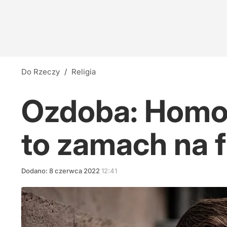
Do Rzeczy
/
Religia
Ozdoba: Homo
to zamach na 
Dodano:
8
czerwca
2022
12:41