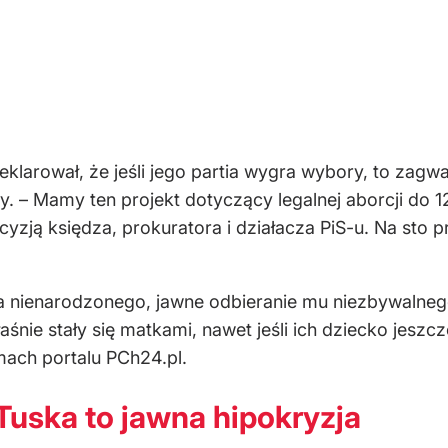
larował, że jeśli jego partia wygra wybory, to zagwar
y. – Mamy ten projekt dotyczący legalnej aborcji do 1
cyzją księdza, prokuratora i działacza PiS-u. Na sto
a nienarodzonego, jawne odbieranie mu niezbywalnego
śnie stały się matkami, nawet jeśli ich dziecko jeszcz
mach portalu PCh24.pl.
uska to jawna hipokryzja