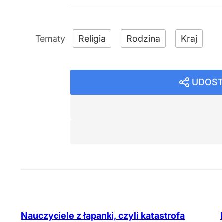
Religia
Rodzina
Kraj
UDOST
Nauczyciele z łapanki, czyli katastrofa