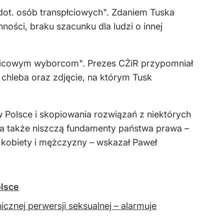
 dot. osób transpłciowych". Zdaniem Tuska
ości, braku szacunku dla ludzi o innej
ewicowym wyborcom". Prezes CŻiR przypomniał
chleba oraz zdjęcie, na którym Tusk
w Polsce i skopiowania rozwiązań z niektórych
 a także niszczą fundamenty państwa prawa –
u kobiety i mężczyzny – wskazał Paweł
olsce
icznej perwersji seksualnej – alarmuje