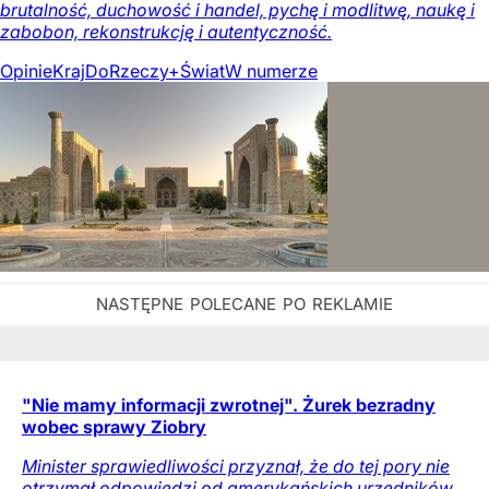
brutalność, duchowość i handel, pychę i modlitwę, naukę i
zabobon, rekonstrukcję i autentyczność.
Opinie
Kraj
DoRzeczy+
Świat
W numerze
"Nie mamy informacji zwrotnej". Żurek bezradny
wobec sprawy Ziobry
Minister sprawiedliwości przyznał, że do tej pory nie
otrzymał odpowiedzi od amerykańskich urzędników