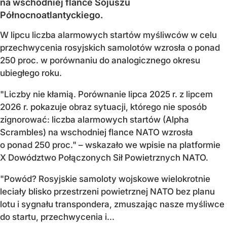
na wschodniej flance Sojuszu
Północnoatlantyckiego.
W lipcu liczba alarmowych startów myśliwców w celu
przechwycenia rosyjskich samolotów wzrosła o ponad
250 proc. w porównaniu do analogicznego okresu
ubiegłego roku.
"Liczby nie kłamią. Porównanie lipca 2025 r. z lipcem
2026 r. pokazuje obraz sytuacji, którego nie sposób
zignorować: liczba alarmowych startów (Alpha
Scrambles) na wschodniej flance NATO wzrosła
o ponad 250 proc." – wskazało we wpisie na platformie
X Dowództwo Połączonych Sił Powietrznych NATO.
"Powód? Rosyjskie samoloty wojskowe wielokrotnie
leciały blisko przestrzeni powietrznej NATO bez planu
lotu i sygnału transpondera, zmuszając nasze myśliwce
do startu, przechwycenia i...