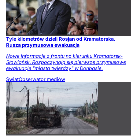
Tyle kilometrów dzieli Rosjan od Kramatorska.
Rusza przymusowa ewakuacja
Nowe informacje z frontu na kierunku Kramatorsk-
Słowiańsk. Rozpoczynają się pierwsze przymusowe
ewakuacje "miasta twierdzy" w Donbasie.
Świat
Obserwator mediów