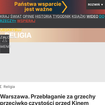
ROZWIŃ
▼
KRAJ
ŚWIAT
OPINIE
HISTORIA
TYGODNIK
KSIĄŻKI
WIDEO
DO
RZECZY+
WSPIERAJ
SUBSKRYBUJ
RELIGIA
ZALOGUJ
MENU
Religia
Warszawa. Przebłaganie za grzechy
przeciwko czystości przed Kinem