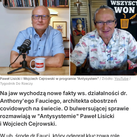
Paweł Lisicki i Wojciech Cejrowski w programie "Antysystem"
/ Źródło:
YouTube
/
Tygodnik Do Rzeczy
Na jaw wychodzą nowe fakty ws. działalności dr.
Anthony'ego Fauciego, architekta obostrzeń
covidowych na świecie. O bulwersującej sprawie
rozmawiają w "Antysystemie" Paweł Lisicki
i Wojciech Cejrowski.
W ub. środę dr Fauci, który odegrał kluczową rolę