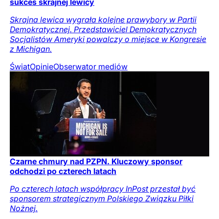
sukces skrajnej lewicy
Skrajna lewica wygrała kolejne prawybory w Partii
Demokratycznej. Przedstawiciel Demokratycznych
Socjalistów Ameryki powalczy o miejsce w Kongresie
z Michigan.
Świat
Opinie
Obserwator mediów
Czarne chmury nad PZPN. Kluczowy sponsor
odchodzi po czterech latach
Po czterech latach współpracy InPost przestał być
sponsorem strategicznym Polskiego Związku Piłki
Nożnej.