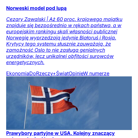
Norweski model pod lupą
Cezary Zawalski | Aż 60 proc. krajowego majątku
znajduje się bezpośrednio w rękach państwa, a w
europejskim rankingu skali własności publicznej
Norwegię wyprzedzają jedynie Białoruś i Rosja.
Krytycy tego systemu słusznie zauważają, że
zamożność Oslo to nie zasługa genialnych
urzędników, lecz unikalnej obfitości surowców
energetycznych.
Ekonomia
DoRzeczy+
Świat
Opinie
W numerze
Prawybory partyjne w USA. Kolejny znaczący