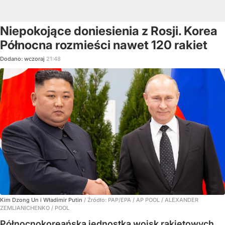
Niepokojące doniesienia z Rosji. Korea
Północna rozmieści nawet 120 rakiet
Dodano:
wczoraj
21:48
Kim Dzong Un i Władimir Putin
/ Źródło:
PAP/EPA
/
AP POOL / ALEXANDER
ZEMLIANICHENKO / POOL
Północnokoreańska jednostka wojsk rakietowych