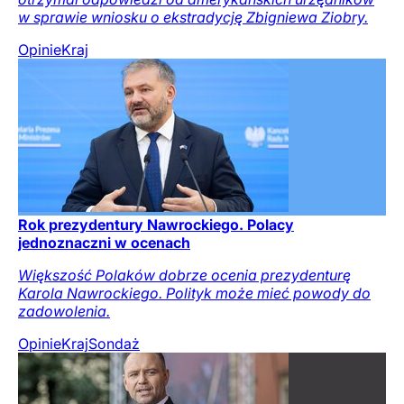
w sprawie wniosku o ekstradycję Zbigniewa Ziobry.
Opinie
Kraj
Rok prezydentury Nawrockiego. Polacy
jednoznaczni w ocenach
Większość Polaków dobrze ocenia prezydenturę
Karola Nawrockiego. Polityk może mieć powody do
zadowolenia.
Opinie
Kraj
Sondaż