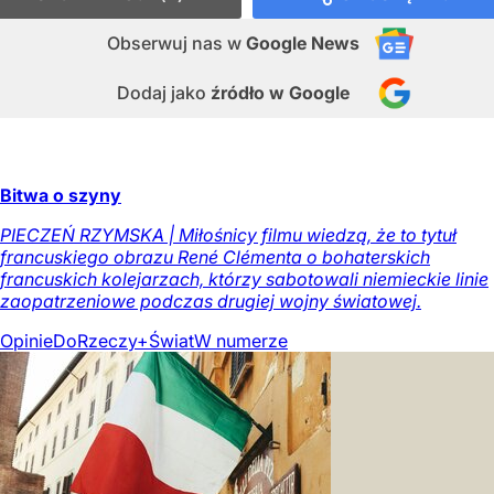
Obserwuj nas
w
Google News
Dodaj jako
źródło w Google
Bitwa o szyny
PIECZEŃ RZYMSKA | Miłośnicy filmu wiedzą, że to tytuł
francuskiego obrazu René Clémenta o bohaterskich
francuskich kolejarzach, którzy sabotowali niemieckie linie
zaopatrzeniowe podczas drugiej wojny światowej.
Opinie
DoRzeczy+
Świat
W numerze