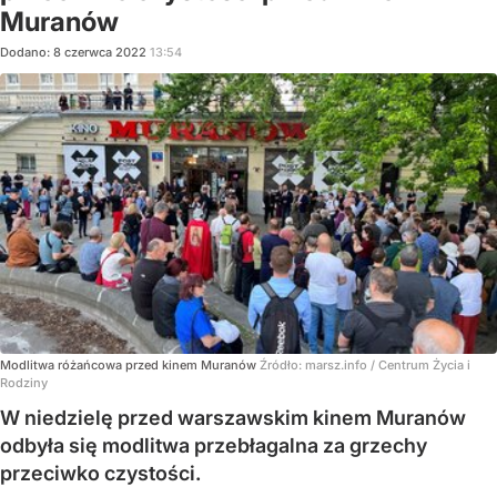
Muranów
Dodano:
8
czerwca
2022
13:54
Modlitwa różańcowa przed kinem Muranów
Źródło:
marsz.info / Centrum Życia i
Rodziny
W niedzielę przed warszawskim kinem Muranów
odbyła się modlitwa przebłagalna za grzechy
przeciwko czystości.