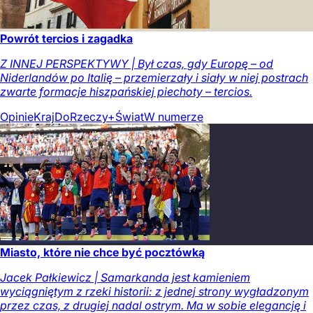
Powrót tercios i zagadka
Z INNEJ PERSPEKTYWY | Był czas, gdy Europę – od
Niderlandów po Italię – przemierzały i siały w niej postrach
zwarte formacje hiszpańskiej piechoty – tercios.
Opinie
Kraj
DoRzeczy+
Świat
W numerze
Miasto, które nie chce być pocztówką
Jacek Pałkiewicz | Samarkanda jest kamieniem
wyciągniętym z rzeki historii: z jednej strony wygładzonym
przez czas, z drugiej nadal ostrym. Ma w sobie elegancję i