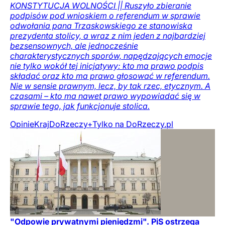
KONSTYTUCJA WOLNOŚCI || Ruszyło zbieranie
podpisów pod wnioskiem o referendum w sprawie
odwołania pana Trzaskowskiego ze stanowiska
prezydenta stolicy, a wraz z nim jeden z najbardziej
bezsensownych, ale jednocześnie
charakterystycznych sporów, napędzających emocje
nie tylko wokół tej inicjatywy: kto ma prawo podpis
składać oraz kto ma prawo głosować w referendum.
Nie w sensie prawnym, lecz, by tak rzec, etycznym. A
czasami – kto ma nawet prawo wypowiadać się w
sprawie tego, jak funkcjonuje stolica.
Opinie
Kraj
DoRzeczy+
Tylko na DoRzeczy.pl
"Odpowie prywatnymi pieniędzmi". PiS ostrzega