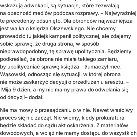
wskazują adwokaci, są sytuacje, które zezwalają
na obecność mediów podczas rozprawy. – Najwyraźniej
te precedensy odsunięto. Dla obrońców najważniejsza
jest walka o księdza Olszewskiego. Nie chcemy
prowadzić tu jakiejś kampanii politycznej, ale zdajemy
sobie sprawę, że druga strona, w sposób
nieprawdopodobny, tę sprawę upolitycznia. Będziemy
podkreślać, że obrona nie miała takiego zamiaru,
by upolityczniać sprawę księdza – tłumaczył mec.
Wąsowski, odnosząc się sytuacji, w której obrona
nie może zaskarżyć decyzji o przedłużeniu aresztu. –
Mija 9 dzień, a my nie mamy prawa do odwołania się
od decyzji– dodał.
Nie ma mowy o przesądzaniu o winie. Nawet właściwy
proces się nie zaczął. Nie wiemy, kiedy prokuratura
będzie składać do sądu akt oskarżenia. Z materiałów
dowodowych, a wciąż nie mamy dostępu do wszystkich