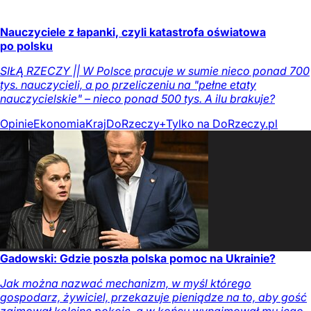
Nauczyciele z łapanki, czyli katastrofa oświatowa
po polsku
SIŁĄ RZECZY || W Polsce pracuje w sumie nieco ponad 700
tys. nauczycieli, a po przeliczeniu na "pełne etaty
nauczycielskie" – nieco ponad 500 tys. A ilu brakuje?
Opinie
Ekonomia
Kraj
DoRzeczy+
Tylko na DoRzeczy.pl
Gadowski: Gdzie poszła polska pomoc na Ukrainie?
Jak można nazwać mechanizm, w myśl którego
gospodarz, żywiciel, przekazuje pieniądze na to, aby gość