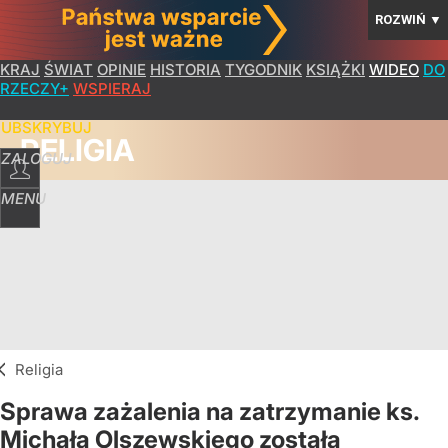
ROZWIŃ
▼
KRAJ
ŚWIAT
OPINIE
HISTORIA
TYGODNIK
KSIĄŻKI
WIDEO
DO
RZECZY+
WSPIERAJ
SUBSKRYBUJ
RELIGIA
ZALOGUJ
MENU
Religia
Sprawa zażalenia na zatrzymanie ks.
Michała Olszewskiego została