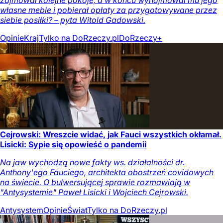
zajmował kolejne pokoje, a w końcu wynajmował mu jego
własne meble i pobierał opłaty za przygotowywane przez
siebie posiłki? – pyta Witold Gadowski.
Opinie
Kraj
Tylko na DoRzeczy.pl
DoRzeczy+
Cejrowski: Wreszcie widać, jak Fauci wszystkich okłamał.
Lisicki: Sypie się opowieść o pandemii
Na jaw wychodzą nowe fakty ws. działalności dr.
Anthony'ego Fauciego, architekta obostrzeń covidowych
na świecie. O bulwersującej sprawie rozmawiają w
"Antysystemie" Paweł Lisicki i Wojciech Cejrowski.
Antysystem
Opinie
Świat
Tylko na DoRzeczy.pl