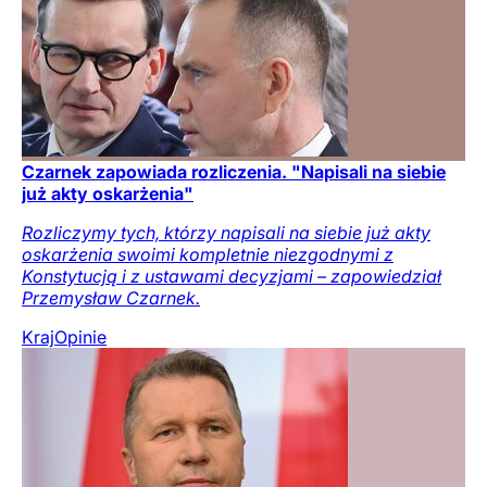
Czarnek zapowiada rozliczenia. "Napisali na siebie
już akty oskarżenia"
Rozliczymy tych, którzy napisali na siebie już akty
oskarżenia swoimi kompletnie niezgodnymi z
Konstytucją i z ustawami decyzjami – zapowiedział
Przemysław Czarnek.
Kraj
Opinie