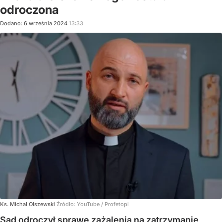
odroczona
Dodano:
6
września
2024
13:33
Ks. Michał Olszewski
Źródło:
YouTube
/
Profetopl
Sąd odroczył sprawę zażalenia na zatrzymanie