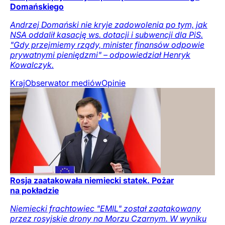
Domańskiego
Andrzej Domański nie kryje zadowolenia po tym, jak
NSA oddalił kasację ws. dotacji i subwencji dla PiS.
"Gdy przejmiemy rządy, minister finansów odpowie
prywatnymi pieniędzmi" – odpowiedział Henryk
Kowalczyk.
Kraj
Obserwator mediów
Opinie
Rosja zaatakowała niemiecki statek. Pożar
na pokładzie
Niemiecki frachtowiec "EMIL" został zaatakowany
przez rosyjskie drony na Morzu Czarnym. W wyniku