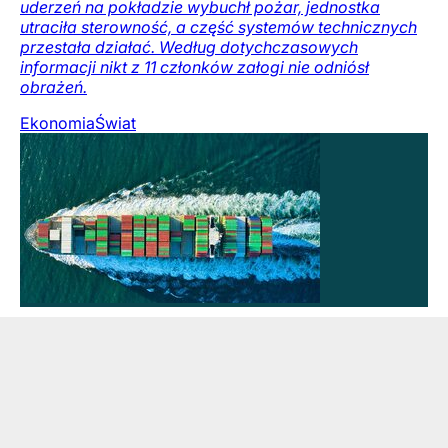
uderzeń na pokładzie wybuchł pożar, jednostka
utraciła sterowność, a część systemów technicznych
przestała działać. Według dotychczasowych
informacji nikt z 11 członków załogi nie odniósł
obrażeń.
Ekonomia
Świat