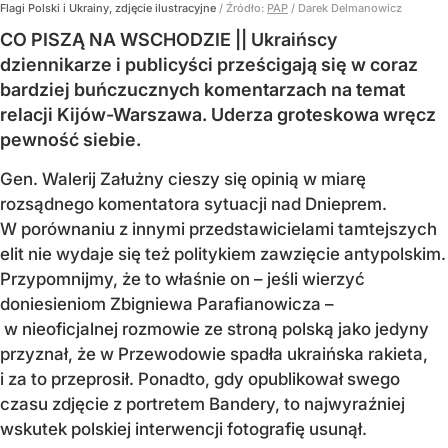
Flagi Polski i Ukrainy, zdjęcie ilustracyjne
/ Źródło:
PAP
/
Darek Delmanowicz
CO PISZĄ NA WSCHODZIE || Ukraińscy
dziennikarze i publicyści prześcigają się w coraz
bardziej buńczucznych komentarzach na temat
relacji Kijów-Warszawa. Uderza groteskowa wręcz
pewność siebie.
Gen. Walerij Załużny cieszy się opinią w miarę
rozsądnego komentatora sytuacji nad Dnieprem.
W porównaniu z innymi przedstawicielami tamtejszych
elit nie wydaje się też politykiem zawzięcie antypolskim.
Przypomnijmy, że to właśnie on – jeśli wierzyć
doniesieniom Zbigniewa Parafianowicza –
w nieoficjalnej rozmowie ze stroną polską jako jedyny
przyznał, że w Przewodowie spadła ukraińska rakieta,
i za to przeprosił. Ponadto, gdy opublikował swego
czasu zdjęcie z portretem Bandery, to najwyraźniej
wskutek polskiej interwencji fotografię usunął.