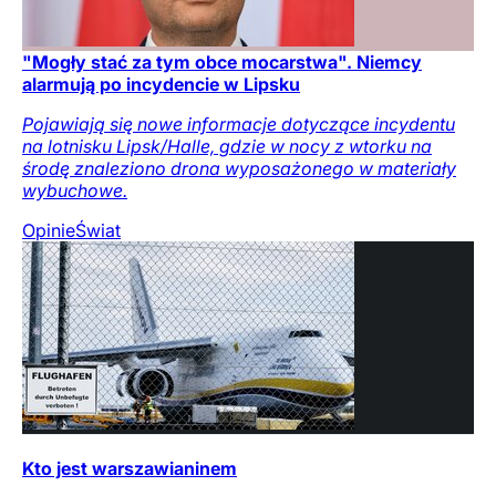
"Mogły stać za tym obce mocarstwa". Niemcy
alarmują po incydencie w Lipsku
Pojawiają się nowe informacje dotyczące incydentu
na lotnisku Lipsk/Halle, gdzie w nocy z wtorku na
środę znaleziono drona wyposażonego w materiały
wybuchowe.
Opinie
Świat
Kto jest warszawianinem