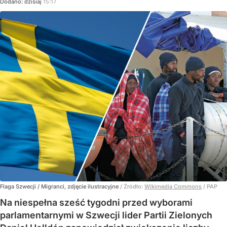
Dodano:
dzisiaj
15:17
Flaga Szwecji / Migranci, zdjęcie ilustracyjne
/ Źródło:
Wikimedia Commons
/
PAP
Na niespełna sześć tygodni przed wyborami
parlamentarnymi w Szwecji lider Partii Zielonych