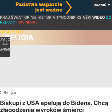
ROZWIŃ
▼
KRAJ
ŚWIAT
OPINIE
HISTORIA
TYGODNIK
KSIĄŻKI
WIDEO
DO
RZECZY+
WSPIERAJ
SUBSKRYBUJ
RELIGIA
ZALOGUJ
MENU
Religia
Biskupi z USA apelują do Bidena. Chcą
złagodzenia wyroków śmierci