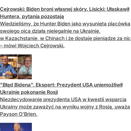
Cejrowski: Biden broni własnej skóry. Lisicki: Ułaskawił
Huntera, pytania pozostają
Wiedzieliśmy, że Hunter Biden jako wysunięta placówka
swojego ojca działa nielegalnie na Ukrainie,
w Kazachstanie, w Chinach i że dostaje pieniądze za nic
– mówi Wojciech Cejrowski.
"Błąd Bidena". Ekspert: Prezydent USA uniemożliwił
Ukrainie pokonanie Rosji
Niezdecydowanie prezydenta USA w kwestii wsparcia
Ukrainy może zaważyć na wyniku wojny z Rosją, uważa
Payson O'Brien.