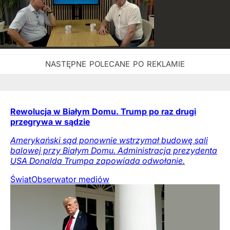
Rewolucja w Białym Domu. Trump po raz drugi
przegrywa w sądzie
Amerykański sąd ponownie wstrzymał budowę sali
balowej przy Białym Domu. Administracja prezydenta
USA Donalda Trumpa zapowiada odwołanie.
Świat
Obserwator mediów