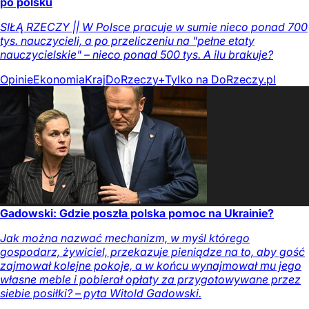
po polsku
SIŁĄ RZECZY || W Polsce pracuje w sumie nieco ponad 700
tys. nauczycieli, a po przeliczeniu na "pełne etaty
nauczycielskie" – nieco ponad 500 tys. A ilu brakuje?
Opinie
Ekonomia
Kraj
DoRzeczy+
Tylko na DoRzeczy.pl
Gadowski: Gdzie poszła polska pomoc na Ukrainie?
Jak można nazwać mechanizm, w myśl którego
gospodarz, żywiciel, przekazuje pieniądze na to, aby gość
zajmował kolejne pokoje, a w końcu wynajmował mu jego
własne meble i pobierał opłaty za przygotowywane przez
siebie posiłki? – pyta Witold Gadowski.