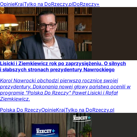
Opinie
Kraj
Tylko na DoRzeczy.pl
DoRzeczy+
Lisicki i Ziemkiewicz rok po zaprzysiężeniu. O silnych
i słabszych stronach prezydentury Nawrockiego
Karol Nawrocki obchodzi pierwszą rocznicę swojej
prezydentury. Dokonania nowej głowy państwa ocenili w
programie "Polska Do Rzeczy" Paweł Lisicki i Rafał
Ziemkiewicz.
Polska Do Rzeczy
Opinie
Kraj
Tylko na DoRzeczy.pl