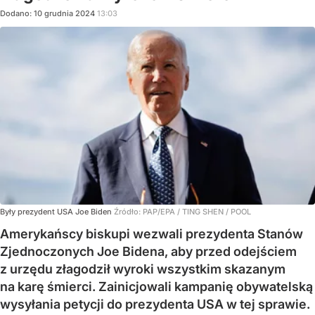
Dodano:
10
grudnia
2024
13:03
Były prezydent USA Joe Biden
Źródło:
PAP/EPA
/
TING SHEN / POOL
Amerykańscy biskupi wezwali prezydenta Stanów
Zjednoczonych Joe Bidena, aby przed odejściem
z urzędu złagodził wyroki wszystkim skazanym
na karę śmierci. Zainicjowali kampanię obywatelską
wysyłania petycji do prezydenta USA w tej sprawie.