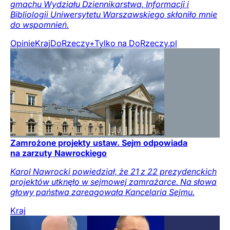
gmachu Wydziału Dziennikarstwa, Informacji i
Bibliologii Uniwersytetu Warszawskiego skłoniło mnie
do wspomnień.
Opinie
Kraj
DoRzeczy+
Tylko na DoRzeczy.pl
Zamrożone projekty ustaw. Sejm odpowiada
na zarzuty Nawrockiego
Karol Nawrocki powiedział, że 21 z 22 prezydenckich
projektów utknęło w sejmowej zamrażarce. Na słowa
głowy państwa zareagowała Kancelaria Sejmu.
Kraj