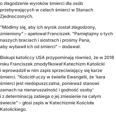
o złagodzenie wyroków śmierci dla osób
przebywających w celach śmierci w Stanach
Zjednoczonych.
"Módlmy się, aby ich wyrok został złagodzony,
zmieniony" – apelował Franciszek. "Pamiętajmy o tych
naszych braciach i siostrach i prośmy Pana,
aby wybawił ich od śmierci" – dodawał.
Biskupi katoliccy USA przypominają również, że w 2018
roku Franciszek zmodyfikował Katechizm Katolicki
i wprowadził w nim zapis sprzeciwiający się karze
śmierci. "Kościół uczy w świetle Ewangelii, że 'kara
śmierci jest niedopuszczalna, ponieważ stanowi
zamach na nienaruszalność i godność osoby'
i z determinacją zabiega o jej zniesienie na całym
świecie" – głosi zapis w Katechizmie Kościoła
Katolickiego.