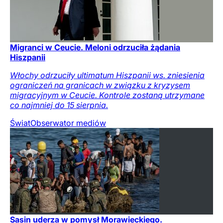
Migranci w Ceucie. Meloni odrzuciła żądania
Hiszpanii
Włochy odrzuciły ultimatum Hiszpanii ws. zniesienia
ograniczeń na granicach w związku z kryzysem
migracyjnym w Ceucie. Kontrole zostaną utrzymane
co najmniej do 15 sierpnia.
Świat
Obserwator mediów
Sasin uderza w pomysł Morawieckiego.