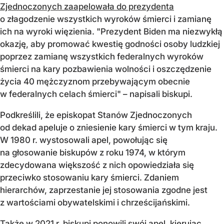
Zjednoczonych zaapelowała do prezydenta
o złagodzenie wszystkich wyroków śmierci i zamianę
ich na wyroki więzienia. "Prezydent Biden ma niezwykłą
okazję, aby promować kwestię godności osoby ludzkiej
poprzez zamianę wszystkich federalnych wyroków
śmierci na kary pozbawienia wolności i oszczędzenie
życia 40 mężczyznom przebywającym obecnie
w federalnych celach śmierci" – napisali biskupi.
Podkreślili, że episkopat Stanów Zjednoczonych
od dekad apeluje o zniesienie kary śmierci w tym kraju.
W 1980 r. wystosowali apel, powołując się
na głosowanie biskupów z roku 1974, w którym
zdecydowana większość z nich opowiedziała się
przeciwko stosowaniu kary śmierci. Zdaniem
hierarchów, zaprzestanie jej stosowania zgodne jest
z wartościami obywatelskimi i chrześcijańskimi.
Także w 2021 r. biskupi ponowili swój apel, kierując