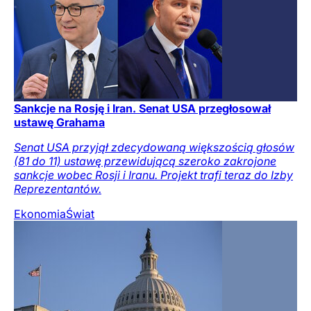
Sankcje na Rosję i Iran. Senat USA przegłosował
ustawę Grahama
Senat USA przyjął zdecydowaną większością głosów
(81 do 11) ustawę przewidującą szeroko zakrojone
sankcje wobec Rosji i Iranu. Projekt trafi teraz do Izby
Reprezentantów.
Ekonomia
Świat