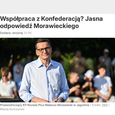
Współpraca z Konfederacją? Jasna
odpowiedź Morawieckiego
Dodano:
wczoraj
22:06
Przewodniczący KP Rozwój Plus Mateusz Morawiecki w Jagodnie
/ Źródło:
PAP
/
Maciej Kulczyński