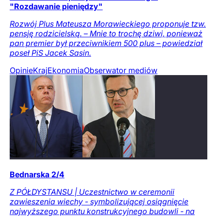
"Rozdawanie pieniędzy"
Rozwój Plus Mateusza Morawieckiego proponuje tzw.
pensję rodzicielską. – Mnie to trochę dziwi, ponieważ
pan premier był przeciwnikiem 500 plus – powiedział
poseł PiS Jacek Sasin.
Opinie
Kraj
Ekonomia
Obserwator mediów
Bednarska 2/4
Z PÓŁDYSTANSU | Uczestnictwo w ceremonii
zawieszenia wiechy - symbolizującej osiągnięcie
najwyższego punktu konstrukcyjnego budowli - na