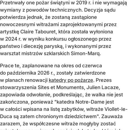
Przetrwały one pożar świątyni w 2019 r. i nie wymagają
wymiany z powodów technicznych. Decyzja sądu
potwierdza jednak, że zostaną zastąpione
nowoczesnymi witrażami zaprojektowanymi przez
artystkę Claire Tabouret, która została wyłoniona
w 2024 r. w wyniku konkursu ogłoszonego przez
państwo i diecezję paryską, i wykonanymi przez
warsztat mistrzów szklarskich Simon-Marq.
Prace te, zaplanowane na okres od czerwca
do października 2026 r., zostały zatwierdzone
w planach renowacji
katedry po pożarze
. Prezes
stowarzyszenia Sites et Monuments, Julien Lacaze,
zapowiada odwołanie, podkreślając, że walka nie jest
zakończona, ponieważ "katedra Notre-Dame jest
w całości wpisana na listę zabytków, witraże Viollet-le-
Duca są zatem chronionym dziedzictwem". Zauważa
zarazem, że współczesne witraże mogłyby zostać