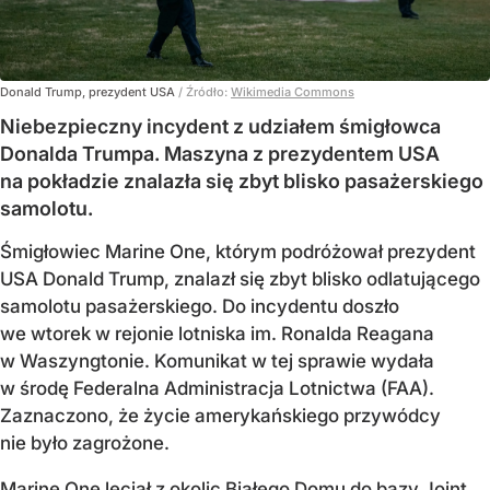
Donald Trump, prezydent USA
/ Źródło:
Wikimedia Commons
Niebezpieczny incydent z udziałem śmigłowca
Donalda Trumpa. Maszyna z prezydentem USA
na pokładzie znalazła się zbyt blisko pasażerskiego
samolotu.
Śmigłowiec Marine One, którym podróżował prezydent
USA Donald Trump, znalazł się zbyt blisko odlatującego
samolotu pasażerskiego. Do incydentu doszło
we wtorek w rejonie lotniska im. Ronalda Reagana
w Waszyngtonie. Komunikat w tej sprawie wydała
w środę Federalna Administracja Lotnictwa (FAA).
Zaznaczono, że życie amerykańskiego przywódcy
nie było zagrożone.
Marine One leciał z okolic Białego Domu do bazy Joint