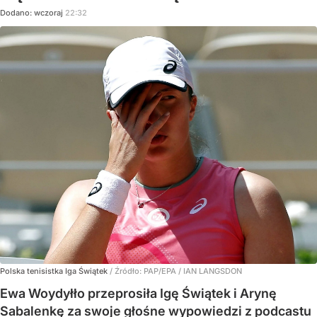
Dodano:
wczoraj
22:32
Polska tenisistka Iga Świątek
/ Źródło:
PAP/EPA
/
IAN LANGSDON
Ewa Woydyłło przeprosiła Igę Świątek i Arynę
Sabalenkę za swoje głośne wypowiedzi z podcastu