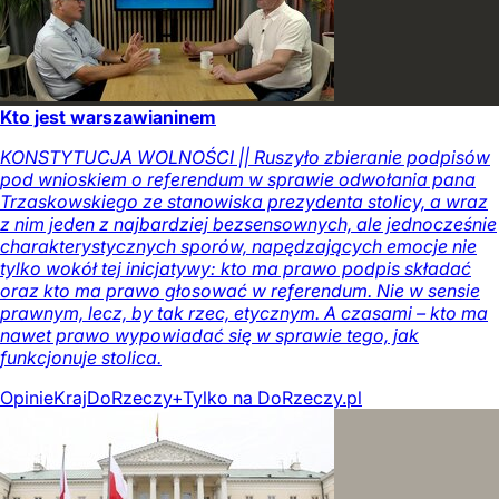
Kto jest warszawianinem
KONSTYTUCJA WOLNOŚCI || Ruszyło zbieranie podpisów
pod wnioskiem o referendum w sprawie odwołania pana
Trzaskowskiego ze stanowiska prezydenta stolicy, a wraz
z nim jeden z najbardziej bezsensownych, ale jednocześnie
charakterystycznych sporów, napędzających emocje nie
tylko wokół tej inicjatywy: kto ma prawo podpis składać
oraz kto ma prawo głosować w referendum. Nie w sensie
prawnym, lecz, by tak rzec, etycznym. A czasami – kto ma
nawet prawo wypowiadać się w sprawie tego, jak
funkcjonuje stolica.
Opinie
Kraj
DoRzeczy+
Tylko na DoRzeczy.pl