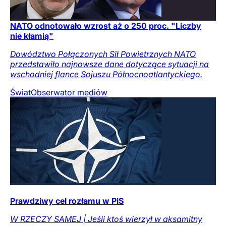
NATO odnotowało wzrost aż o 250 proc. "Liczby
nie kłamią"
Dowództwo Połączonych Sił Powietrznych NATO
przedstawiło najnowsze dane dotyczące sytuacji na
wschodniej flance Sojuszu Północnoatlantyckiego.
Świat
Obserwator mediów
Prawdziwy cel rozłamu w PiS
W RZECZY SAMEJ | Jeśli ktoś wierzył w aksamitny