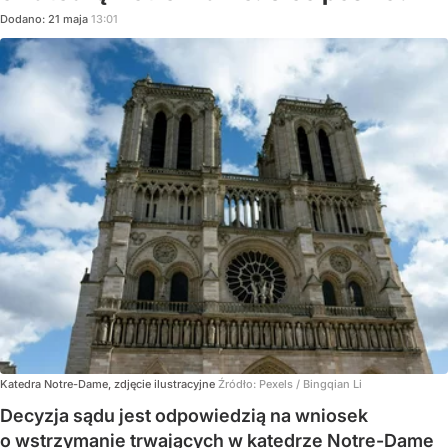
Dodano:
21
maja
13:01
Katedra Notre-Dame, zdjęcie ilustracyjne
Źródło:
Pexels
/
Bingqian Li
Decyzja sądu jest odpowiedzią na wniosek
o wstrzymanie trwających w katedrze Notre-Dame