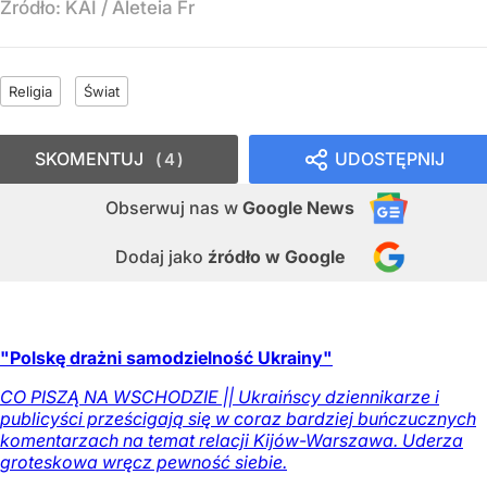
Źródło:
KAI
/
Aleteia Fr
Religia
Świat
SKOMENTUJ
UDOSTĘPNIJ
4
Obserwuj nas
w
Google News
Dodaj jako
źródło w Google
"Polskę drażni samodzielność Ukrainy"
CO PISZĄ NA WSCHODZIE || Ukraińscy dziennikarze i
publicyści prześcigają się w coraz bardziej buńczucznych
komentarzach na temat relacji Kijów-Warszawa. Uderza
groteskowa wręcz pewność siebie.