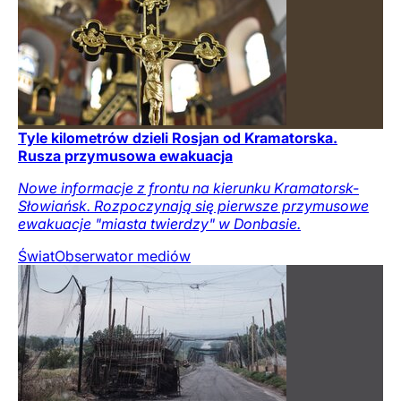
Tyle kilometrów dzieli Rosjan od Kramatorska.
Rusza przymusowa ewakuacja
Nowe informacje z frontu na kierunku Kramatorsk-
Słowiańsk. Rozpoczynają się pierwsze przymusowe
ewakuacje "miasta twierdzy" w Donbasie.
Świat
Obserwator mediów