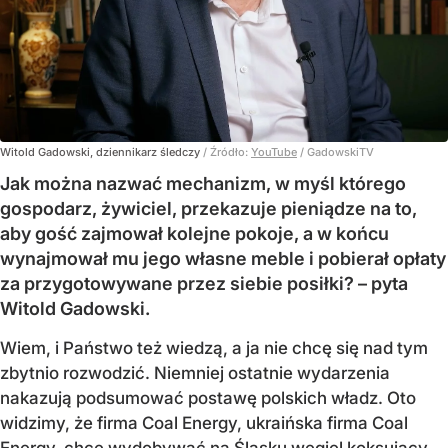
Witold Gadowski, dziennikarz śledczy
/ Źródło:
YouTube
/
GadowskiTV
Jak można nazwać mechanizm, w myśl którego
gospodarz, żywiciel, przekazuje pieniądze na to,
aby gość zajmował kolejne pokoje, a w końcu
wynajmował mu jego własne meble i pobierał opłaty
za przygotowywane przez siebie posiłki? – pyta
Witold Gadowski.
Wiem, i Państwo też wiedzą, a ja nie chcę się nad tym
zbytnio rozwodzić. Niemniej ostatnie wydarzenia
nakazują podsumować postawę polskich władz. Oto
widzimy, że firma Coal Energy, ukraińska firma Coal
Energy, chce wydobywać na Śląsku węgiel koksujący