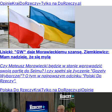
Opinie
Kraj
DoRzeczy+
Tylko na DoRzeczy.pl
Lisicki: "GW" daje Morawieckiemu szansę. Ziemkiewicz:
Mam nadzieję, że się mylą
Czy Mateusz Morawiecki będzie w stanie wprowadzić
swoją partię do Sejmu? I czy spełni się życzenie "Gazety
Wyborczej"? O tym w najnowszym odcinku "Polski Do
Rzeczy".
Polska Do Rzeczy
Kraj
Tylko na DoRzeczy.pl
Opinie