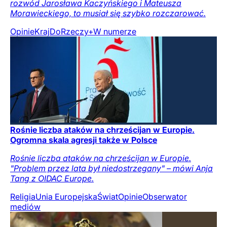
rozwód Jarosława Kaczyńskiego i Mateusza
Morawieckiego, to musiał się szybko rozczarować.
Opinie
Kraj
DoRzeczy+
W numerze
Rośnie liczba ataków na chrześcijan w Europie.
Ogromna skala agresji także w Polsce
Rośnie liczba ataków na chrześcijan w Europie.
"Problem przez lata był niedostrzegany" – mówi Anja
Tang z OIDAC Europe.
Religia
Unia Europejska
Świat
Opinie
Obserwator
mediów