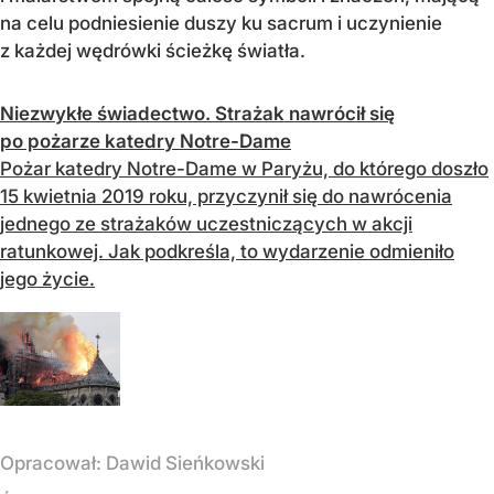
na celu podniesienie duszy ku sacrum i uczynienie
z każdej wędrówki ścieżkę światła.
Niezwykłe świadectwo. Strażak nawrócił się
po pożarze katedry Notre-Dame
Pożar katedry Notre-Dame w Paryżu, do którego doszło
15 kwietnia 2019 roku, przyczynił się do nawrócenia
jednego ze strażaków uczestniczących w akcji
ratunkowej. Jak podkreśla, to wydarzenie odmieniło
jego życie.
Opracował:
Dawid Sieńkowski