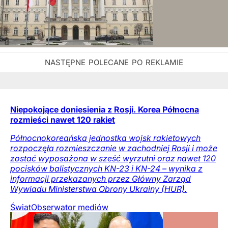
Niepokojące doniesienia z Rosji. Korea Północna
rozmieści nawet 120 rakiet
Północnokoreańska jednostka wojsk rakietowych
rozpoczęła rozmieszczanie w zachodniej Rosji i może
zostać wyposażona w sześć wyrzutni oraz nawet 120
pocisków balistycznych KN-23 i KN-24 – wynika z
informacji przekazanych przez Główny Zarząd
Wywiadu Ministerstwa Obrony Ukrainy (HUR).
Świat
Obserwator mediów