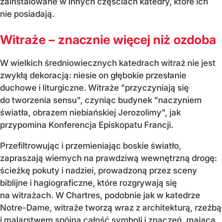
zainstalowane w innych częściach katedry, które ich
nie posiadają.
Witraże – znacznie więcej niż ozdoba
W wielkich średniowiecznych katedrach witraż nie jest
zwykłą dekoracją: niesie on głębokie przesłanie
duchowe i liturgiczne. Witraże "przyczyniają się
do tworzenia sensu", czyniąc budynek "naczyniem
światła, obrazem niebiańskiej Jerozolimy", jak
przypomina Konferencja Episkopatu Francji.
Przefiltrowując i przemieniając boskie światło,
zapraszają wiernych na prawdziwą wewnętrzną drogę:
ścieżkę pokuty i nadziei, prowadzoną przez sceny
biblijne i hagiograficzne, które rozgrywają się
na witrażach. W Chartres, podobnie jak w katedrze
Notre-Dame, witraże tworzą wraz z architekturą, rzeźbą
i malarstwem spójną całość symboli i znaczeń, mającą