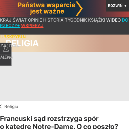
ROZWIŃ
▼
KRAJ
ŚWIAT
OPINIE
HISTORIA
TYGODNIK
KSIĄŻKI
WIDEO
DO
RZECZY+
WSPIERAJ
SUBSKRYBUJ
RELIGIA
ZALOGUJ
MENU
Religia
Francuski sąd rozstrzyga spór
o katedrę Notre-Dame. O co poszło?