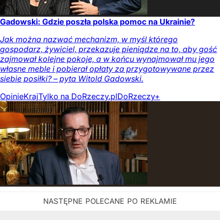
Gadowski: Gdzie poszła polska pomoc na Ukrainie?
Jak można nazwać mechanizm, w myśl którego
gospodarz, żywiciel, przekazuje pieniądze na to, aby gość
zajmował kolejne pokoje, a w końcu wynajmował mu jego
własne meble i pobierał opłaty za przygotowywane przez
siebie posiłki? – pyta Witold Gadowski.
Opinie
Kraj
Tylko na DoRzeczy.pl
DoRzeczy+