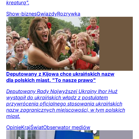
kreaturą".
Show-biznes
Gwiazdy
Rozrywka
Deputowany z Kijowa chce ukraińskich nazw
dla polskich miast. "To nasze prawo"
Deputowany Rady Najwyższej Ukrainy Ihor Huź
wystąpił do ukraińskich władz z postulatem
przywrócenia oficjalnego stosowania ukraińskich
nazw zagranicznych miejscowości, w tym polskich
miast.
Opinie
Kraj
Świat
Obserwator mediów