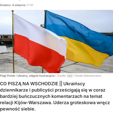
Dodano:
4
sierpnia
21:00
Flagi Polski i Ukrainy, zdjęcie ilustracyjne
/ Źródło:
PAP
/
Darek Delmanowicz
CO PISZĄ NA WSCHODZIE || Ukraińscy
dziennikarze i publicyści prześcigają się w coraz
bardziej buńczucznych komentarzach na temat
relacji Kijów-Warszawa. Uderza groteskowa wręcz
pewność siebie.