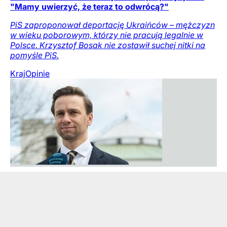
"Mamy uwierzyć, że teraz to odwrócą?"
PiS zaproponował deportację Ukraińców – mężczyzn
w wieku poborowym, którzy nie pracują legalnie w
Polsce. Krzysztof Bosak nie zostawił suchej nitki na
pomyśle PiS.
Kraj
Opinie