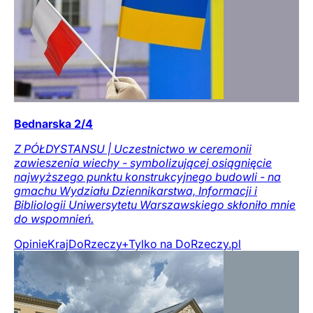
Bednarska 2/4
Z PÓŁDYSTANSU | Uczestnictwo w ceremonii
zawieszenia wiechy - symbolizującej osiągnięcie
najwyższego punktu konstrukcyjnego budowli - na
gmachu Wydziału Dziennikarstwa, Informacji i
Bibliologii Uniwersytetu Warszawskiego skłoniło mnie
do wspomnień.
Opinie
Kraj
DoRzeczy+
Tylko na DoRzeczy.pl