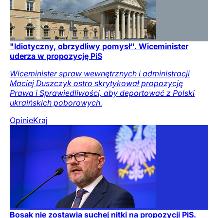
"Idiotyczny, obrzydliwy pomysł". Wiceminister
uderza w propozycję PiS
Wiceminister spraw wewnętrznych i administracji
Maciej Duszczyk ostro skrytykował propozycję
Prawa i Sprawiedliwości, aby deportować z Polski
ukraińskich poborowych.
Opinie
Kraj
Bosak nie zostawia suchej nitki na propozycji PiS.