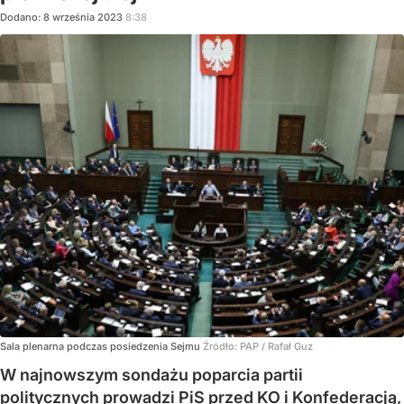
Dodano:
8
września
2023
8:38
Sala plenarna podczas posiedzenia Sejmu
Źródło:
PAP
/
Rafał Guz
W najnowszym sondażu poparcia partii
politycznych prowadzi PiS przed KO i Konfederacją,