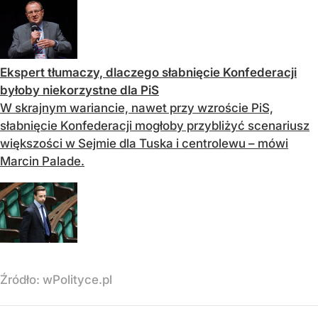
Ekspert tłumaczy, dlaczego słabnięcie Konfederacji
byłoby niekorzystne dla PiS
W skrajnym wariancie, nawet przy wzroście PiS,
słabnięcie Konfederacji mogłoby przybliżyć scenariusz
większości w Sejmie dla Tuska i centrolewu – mówi
Marcin Palade.
Źródło:
wPolityce.pl