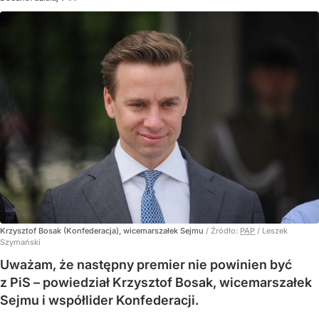
Krzysztof Bosak (Konfederacja), wicemarszałek Sejmu
/ Źródło:
PAP
/
Leszek
Szymański
Uważam, że następny premier nie powinien być
z PiS – powiedział Krzysztof Bosak, wicemarszałek
Sejmu i współlider Konfederacji.