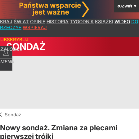
ROZWIŃ
▼
KRAJ
ŚWIAT
OPINIE
HISTORIA
TYGODNIK
KSIĄŻKI
WIDEO
DO
RZECZY+
WSPIERAJ
SUBSKRYBUJ
SONDAŻ
ZALOGUJ
MENU
Sondaż
Nowy sondaż. Zmiana za plecami
pierwszej trójki