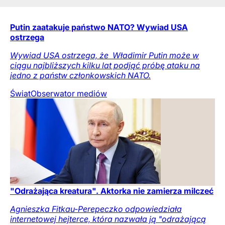
Putin zaatakuje państwo NATO? Wywiad USA
ostrzega
Wywiad USA ostrzega, że ​ Władimir Putin może w
ciągu najbliższych kilku lat podjąć próbę ataku na
jedno z państw członkowskich NATO.
Świat
Obserwator mediów
"Odrażająca kreatura". Aktorka nie zamierza milczeć
Agnieszka Fitkau-Perepeczko odpowiedziała
internetowej hejterce, która nazwała ją "odrażającą