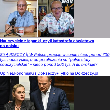
Nauczyciele z łapanki, czyli katastrofa oświatowa
po polsku
SIŁĄ RZECZY || W Polsce pracuje w sumie nieco ponad 700
tys. nauczycieli, a po przeliczeniu na "pełne etaty
nauczycielskie" – nieco ponad 500 tys. A ilu brakuje?
Opinie
Ekonomia
Kraj
DoRzeczy+
Tylko na DoRzeczy.pl