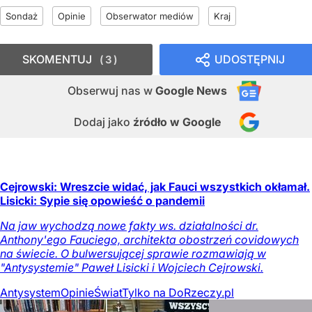
Sondaż
Opinie
Obserwator mediów
Kraj
SKOMENTUJ
UDOSTĘPNIJ
3
Obserwuj nas
w
Google News
Dodaj jako
źródło w Google
Cejrowski: Wreszcie widać, jak Fauci wszystkich okłamał.
Lisicki: Sypie się opowieść o pandemii
Na jaw wychodzą nowe fakty ws. działalności dr.
Anthony'ego Fauciego, architekta obostrzeń covidowych
na świecie. O bulwersującej sprawie rozmawiają w
"Antysystemie" Paweł Lisicki i Wojciech Cejrowski.
Antysystem
Opinie
Świat
Tylko na DoRzeczy.pl