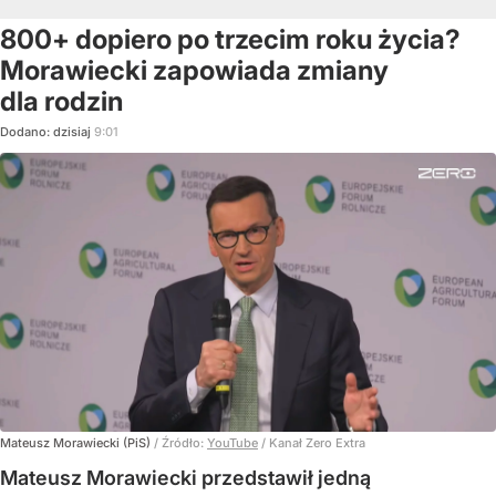
800+ dopiero po trzecim roku życia?
Morawiecki zapowiada zmiany
dla rodzin
Dodano:
dzisiaj
9:01
Mateusz Morawiecki (PiS)
/ Źródło:
YouTube
/
Kanał Zero Extra
Mateusz Morawiecki przedstawił jedną