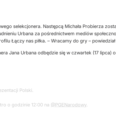
ego selekcjonera. Następcą Michała Probierza został
udnieniu Urbana za pośrednictwem mediów społeczno
rofilu Łączy nas piłka. – Wracamy do gry – powiedział
nera Jana Urbana odbędzie się w czwartek (17 lipca)
zentacji Polski.
tro o godzinie 12:00 na
@PGENarodowy
.