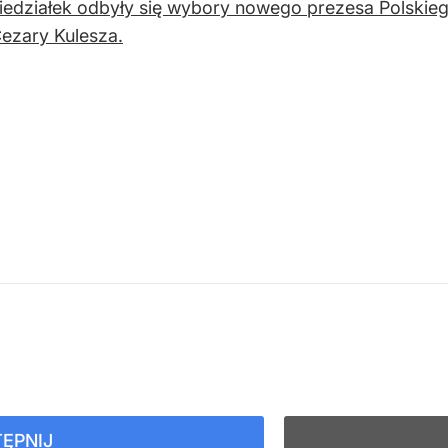
edziałek odbyły się wybory nowego prezesa Polskieg
Cezary Kulesza.
ĘPNIJ