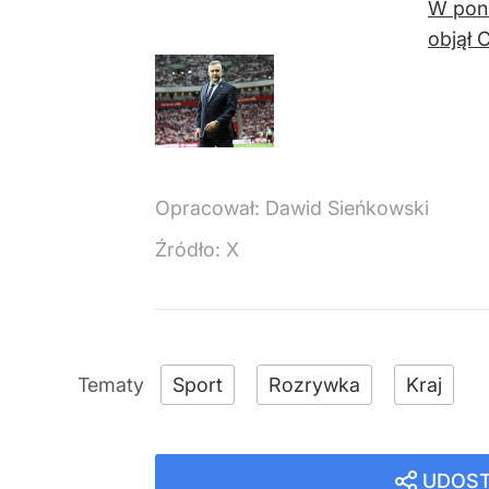
W poni
objął 
Opracował:
Dawid Sieńkowski
Źródło:
X
Sport
Rozrywka
Kraj
UDOST