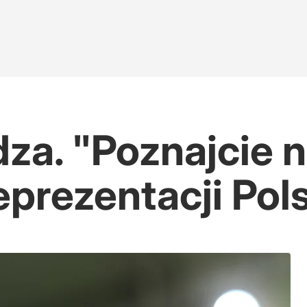
za. "Poznajcie
eprezentacji Pol