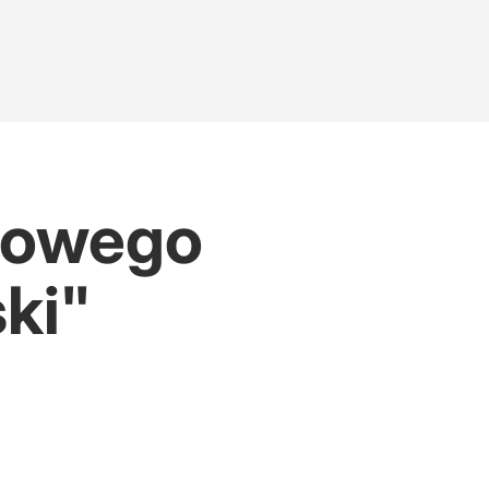
 nowego
ski"