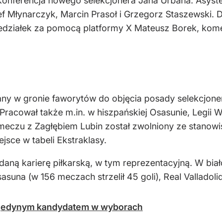
ę konferencja nowego selekcjonera Jana Urbana. Asys
f Młynarczyk, Marcin Prasoł i Grzegorz Staszewski. 
iedziałek za pomocą platformy X Mateusz Borek, kome
y w gronie faworytów do objęcia posady selekcjonera 
Pracował także m.in. w hiszpańskiej Osasunie, Legii 
 meczu z Zagłębiem Lubin został zwolniony ze stanow
jsce w tabeli Ekstraklasy.
aną karierę piłkarską, w tym reprezentacyjną. W bia
suna (w 156 meczach strzelił 45 goli), Real Valladol
ł jedynym kandydatem w wyborach