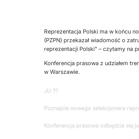
Reprezentacja Polski ma w końcu now
(PZPN) przekazał wiadomość o zatr
reprezentacji Polski" – czytamy na p
Konferencja prasowa z udziałem tre
w Warszawie.
JU ??
Poznajcie nowego selekcjonera repre
Konferencja prasowa odbędzie się ju