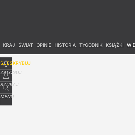
Udostępnij
13
Skomentuj
KRAJ
ŚWIAT
OPINIE
HISTORIA
TYGODNIK
KSIĄŻKI
WI
SUBSKRYBUJ
ZALOGUJ
SZUKAJ
MENU