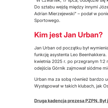
"W czwartek, 17 lipca, odbędzie si
Do sztabu wejdą między innymi Józe
Adrian Mierzejewski" – podał w pon
Sportowego.
Kim jest Jan Urban?
Jan Urban od początku był wymienian
funkcję asystenta Leo Beenhakkera. 
kwietnia 2025 r. po przegranym 1:2
odejścia Górnik zajmował siódme mie
Urban ma za sobą również bardzo ud
Występował w takich klubach, jak Osa
Druga kadencja prezesa PZPN. By