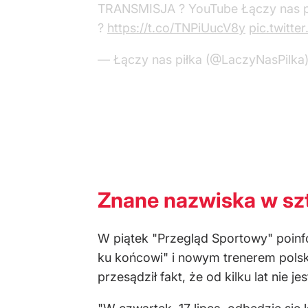
TRANSMISJA ? YouTube Łączy nas p
?
https://t.co/TNPiUucV8y
pic.twitt
— Łączy nas piłka (@LaczyNasPilka
Znane nazwiska w sz
W piątek "Przegląd Sportowy" poinf
ku końcowi" i nowym trenerem polsk
przesądził fakt, że od kilku lat nie