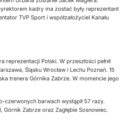
tentem Urbana zostanie Jacek Magiera.
Dyrektorem kadry ma zostać były reprezentant
ntator TVP Sport i współzałożyciel Kanału
reprezentacji Polski. W przeszłości pełnił
Warszawa, Śląsku Wrocław i Lechu Poznań. 15
iska trenera Górnika Zabrze. W momencie jego
ło-czerwonych barwach wystąpił 57 razy.
id, Górnik Zabrze oraz Zagłębie Sosnowiec.