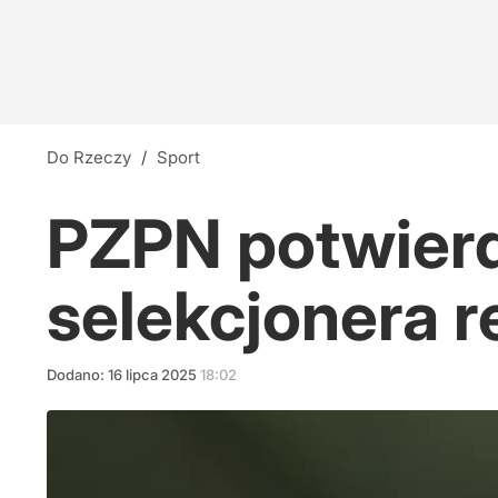
Do Rzeczy
/
Sport
PZPN potwierd
selekcjonera r
Dodano:
16
lipca
2025
18:02