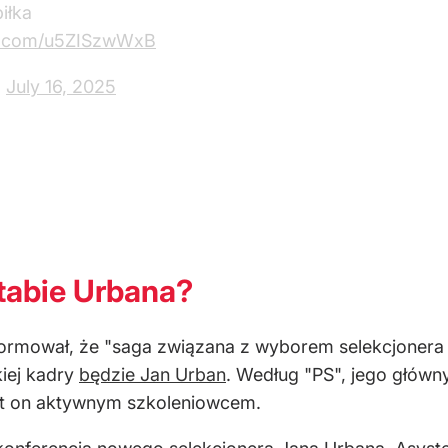
iłka
er.com/u5ZISzwWxB
)
July 16, 2025
tabie Urbana?
ormował, że "saga związana z wyborem selekcjonera r
iej kadry
będzie Jan Urban
. Według "PS", jego głów
 jest on aktywnym szkoleniowcem.