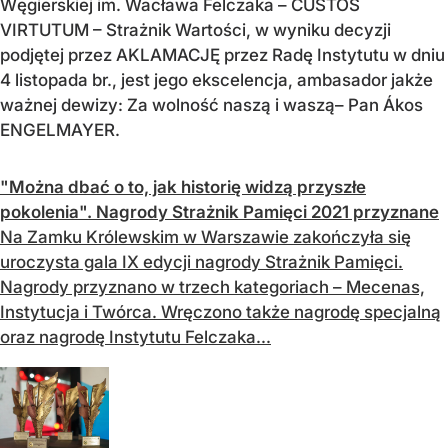
Węgierskiej im. Wacława Felczaka – CUSTOS
VIRTUTUM – Strażnik Wartości, w wyniku decyzji
podjętej przez AKLAMACJĘ przez Radę Instytutu w dniu
4 listopada br., jest jego ekscelencja, ambasador jakże
ważnej dewizy: Za wolność naszą i waszą– Pan Ákos
ENGELMAYER.
"Można dbać o to, jak historię widzą przyszłe
pokolenia". Nagrody Strażnik Pamięci 2021 przyznane
Na Zamku Królewskim w Warszawie zakończyła się
uroczysta gala IX edycji nagrody Strażnik Pamięci.
Nagrody przyznano w trzech kategoriach – Mecenas,
Instytucja i Twórca. Wręczono także nagrodę specjalną
oraz nagrodę Instytutu Felczaka...