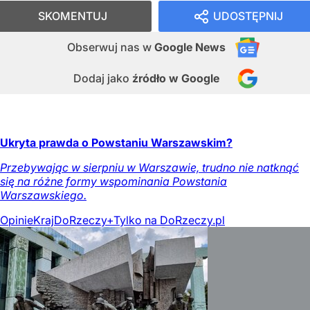
SKOMENTUJ
UDOSTĘPNIJ
Obserwuj nas
w
Google News
Dodaj jako
źródło w Google
Ukryta prawda o Powstaniu Warszawskim?
Przebywając w sierpniu w Warszawie, trudno nie natknąć
się na różne formy wspominania Powstania
Warszawskiego.
Opinie
Kraj
DoRzeczy+
Tylko na DoRzeczy.pl