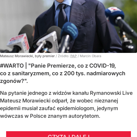
Mateusz Morawiecki, były premier
/ Źródło:
PAP
/
Marcin Obara
#WARTO | "Panie Premierze, co z COVID-19,
co z sanitaryzmem, co z 200 tys. nadmiarowych
zgonów?".
Na pytanie jednego z widzów kanału Rymanowski Live
Mateusz Morawiecki odparł, że wobec nieznanej
epidemii musiał zaufać epidemiologom, jedynym
wówczas w Polsce znanym autorytetom.