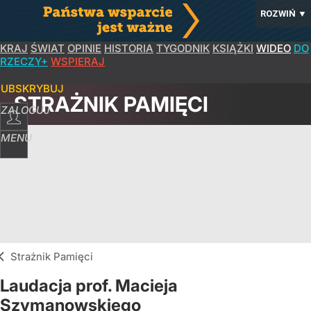
ROZWIŃ
▼
KRAJ
ŚWIAT
OPINIE
HISTORIA
TYGODNIK
KSIĄŻKI
WIDEO
DO
RZECZY+
WSPIERAJ
SUBSKRYBUJ
STRAŻNIK PAMIĘCI
ZALOGUJ
MENU
Strażnik Pamięci
Laudacja prof. Macieja
Szymanowskiego