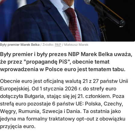
Były premier Marek Belka
/ Źródło:
PAP
/
Mateusz Marek
Były premier i były prezes NBP Marek Belka uważa,
że przez "propagandę PiS", obecnie temat
wprowadzenia w Polsce euro jest tematem tabu.
Obecnie euro jest oficjalną walutą 21 z 27 państw Unii
Europejskiej. Od 1 stycznia 2026 r. do strefy euro
dołączyła Bułgaria, stając się jej 21. członkiem.
Poza
strefą euro pozostaje 6 państw UE:
Polska, Czechy,
Węgry, Rumunia, Szwecja i Dania
. Ta ostatnia jako
jedyna ma formalny traktatowy opt-out z obowiązku
przyjęcia euro.