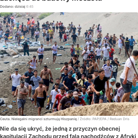
Dodano:
dzisiaj
6:45
Ceuta. Nielegalni migranci szturmują Hiszpanię
/ Źródło:
PAP/EPA
/
Reduan Dris
Nie da się ukryć, że jedną z przyczyn obecnej
kapitulacji Zachodu przed falą nachodźców z Afryki