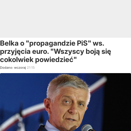
Belka o "propagandzie PiS" ws.
przyjęcia euro. "Wszyscy boją się
cokolwiek powiedzieć"
Dodano:
wczoraj
21:15