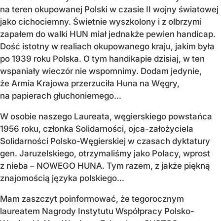
na teren okupowanej Polski w czasie II wojny światowej
jako cichociemny. Świetnie wyszkolony i z olbrzymi
zapałem do walki HUN miał jednakże pewien handicap.
Dość istotny w realiach okupowanego kraju, jakim była
po 1939 roku Polska. O tym handikapie dzisiaj, w ten
wspaniały wieczór nie wspomnimy. Dodam jedynie,
że Armia Krajowa przerzuciła Huna na Węgry,
na papierach głuchoniemego…
W osobie naszego Laureata, węgierskiego powstańca
1956 roku, członka Solidarności, ojca-założyciela
Solidarności Polsko-Węgierskiej w czasach dyktatury
gen. Jaruzelskiego, otrzymaliśmy jako Polacy, wprost
z nieba – NOWEGO HUNA. Tym razem, z jakże piękną
znajomością języka polskiego…
Mam zaszczyt poinformować, że tegorocznym
laureatem Nagrody Instytutu Współpracy Polsko-