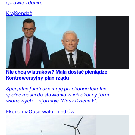
sprawie zdania.
Kraj
Sondaż
Nie chcą wiatraków? Mają dostać pieniądze.
Kontrowersyjny plan rządu
Specjalne fundusze mają przekonać lokalne
społeczności do stawiania w ich okolicy farm
wiatrowych – informuje "Nasz Dziennik".
Ekonomia
Obserwator mediów