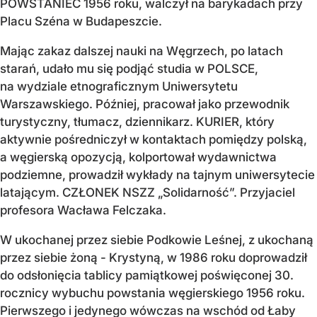
POWSTANIEC 1956 roku, walczył na barykadach przy
Placu Széna w Budapeszcie.
Mając zakaz dalszej nauki na Węgrzech, po latach
starań, udało mu się podjąć studia w POLSCE,
na wydziale etnograficznym Uniwersytetu
Warszawskiego. Później, pracował jako przewodnik
turystyczny, tłumacz, dziennikarz. KURIER, który
aktywnie pośredniczył w kontaktach pomiędzy polską,
a węgierską opozycją, kolportował wydawnictwa
podziemne, prowadził wykłady na tajnym uniwersytecie
latającym. CZŁONEK NSZZ „Solidarność”. Przyjaciel
profesora Wacława Felczaka.
W ukochanej przez siebie Podkowie Leśnej, z ukochaną
przez siebie żoną - Krystyną, w 1986 roku doprowadził
do odsłonięcia tablicy pamiątkowej poświęconej 30.
rocznicy wybuchu powstania węgierskiego 1956 roku.
Pierwszego i jedynego wówczas na wschód od Łaby