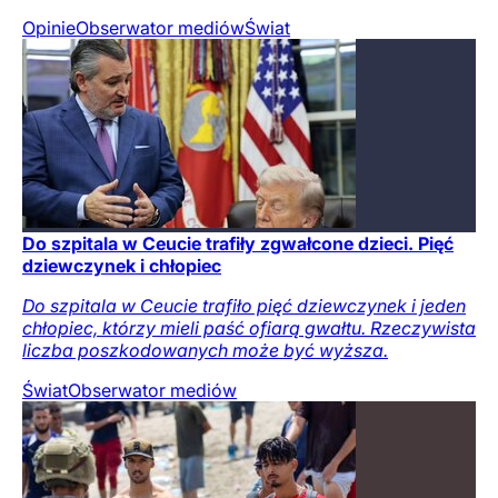
Opinie
Obserwator mediów
Świat
Do szpitala w Ceucie trafiły zgwałcone dzieci. Pięć
dziewczynek i chłopiec
Do szpitala w Ceucie trafiło pięć dziewczynek i jeden
chłopiec, którzy mieli paść ofiarą gwałtu. Rzeczywista
liczba poszkodowanych może być wyższa.
Świat
Obserwator mediów