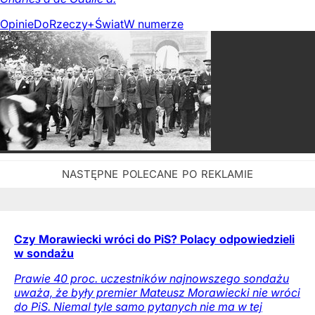
Opinie
DoRzeczy+
Świat
W numerze
Czy Morawiecki wróci do PiS? Polacy odpowiedzieli
w sondażu
Prawie 40 proc. uczestników najnowszego sondażu
uważa, że były premier Mateusz Morawiecki nie wróci
do PiS. Niemal tyle samo pytanych nie ma w tej