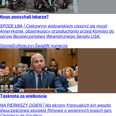
Kogo popychali lekarze?
SPODE ŁBA | Ciekawym widowiskiem cieszyć się mogli
Amerykanie, obserwujący przesłuchania przed Komisją do
spraw Bezpieczeństwa Wewnętrznego Senatu USA.
Opinie
DoRzeczy+
Świat
W numerze
Tęsknota za wielkością
NA PIERWSZY OGIEŃ | Na ekrany francuskich kin weszła
dwuczęściowa epopeja filmowa o wojennych losach gen.
Charles’a de Gaulle’a.