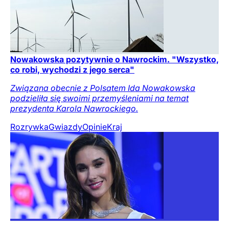
Nowakowska pozytywnie o Nawrockim. "Wszystko,
co robi, wychodzi z jego serca"
Związana obecnie z Polsatem Ida Nowakowska
podzieliła się swoimi przemyśleniami na temat
prezydenta Karola Nawrockiego.
Rozrywka
Gwiazdy
Opinie
Kraj