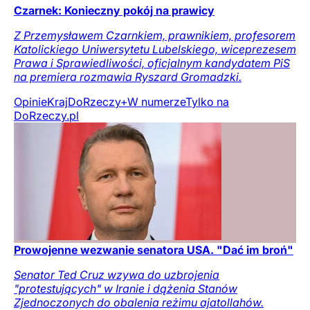
Czarnek: Konieczny pokój na prawicy
Z Przemysławem Czarnkiem, prawnikiem, profesorem
Katolickiego Uniwersytetu Lubelskiego, wiceprezesem
Prawa i Sprawiedliwości, oficjalnym kandydatem PiS
na premiera rozmawia Ryszard Gromadzki.
Opinie
Kraj
DoRzeczy+
W numerze
Tylko na
DoRzeczy.pl
Prowojenne wezwanie senatora USA. "Dać im broń"
Senator Ted Cruz wzywa do uzbrojenia
"protestujących" w Iranie i dążenia Stanów
Zjednoczonych do obalenia reżimu ajatollahów.