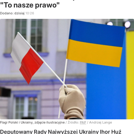
"To nasze prawo"
Dodano:
dzisiaj
10:26
Flagi Polski i Ukrainy, zdjęcie ilustracyjne
/ Źródło:
PAP
/
Andrzej Lange
Deputowany Rady Najwyższej Ukrainy Ihor Huź