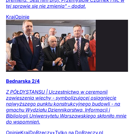
premiera. "Jest nim prof. Przemysław Czarnek i nic w
tej sprawie się nie zmienia" – dodał.
Kraj
Opinie
Bednarska 2/4
Z PÓŁDYSTANSU | Uczestnictwo w ceremonii
zawieszenia wiechy - symbolizującej osiągnięcie
najwyższego punktu konstrukcyjnego budowli - na
gmachu Wydziału Dziennikarstwa, Informacji i
Bibliologii Uniwersytetu Warszawskiego skłoniło mnie
do wspomnień.
Opinie
Kraj
DoRzeczy+
Tylko na DoRzeczy.pl