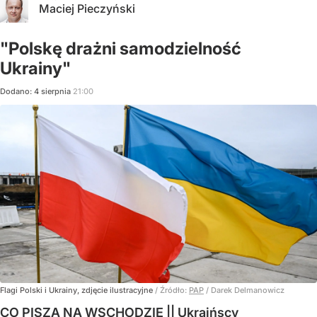
Maciej Pieczyński
"Polskę drażni samodzielność
Ukrainy"
Dodano:
4
sierpnia
21:00
Flagi Polski i Ukrainy, zdjęcie ilustracyjne
/ Źródło:
PAP
/
Darek Delmanowicz
CO PISZĄ NA WSCHODZIE || Ukraińscy