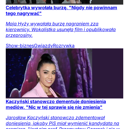
Celebrytka wywołała burzę. "Nigdy nie powinnam
tego nagrywać"
Maja Hyży wywołała burzę nagraniem zza
kierownicy. Wokalistka usunęła film i opublikowała
przeprosiny.
Show-biznes
Gwiazdy
Rozrywka
Kaczyński stanowczo dementuje doniesienia
mediów. "Nic w tej sprawie się nie zmienia"
Jarosław Kaczyński stanowczo zdementował
doniesienia, jakoby PiS miał wymienić kandydata na