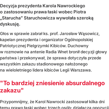
Decyzja prezydenta Karola Nawrockiego
o zastosowaniu prawa łaski wobec Piotra
„Starucha” Staruchowicza wywołała szeroką
dyskusję.
Głos w sprawie zabrał ks. prof. Jarosław Wąsowicz,
kapelan prezydenta i organizator Ogólnopolskiej
Patriotycznej Pielgrzymki Kibiców. Duchowny
w rozmowie na antenie Radia Wnet bronił decyzji głowy
państwa i przekonywał, że sprawa dotyczyła przede
wszystkim zakazu stadionowego nałożonego
na wieloletniego lidera kibiców Legii Warszawa.
"To bardziej zniesienie absurdalnego
zakazu"
Przypomnijmy, że Karol Nawrocki zastosował kilka dni
temu
prawo łaski
wobec trzech osób: działacza opozycji