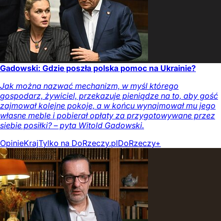
Gadowski: Gdzie poszła polska pomoc na Ukrainie?
Jak można nazwać mechanizm, w myśl którego
gospodarz, żywiciel, przekazuje pieniądze na to, aby gość
zajmował kolejne pokoje, a w końcu wynajmował mu jego
własne meble i pobierał opłaty za przygotowywane przez
siebie posiłki? – pyta Witold Gadowski.
Opinie
Kraj
Tylko na DoRzeczy.pl
DoRzeczy+