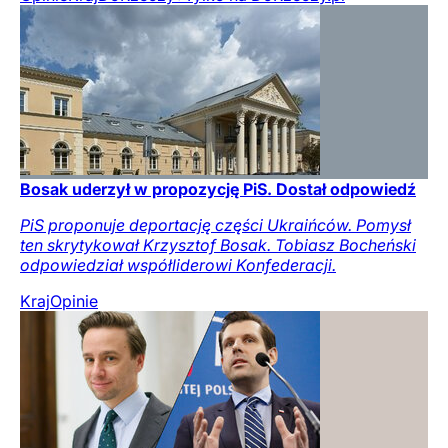
Bosak uderzył w propozycję PiS. Dostał odpowiedź
PiS proponuje deportację części Ukraińców. Pomysł
ten skrytykował Krzysztof Bosak. Tobiasz Bocheński
odpowiedział współliderowi Konfederacji.
Kraj
Opinie