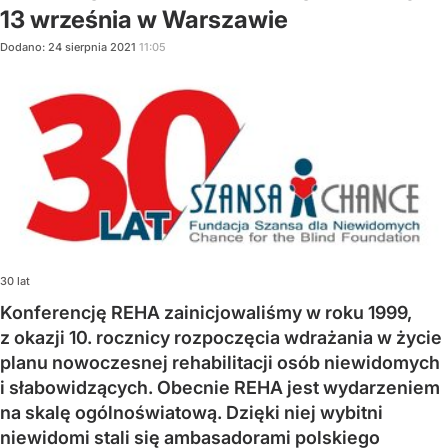
13 września w Warszawie
Dodano:
24
sierpnia
2021
11:05
30 lat
Konferencję REHA zainicjowaliśmy w roku 1999,
z okazji 10. rocznicy rozpoczęcia wdrażania w życie
planu nowoczesnej rehabilitacji osób niewidomych
i słabowidzących. Obecnie REHA jest wydarzeniem
na skalę ogólnoświatową. Dzięki niej wybitni
niewidomi stali się ambasadorami polskiego