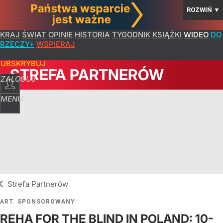
ROZWIŃ
▼
KRAJ
ŚWIAT
OPINIE
HISTORIA
TYGODNIK
KSIĄŻKI
WIDEO
DO
RZECZY+
WSPIERAJ
SUBSKRYBUJ
STREFA PARTNERÓW
ZALOGUJ
MENU
Strefa Partnerów
ART. SPONSOROWANY
REHA FOR THE BLIND IN POLAND: 10-