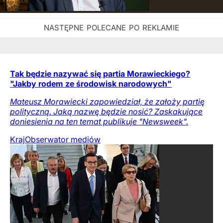
Tak będzie nazywać się partia Morawieckiego?
"Jakby rodem ze środowisk narodowych"
Mateusz Morawiecki zapowiedział, że założy partię
polityczną. Jaką nazwę będzie nosić? Zaskakujące
doniesienia na ten temat publikuje "Newsweek".
Kraj
Obserwator mediów