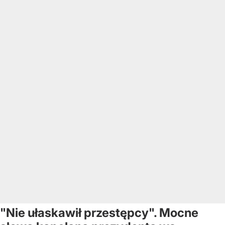
"Nie ułaskawił przestępcy". Mocne