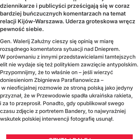
dziennikarze i publicyści prześcigają się w coraz
bardziej buńczucznych komentarzach na temat
relacji Kijów-Warszawa. Uderza groteskowa wręcz
pewność siebie.
Gen. Walerij Załużny cieszy się opinią w miarę
rozsądnego komentatora sytuacji nad Dnieprem.
W porównaniu z innymi przedstawicielami tamtejszych
elit nie wydaje się też politykiem zawzięcie antypolskim.
Przypomnijmy, że to właśnie on – jeśli wierzyć
doniesieniom Zbigniewa Parafianowicza –
w nieoficjalnej rozmowie ze stroną polską jako jedyny
przyznał, że w Przewodowie spadła ukraińska rakieta,
i za to przeprosił. Ponadto, gdy opublikował swego
czasu zdjęcie z portretem Bandery, to najwyraźniej
wskutek polskiej interwencji fotografię usunął.