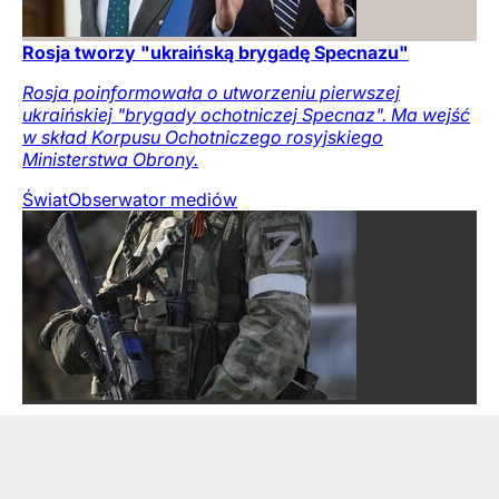
Rosja tworzy "ukraińską brygadę Specnazu"
Rosja poinformowała o utworzeniu pierwszej
ukraińskiej "brygady ochotniczej Specnaz". Ma wejść
w skład Korpusu Ochotniczego rosyjskiego
Ministerstwa Obrony.
Świat
Obserwator mediów