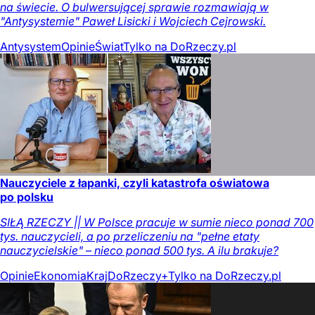
na świecie. O bulwersującej sprawie rozmawiają w
"Antysystemie" Paweł Lisicki i Wojciech Cejrowski.
Antysystem
Opinie
Świat
Tylko na DoRzeczy.pl
Nauczyciele z łapanki, czyli katastrofa oświatowa
po polsku
SIŁĄ RZECZY || W Polsce pracuje w sumie nieco ponad 700
tys. nauczycieli, a po przeliczeniu na "pełne etaty
nauczycielskie" – nieco ponad 500 tys. A ilu brakuje?
Opinie
Ekonomia
Kraj
DoRzeczy+
Tylko na DoRzeczy.pl