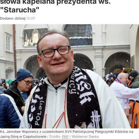
słowa kapelana prezydenta ws.
"Starucha"
Dodano:
dzisiaj
12:07
Ks. Jarosław Wąsowicz z uczestnikami XVII Patriotycznej Pielgrzymki Kibiców na
Jasną Górę w Częstochowie
/ Źródło:
PAP
/
Waldemar Deska