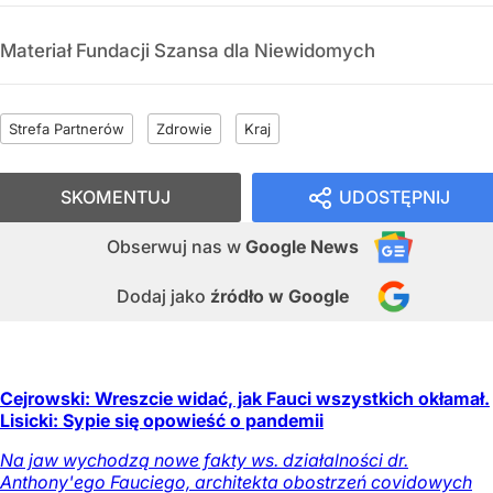
Materiał Fundacji Szansa dla Niewidomych
Strefa Partnerów
Zdrowie
Kraj
SKOMENTUJ
UDOSTĘPNIJ
Obserwuj nas
w
Google News
Dodaj jako
źródło w Google
Cejrowski: Wreszcie widać, jak Fauci wszystkich okłamał.
Lisicki: Sypie się opowieść o pandemii
Na jaw wychodzą nowe fakty ws. działalności dr.
Anthony'ego Fauciego, architekta obostrzeń covidowych