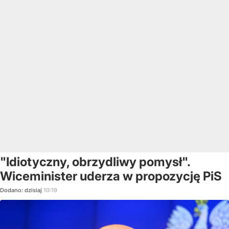
"Idiotyczny, obrzydliwy pomysł".
Wiceminister uderza w propozycję PiS
Dodano:
dzisiaj
10:19