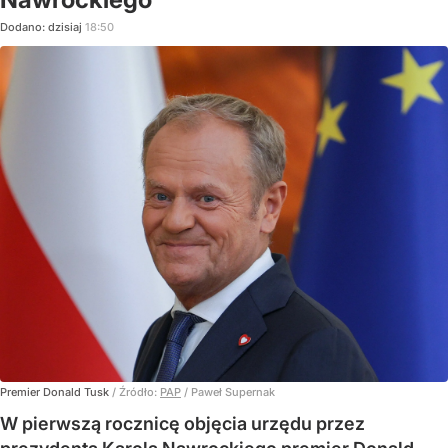
Dodano:
dzisiaj
18:50
Premier Donald Tusk
/ Źródło:
PAP
/
Paweł Supernak
W pierwszą rocznicę objęcia urzędu przez