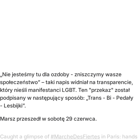
„Nie jesteśmy tu dla ozdoby - zniszczymy wasze
społeczeństwo” – taki napis widniał na transparencie,
który nieśli manifestanci LGBT. Ten "przekaz" został
podpisany w następujący sposób: „Trans - Bi - Pedały
- Lesbijki”.
Marsz przeszedł w sobotę 29 czerwca.
Caught a glimpse of
#MarcheDesFiertes
in Paris: hands