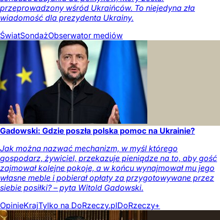
przeprowadzony wśród Ukraińców. To niejedyna zła
wiadomość dla prezydenta Ukrainy.
Świat
Sondaż
Obserwator mediów
Gadowski: Gdzie poszła polska pomoc na Ukrainie?
Jak można nazwać mechanizm, w myśl którego
gospodarz, żywiciel, przekazuje pieniądze na to, aby gość
zajmował kolejne pokoje, a w końcu wynajmował mu jego
własne meble i pobierał opłaty za przygotowywane przez
siebie posiłki? – pyta Witold Gadowski.
Opinie
Kraj
Tylko na DoRzeczy.pl
DoRzeczy+