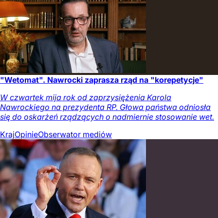
"Wetomat". Nawrocki zaprasza rząd na "korepetycje"
W czwartek mija rok od zaprzysiężenia Karola
Nawrockiego na prezydenta RP. Głowa państwa odniosła
się do oskarżeń rządzących o nadmiernie stosowanie wet.
Kraj
Opinie
Obserwator mediów