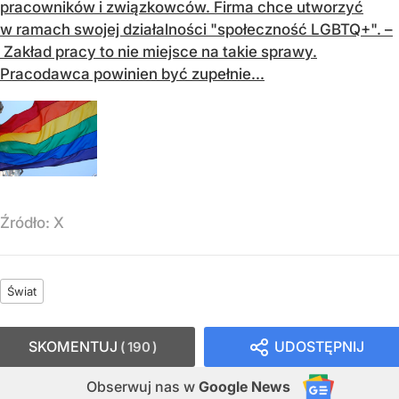
pracowników i związkowców. Firma chce utworzyć
w ramach swojej działalności "społeczność LGBTQ+". –
Zakład pracy to nie miejsce na takie sprawy.
Pracodawca powinien być zupełnie...
Źródło:
X
Świat
SKOMENTUJ
UDOSTĘPNIJ
190
Obserwuj nas
w
Google News