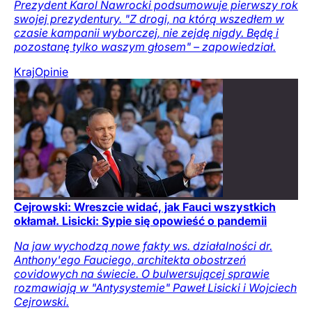
Prezydent Karol Nawrocki podsumowuje pierwszy rok
swojej prezydentury. "Z drogi, na którą wszedłem w
czasie kampanii wyborczej, nie zejdę nigdy. Będę i
pozostanę tylko waszym głosem" – zapowiedział.
Kraj
Opinie
Cejrowski: Wreszcie widać, jak Fauci wszystkich
okłamał. Lisicki: Sypie się opowieść o pandemii
Na jaw wychodzą nowe fakty ws. działalności dr.
Anthony'ego Fauciego, architekta obostrzeń
covidowych na świecie. O bulwersującej sprawie
rozmawiają w "Antysystemie" Paweł Lisicki i Wojciech
Cejrowski.