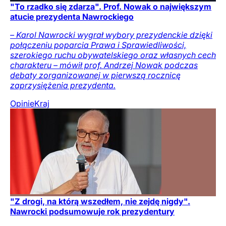
"To rzadko się zdarza". Prof. Nowak o największym
atucie prezydenta Nawrockiego
– Karol Nawrocki wygrał wybory prezydenckie dzięki
połączeniu poparcia Prawa i Sprawiedliwości,
szerokiego ruchu obywatelskiego oraz własnych cech
charakteru – mówił prof. Andrzej Nowak podczas
debaty zorganizowanej w pierwszą rocznicę
zaprzysiężenia prezydenta.
Opinie
Kraj
"Z drogi, na którą wszedłem, nie zejdę nigdy".
Nawrocki podsumowuje rok prezydentury