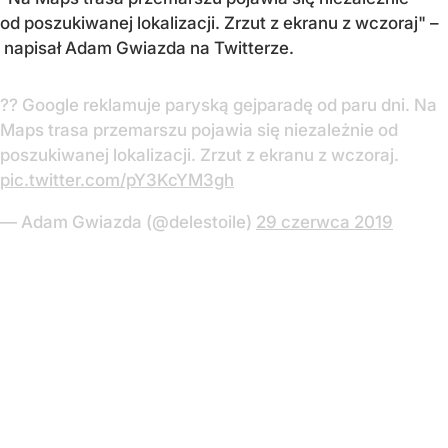
od poszukiwanej lokalizacji. Zrzut z ekranu z wczoraj" –
napisał Adam Gwiazda na Twitterze.
?️‍? Google reklamuje paryską gejparadę od paru dni. Na
Maps trasa przemarszu pojawia się niezależnie od
poszukiwanej lokalizacji. Zrzut z ekranu z wczoraj.
pic.twitter.com/pY3KcYM3gh
— Adam Gwiazda (@delestoile)
29 czerwca 2019