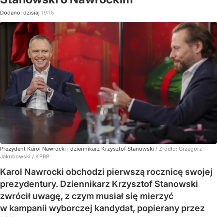
Dodano:
dzisiaj
19:15
Prezydent Karol Nawrocki i dziennikarz Krzysztof Stanowski
/ Źródło:
Grzegorz
Jakubowski / KPRP
Karol Nawrocki obchodzi pierwszą rocznicę swojej
prezydentury. Dziennikarz Krzysztof Stanowski
zwrócił uwagę, z czym musiał się mierzyć
w kampanii wyborczej kandydat, popierany przez