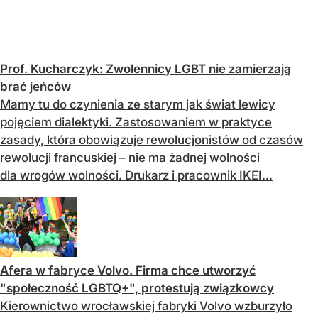
Prof. Kucharczyk: Zwolennicy LGBT nie zamierzają
brać jeńców
Mamy tu do czynienia ze starym jak świat lewicy
pojęciem dialektyki. Zastosowaniem w praktyce
zasady, która obowiązuje rewolucjonistów od czasów
rewolucji francuskiej – nie ma żadnej wolności
dla wrogów wolności. Drukarz i pracownik IKEI...
Afera w fabryce Volvo. Firma chce utworzyć
"społeczność LGBTQ+", protestują związkowcy
Kierownictwo wrocławskiej fabryki Volvo wzburzyło