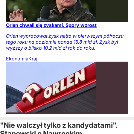
Orlen chwali się zyskami. Spory wzrost
Orlen wypracował zysk netto w pierwszym półroczu
tego roku na poziomie ponad 15,8 mld zł. Zysk był
wyższy o blisko 10,2 mld zł rok do roku.
Ekonomia
Kraj
"Nie walczył tylko z kandydatami".
Stanowski o Nawrockim