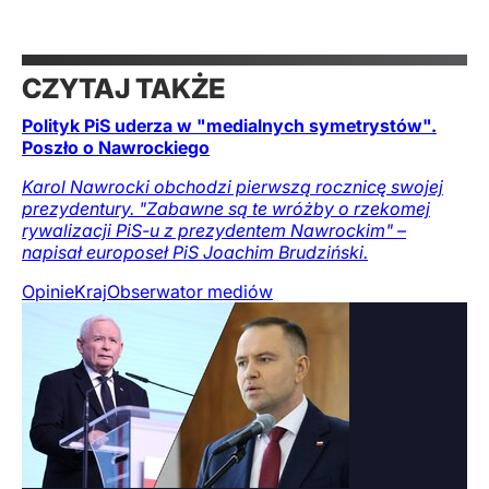
CZYTAJ TAKŻE
Polityk PiS uderza w "medialnych symetrystów".
Poszło o Nawrockiego
Karol Nawrocki obchodzi pierwszą rocznicę swojej
prezydentury. "Zabawne są te wróżby o rzekomej
rywalizacji PiS-u z prezydentem Nawrockim" –
napisał europoseł PiS Joachim Brudziński.
Opinie
Kraj
Obserwator mediów