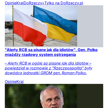
Opinie
Kraj
DoRzeczy+
Tylko na DoRzeczy.pl
"Alerty RCB są pisane jak dla idiotów". Gen. Polko
miażdży rządowy system ostrzegania
– Alerty RCB w ogóle są pisane jak dla idiotów –
powiedział w rozmowie z "Rzeczpospolitą" były
dowódca jednostki GROM gen. Roman Polko.
Opinie
Kraj