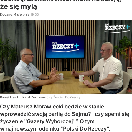
że się mylą
Dodano:
4
sierpnia
19:00
Paweł Lisicki i Rafał Ziemkiewicz
/ Źródło:
DoRzeczy
Czy Mateusz Morawiecki będzie w stanie
wprowadzić swoją partię do Sejmu? I czy spełni się
życzenie "Gazety Wyborczej"? O tym
w najnowszym odcinku "Polski Do Rzeczy".