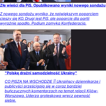
Złe wieści dla PiS. Opublikowano wyniki nowego sondażu
Z nowego sondażu wynika, że największym poparciem
cieszy się KO. Drugi jest PiS, ale poparcie dla partii
wyraźnie spadło. Podium zamyka Konfederacja.
"Polskę drażni samodzielność Ukrainy"
CO PISZĄ NA WSCHODZIE || Ukraińscy dziennikarze i
publicyści prześcigają się w coraz bardziej
buńczucznych komentarzach na temat relacji Kijów-
Warszawa. Uderza groteskowa wręcz pewność
siebie.