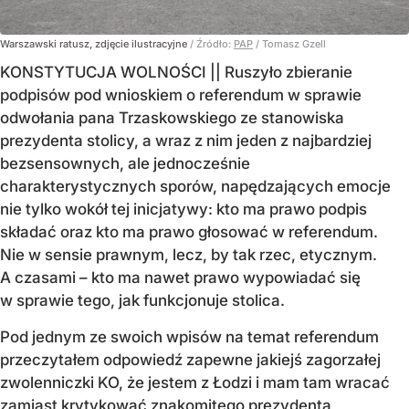
Warszawski ratusz, zdjęcie ilustracyjne
/ Źródło:
PAP
/
Tomasz Gzell
KONSTYTUCJA WOLNOŚCI || Ruszyło zbieranie
podpisów pod wnioskiem o referendum w sprawie
odwołania pana Trzaskowskiego ze stanowiska
prezydenta stolicy, a wraz z nim jeden z najbardziej
bezsensownych, ale jednocześnie
charakterystycznych sporów, napędzających emocje
nie tylko wokół tej inicjatywy: kto ma prawo podpis
składać oraz kto ma prawo głosować w referendum.
Nie w sensie prawnym, lecz, by tak rzec, etycznym.
A czasami – kto ma nawet prawo wypowiadać się
w sprawie tego, jak funkcjonuje stolica.
Pod jednym ze swoich wpisów na temat referendum
przeczytałem odpowiedź zapewne jakiejś zagorzałej
zwolenniczki KO, że jestem z Łodzi i mam tam wracać
zamiast krytykować znakomitego prezydenta