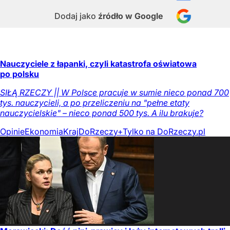
Dodaj jako
źródło w Google
Nauczyciele z łapanki, czyli katastrofa oświatowa
po polsku
SIŁĄ RZECZY || W Polsce pracuje w sumie nieco ponad 700
tys. nauczycieli, a po przeliczeniu na "pełne etaty
nauczycielskie" – nieco ponad 500 tys. A ilu brakuje?
Opinie
Ekonomia
Kraj
DoRzeczy+
Tylko na DoRzeczy.pl