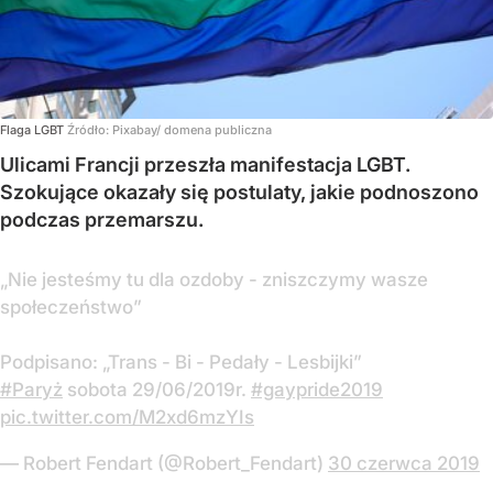
Flaga LGBT
Źródło:
Pixabay/ domena publiczna
Ulicami Francji przeszła manifestacja LGBT.
Szokujące okazały się postulaty, jakie podnoszono
podczas przemarszu.
„Nie jesteśmy tu dla ozdoby - zniszczymy wasze
społeczeństwo”
Podpisano: „Trans - Bi - Pedały - Lesbijki”
#Paryż
sobota 29/06/2019r.
#gaypride2019
pic.twitter.com/M2xd6mzYIs
— Robert Fendart (@Robert_Fendart)
30 czerwca 2019