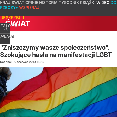
KRAJ
ŚWIAT
OPINIE
HISTORIA
TYGODNIK
KSIĄŻKI
WIDEO
DO
RZECZY+
WSPIERAJ
SUBSKRYBUJ
ŚWIAT
ZALOGUJ
MENU
Świat
"Zniszczymy wasze społeczeństwo".
Szokujące hasła na manifestacji LGBT
Dodano:
30
czerwca
2019
18:55