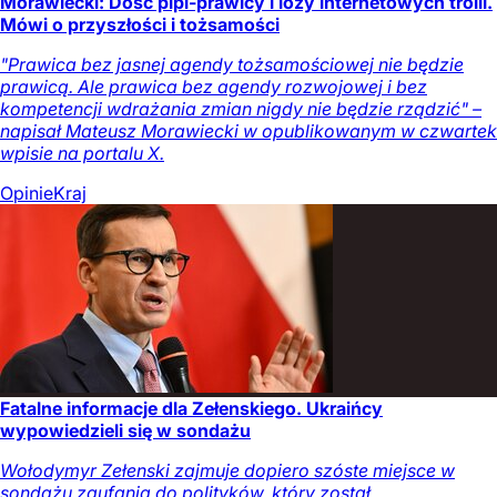
Morawiecki: Dość pipi-prawicy i loży internetowych trolli.
Mówi o przyszłości i tożsamości
"Prawica bez jasnej agendy tożsamościowej nie będzie
prawicą. Ale prawica bez agendy rozwojowej i bez
kompetencji wdrażania zmian nigdy nie będzie rządzić" –
napisał Mateusz Morawiecki w opublikowanym w czwartek
wpisie na portalu X.
Opinie
Kraj
Fatalne informacje dla Zełenskiego. Ukraińcy
wypowiedzieli się w sondażu
Wołodymyr Zełenski zajmuje dopiero szóste miejsce w
sondażu zaufania do polityków, który został