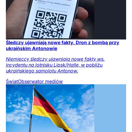
Śledczy ujawniają nowe fakty. Dron z bombą przy
ukraińskim Antonowie
Niemieccy śledczy ujawniają nowe fakty ws.
incydentu na lotnisku Lipsk/Halle, w pobliżu
ukraińskiego samolotu Antonow.
Świat
Obserwator mediów