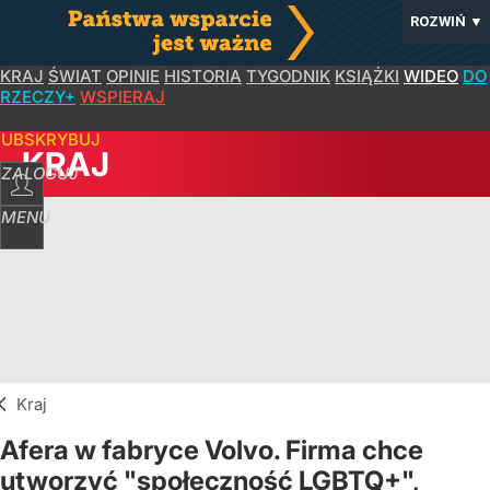
ROZWIŃ
▼
KRAJ
ŚWIAT
OPINIE
HISTORIA
TYGODNIK
KSIĄŻKI
WIDEO
DO
RZECZY+
WSPIERAJ
SUBSKRYBUJ
KRAJ
ZALOGUJ
MENU
Kraj
Afera w fabryce Volvo. Firma chce
utworzyć "społeczność LGBTQ+",