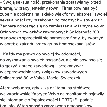
– Swoją seksualność, przekonania zostawiamy przed
bramą, w pracy jesteśmy równi. Firma powinna być
zupełnie obojętna na jakiekolwiek formy ekspresji swojej
seksualności czy przekonań politycznych – stwierdził
Zachara odnosząc się do zamieszania w fabryce Volvo.
Członkowie związków zawodowych Solidarność '80
stanowczo sprzeciwili się pomysłom firmy, by tworzyć
w obrębie zakładu pracy grupy homoseksualistów.
– Każdy ma prawo do swojej świadomości,
do wyznawania swoich poglądów, ale nie powinno się
to łączyć z pracą zawodową – przekonywał
wiceprzewodniczący związków zawodowych
Solidarność 80 w Volvo, Maciej Świerczek.
Afera wybuchła, gdy kilka dni temu na stołówce
we wrocławskiej fabryce Volvo na monitorach pojawiły
się informacje o "społeczności LGBTQ+" –podaje
tvp.info. W ten sposób zaproszono pracowników