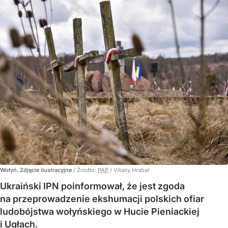
Wołyń. Zdjęcie ilustracyjne
/ Źródło:
PAP
/
Vitaliy Hrabar
Ukraiński IPN poinformował, że jest zgoda
na przeprowadzenie ekshumacji polskich ofiar
ludobójstwa wołyńskiego w Hucie Pieniackiej
i Ugłach.