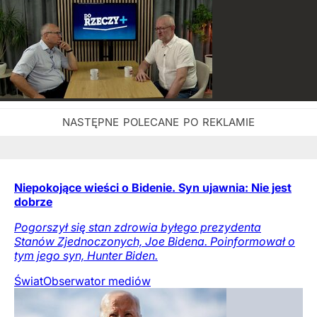
Niepokojące wieści o Bidenie. Syn ujawnia: Nie jest
dobrze
Pogorszył się stan zdrowia byłego prezydenta
Stanów Zjednoczonych, Joe Bidena. Poinformował o
tym jego syn, Hunter Biden.
Świat
Obserwator mediów