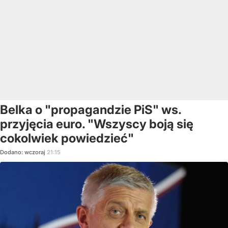
Belka o "propagandzie PiS" ws.
przyjęcia euro. "Wszyscy boją się
cokolwiek powiedzieć"
Dodano:
wczoraj
21:15