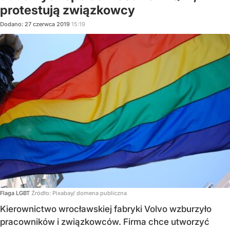
protestują związkowcy
Dodano:
27
czerwca
2019
15:19
Flaga LGBT
Źródło:
Pixabay/ domena publiczna
Kierownictwo wrocławskiej fabryki Volvo wzburzyło
pracowników i związkowców. Firma chce utworzyć