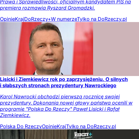
Prawa i Sprawiedliwości, oficjalnym kandydatem PiS na
premiera rozmawia Ryszard Gromadzki.
Opinie
Kraj
DoRzeczy+
W numerze
Tylko na DoRzeczy.pl
Lisicki i Ziemkiewicz rok po zaprzysiężeniu. O silnych
i słabszych stronach prezydentury Nawrockiego
Karol Nawrocki obchodzi pierwszą rocznicę swojej
prezydentury. Dokonania nowej głowy państwa ocenili w
programie "Polska Do Rzeczy" Paweł Lisicki i Rafał
Ziemkiewicz.
Polska Do Rzeczy
Opinie
Kraj
Tylko na DoRzeczy.pl