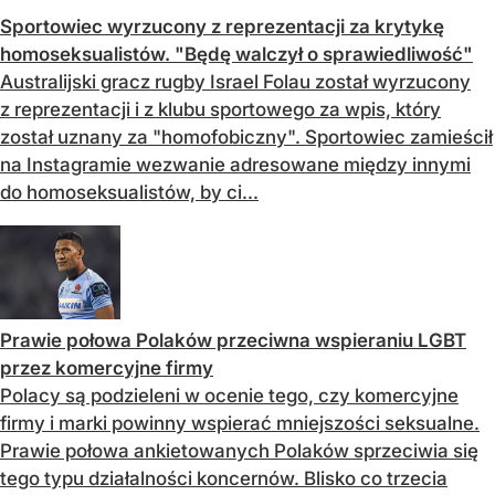
Sportowiec wyrzucony z reprezentacji za krytykę
homoseksualistów. "Będę walczył o sprawiedliwość"
Australijski gracz rugby Israel Folau został wyrzucony
z reprezentacji i z klubu sportowego za wpis, który
został uznany za "homofobiczny". Sportowiec zamieścił
na Instagramie wezwanie adresowane między innymi
do homoseksualistów, by ci...
Prawie połowa Polaków przeciwna wspieraniu LGBT
przez komercyjne firmy
Polacy są podzieleni w ocenie tego, czy komercyjne
firmy i marki powinny wspierać mniejszości seksualne.
Prawie połowa ankietowanych Polaków sprzeciwia się
tego typu działalności koncernów. Blisko co trzecia