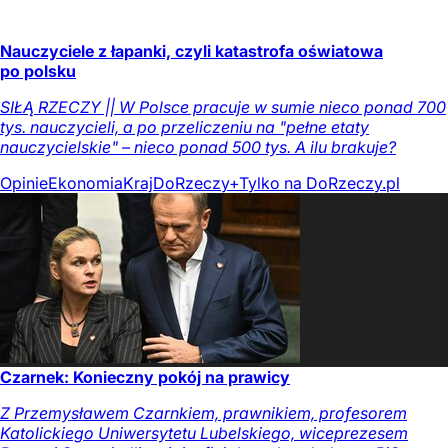
Nauczyciele z łapanki, czyli katastrofa oświatowa
po polsku
SIŁĄ RZECZY || W Polsce pracuje w sumie nieco ponad 700
tys. nauczycieli, a po przeliczeniu na "pełne etaty
nauczycielskie" – nieco ponad 500 tys. A ilu brakuje?
Opinie
Ekonomia
Kraj
DoRzeczy+
Tylko na DoRzeczy.pl
Czarnek: Konieczny pokój na prawicy
Z Przemysławem Czarnkiem, prawnikiem, profesorem
Katolickiego Uniwersytetu Lubelskiego, wiceprezesem