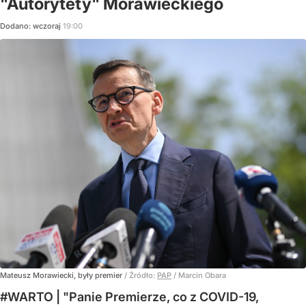
"Autorytety" Morawieckiego
Dodano:
wczoraj
19:00
Mateusz Morawiecki, były premier
/ Źródło:
PAP
/
Marcin Obara
#WARTO | "Panie Premierze, co z COVID-19,