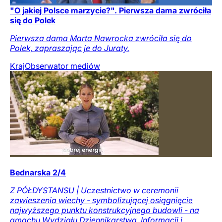
"O jakiej Polsce marzycie?". Pierwsza dama zwróciła
się do Polek
Pierwsza dama Marta Nawrocka zwróciła się do
Polek, zapraszając je do Juraty.
Kraj
Obserwator mediów
Bednarska 2/4
Z PÓŁDYSTANSU | Uczestnictwo w ceremonii
zawieszenia wiechy - symbolizującej osiągnięcie
najwyższego punktu konstrukcyjnego budowli - na
gmachu Wydziału Dziennikarstwa, Informacji i