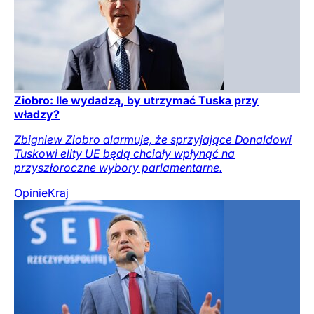
Ziobro: Ile wydadzą, by utrzymać Tuska przy
władzy?
Zbigniew Ziobro alarmuje, że sprzyjające Donaldowi
Tuskowi elity UE będą chciały wpłynąć na
przyszłoroczne wybory parlamentarne.
Opinie
Kraj