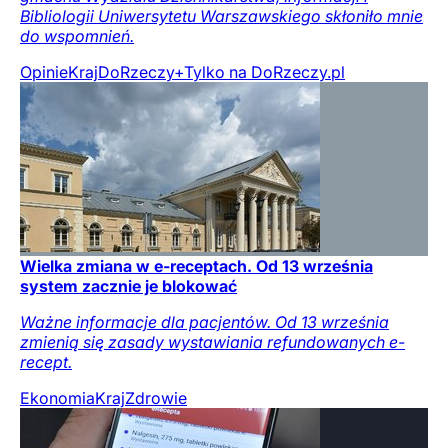
Bibliologii Uniwersytetu Warszawskiego skłoniło mnie
do wspomnień.
Opinie
Kraj
DoRzeczy+
Tylko na DoRzeczy.pl
Wielka zmiana w e-receptach. Od 13 września
system zacznie je blokować
Ważne informacje dla pacjentów. Od 13 września
zmienią się zasady wystawiania refundowanych e-
recept.
Ekonomia
Kraj
Zdrowie