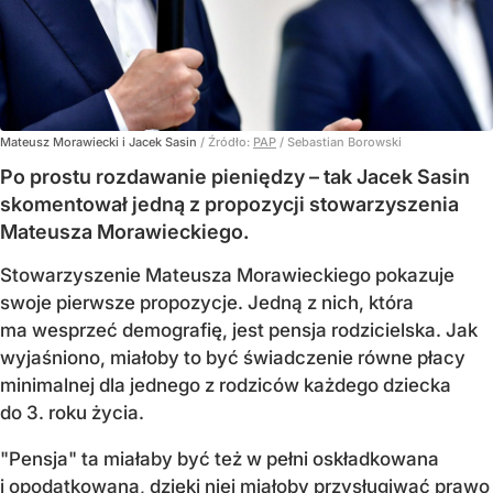
Mateusz Morawiecki i Jacek Sasin
/ Źródło:
PAP
/
Sebastian Borowski
Po prostu rozdawanie pieniędzy – tak Jacek Sasin
skomentował jedną z propozycji stowarzyszenia
Mateusza Morawieckiego.
Stowarzyszenie Mateusza Morawieckiego pokazuje
swoje pierwsze propozycje. Jedną z nich, która
ma wesprzeć demografię, jest pensja rodzicielska. Jak
wyjaśniono, miałoby to być świadczenie równe płacy
minimalnej dla jednego z rodziców każdego dziecka
do 3. roku życia.
"Pensja" ta miałaby być też w pełni oskładkowana
i opodatkowana, dzięki niej miałoby przysługiwać prawo