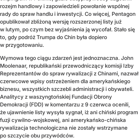
rozejm handlowy i zapowiedzieli powołanie wspólnej
rady do spraw handlu i inwestycji. Co więcej, Pentagon
opublikował zbliżoną wersję rozszerzonej listy już
w lutym, po czym bez wyjaśnienia ją wycofał. Stało się
to, gdy podróż Trumpa do Chin była dopiero
w przygotowaniu.
Wymowa tego ciągu zdarzeń jest jednoznaczna. John
Moolenaar, republikański przewodniczący komisji Izby
Reprezentantów do spraw rywalizacji z Chinami, nazwał
czerwcowe wpisy ostrzeżeniem dla amerykańskiego
biznesu, wszystkich szczebli administracji i obywateli.
Analitycy z waszyngtońskiej Fundacji Obrony
Demokracji (FDD) w komentarzu z 9 czerwca ocenili,
że ujawnienie listy wysyła sygnał, iż ani chiński program
fuzji cywilno-wojskowej, ani amerykańsko-chińska
rywalizacja technologiczna nie zostały wstrzymane
po szczycie obu przywódców.