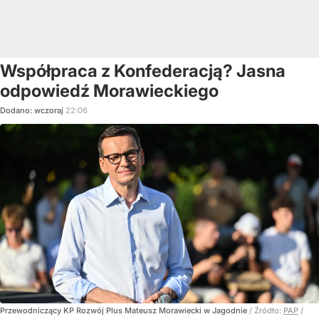
Współpraca z Konfederacją? Jasna
odpowiedź Morawieckiego
Dodano:
wczoraj
22:06
Przewodniczący KP Rozwój Plus Mateusz Morawiecki w Jagodnie
/ Źródło:
PAP
/