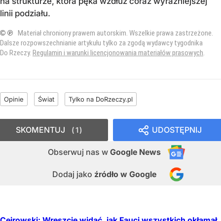
na strukturze, która pęka wzdłuż coraz wyraźniejszej
linii podziału.
© ℗
Materiał chroniony prawem autorskim. Wszelkie prawa zastrzeżone.
Dalsze rozpowszechnianie artykułu tylko za zgodą wydawcy tygodnika
Do Rzeczy.
Regulamin i warunki licencjonowania materiałów prasowych
.
Opinie
Świat
Tylko na DoRzeczy.pl
SKOMENTUJ
UDOSTĘPNIJ
1
Obserwuj nas
w
Google News
Dodaj jako
źródło w Google
Cejrowski: Wreszcie widać, jak Fauci wszystkich okłamał.