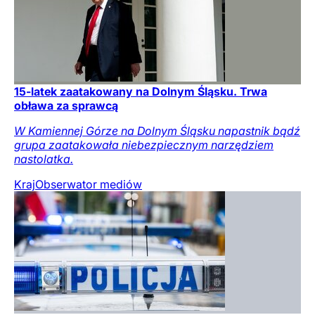
15-latek zaatakowany na Dolnym Śląsku. Trwa
obława za sprawcą
W Kamiennej Górze na Dolnym Śląsku napastnik bądź
grupa zaatakowała niebezpiecznym narzędziem
nastolatka.
Kraj
Obserwator mediów