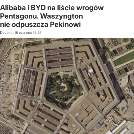
Alibaba i BYD na liście wrogów
Pentagonu. Waszyngton
nie odpuszcza Pekinowi
Dodano:
16
czerwca
14:48