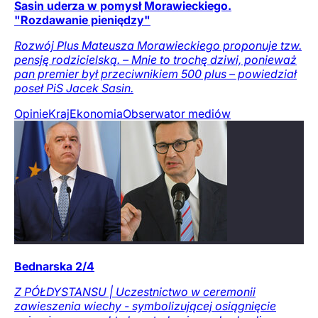
Sasin uderza w pomysł Morawieckiego.
"Rozdawanie pieniędzy"
Rozwój Plus Mateusza Morawieckiego proponuje tzw.
pensję rodzicielską. – Mnie to trochę dziwi, ponieważ
pan premier był przeciwnikiem 500 plus – powiedział
poseł PiS Jacek Sasin.
Opinie
Kraj
Ekonomia
Obserwator mediów
Bednarska 2/4
Z PÓŁDYSTANSU | Uczestnictwo w ceremonii
zawieszenia wiechy - symbolizującej osiągnięcie