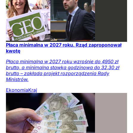
Płaca minimalna w 2027 roku. Rząd zaproponował
kwotę
Płaca minimalna w 2027 roku wzrośnie do 4950 zł
brutto, a minimalna stawka godzinowa do 32,30 zł
brutto – zakłada projekt rozporządzenia Rady
Ministrów.
Ekonomia
Kraj