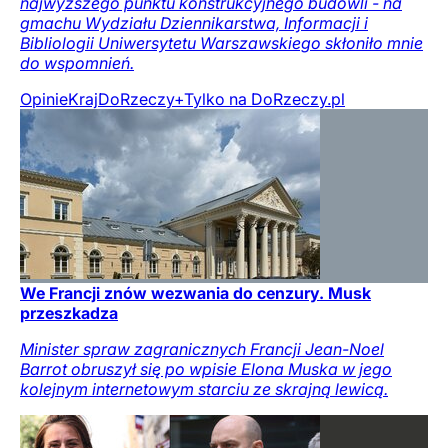
najwyższego punktu konstrukcyjnego budowli - na
gmachu Wydziału Dziennikarstwa, Informacji i
Bibliologii Uniwersytetu Warszawskiego skłoniło mnie
do wspomnień.
Opinie
Kraj
DoRzeczy+
Tylko na DoRzeczy.pl
We Francji znów wezwania do cenzury. Musk
przeszkadza
Minister spraw zagranicznych Francji Jean-Noel
Barrot obruszył się po wpisie Elona Muska w jego
kolejnym internetowym starciu ze skrajną lewicą.