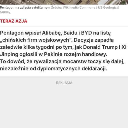
Pentagon na zdjęciu satelitarnym
Źródło:
Wikimedia Commons
/
US Geological
Survey
TERAZ AZJA
Pentagon wpisał Alibabę, Baidu i BYD na listę
„chińskich firm wojskowych”. Decyzja zapadła
zaledwie kilka tygodni po tym, jak Donald Trump i Xi
Jinping ogłosili w Pekinie rozejm handlowy.
To dowód, że rywalizacja mocarstw toczy się dalej,
niezależnie od dyplomatycznych deklaracji.