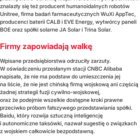
znalazły się też producent humanoidalnych robotów
Unitree, firma badań farmaceutycznych WuXi AppTec,
producenci baterii CALB i EVE Energy, wytwórcy paneli
BOE oraz spółki solarne JA Solar i Trina Solar.
Firmy zapowiadają walkę
Wpisane przedsiębiorstwa odrzuciły zarzuty.
W oświadczeniu przesłanym stacji CNBC Alibaba
napisała, że nie ma podstaw do umieszczenia jej
na liście, że nie jest chińską firmą wojskową ani częścią
żadnej strategii fuzji cywilno-wojskowej,
oraz że podejmie wszelkie dostępne kroki prawne
przeciwko próbom fałszywego przedstawiania spółki.
Baidu, który rozwija sztuczną inteligencję
i autonomiczne taksówki, nazwał sugestię o związkach
z wojskiem całkowicie bezpodstawną.