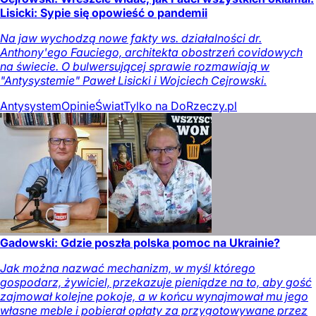
Lisicki: Sypie się opowieść o pandemii
Na jaw wychodzą nowe fakty ws. działalności dr.
Anthony'ego Fauciego, architekta obostrzeń covidowych
na świecie. O bulwersującej sprawie rozmawiają w
"Antysystemie" Paweł Lisicki i Wojciech Cejrowski.
Antysystem
Opinie
Świat
Tylko na DoRzeczy.pl
Gadowski: Gdzie poszła polska pomoc na Ukrainie?
Jak można nazwać mechanizm, w myśl którego
gospodarz, żywiciel, przekazuje pieniądze na to, aby gość
zajmował kolejne pokoje, a w końcu wynajmował mu jego
własne meble i pobierał opłaty za przygotowywane przez