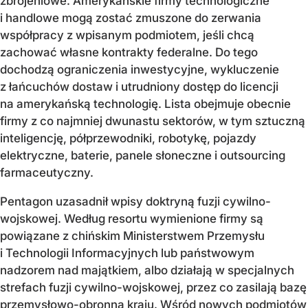
zbrojeniowe. Amerykańskie firmy technologiczne
i handlowe mogą zostać zmuszone do zerwania
współpracy z wpisanym podmiotem, jeśli chcą
zachować własne kontrakty federalne. Do tego
dochodzą ograniczenia inwestycyjne, wykluczenie
z łańcuchów dostaw i utrudniony dostęp do licencji
na amerykańską technologię. Lista obejmuje obecnie
firmy z co najmniej dwunastu sektorów, w tym sztuczną
inteligencję, półprzewodniki, robotykę, pojazdy
elektryczne, baterie, panele słoneczne i outsourcing
farmaceutyczny.
Pentagon uzasadnił wpisy doktryną fuzji cywilno-
wojskowej. Według resortu wymienione firmy są
powiązane z chińskim Ministerstwem Przemysłu
i Technologii Informacyjnych lub państwowym
nadzorem nad majątkiem, albo działają w specjalnych
strefach fuzji cywilno-wojskowej, przez co zasilają bazę
przemysłowo-obronną kraju. Wśród nowych podmiotów