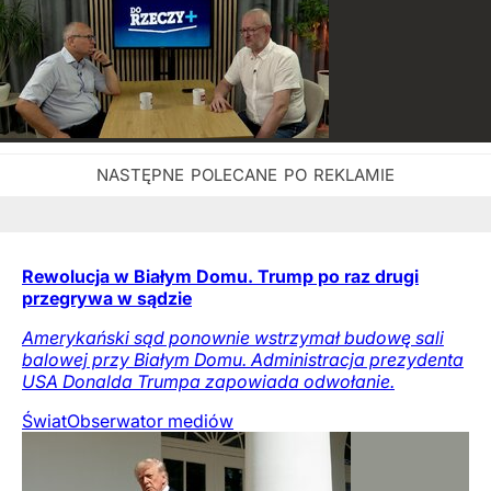
Rewolucja w Białym Domu. Trump po raz drugi
przegrywa w sądzie
Amerykański sąd ponownie wstrzymał budowę sali
balowej przy Białym Domu. Administracja prezydenta
USA Donalda Trumpa zapowiada odwołanie.
Świat
Obserwator mediów