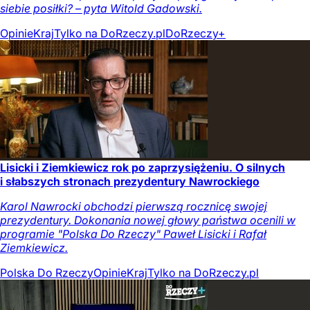
siebie posiłki? – pyta Witold Gadowski.
Opinie
Kraj
Tylko na DoRzeczy.pl
DoRzeczy+
Lisicki i Ziemkiewicz rok po zaprzysiężeniu. O silnych
i słabszych stronach prezydentury Nawrockiego
Karol Nawrocki obchodzi pierwszą rocznicę swojej
prezydentury. Dokonania nowej głowy państwa ocenili w
programie "Polska Do Rzeczy" Paweł Lisicki i Rafał
Ziemkiewicz.
Polska Do Rzeczy
Opinie
Kraj
Tylko na DoRzeczy.pl