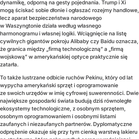
dynamikę, odporną na gesty pojednania. Trump i Xi
mogą ściskać sobie dłonie i ogłaszać rozejmy handlowe,
lecz aparat bezpieczeństwa narodowego
w Waszyngtonie działa według własnego
harmonogramu i własnej logiki. Wciągnięcie na listę
cywilnych gigantów pokroju Alibaby czy Baidu oznacza,
że granica między „firmą technologiczną” a „firmą
wojskową” w amerykańskiej optyce praktycznie się
zatarła.
To także lustrzane odbicie ruchów Pekinu, który od lat
wypycha amerykański sprzęt i oprogramowanie
ze swoich urzędów w imię cyfrowej suwerenności. Dwie
największe gospodarki świata budują dziś równoległe
ekosystemy technologiczne, z osobnym sprzętem,
osobnym oprogramowaniem i osobnymi listami
zaufanych i niezaufanych partnerów. Dyplomatyczne
odprężenie okazuje się przy tym cienką warstwą lakieru