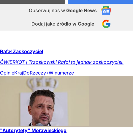
Obserwuj nas
w
Google News
Dodaj jako
źródło w Google
Rafał Zaskoczyciel
ĆWIERKOT | Trzaskowski Rafał to jednak zaskoczyciel.
Opinie
Kraj
DoRzeczy+
W numerze
"Autorytety" Morawieckiego