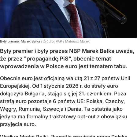
Były premier Marek Belka
/ Źródło:
PAP
/
Mateusz Marek
Były premier i były prezes NBP Marek Belka uważa,
że przez "propagandę PiS", obecnie temat
wprowadzenia w Polsce euro jest tematem tabu.
Obecnie euro jest oficjalną walutą 21 z 27 państw Unii
Europejskiej. Od 1 stycznia 2026 r. do strefy euro
dołączyła Bułgaria, stając się jej 21. członkiem.
Poza
strefą euro pozostaje 6 państw UE:
Polska, Czechy,
Węgry, Rumunia, Szwecja i Dania
. Ta ostatnia jako
jedyna ma formalny traktatowy opt-out z obowiązku
przyjęcia euro.
Według Marka Belki, "kwestia przyjęcia przez Polskę