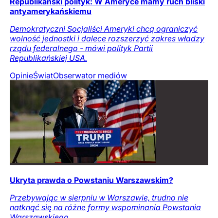
Republikański polityk: W Ameryce mamy ruch bliski
antyamerykańskiemu
Demokratyczni Socjaliści Ameryki chcą ograniczyć
wolność jednostki i dalece rozszerzyć zakres władzy
rządu federalnego - mówi polityk Partii
Republikańskiej USA.
Opinie
Świat
Obserwator mediów
Ukryta prawda o Powstaniu Warszawskim?
Przebywając w sierpniu w Warszawie, trudno nie
natknąć się na różne formy wspominania Powstania
Warszawskiego.