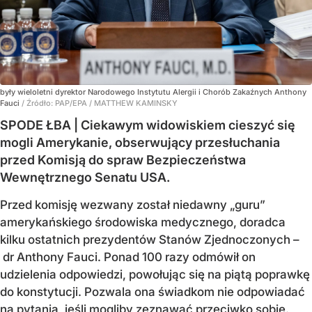
były wieloletni dyrektor Narodowego Instytutu Alergii i Chorób Zakaźnych Anthony
Fauci
/ Źródło:
PAP/EPA
/
MATTHEW KAMINSKY
SPODE ŁBA | Ciekawym widowiskiem cieszyć się
mogli Amerykanie, obserwujący przesłuchania
przed Komisją do spraw Bezpieczeństwa
Wewnętrznego Senatu USA.
Przed komisję wezwany został niedawny „guru”
amerykańskiego środowiska medycznego, doradca
kilku ostatnich prezydentów Stanów Zjednoczonych –
dr Anthony Fauci. Ponad 100 razy odmówił on
udzielenia odpowiedzi, powołując się na piątą poprawkę
do konstytucji. Pozwala ona świadkom nie odpowiadać
na pytania, jeśli mogliby zeznawać przeciwko sobie.