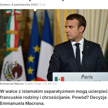
Dodano:
6
października
2020
12:24
Emmanuel Macron
Źródło:
Flickr / CC BY 2.0
W walce z islamskim separatyzmem mogą ucierpieć
francuskie rodziny i chrześcijanie. Powód? Decyzja
Emmanuela Macrona.