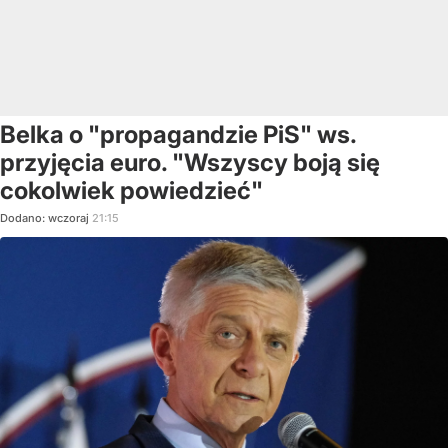
Belka o "propagandzie PiS" ws.
przyjęcia euro. "Wszyscy boją się
cokolwiek powiedzieć"
Dodano:
wczoraj
21:15