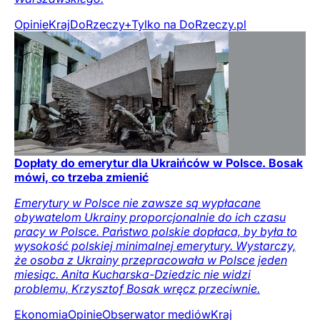
Opinie
Kraj
DoRzeczy+
Tylko na DoRzeczy.pl
Dopłaty do emerytur dla Ukraińców w Polsce. Bosak
mówi, co trzeba zmienić
Emerytury w Polsce nie zawsze są wypłacane
obywatelom Ukrainy proporcjonalnie do ich czasu
pracy w Polsce. Państwo polskie dopłaca, by była to
wysokość polskiej minimalnej emerytury. Wystarczy,
że osoba z Ukrainy przepracowała w Polsce jeden
miesiąc. Anita Kucharska-Dziedzic nie widzi
problemu, Krzysztof Bosak wręcz przeciwnie.
Ekonomia
Opinie
Obserwator mediów
Kraj