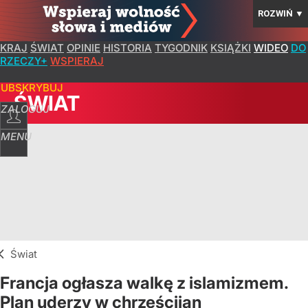
ROZWIŃ
▼
KRAJ
ŚWIAT
OPINIE
HISTORIA
TYGODNIK
KSIĄŻKI
WIDEO
DO
RZECZY+
WSPIERAJ
SUBSKRYBUJ
ŚWIAT
ZALOGUJ
MENU
Świat
Francja ogłasza walkę z islamizmem.
Plan uderzy w chrześcijan