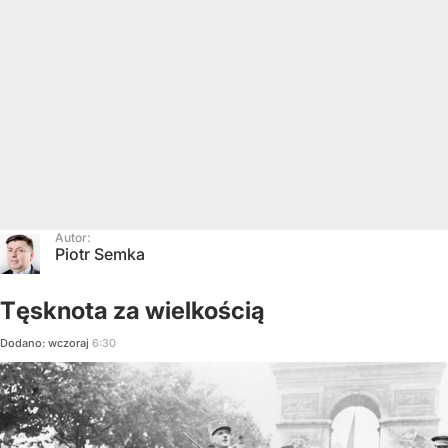
Autor:
Piotr Semka
Tęsknota za wielkością
Dodano:
wczoraj
6:30