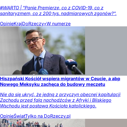
#WARTO | "Panie Premierze, co z COVID-19, co z
sanitaryzmem, co z 200 tys. nadmiarowych zgonów?".
Opinie
Kraj
DoRzeczy+
W numerze
Hiszpański Kościół wspiera migrantów w Ceucie, a abp
Nowego Meksyku zachęca do budowy meczetu
Nie da się ukryć, że jedną z przyczyn obecnej kapitulacji
Zachodu przed falą nachodźców z Afryki i Bliskiego
Wschodu jest postawa Kościoła katolickiego.
Opinie
Świat
Tylko na DoRzeczy.pl