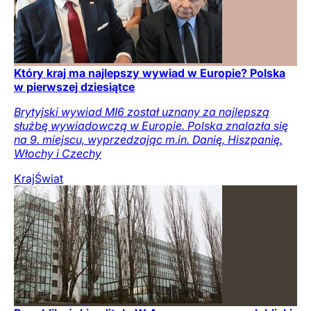
Który kraj ma najlepszy wywiad w Europie? Polska
w pierwszej dziesiątce
Brytyjski wywiad MI6 został uznany za najlepszą
służbę wywiadowczą w Europie. Polska znalazła się
na 9. miejscu, wyprzedzając m.in. Danię, Hiszpanię,
Włochy i Czechy
Kraj
Świat