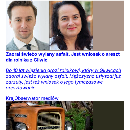
Zaorał świeżo wylany asfalt. Jest wniosek o areszt
dla rolnika z Gliwic
Do 10 lat więzienia grozi rolnikowi, który w Gliwicach
zaorał świeżo wylany asfalt. Mężczyzna usłyszał już
zarzuty, jest też wniosek o jego tymczasowe
aresztowanie.
Kraj
Obserwator mediów