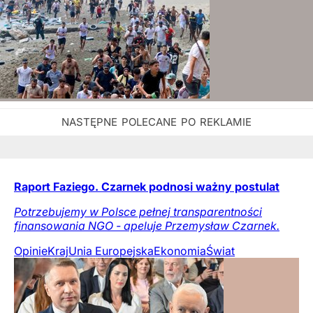
Raport Faziego. Czarnek podnosi ważny postulat
Potrzebujemy w Polsce pełnej transparentności
finansowania NGO - apeluje Przemysław Czarnek.
Opinie
Kraj
Unia Europejska
Ekonomia
Świat