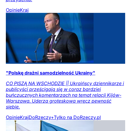
Opinie
Kraj
"Polskę drażni samodzielność Ukrainy"
CO PISZĄ NA WSCHODZIE || Ukraińscy dziennikarze i
publicyści prześcigają się w coraz bardziej
buńczucznych komentarzach na temat relacji Kijów-
Warszawa. Uderza groteskowa wręcz pewność
siebie.
Opinie
Kraj
DoRzeczy+
Tylko na DoRzeczy.pl