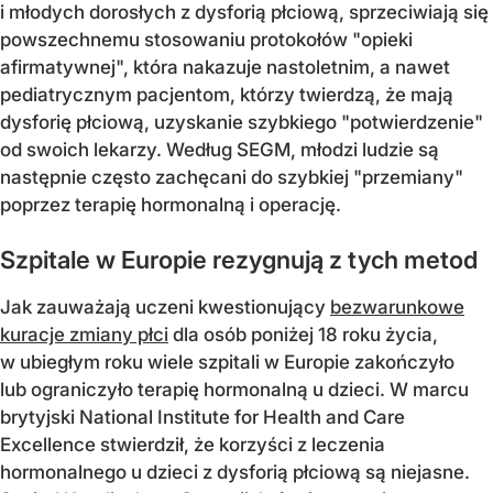
i młodych dorosłych z dysforią płciową, sprzeciwiają się
powszechnemu stosowaniu protokołów "opieki
afirmatywnej", która nakazuje nastoletnim, a nawet
pediatrycznym pacjentom, którzy twierdzą, że mają
dysforię płciową, uzyskanie szybkiego "potwierdzenie"
od swoich lekarzy. Według SEGM, młodzi ludzie są
następnie często zachęcani do szybkiej "przemiany"
poprzez terapię hormonalną i operację.
Szpitale w Europie rezygnują z tych metod
Jak zauważają uczeni kwestionujący
bezwarunkowe
kuracje zmiany płci
dla osób poniżej 18 roku życia,
w ubiegłym roku wiele szpitali w Europie zakończyło
lub ograniczyło terapię hormonalną u dzieci. W marcu
brytyjski National Institute for Health and Care
Excellence stwierdził, że korzyści z leczenia
hormonalnego u dzieci z dysforią płciową są niejasne.