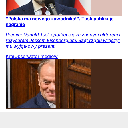
"Polska ma nowego zawodnika!". Tusk publikuje
nagranie
Premier Donald Tusk spotkał się ze znanym aktorem i
reżyserem Jessem Eisenbergiem. Szef rządu wręczył
mu wyjątkowy prezent.
Kraj
Obserwator mediów