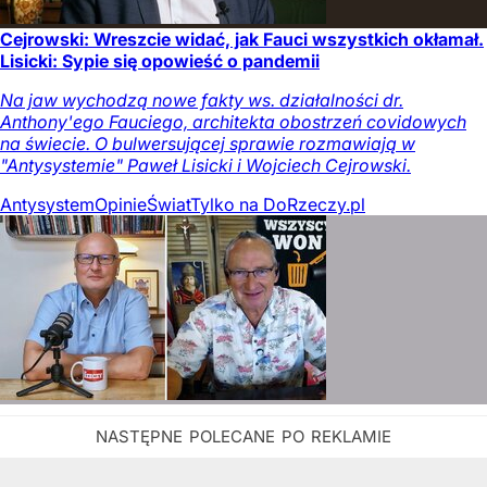
Cejrowski: Wreszcie widać, jak Fauci wszystkich okłamał.
Lisicki: Sypie się opowieść o pandemii
Na jaw wychodzą nowe fakty ws. działalności dr.
Anthony'ego Fauciego, architekta obostrzeń covidowych
na świecie. O bulwersującej sprawie rozmawiają w
"Antysystemie" Paweł Lisicki i Wojciech Cejrowski.
Antysystem
Opinie
Świat
Tylko na DoRzeczy.pl