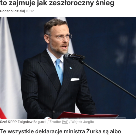
to zajmuje jak zeszłoroczny śnieg
Dodano:
dzisiaj
10:12
Szef KPRP Zbigniew Bogucki
/ Źródło:
PAP
/
Wojtek Jargiło
Te wszystkie deklaracje ministra Żurka są albo