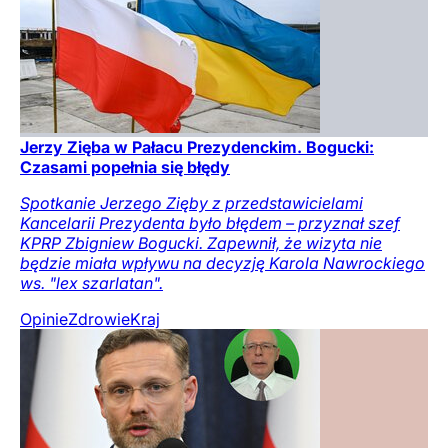
Jerzy Zięba w Pałacu Prezydenckim. Bogucki:
Czasami popełnia się błędy
Spotkanie Jerzego Zięby z przedstawicielami
Kancelarii Prezydenta było błędem – przyznał szef
KPRP Zbigniew Bogucki. Zapewnił, że wizyta nie
będzie miała wpływu na decyzję Karola Nawrockiego
ws. "lex szarlatan".
Opinie
Zdrowie
Kraj