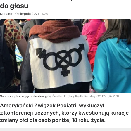
do głosu
Dodano:
10
sierpnia
2021
11:25
Symbole płci, zdjęcie ilustracyjne
Źródło:
Flickr
/
Keith Rowley(CC BY-SA 2.0)
Amerykański Związek Pediatrii wykluczył
z konferencji uczonych, którzy kwestionują kuracje
zmiany płci dla osób poniżej 18 roku życia.