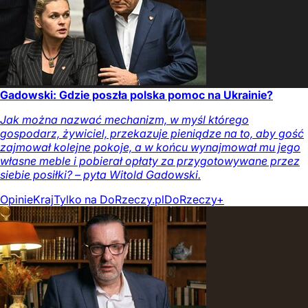
Gadowski: Gdzie poszła polska pomoc na Ukrainie?
Jak można nazwać mechanizm, w myśl którego
gospodarz, żywiciel, przekazuje pieniądze na to, aby gość
zajmował kolejne pokoje, a w końcu wynajmował mu jego
własne meble i pobierał opłaty za przygotowywane przez
siebie posiłki? – pyta Witold Gadowski.
Opinie
Kraj
Tylko na DoRzeczy.pl
DoRzeczy+