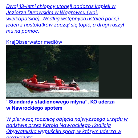
Dwaj 13-letni chłopcy utonęli podczas kąpieli w
Jeziorze Durowskim w Wągrowcu (woj.
wielkopolskie). Według wstępnych ustaleń policji
jeden z nastolatków zaczął się topić, a drugi ruszył
mu na pomoc.
Kraj
Obserwator mediów
"Standardy stadionowego młyna". KO uderza
w Nawrockiego spotem
W pierwszą rocznicę objęcia najwyższego urzędu w
państwie przez Karola Nawrockiego Koalicja
Obywatelska wypuściła sport, w którym uderza w
prezydenta.