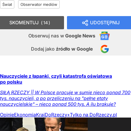
Świat
Obserwator mediów
SKOMENTUJ
UDOSTĘPNIJ
14
Obserwuj nas
w
Google News
Dodaj jako
źródło w Google
Nauczyciele z łapanki, czyli katastrofa oświatowa
po polsku
SIŁĄ RZECZY || W Polsce pracuje w sumie nieco ponad 700
tys. nauczycieli, a po przeliczeniu na "pełne etaty
nauczycielskie" – nieco ponad 500 tys. A ilu brakuje?
Opinie
Ekonomia
Kraj
DoRzeczy+
Tylko na DoRzeczy.pl