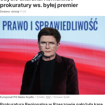
prokuratury ws. byłej premier
Dodano:
dzisiaj
11:25
Europoseł PiS Beata Szydło
/ Źródło:
PAP
/
Tomasz Gzell
Prokuratura Regionalna w Rzeszowie nałożyła karę