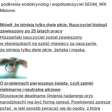
podkreśla endokrynolog i współzałożyciel SEGM, Will
Malone.
Mówił, że istnieją tylko dwie płcie. Nauczyciel biologii
zawieszony po 25 latach pracy
Hiszpański nauczyciel został zawieszony
w obowiązkach na sześć miesięcy za nauczanie,
że istnieją tylko dwie płcie, żeńska i męska.
O problemach pierwszego świata, czyli zaimki
niebinarne i neutralne płciowo
Stosowanie deadname (imienia nadanego przy
narodzinach) ma być formą opresji. Powinieneś zawsze
pytać, w jaki sposób zwracać się do osoby, z którą