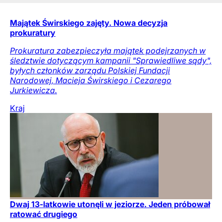
Majątek Świrskiego zajęty. Nowa decyzja
prokuratury
Prokuratura zabezpieczyła majątek podejrzanych w
śledztwie dotyczącym kampanii "Sprawiedliwe sądy",
byłych członków zarządu Polskiej Fundacji
Narodowej, Macieja Świrskiego i Cezarego
Jurkiewicza.
Kraj
Dwaj 13-latkowie utonęli w jeziorze. Jeden próbował
ratować drugiego