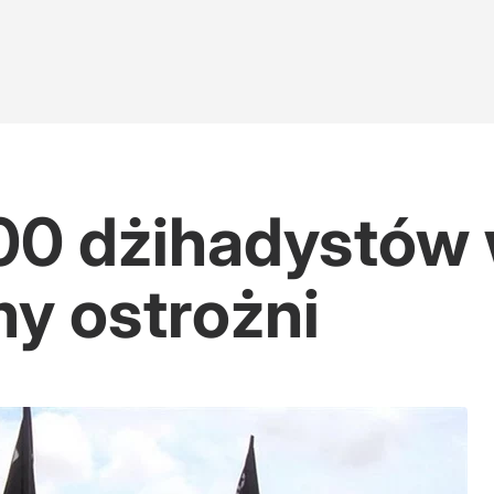
00 dżihadystów w
y ostrożni