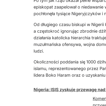
Po tym jak rząd okazał pełne wsparc
episkopat zaapelował o niedawanie w
pochłonęła tysiące Nigeryjczyków i n
Od długiego czasu biskupi w Nigeri
a częstokroć ignorując zbrodnie dżi
działania katolicka hierarchia trakt
muzułmańska ofensywa, wojna domowa 
ludzi.
Okoliczności poddania się 1000 dż
islamu, reprezentowanego przez Pań
lidera Boko Haram oraz o uzyskaniu 
Nigeria: ISIS zyskuje przewagę na
Koment
przyw