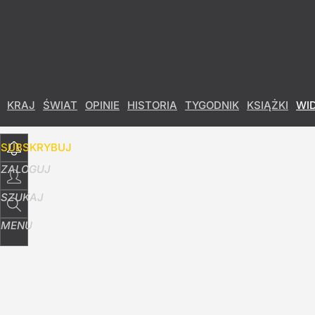
Udostępnij
1
Skomentuj
KRAJ
ŚWIAT
OPINIE
HISTORIA
TYGODNIK
KSIĄŻKI
WI
SUBSKRYBUJ
ZALOGUJ
SZUKAJ
MENU