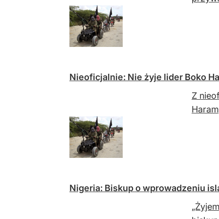
Nieoficjalnie: Nie żyje lider Boko H
Z nieo
Haram,
Nigeria: Biskup o wprowadzeniu isl
„Żyjem