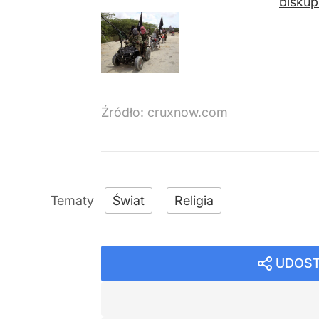
biskup
Źródło:
cruxnow.com
Świat
Religia
UDOST