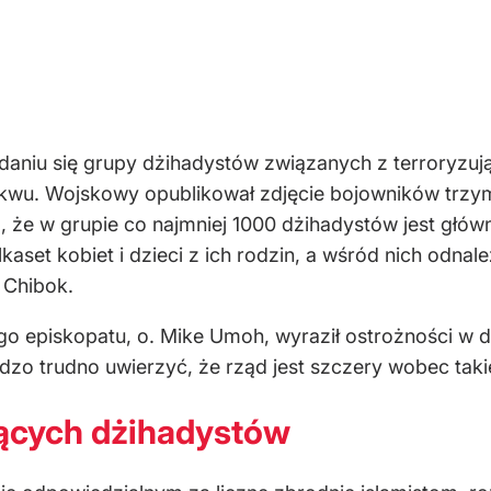
ddaniu się grupy dżihadystów związanych z terroryz
u. Wojskowy opublikował zdjęcie bojowników trzym
, że w grupie co najmniej 1000 dżihadystów jest głó
lkaset kobiet i dzieci z ich rodzin, a wśród nich odn
 Chibok.
go episkopatu, o. Mike Umoh, wyraził ostrożności w d
dzo trudno uwierzyć, że rząd jest szczery wobec tak
jących dżihadystów