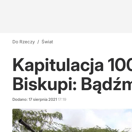
Do Rzeczy
/
Świat
Kapitulacja 10
Biskupi: Bądźm
Dodano:
17
sierpnia
2021
17:19