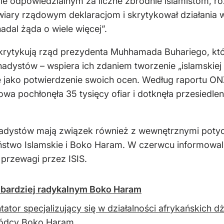
ie odpowiedzialnym za liczne zbrodnie islamistom, ro
iary rządowym deklaracjom i skrytykował działania w
adal żąda o wiele więcej”.
i krytykują rząd prezydenta Muhhamada Buhariego, kt
hadystów – wspiera ich zdaniem tworzenie „islamskie
uje jako potwierdzenie swoich ocen. Według raportu O
pochłonęła 35 tysięcy ofiar i dotknęła przesiedlenia
ihadystów mają związek również z wewnętrznymi pot
stwo Islamskie i Boko Haram. W czerwcu informowali
przewagi przez ISIS.
d bardziej radykalnym Boko Haram
ator specjalizujący się w działalności afrykańskich d
ódcy Boko Haram.