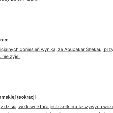
aram
ficjalnych doniesień wynika, że Abubakar Shekau, prz
 nie żyje.
amskiej teokracji
y dzisiaj we krwi, która jest skutkiem fałszywych wczo