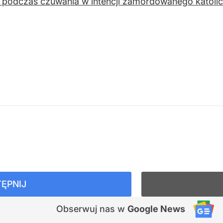
 podczas czuwania w intencji zamordowanego katolic
ĘPNIJ
Obserwuj nas
w
Google News