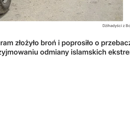
Dżihadyści z B
m złożyło broń i poprosiło o przebacz
rzyjmowaniu odmiany islamskich ekstr