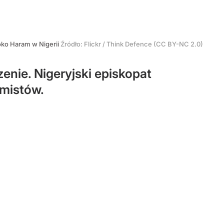
oko Haram w Nigerii
Źródło:
Flickr
/
Think Defence (CC BY-NC 2.0)
enie. Nigeryjski episkopat
emistów.