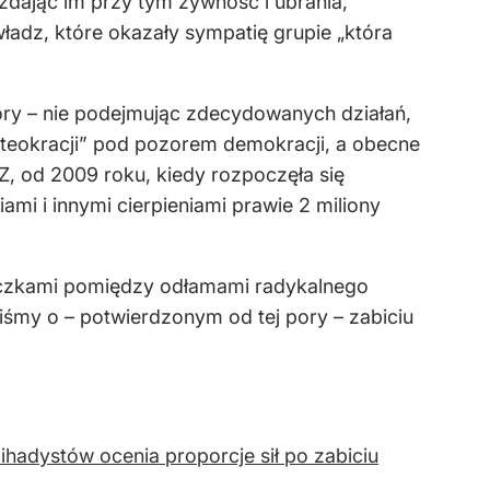
zdając im przy tym żywność i ubrania,
ładz, które okazały sympatię grupie „która
óry – nie podejmując zdecydowanych działań,
j teokracji” pod pozorem demokracji, a obecne
NZ, od 2009 roku, kiedy rozpoczęła się
mi i innymi cierpieniami prawie 2 miliony
yczkami pomiędzy odłamami radykalnego
śmy o – potwierdzonym od tej pory – zabiciu
żihadystów ocenia proporcje sił po zabiciu