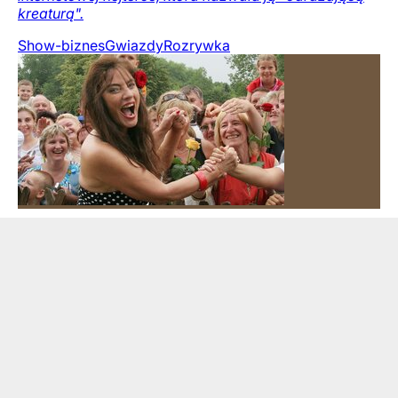
kreaturą".
Show-biznes
Gwiazdy
Rozrywka