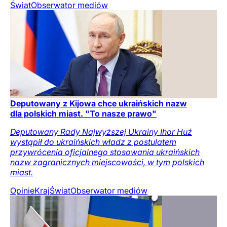
Świat
Obserwator mediów
Deputowany z Kijowa chce ukraińskich nazw
dla polskich miast. "To nasze prawo"
Deputowany Rady Najwyższej Ukrainy Ihor Huź
wystąpił do ukraińskich władz z postulatem
przywrócenia oficjalnego stosowania ukraińskich
nazw zagranicznych miejscowości, w tym polskich
miast.
Opinie
Kraj
Świat
Obserwator mediów