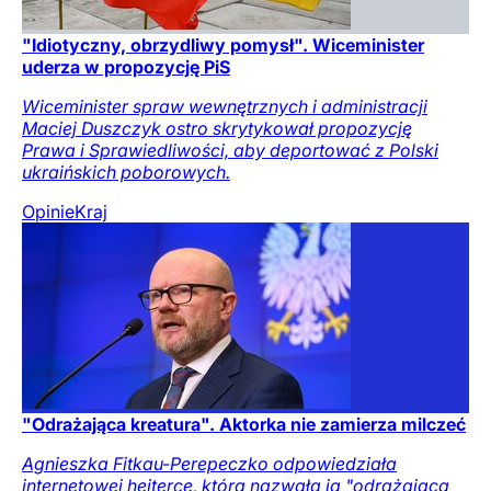
"Idiotyczny, obrzydliwy pomysł". Wiceminister
uderza w propozycję PiS
Wiceminister spraw wewnętrznych i administracji
Maciej Duszczyk ostro skrytykował propozycję
Prawa i Sprawiedliwości, aby deportować z Polski
ukraińskich poborowych.
Opinie
Kraj
"Odrażająca kreatura". Aktorka nie zamierza milczeć
Agnieszka Fitkau-Perepeczko odpowiedziała
internetowej hejterce, która nazwała ją "odrażającą