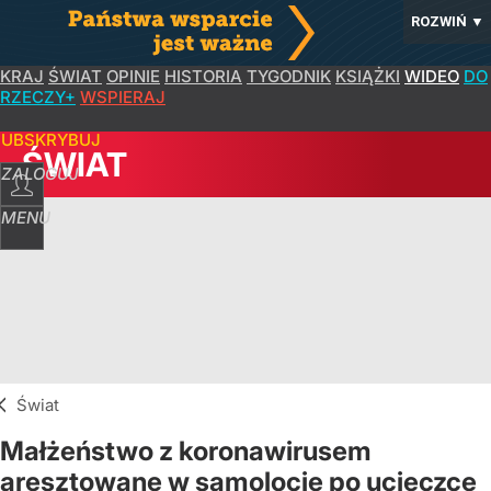
ROZWIŃ
▼
KRAJ
ŚWIAT
OPINIE
HISTORIA
TYGODNIK
KSIĄŻKI
WIDEO
DO
RZECZY+
WSPIERAJ
SUBSKRYBUJ
ŚWIAT
ZALOGUJ
MENU
Świat
Małżeństwo z koronawirusem
aresztowane w samolocie po ucieczce