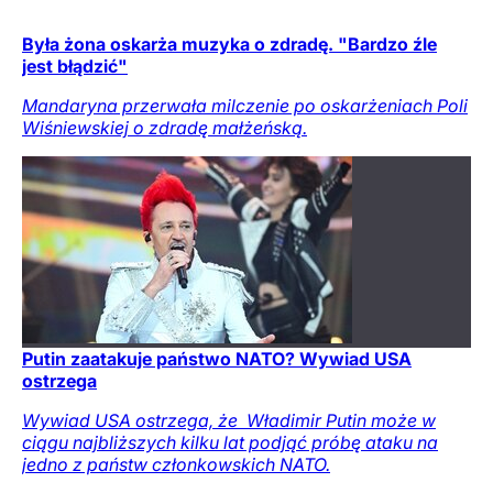
Była żona oskarża muzyka o zdradę. "Bardzo źle
jest błądzić"
Mandaryna przerwała milczenie po oskarżeniach Poli
Wiśniewskiej o zdradę małżeńską.
Putin zaatakuje państwo NATO? Wywiad USA
ostrzega
Wywiad USA ostrzega, że ​ Władimir Putin może w
ciągu najbliższych kilku lat podjąć próbę ataku na
jedno z państw członkowskich NATO.