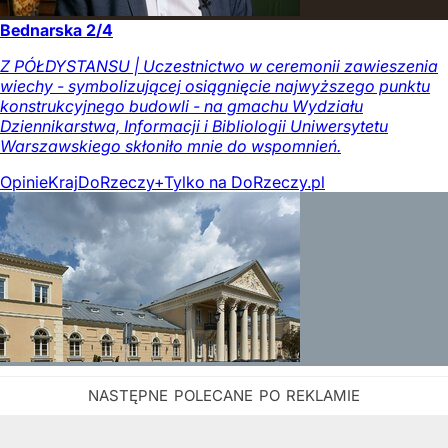
Bednarska 2/4
Z PÓŁDYSTANSU | Uczestnictwo w ceremonii zawieszenia
wiechy - symbolizującej osiągnięcie najwyższego punktu
konstrukcyjnego budowli - na gmachu Wydziału
Dziennikarstwa, Informacji i Bibliologii Uniwersytetu
Warszawskiego skłoniło mnie do wspomnień.
Opinie
Kraj
DoRzeczy+
Tylko na DoRzeczy.pl