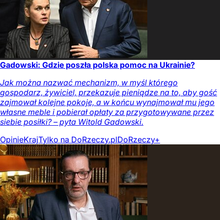
Gadowski: Gdzie poszła polska pomoc na Ukrainie?
Jak można nazwać mechanizm, w myśl którego
gospodarz, żywiciel, przekazuje pieniądze na to, aby gość
zajmował kolejne pokoje, a w końcu wynajmował mu jego
własne meble i pobierał opłaty za przygotowywane przez
siebie posiłki? – pyta Witold Gadowski.
Opinie
Kraj
Tylko na DoRzeczy.pl
DoRzeczy+