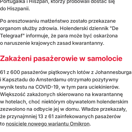
Portugalka i Hiszpan, którzy próbowali dostać się
do Hiszpanii.
Po aresztowaniu małżeństwo zostało przekazane
organom służby zdrowia. Holenderski dziennik "De
Telegraaf" informuje, że para może być oskarżona
o naruszenie krajowych zasad kwarantanny.
Zakażeni pasażerowie w samolocie
61 z 600 pasażerów piątkowych lotów z Johannesburga
i Kapsztadu do Amsterdamu otrzymało pozytywny
wynik testu na COVID-19, w tym para uciekinierów.
Większość zakażonych skierowano na kwarantannę
w hotelach, choć niektórym obywatelom holenderskim
zezwolono na odbycie jej w domu. Władze przekazały,
że przynajmniej 13 z 61 zainfekowanych pasażerów
to
nosiciele nowego wariantu Omikron
.