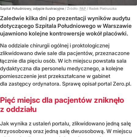
Szpital Południowy, zdjęcie ilustracyjne
/ Źródło:
PAP
/
Radek Pietruszka
Zaledwie kilka dni po prezentacji wyników audytu
dotyczącego Szpitala Południowego w Warszawie
ujawniono kolejne kontrowersje wokół placówki.
Na oddziale chirurgii ogólnej i proktologicznej
zlikwidowano dwie sale dla pacjentów, przeznaczone
łącznie dla pięciu osób. W ich miejscu powstała sala
dydaktyczna dla personelu medycznego, a kolejne
pomieszczenie jest przekształcane w gabinet
dla zastępcy ordynatora. Sprawę opisał portal Zero.pl.
Pięć miejsc dla pacjentów zniknęło
z oddziału
Jak wynika z ustaleń portalu, zlikwidowano jedną salę
trzyosobową oraz jedną salę dwuosobową. W miejscu