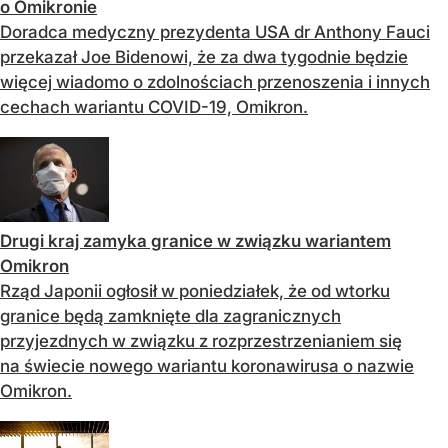
o Omikronie
Doradca medyczny prezydenta USA dr Anthony Fauci
przekazał Joe Bidenowi, że za dwa tygodnie będzie
więcej wiadomo o zdolnościach przenoszenia i innych
cechach wariantu COVID-19, Omikron.
Drugi kraj zamyka granice w związku wariantem
Omikron
Rząd Japonii ogłosił w poniedziałek, że od wtorku
granice będą zamknięte dla zagranicznych
przyjezdnych w związku z rozprzestrzenianiem się
na świecie nowego wariantu koronawirusa o nazwie
Omikron.