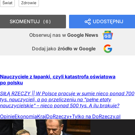
Świat
Zdrowie
SKOMENTUJ
UDOSTĘPNIJ
6
Obserwuj nas
w
Google News
Dodaj jako
źródło w Google
Nauczyciele z łapanki, czyli katastrofa oświatowa
po polsku
SIŁĄ RZECZY || W Polsce pracuje w sumie nieco ponad 700
tys. nauczycieli, a po przeliczeniu na "pełne etaty
nauczycielskie" – nieco ponad 500 tys. A ilu brakuje?
Opinie
Ekonomia
Kraj
DoRzeczy+
Tylko na DoRzeczy.pl