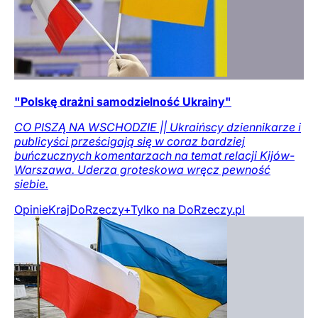
"Polskę drażni samodzielność Ukrainy"
CO PISZĄ NA WSCHODZIE || Ukraińscy dziennikarze i
publicyści prześcigają się w coraz bardziej
buńczucznych komentarzach na temat relacji Kijów-
Warszawa. Uderza groteskowa wręcz pewność
siebie.
Opinie
Kraj
DoRzeczy+
Tylko na DoRzeczy.pl