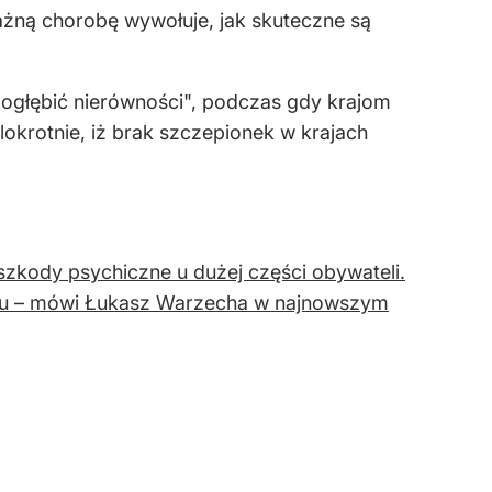
ażną chorobę wywołuje, jak skuteczne są
ogłębić nierówności", podczas gdy krajom
okrotnie, iż brak szczepionek w krajach
zkody psychiczne u dużej części obywateli.
ku – mówi Łukasz Warzecha w najnowszym