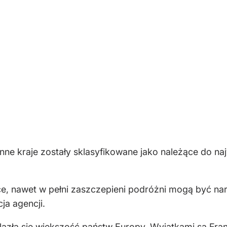
inne kraje zostały sklasyfikowane jako należące do n
e, nawet w pełni zaszczepieni podróżni mogą być nara
cja agencji.
lazła się większość państw Europy. Wyjątkami są Franc