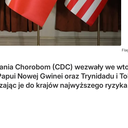
Fla
iegania Chorobom (CDC) wezwały we wt
 Papui Nowej Gwinei oraz Trynidadu i 
ając je do krajów najwyższego ryzyka. 