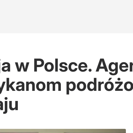
a w Polsce. Age
ykanom podróż
aju