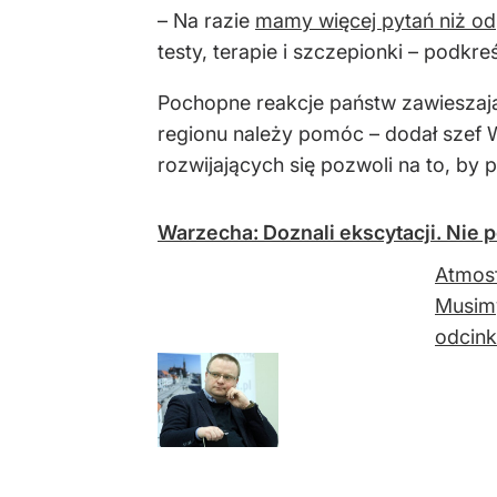
– Na razie
mamy więcej pytań niż o
testy, terapie i szczepionki – podkreś
Pochopne reakcje państw zawieszaj
regionu należy pomóc – dodał szef W
rozwijających się pozwoli na to, by 
Warzecha: Doznali ekscytacji. Nie 
Atmosf
Musimy
odcink