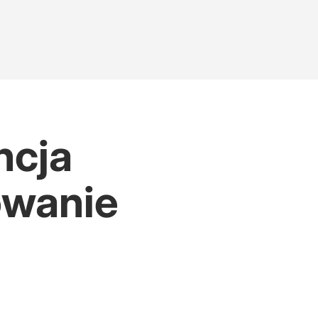
ncja
owanie