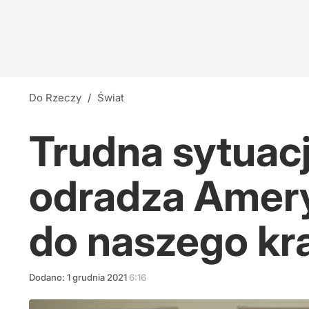
Do Rzeczy
/
Świat
Trudna sytuacj
odradza Amer
do naszego kr
Dodano:
1
grudnia
2021
6:16