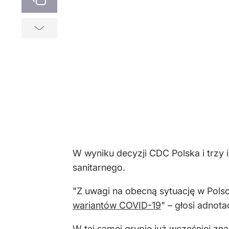
W wyniku decyzji CDC Polska i trzy 
sanitarnego.
"Z uwagi na obecną sytuację w Polsc
wariantów COVID-19
" – głosi adnota
W tej samej grupie już wcześniej zna