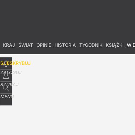
Udostępnij
6
Skomentuj
KRAJ
ŚWIAT
OPINIE
HISTORIA
TYGODNIK
KSIĄŻKI
WI
SUBSKRYBUJ
ZALOGUJ
SZUKAJ
MENU