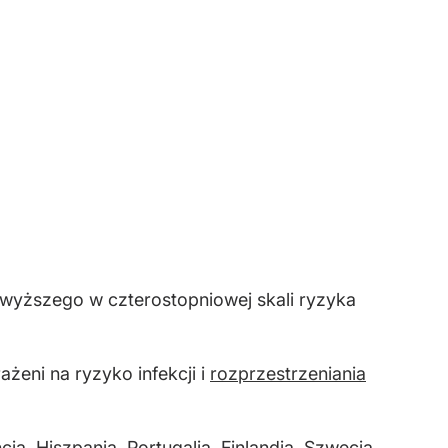
ajwyższego w czterostopniowej skali ryzyka
żeni na ryzyko infekcji i
rozprzestrzeniania
ja, Hiszpania, Portugalia, Finlandia, Szwecja