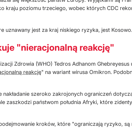
jako kraju poziomu trzeciego, wobec których CDC rek
 uznawany jest za kraj niskiego ryzyka, jest Kosowo
je "nieracjonalną reakcję"
nizacji Zdrowia (WHO) Tedros Adhanom Ghebreyesus 
acjonalną reakcję
" na wariant wirusa Omikron. Podobn
e nakładanie szeroko zakrojonych ograniczeń dotycz
 ale zaszkodzi państwom południa Afryki, które ziden
dejmowanie kroków, które "ograniczają ryzyko, są ra