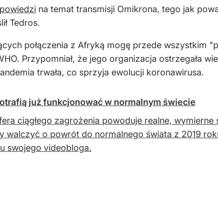
dpowiedzi
na temat transmisji Omikrona, tego jak pow
lił Tedros.
ących połączenia z Afryką mogę przede wszystkim "p
HO. Przypomniał, że jego organizacja ostrzegała wiel
pandemia trwała, co sprzyja ewolucji koronawirusa.
potrafią już funkcjonować w normalnym świecie
era ciągłego zagrożenia powoduje realne, wymierne s
 walczyć o powrót do normalnego świata z 2019 ro
u swojego videobloga.