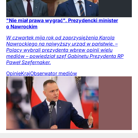
"Nie miał prawa wygrać". Prezydencki minister
o Nawrockim
W czwartek mija rok od zaprzysiężenia Karola
Nawrockiego na najwyższy urząd w państwie. –
Polacy wybrali prezydenta wbrew opinii wielu
mediów – powiedział szef Gabinetu Prezydenta RP
Paweł Szefernaker.
Opinie
Kraj
Obserwator mediów