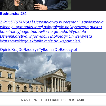
Bednarska 2/4
Z PÓŁDYSTANSU | Uczestnictwo w ceremonii zawieszenia
wiechy - symbolizującej osiągnięcie najwyższego punktu
konstrukcyjnego budowli - na gmachu Wydziału
Dziennikarstwa, Informacji i Bibliologii Uniwersytetu
Warszawskiego skłoniło mnie do wspomnień.
Opinie
Kraj
DoRzeczy+
Tylko na DoRzeczy.pl