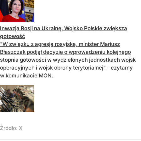
Inwazja Rosji na Ukrainę. Wojsko Polskie zwiększa
gotowość
"W związku z agresją rosyjską, minister Mariusz
Błaszczak podjął decyzję o wprowadzeniu kolejnego
stopnia gotowości w wydzielonych jednostkach wojsk
operacyjnych i wojsk obrony terytorialnej" - czytamy
w komunikacie MON.
Źródło:
X