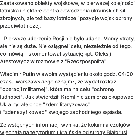
Zaatakowano obiekty wojskowe, w pierwszej kolejności
lotniska i niektóre centra dowodzenia ukraińskich sił
zbrojnych, ale też bazy lotnicze i pozycje wojsk obrony
przeciwlotniczej.
–
Pierwsze uderzenie Rosji nie było udane
. Mamy straty,
ale nie są duże. Nie osiągnęli celu, niezależnie od tego,
co mówią – skomentował sytuację kpt. Ołeksij
Arestowycz w rozmowie z "Rzeczpospolitą".
Władimir Putin w swoim wystąpieniu około godz. 04:00
czasu warszawskiego oznajmił, że wydał rozkaz
"operacji militarnej", która ma na celu "ochronę
ludności". Jak stwierdził, Kreml nie zamierza okupować
Ukrainy, ale chce "zdemilitaryzować"
i "zdenazyfikować" swojego zachodniego sąsiada.
Ze wstępnych informacji wynika, że
kolumna czołgów
wjechała na terytorium ukraińskie od strony Białorusi
.