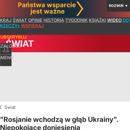
ROZWIŃ
▼
KRAJ
ŚWIAT
OPINIE
HISTORIA
TYGODNIK
KSIĄŻKI
WIDEO
DO
RZECZY+
WSPIERAJ
SUBSKRYBUJ
ŚWIAT
ZALOGUJ
MENU
Świat
"Rosjanie wchodzą w głąb Ukrainy".
Niepokojące doniesienia