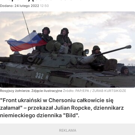
Dodano:
24
lutego
2022
12:50
Rosyjscy żołnierze. Zdjęcie ilustracyjne
Źródło:
PAP/EPA
/
ZURAB KURTSIKIDZE
"Front ukraiński w Chersoniu całkowicie się
załamał" – przekazał Julian Ropcke, dziennikarz
niemieckiego dziennika "Bild".