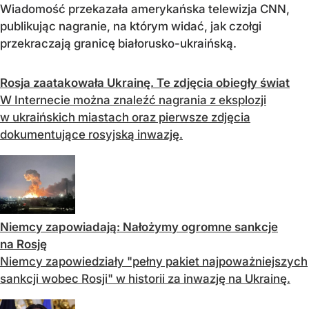
Wiadomość przekazała amerykańska telewizja CNN,
publikując nagranie, na którym widać, jak czołgi
przekraczają granicę białorusko-ukraińską.
Rosja zaatakowała Ukrainę. Te zdjęcia obiegły świat
W Internecie można znaleźć nagrania z eksplozji
w ukraińskich miastach oraz pierwsze zdjęcia
dokumentujące rosyjską inwazję.
Niemcy zapowiadają: Nałożymy ogromne sankcje
na Rosję
Niemcy zapowiedziały "pełny pakiet najpoważniejszych
sankcji wobec Rosji" w historii za inwazję na Ukrainę.