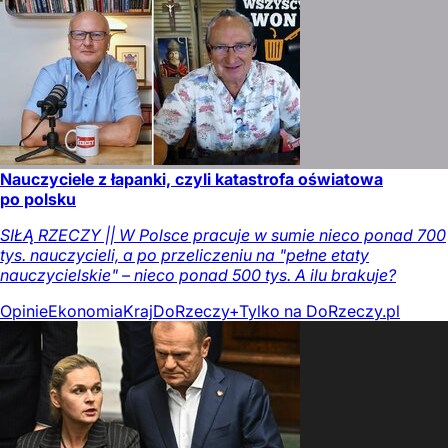
Nauczyciele z łapanki, czyli katastrofa oświatowa
po polsku
SIŁĄ RZECZY || W Polsce pracuje w sumie nieco ponad 700
tys. nauczycieli, a po przeliczeniu na "pełne etaty
nauczycielskie" – nieco ponad 500 tys. A ilu brakuje?
Opinie
Ekonomia
Kraj
DoRzeczy+
Tylko na DoRzeczy.pl