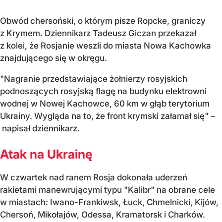
Obwód chersoński, o którym pisze Ropcke, graniczy
z Krymem. Dziennikarz Tadeusz Giczan przekazał
z kolei, że Rosjanie weszli do miasta Nowa Kachowka
znajdującego się w okręgu.
"Nagranie przedstawiające żołnierzy rosyjskich
podnoszących rosyjską flagę na budynku elektrowni
wodnej w Nowej Kachowce, 60 km w głąb terytorium
Ukrainy. Wygląda na to, że front krymski załamał się" –
napisał dziennikarz.
Atak na Ukrainę
W czwartek nad ranem Rosja dokonała uderzeń
rakietami manewrującymi typu "Kalibr" na obrane cele
w miastach: Iwano-Frankiwsk, Łuck, Chmelnicki, Kijów,
Chersoń, Mikołajów, Odessa, Kramatorsk i Charków.