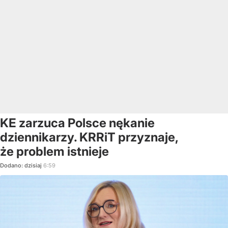
KE zarzuca Polsce nękanie
dziennikarzy. KRRiT przyznaje,
że problem istnieje
Dodano:
dzisiaj
6:59