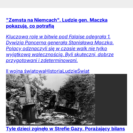
"Zemsta na Niemcach". Ludzie gen. Maczka
pokazują, co potrafią
Kluczową rolę w bitwie pod Falaise odegrała 1.
Dywizja Pancerna generała Stanisława Maczka.
Polacy odznaczyli się w czasie walk nie tylko
wyjątkową walecznością. Byli skuteczni, dobrze
przygotowani i zdeterminowani.
II wojna światowa
Historia
Ludzie
Świat
Tyle dzieci zginęło w Strefie Gazy. Porażający bilans