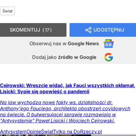
Świat
SKOMENTUJ
UDOSTĘPNIJ
17
Obserwuj nas
w
Google News
Dodaj jako
źródło w Google
Cejrowski: Wreszcie widać, jak Fauci wszystkich okłamał.
Lisicki: Sypie się opowieść o pandemii
Na jaw wychodzą nowe fakty ws. działalności dr.
Anthony'ego Fauciego, architekta obostrzeń covidowych
na świecie. O bulwersującej sprawie rozmawiają w
"Antysystemie" Paweł Lisicki i Wojciech Cejrowski.
Antysystem
Opinie
Świat
Tylko na DoRzeczy.pl