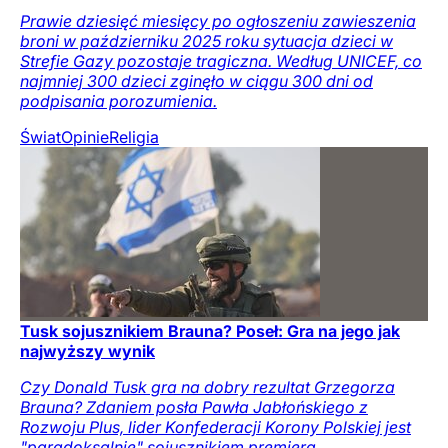
Prawie dziesięć miesięcy po ogłoszeniu zawieszenia
broni w październiku 2025 roku sytuacja dzieci w
Strefie Gazy pozostaje tragiczna. Według UNICEF, co
najmniej 300 dzieci zginęło w ciągu 300 dni od
podpisania porozumienia.
Świat
Opinie
Religia
Tusk sojusznikiem Brauna? Poseł: Gra na jego jak
najwyższy wynik
Czy Donald Tusk gra na dobry rezultat Grzegorza
Brauna? Zdaniem posła Pawła Jabłońskiego z
Rozwoju Plus, lider Konfederacji Korony Polskiej jest
"paradoksalnie" sojusznikiem premiera