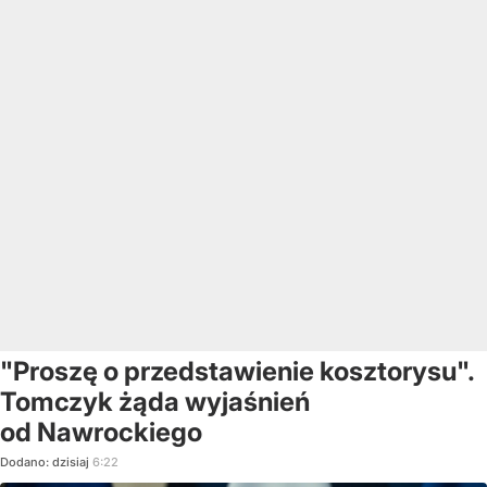
"Proszę o przedstawienie kosztorysu".
Tomczyk żąda wyjaśnień
od Nawrockiego
Dodano:
dzisiaj
6:22