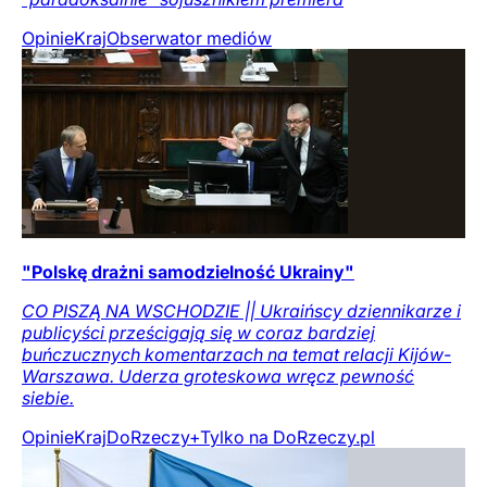
Opinie
Kraj
Obserwator mediów
"Polskę drażni samodzielność Ukrainy"
CO PISZĄ NA WSCHODZIE || Ukraińscy dziennikarze i
publicyści prześcigają się w coraz bardziej
buńczucznych komentarzach na temat relacji Kijów-
Warszawa. Uderza groteskowa wręcz pewność
siebie.
Opinie
Kraj
DoRzeczy+
Tylko na DoRzeczy.pl