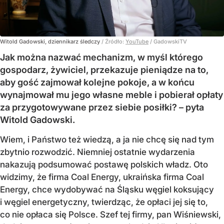
Witold Gadowski, dziennikarz śledczy
/ Źródło:
YouTube
/
GadowskiTV
Jak można nazwać mechanizm, w myśl którego
gospodarz, żywiciel, przekazuje pieniądze na to,
aby gość zajmował kolejne pokoje, a w końcu
wynajmował mu jego własne meble i pobierał opłaty
za przygotowywane przez siebie posiłki? – pyta
Witold Gadowski.
Wiem, i Państwo też wiedzą, a ja nie chcę się nad tym
zbytnio rozwodzić. Niemniej ostatnie wydarzenia
nakazują podsumować postawę polskich władz. Oto
widzimy, że firma Coal Energy, ukraińska firma Coal
Energy, chce wydobywać na Śląsku węgiel koksujący
i węgiel energetyczny, twierdząc, że opłaci jej się to,
co nie opłaca się Polsce. Szef tej firmy, pan Wiśniewski,