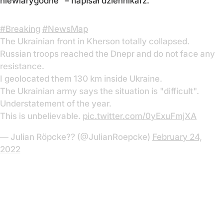
niewiarygodne" – napisał dziennikarz.
#Breaking
#NewsMap
The Ukrainian front in Kherson totally collapsed.
Russian troops reached the Dnepr and do not face any
resistance.
I geolocated them 130 km inside Ukraine.
The Ukrainian army says the situation is "difficult".
Understatement of the year.
This is unbelievable.
pic.twitter.com/0yExuFmjXA
— Julian Röpcke?? (@JulianRoepcke)
February 24,
2022