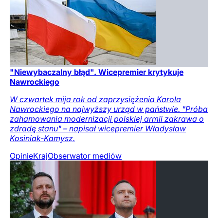
"Niewybaczalny błąd". Wicepremier krytykuje
Nawrockiego
W czwartek mija rok od zaprzysiężenia Karola
Nawrockiego na najwyższy urząd w państwie. "Próba
zahamowania modernizacji polskiej armii zakrawa o
zdradę stanu" – napisał wicepremier Władysław
Kosiniak-Kamysz.
Opinie
Kraj
Obserwator mediów