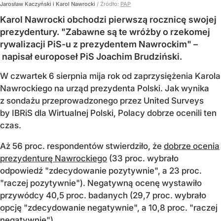
Jarosław Kaczyński i Karol Nawrocki
/ Źródło:
PAP
Karol Nawrocki obchodzi pierwszą rocznicę swojej
prezydentury. "Zabawne są te wróżby o rzekomej
rywalizacji PiS-u z prezydentem Nawrockim" –
napisał europoseł PiS Joachim Brudziński.
W czwartek 6 sierpnia mija rok od zaprzysiężenia Karola
Nawrockiego na urząd prezydenta Polski. Jak wynika
z sondażu przeprowadzonego przez United Surveys
by IBRiS dla Wirtualnej Polski, Polacy dobrze ocenili ten
czas.
Aż 56 proc. respondentów stwierdziło, że
dobrze ocenia
prezydenturę Nawrockiego
(33 proc. wybrało
odpowiedź "zdecydowanie pozytywnie", a 23 proc.
"raczej pozytywnie"). Negatywną ocenę wystawiło
przywódcy 40,5 proc. badanych (29,7 proc. wybrało
opcję "zdecydowanie negatywnie", a 10,8 proc. "raczej
negatywnie").