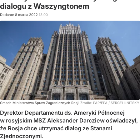
dialogu z Waszyngtonem
Dodano:
8
marca
2022
13:00
Gmach Ministerstwa Spraw Zagranicznych Rosji
Źródło:
PAP/EPA
/
SERGEI ILNITSKY
Dyrektor Departamentu ds. Ameryki Północnej
w rosyjskim MSZ Aleksander Darcziew oświadczył,
że Rosja chce utrzymać dialog ze Stanami
Zjednoczonymi.