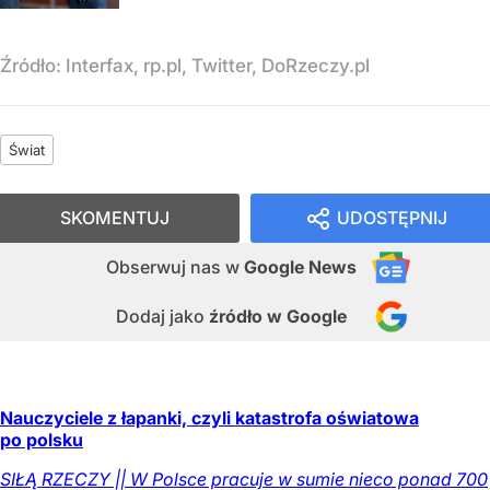
Źródło:
Interfax, rp.pl, Twitter, DoRzeczy.pl
Świat
SKOMENTUJ
UDOSTĘPNIJ
Obserwuj nas
w
Google News
Dodaj jako
źródło w Google
Nauczyciele z łapanki, czyli katastrofa oświatowa
po polsku
SIŁĄ RZECZY || W Polsce pracuje w sumie nieco ponad 700