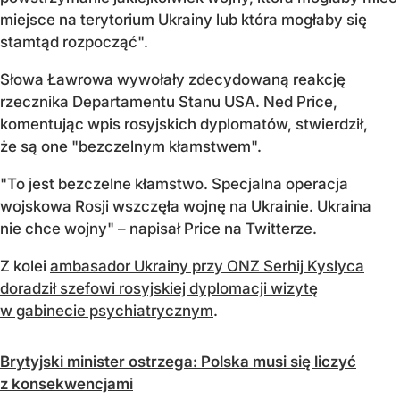
miejsce na terytorium Ukrainy lub która mogłaby się
stamtąd rozpocząć".
Słowa Ławrowa wywołały zdecydowaną reakcję
rzecznika Departamentu Stanu USA. Ned Price,
komentując wpis rosyjskich dyplomatów, stwierdził,
że są one "bezczelnym kłamstwem".
"To jest bezczelne kłamstwo. Specjalna operacja
wojskowa Rosji wszczęła wojnę na Ukrainie. Ukraina
nie chce wojny" – napisał Price na Twitterze.
Z kolei
ambasador Ukrainy przy ONZ Serhij Kyslyca
doradził szefowi rosyjskiej dyplomacji wizytę
w gabinecie psychiatrycznym
.
Brytyjski minister ostrzega: Polska musi się liczyć
z konsekwencjami