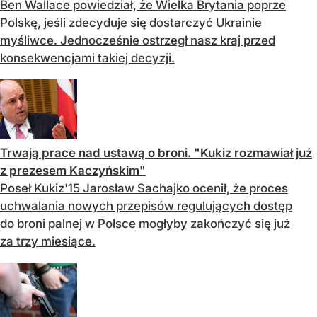
Ben Wallace powiedział, że Wielka Brytania poprze
Polskę, jeśli zdecyduje się dostarczyć Ukrainie
myśliwce. Jednocześnie ostrzegł nasz kraj przed
konsekwencjami takiej decyzji.
Trwają prace nad ustawą o broni. "Kukiz rozmawiał już
z prezesem Kaczyńskim"
Poseł Kukiz'15 Jarosław Sachajko ocenił, że proces
uchwalania nowych przepisów regulujących dostęp
do broni palnej w Polsce mogłyby zakończyć się już
za trzy miesiące.