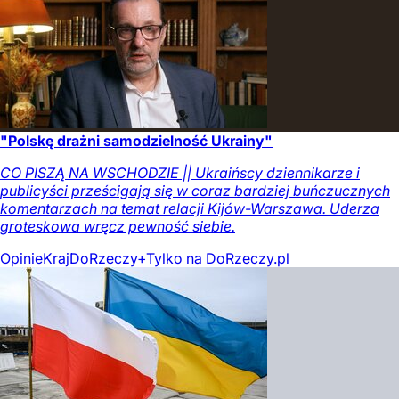
"Polskę drażni samodzielność Ukrainy"
CO PISZĄ NA WSCHODZIE || Ukraińscy dziennikarze i
publicyści prześcigają się w coraz bardziej buńczucznych
komentarzach na temat relacji Kijów-Warszawa. Uderza
groteskowa wręcz pewność siebie.
Opinie
Kraj
DoRzeczy+
Tylko na DoRzeczy.pl