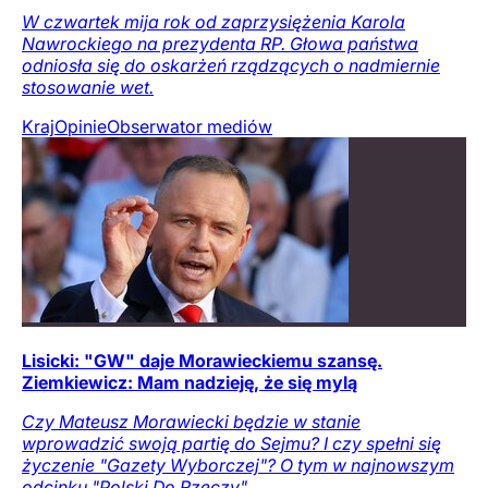
W czwartek mija rok od zaprzysiężenia Karola
Nawrockiego na prezydenta RP. Głowa państwa
odniosła się do oskarżeń rządzących o nadmiernie
stosowanie wet.
Kraj
Opinie
Obserwator mediów
Lisicki: "GW" daje Morawieckiemu szansę.
Ziemkiewicz: Mam nadzieję, że się mylą
Czy Mateusz Morawiecki będzie w stanie
wprowadzić swoją partię do Sejmu? I czy spełni się
życzenie "Gazety Wyborczej"? O tym w najnowszym
odcinku "Polski Do Rzeczy".