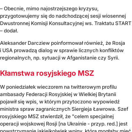
– Obecnie, mimo najostrzejszego kryzysu,
przygotowujemy się do nadchodzącej sesji wiosennej
Dwustronnej Komisji Konsultacyjnej ws. Traktatu START
– dodał.
Aleksander Darcziew poinformował również, że Rosja
i USA prowadzą dialog w sprawie licznych konfliktów
regionalnych, np. sytuacji w Afganistanie czy Syrii.
Kłamstwa rosyjskiego MSZ
W poniedziałek wieczorem na twitterowym profilu
ambasady Federacji Rosyjskiej w Wielkiej Brytanii
pojawił się wpis, w którym przytoczono wypowiedź
ministra spraw zagranicznych Siergieja Ławrowa. Szef
rosyjskiego MSZ stwierdził, że "celem specjalnej
operacji wojskowej Rosji [na Ukrainie - przyp. red.] jest
powstrzymanie jakiejkolwiek wojny, która mogłaby mieć