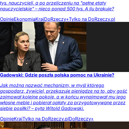
tys. nauczycieli, a po przeliczeniu na "pełne etaty
nauczycielskie" – nieco ponad 500 tys. A ilu brakuje?
Opinie
Ekonomia
Kraj
DoRzeczy+
Tylko na DoRzeczy.pl
Gadowski: Gdzie poszła polska pomoc na Ukrainie?
Jak można nazwać mechanizm, w myśl którego
gospodarz, żywiciel, przekazuje pieniądze na to, aby gość
zajmował kolejne pokoje, a w końcu wynajmował mu jego
własne meble i pobierał opłaty za przygotowywane przez
siebie posiłki? – pyta Witold Gadowski.
Opinie
Kraj
Tylko na DoRzeczy.pl
DoRzeczy+