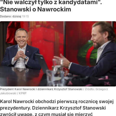
"Nie walczył tylko z kandydatami".
Stanowski o Nawrockim
Dodano:
dzisiaj
19:15
Prezydent Karol Nawrocki i dziennikarz Krzysztof Stanowski
/ Źródło:
Grzegorz
Jakubowski / KPRP
Karol Nawrocki obchodzi pierwszą rocznicę swojej
prezydentury. Dziennikarz Krzysztof Stanowski
zwrócił uwagę, z czym musiał się mierzyć