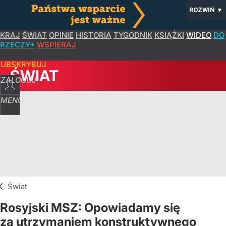
ROZWIŃ
▼
KRAJ
ŚWIAT
OPINIE
HISTORIA
TYGODNIK
KSIĄŻKI
WIDEO
DO
RZECZY+
WSPIERAJ
SUBSKRYBUJ
ŚWIAT
ZALOGUJ
MENU
Świat
Rosyjski MSZ: Opowiadamy się
za utrzymaniem konstruktywnego