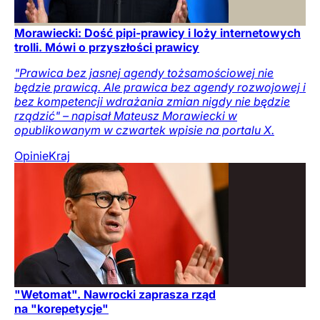
Morawiecki: Dość pipi-prawicy i loży internetowych
trolli. Mówi o przyszłości prawicy
"Prawica bez jasnej agendy tożsamościowej nie
będzie prawicą. Ale prawica bez agendy rozwojowej i
bez kompetencji wdrażania zmian nigdy nie będzie
rządzić" – napisał Mateusz Morawiecki w
opublikowanym w czwartek wpisie na portalu X.
Opinie
Kraj
"Wetomat". Nawrocki zaprasza rząd
na "korepetycje"