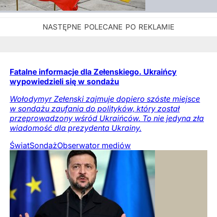
Fatalne informacje dla Zełenskiego. Ukraińcy
wypowiedzieli się w sondażu
Wołodymyr Zełenski zajmuje dopiero szóste miejsce
w sondażu zaufania do polityków, który został
przeprowadzony wśród Ukraińców. To nie jedyna zła
wiadomość dla prezydenta Ukrainy.
Świat
Sondaż
Obserwator mediów