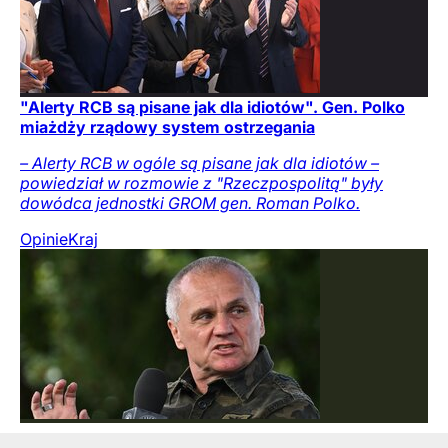
"Alerty RCB są pisane jak dla idiotów". Gen. Polko
miażdży rządowy system ostrzegania
– Alerty RCB w ogóle są pisane jak dla idiotów –
powiedział w rozmowie z "Rzeczpospolitą" były
dowódca jednostki GROM gen. Roman Polko.
Opinie
Kraj