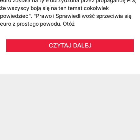
euro została na tyle obrzydzona przez propagandę PiS,
że wszyscy boją się na ten temat cokolwiek
powiedzieć". "Prawo i Sprawiedliwość sprzeciwia się
euro z prostego powodu. Otóż
CZYTAJ DALEJ