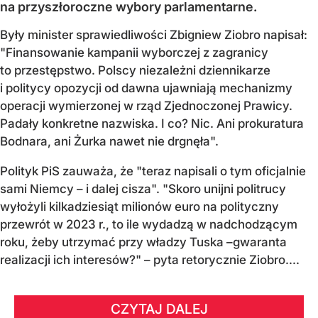
na przyszłoroczne wybory parlamentarne.
Były minister sprawiedliwości Zbigniew Ziobro napisał:
"Finansowanie kampanii wyborczej z zagranicy
to przestępstwo. Polscy niezależni dziennikarze
i politycy opozycji od dawna ujawniają mechanizmy
operacji wymierzonej w rząd Zjednoczonej Prawicy.
Padały konkretne nazwiska. I co? Nic. Ani prokuratura
Bodnara, ani Żurka nawet nie drgnęła".
Polityk PiS zauważa, że "teraz napisali o tym oficjalnie
sami Niemcy – i dalej cisza". "Skoro unijni politrucy
wyłożyli kilkadziesiąt milionów euro na polityczny
przewrót w 2023 r., to ile wydadzą w nadchodzącym
roku, żeby utrzymać przy władzy Tuska –gwaranta
realizacji ich interesów?" – pyta retorycznie Ziobro....
CZYTAJ DALEJ