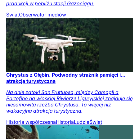
produkcji w pobliżu stacji Gazociągu.
Świat
Obserwator mediów
Chrystus z Głębin. Podwodny strażnik pamięci i...
atrakcja turystyczna
Na dnie zatoki San Fruttuoso, między Camogli a
Portofino na włoskiej Riwierze Liguryjskiej znajduje się
niesamowita rzeźba Chrystusa. To więcej niż
wakacyjna atrakcja turystyczna.
Historia współczesna
Historia
Ludzie
Świat