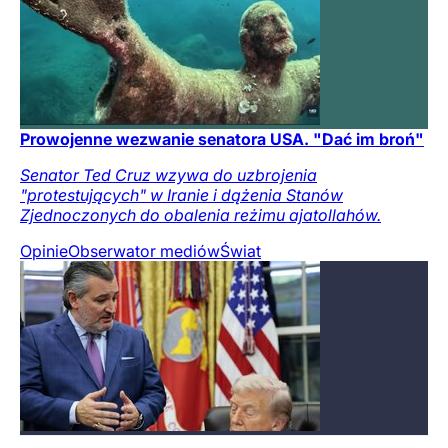
Prowojenne wezwanie senatora USA. "Dać im broń"
Senator Ted Cruz wzywa do uzbrojenia
"protestujących" w Iranie i dążenia Stanów
Zjednoczonych do obalenia reżimu ajatollahów.
Opinie
Obserwator mediów
Świat