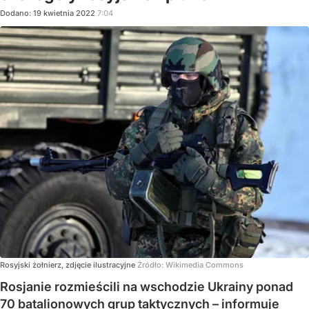
Dodano:
19
kwietnia
2022
7:04
Rosyjski żołnierz, zdjęcie ilustracyjne
Źródło:
Wikimedia Commons
Rosjanie rozmieścili na wschodzie Ukrainy ponad
70 batalionowych grup taktycznych – informuje