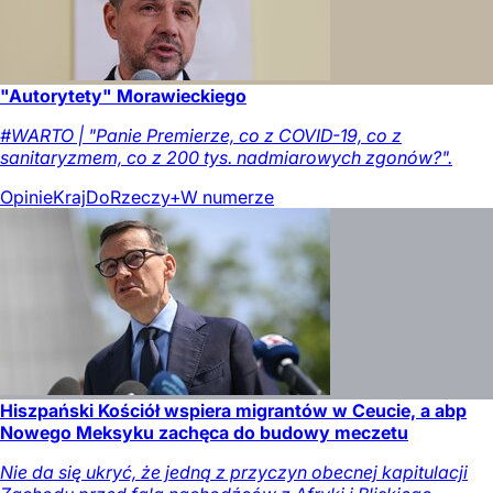
"Autorytety" Morawieckiego
#WARTO | "Panie Premierze, co z COVID-19, co z
sanitaryzmem, co z 200 tys. nadmiarowych zgonów?".
Opinie
Kraj
DoRzeczy+
W numerze
Hiszpański Kościół wspiera migrantów w Ceucie, a abp
Nowego Meksyku zachęca do budowy meczetu
Nie da się ukryć, że jedną z przyczyn obecnej kapitulacji