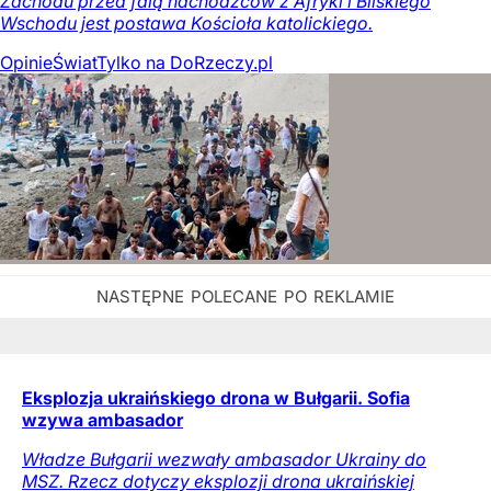
Zachodu przed falą nachodźców z Afryki i Bliskiego
Wschodu jest postawa Kościoła katolickiego.
Opinie
Świat
Tylko na DoRzeczy.pl
Eksplozja ukraińskiego drona w Bułgarii. Sofia
wzywa ambasador
Władze Bułgarii wezwały ambasador Ukrainy do
MSZ. Rzecz dotyczy eksplozji drona ukraińskiej