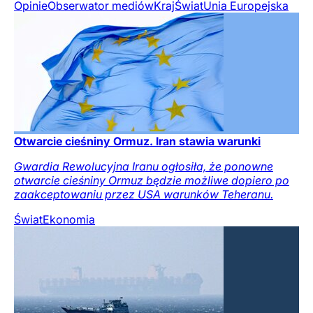
Opinie
Obserwator mediów
Kraj
Świat
Unia Europejska
Otwarcie cieśniny Ormuz. Iran stawia warunki
Gwardia Rewolucyjna Iranu ogłosiła, że ponowne
otwarcie cieśniny Ormuz będzie możliwe dopiero po
zaakceptowaniu przez USA warunków Teheranu.
Świat
Ekonomia