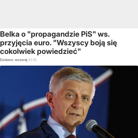
Belka o "propagandzie PiS" ws.
przyjęcia euro. "Wszyscy boją się
cokolwiek powiedzieć"
Dodano:
wczoraj
21:15