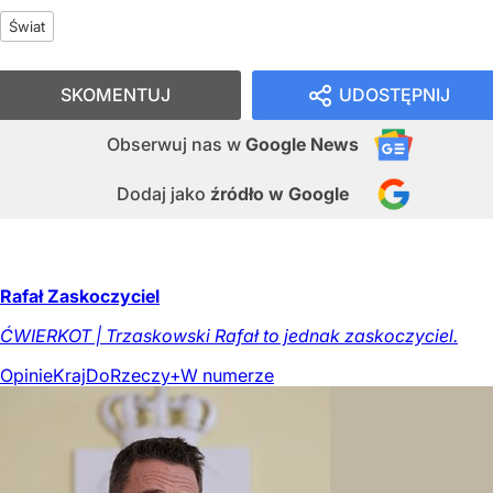
Świat
SKOMENTUJ
UDOSTĘPNIJ
Obserwuj nas
w
Google News
Dodaj jako
źródło w Google
Rafał Zaskoczyciel
ĆWIERKOT | Trzaskowski Rafał to jednak zaskoczyciel.
Opinie
Kraj
DoRzeczy+
W numerze