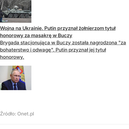
Wojna na Ukrainie. Putin przyznał żołnierzom tytuł
honorowy za masakrę w Buczy
Brygada stacjonująca w Buczy została nagrodzona "za
bohaterstwo i odwagę". Putin przyznał jej tytuł
honorowy.
Źródło:
Onet.pl