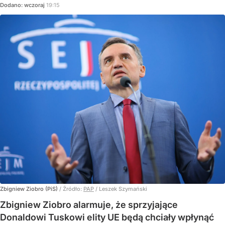
Dodano:
wczoraj
19:15
Zbigniew Ziobro (PiS)
/ Źródło:
PAP
/
Leszek Szymański
Zbigniew Ziobro alarmuje, że sprzyjające
Donaldowi Tuskowi elity UE będą chciały wpłynąć