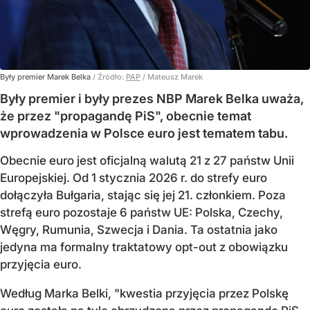
Były premier Marek Belka
/ Źródło:
PAP
/
Mateusz Marek
Były premier i były prezes NBP Marek Belka uważa,
że przez "propagandę PiS", obecnie temat
wprowadzenia w Polsce euro jest tematem tabu.
Obecnie euro jest oficjalną walutą 21 z 27 państw Unii
Europejskiej. Od 1 stycznia 2026 r. do strefy euro
dołączyła Bułgaria, stając się jej 21. członkiem.
Poza
strefą euro pozostaje 6 państw UE:
Polska, Czechy,
Węgry, Rumunia, Szwecja i Dania
. Ta ostatnia jako
jedyna ma formalny traktatowy opt-out z obowiązku
przyjęcia euro.
Według Marka Belki, "kwestia przyjęcia przez Polskę