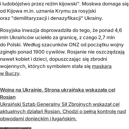
i ludobójstwo przez reżim kijowski". Moskwa domaga się
od Kijowa m.in. uznania Krymu za rosyjski
oraz "demilitaryzacji i denazyfikacji" Ukrainy.
Rosyjska inwazja doprowadziła do tego, że ponad 4,6
mln Ukraińców uciekło za granicę, z czego 2,7 mln
do Polski. Według szacunków ONZ od początku wojny
zginęło ponad 1900 cywilów. Rosjanie nie oszczędzają
nawet kobiet i dzieci, dopuszczając się zbrodni
wojennych, których symbolem stała się
maskara
w Buczy
.
Wojna na Ukrainie. Strona ukraińska wskazała cel
Rosjan
Ukraiński Sztab Generalny Sił Zbrojnych wskazał cel
aktualnych działań Rosjan. Chodzi o pełną kontrolę nad
obwodami donieckim i ługańskim.