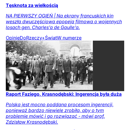
Tęsknota za wielkością
NA PIERWSZY OGIEŃ | Na ekrany francuskich kin
weszła dwuczęściowa epopeja filmowa o wojennych
losach gen. Charles’a de Gaulle’a.
Opinie
DoRzeczy+
Świat
W numerze
Raport Faziego. Krasnodębski: Ingerencja była duża
Polska jest mocno poddana procesom ingerencji,
ponieważ bardzo niewiele zrobiła, aby o tym
problemie mówić i go rozwiązać - mówi prof.
Zdzisław Krasnodębski.