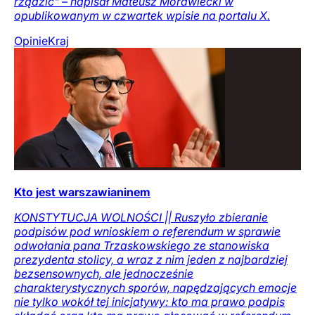
rządzić" – napisał Mateusz Morawiecki w
opublikowanym w czwartek wpisie na portalu X.
Opinie
Kraj
Kto jest warszawianinem
KONSTYTUCJA WOLNOŚCI || Ruszyło zbieranie
podpisów pod wnioskiem o referendum w sprawie
odwołania pana Trzaskowskiego ze stanowiska
prezydenta stolicy, a wraz z nim jeden z najbardziej
bezsensownych, ale jednocześnie
charakterystycznych sporów, napędzających emocje
nie tylko wokół tej inicjatywy: kto ma prawo podpis