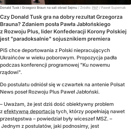
Donald Tusk i Grzegorz Braun na sali obrad Sejmu
/ Źródło:
PAP
/
Paweł Supernak
Czy Donald Tusk gra na dobry rezultat Grzegorza
Brauna? Zdaniem posła Pawła Jabłońskiego
z Rozwoju Plus, lider Konfederacji Korony Polskiej
jest "paradoksalnie" sojusznikiem premiera
PiS chce deportowania z Polski niepracujących
Ukraińców w wieku poborowym. Propozycja padła
podczas konferencji programowej "Ku nowemu
rządowi".
Do postulatu odniósł się w czwartek na antenie Polsat
News poseł Rozwoju Plus Paweł Jabłoński.
– Uważam, że jest dziś dość obiektywny problem
z
efektywną deportacją
tych, którzy popełniają nawet
przestępstwa – powiedział były wiceszef MSZ. –
Jednym z postulatów, jaki podnosimy, jest