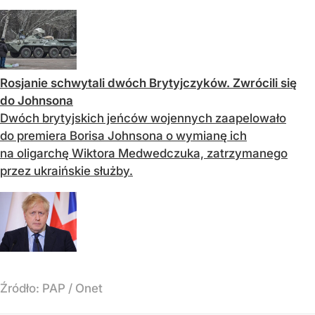
Rosjanie schwytali dwóch Brytyjczyków. Zwrócili się
do Johnsona
Dwóch brytyjskich jeńców wojennych zaapelowało
do premiera Borisa Johnsona o wymianę ich
na oligarchę Wiktora Medwedczuka, zatrzymanego
przez ukraińskie służby.
Źródło:
PAP
/
Onet