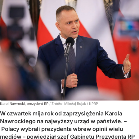
Karol Nawrocki, prezydent RP
/ Źródło:
Mikołaj Bujak / KPRP
W czwartek mija rok od zaprzysiężenia Karola
Nawrockiego na najwyższy urząd w państwie. –
Polacy wybrali prezydenta wbrew opinii wielu
mediów – powiedział szef Gabinetu Prezydenta RP