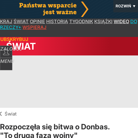
ROZWIŃ
▼
KRAJ
ŚWIAT
OPINIE
HISTORIA
TYGODNIK
KSIĄŻKI
WIDEO
DO
RZECZY+
WSPIERAJ
SUBSKRYBUJ
ŚWIAT
ZALOGUJ
MENU
Świat
Rozpoczęła się bitwa o Donbas.
"To druga faza wojny"