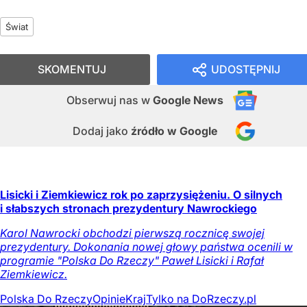
Świat
SKOMENTUJ
UDOSTĘPNIJ
Obserwuj nas
w
Google News
Dodaj jako
źródło w Google
Lisicki i Ziemkiewicz rok po zaprzysiężeniu. O silnych
i słabszych stronach prezydentury Nawrockiego
Karol Nawrocki obchodzi pierwszą rocznicę swojej
prezydentury. Dokonania nowej głowy państwa ocenili w
programie "Polska Do Rzeczy" Paweł Lisicki i Rafał
Ziemkiewicz.
Polska Do Rzeczy
Opinie
Kraj
Tylko na DoRzeczy.pl