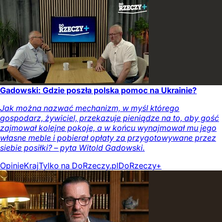
Gadowski: Gdzie poszła polska pomoc na Ukrainie?
Jak można nazwać mechanizm, w myśl którego
gospodarz, żywiciel, przekazuje pieniądze na to, aby gość
zajmował kolejne pokoje, a w końcu wynajmował mu jego
własne meble i pobierał opłaty za przygotowywane przez
siebie posiłki? – pyta Witold Gadowski.
Opinie
Kraj
Tylko na DoRzeczy.pl
DoRzeczy+