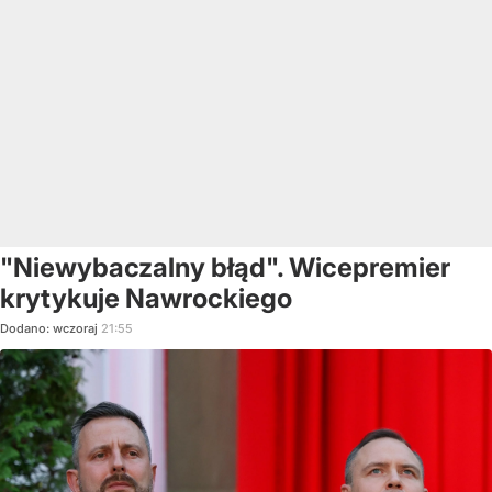
"Niewybaczalny błąd". Wicepremier
krytykuje Nawrockiego
Dodano:
wczoraj
21:55