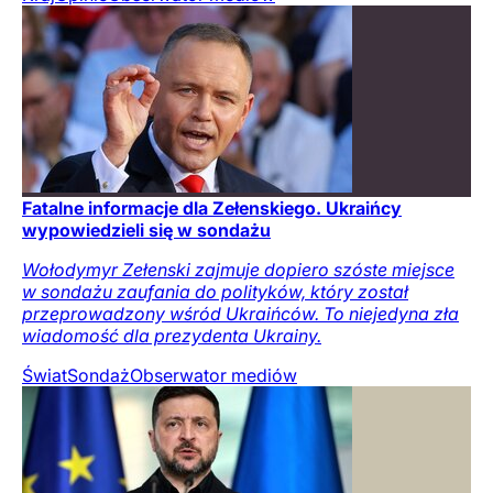
Fatalne informacje dla Zełenskiego. Ukraińcy
wypowiedzieli się w sondażu
Wołodymyr Zełenski zajmuje dopiero szóste miejsce
w sondażu zaufania do polityków, który został
przeprowadzony wśród Ukraińców. To niejedyna zła
wiadomość dla prezydenta Ukrainy.
Świat
Sondaż
Obserwator mediów