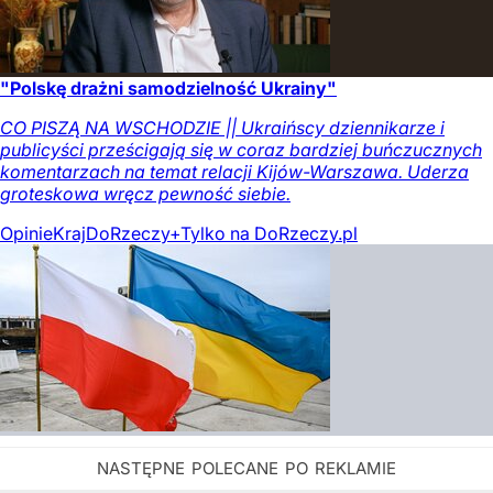
"Polskę drażni samodzielność Ukrainy"
CO PISZĄ NA WSCHODZIE || Ukraińscy dziennikarze i
publicyści prześcigają się w coraz bardziej buńczucznych
komentarzach na temat relacji Kijów-Warszawa. Uderza
groteskowa wręcz pewność siebie.
Opinie
Kraj
DoRzeczy+
Tylko na DoRzeczy.pl