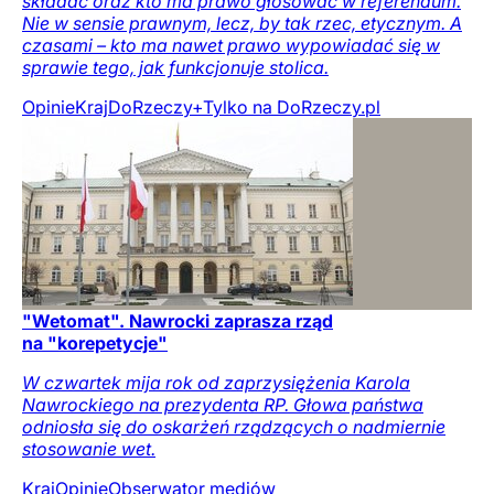
składać oraz kto ma prawo głosować w referendum.
Nie w sensie prawnym, lecz, by tak rzec, etycznym. A
czasami – kto ma nawet prawo wypowiadać się w
sprawie tego, jak funkcjonuje stolica.
Opinie
Kraj
DoRzeczy+
Tylko na DoRzeczy.pl
"Wetomat". Nawrocki zaprasza rząd
na "korepetycje"
W czwartek mija rok od zaprzysiężenia Karola
Nawrockiego na prezydenta RP. Głowa państwa
odniosła się do oskarżeń rządzących o nadmiernie
stosowanie wet.
Kraj
Opinie
Obserwator mediów