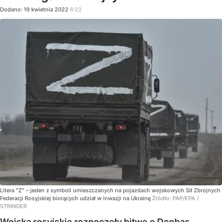
Dodano:
19
kwietnia
2022
6:22
Litera "Z" – jeden z symboli umieszczanych na pojazdach wojskowych Sił Zbrojnych
Federacji Rosyjskiej biorących udział w inwazji na Ukrainę
Źródło:
PAP/EPA
/
STRINGER
Wojska rosyjskie rozpoczęły bitwę o Donbas,