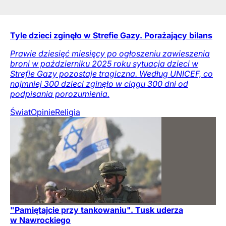
Tyle dzieci zginęło w Strefie Gazy. Porażający bilans
Prawie dziesięć miesięcy po ogłoszeniu zawieszenia
broni w październiku 2025 roku sytuacja dzieci w
Strefie Gazy pozostaje tragiczna. Według UNICEF, co
najmniej 300 dzieci zginęło w ciągu 300 dni od
podpisania porozumienia.
Świat
Opinie
Religia
"Pamiętajcie przy tankowaniu". Tusk uderza
w Nawrockiego