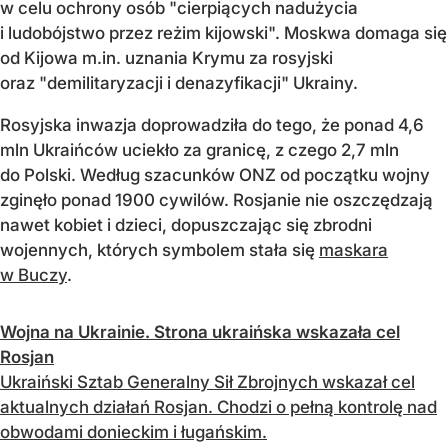
w celu ochrony osób "cierpiących nadużycia
i ludobójstwo przez reżim kijowski". Moskwa domaga się
od Kijowa m.in. uznania Krymu za rosyjski
oraz "demilitaryzacji i denazyfikacji" Ukrainy.
Rosyjska inwazja doprowadziła do tego, że ponad 4,6
mln Ukraińców uciekło za granicę, z czego 2,7 mln
do Polski. Według szacunków ONZ od początku wojny
zginęło ponad 1900 cywilów. Rosjanie nie oszczędzają
nawet kobiet i dzieci, dopuszczając się zbrodni
wojennych, których symbolem stała się
maskara
w Buczy
.
Wojna na Ukrainie. Strona ukraińska wskazała cel
Rosjan
Ukraiński Sztab Generalny Sił Zbrojnych wskazał cel
aktualnych działań Rosjan. Chodzi o pełną kontrolę nad
obwodami donieckim i ługańskim.