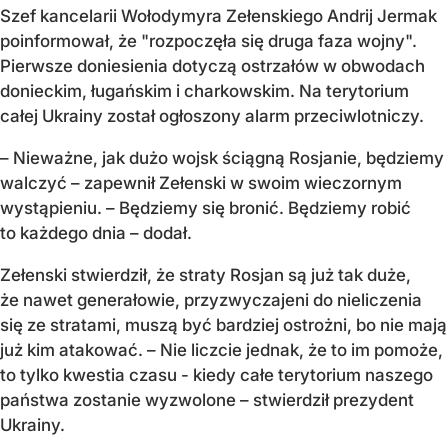
Szef kancelarii Wołodymyra Zełenskiego Andrij Jermak
poinformował, że "rozpoczęła się druga faza wojny".
Pierwsze doniesienia dotyczą ostrzałów w obwodach
donieckim, ługańskim i charkowskim. Na terytorium
całej Ukrainy został ogłoszony alarm przeciwlotniczy.
– Nieważne, jak dużo wojsk ściągną Rosjanie, będziemy
walczyć – zapewnił Zełenski w swoim wieczornym
wystąpieniu. – Będziemy się bronić. Będziemy robić
to każdego dnia – dodał.
Zełenski stwierdził, że straty Rosjan są już tak duże,
że nawet generałowie, przyzwyczajeni do nieliczenia
się ze stratami, muszą być bardziej ostrożni, bo nie mają
już kim atakować. – Nie liczcie jednak, że to im pomoże,
to tylko kwestia czasu - kiedy całe terytorium naszego
państwa zostanie wyzwolone – stwierdził prezydent
Ukrainy.