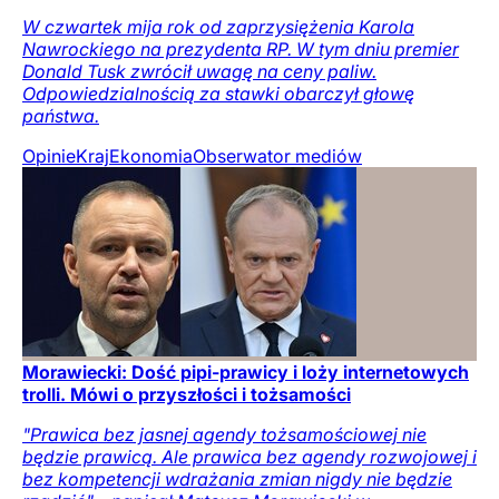
W czwartek mija rok od zaprzysiężenia Karola
Nawrockiego na prezydenta RP. W tym dniu premier
Donald Tusk zwrócił uwagę na ceny paliw.
Odpowiedzialnością za stawki obarczył głowę
państwa.
Opinie
Kraj
Ekonomia
Obserwator mediów
Morawiecki: Dość pipi-prawicy i loży internetowych
trolli. Mówi o przyszłości i tożsamości
"Prawica bez jasnej agendy tożsamościowej nie
będzie prawicą. Ale prawica bez agendy rozwojowej i
bez kompetencji wdrażania zmian nigdy nie będzie