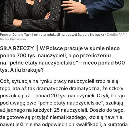
Premier Donald Tusk i minister edukacji narodowej Barbara Nowacka
/ Źródło:
PAP
/
Radek Pietruszka
SIŁĄ RZECZY || W Polsce pracuje w sumie nieco
ponad 700 tys. nauczycieli, a po przeliczeniu
na "pełne etaty nauczycielskie" – nieco ponad 500
tys. A ilu brakuje?
Cóż, sytuacja na rynku pracy nauczycieli zrobiła się
tego lata aż tak dramatycznie dramatyczna, że szkoły
poszukują aż… ponad 20 tys. nauczycieli. Czyli, biorąc
pod uwagę owe "pełne etaty nauczycielskie", szukają
aż jednego na każdych 25 nauczycieli. Doszło do tego,
że gotowe są przyjąć niemal każdego, kto się nawinie,
nawet jeśli nie ma odpowiednich kwalifikacji, a kuratoria