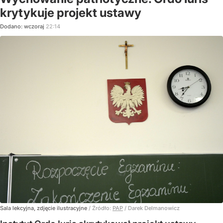
krytykuje projekt ustawy
Dodano:
wczoraj
22:14
Sala lekcyjna, zdjęcie ilustracyjne
/ Źródło:
PAP
/
Darek Delmanowicz