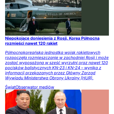
Niepokojące doniesienia z Rosji. Korea Północna
rozmieści nawet 120 rakiet
Północnokoreańska jednostka wojsk rakietowych
rozpoczęła rozmieszczanie w zachodniej Rosji i może
zostać wyposażona w sześć wyrzutni oraz nawet 120
pocisków balistycznych KN-23 i KN-24 – wynika z
informacji przekazanych przez Główny Zarząd
Wywiadu Ministerstwa Obrony Ukrainy (HUR).
Świat
Obserwator mediów