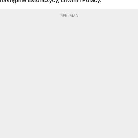
następnie Estończycy, Litwini i Polacy.