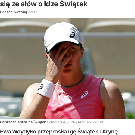
się ze słów o Idze Świątek
Dodano:
wczoraj
22:32
Polska tenisistka Iga Świątek
/ Źródło:
PAP/EPA
/
IAN LANGSDON
Ewa Woydyłło przeprosiła Igę Świątek i Arynę