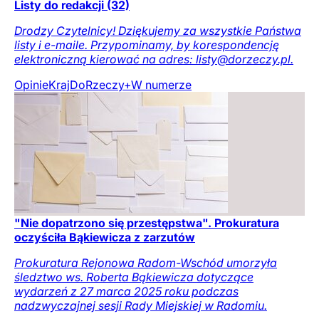
Listy do redakcji (32)
Drodzy Czytelnicy! Dziękujemy za wszystkie Państwa
listy i e-maile. Przypominamy, by korespondencję
elektroniczną kierować na adres: listy@dorzeczy.pl.
Opinie
Kraj
DoRzeczy+
W numerze
"Nie dopatrzono się przestępstwa". Prokuratura
oczyściła Bąkiewicza z zarzutów
Prokuratura Rejonowa Radom-Wschód umorzyła
śledztwo ws. Roberta Bąkiewicza dotyczące
wydarzeń z 27 marca 2025 roku podczas
nadzwyczajnej sesji Rady Miejskiej w Radomiu.