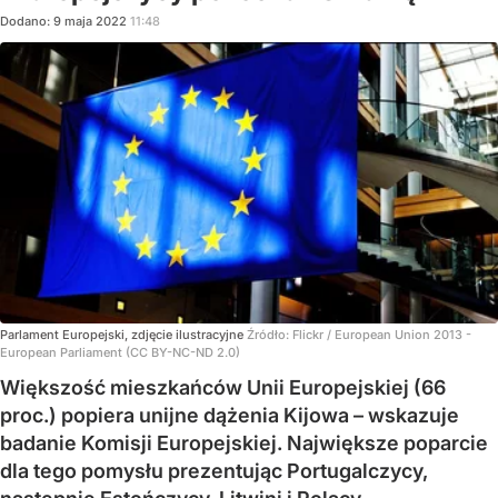
Dodano:
9
maja
2022
11:48
Parlament Europejski, zdjęcie ilustracyjne
Źródło:
Flickr
/
European Union 2013 -
European Parliament (CC BY-NC-ND 2.0)
Większość mieszkańców Unii Europejskiej (66
proc.) popiera unijne dążenia Kijowa – wskazuje
badanie Komisji Europejskiej. Największe poparcie
dla tego pomysłu prezentując Portugalczycy,