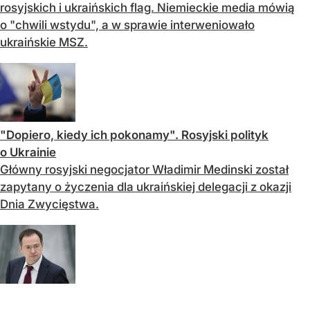
rosyjskich i ukraińskich flag. Niemieckie media mówią
o "chwili wstydu", a w sprawie interweniowało
ukraińskie MSZ.
"Dopiero, kiedy ich pokonamy". Rosyjski polityk
o Ukrainie
Główny rosyjski negocjator Władimir Medinski został
zapytany o życzenia dla ukraińskiej delegacji z okazji
Dnia Zwycięstwa.