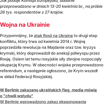
Jak podaje Komisja Europejska, badanie
przeprowadzono w dniach 13-20 kwietnia br., na próbie
26 tys. respondentów z 27 krajów.
Wojna na Ukrainie
Przypomnijmy, że
atak Rosji na Ukrainę
to drugi etap
konfliktu, który trwa od kwietnia 2014 r. Wojnę
poprzedziła rewolucja na Majdanie oraz tzw. kryzys
krymski, który doprowadził do aneksji półwyspu przez
Rosję. Osiem lat temu rosyjskie siły zbrojne rozpoczęły
okupację Krymu. W obecności wojska przeprowadzono
referendum, a następnie ogłoszono, że Krym wszedł
w skład Federacji Rosyjskiej.
W Berlinie zakazano ukraińskich flag, media mówią
o "chwili wstydu"
W Berlinie wprowadzono zakaz eksponowania