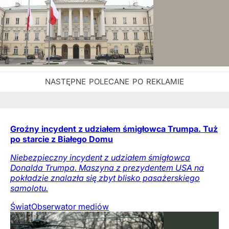
Groźny incydent z udziałem śmigłowca Trumpa. Tuż
po starcie z Białego Domu
Niebezpieczny incydent z udziałem śmigłowca
Donalda Trumpa. Maszyna z prezydentem USA na
pokładzie znalazła się zbyt blisko pasażerskiego
samolotu.
Świat
Obserwator mediów