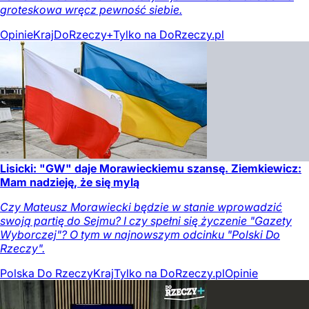
groteskowa wręcz pewność siebie.
Opinie
Kraj
DoRzeczy+
Tylko na DoRzeczy.pl
Lisicki: "GW" daje Morawieckiemu szansę. Ziemkiewicz:
Mam nadzieję, że się mylą
Czy Mateusz Morawiecki będzie w stanie wprowadzić
swoją partię do Sejmu? I czy spełni się życzenie "Gazety
Wyborczej"? O tym w najnowszym odcinku "Polski Do
Rzeczy".
Polska Do Rzeczy
Kraj
Tylko na DoRzeczy.pl
Opinie