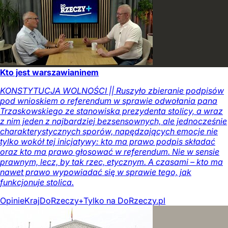
Kto jest warszawianinem
KONSTYTUCJA WOLNOŚCI || Ruszyło zbieranie podpisów
pod wnioskiem o referendum w sprawie odwołania pana
Trzaskowskiego ze stanowiska prezydenta stolicy, a wraz
z nim jeden z najbardziej bezsensownych, ale jednocześnie
charakterystycznych sporów, napędzających emocje nie
tylko wokół tej inicjatywy: kto ma prawo podpis składać
oraz kto ma prawo głosować w referendum. Nie w sensie
prawnym, lecz, by tak rzec, etycznym. A czasami – kto ma
nawet prawo wypowiadać się w sprawie tego, jak
funkcjonuje stolica.
Opinie
Kraj
DoRzeczy+
Tylko na DoRzeczy.pl