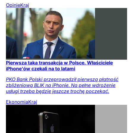
Opinie
Kraj
Pierwsza taka transakcja w Polsce. Właściciele
iPhone'ów czekali na to latami
PKO Bank Polski przeprowadził pierwszą płatność
zbliżeniową BLIK na iPhonie. Na pełne wdrożenie
usługi trzeba będzie jeszcze trochę poczekać.
Ekonomia
Kraj