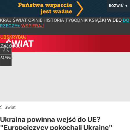
ROZWIŃ
▼
KRAJ
ŚWIAT
OPINIE
HISTORIA
TYGODNIK
KSIĄŻKI
WIDEO
DO
RZECZY+
WSPIERAJ
SUBSKRYBUJ
ŚWIAT
ZALOGUJ
MENU
Świat
Ukraina powinna wejść do UE?
"Europejczycy pokochali Ukrainę"