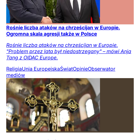
Rośnie liczba ataków na chrześcijan w Europie.
Ogromna skala agresji także w Polsce
Rośnie liczba ataków na chrześcijan w Europie.
"Problem przez lata był niedostrzegany" – mówi Anja
Tang z OIDAC Europe.
Religia
Unia Europejska
Świat
Opinie
Obserwator
mediów