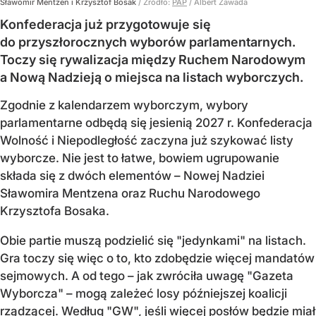
Sławomir Mentzen i Krzysztof Bosak
/ Źródło:
PAP
/
Albert Zawada
Konfederacja już przygotowuje się
do przyszłorocznych wyborów parlamentarnych.
Toczy się rywalizacja między Ruchem Narodowym
a Nową Nadzieją o miejsca na listach wyborczych.
Zgodnie z kalendarzem wyborczym, wybory
parlamentarne odbędą się jesienią 2027 r. Konfederacja
Wolność i Niepodległość zaczyna już szykować listy
wyborcze. Nie jest to łatwe, bowiem ugrupowanie
składa się z dwóch elementów – Nowej Nadziei
Sławomira Mentzena oraz Ruchu Narodowego
Krzysztofa Bosaka.
Obie partie muszą podzielić się "jedynkami" na listach.
Gra toczy się więc o to, kto zdobędzie więcej mandatów
sejmowych. A od tego – jak zwróciła uwagę "Gazeta
Wyborcza" – mogą zależeć losy późniejszej koalicji
rządzącej. Według "GW", jeśli więcej posłów będzie miał