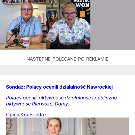
Sondaż: Polacy ocenili działalność Nawrockiej
Polacy ocenili aktywność działalność i publiczną
aktywność Pierwszej Damy.
Opinie
Kraj
Sondaż