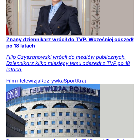
Znany dziennikarz wrócił do TVP. Wcześniej odszedł
po 18 latach
Filip Czyszanowski wrócił do mediów publicznych.
Dziennikarz kilka miesięcy temu odszedł z TVP po 18
latach.
Film i telewizja
Rozrywka
Sport
Kraj