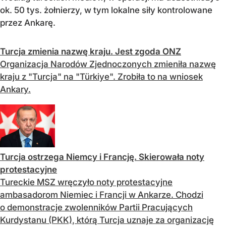
ok. 50 tys. żołnierzy, w tym lokalne siły kontrolowane
przez Ankarę.
Turcja zmienia nazwę kraju. Jest zgoda ONZ
Organizacja Narodów Zjednoczonych zmieniła nazwę
kraju z "Turcja" na "Türkiye". Zrobiła to na wniosek
Ankary.
Turcja ostrzega Niemcy i Francję. Skierowała noty
protestacyjne
Tureckie MSZ wręczyło noty protestacyjne
ambasadorom Niemiec i Francji w Ankarze. Chodzi
o demonstracje zwolenników Partii Pracujących
Kurdystanu (PKK), którą Turcja uznaje za organizację