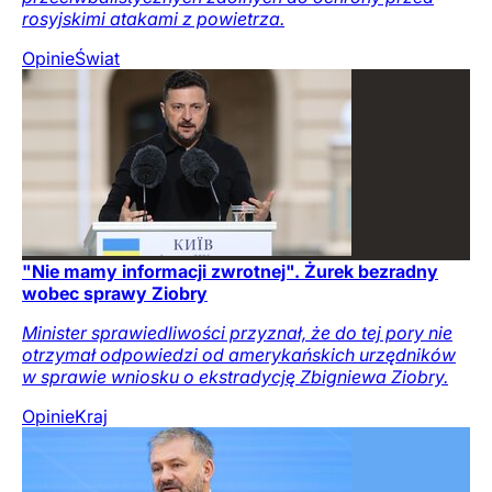
rosyjskimi atakami z powietrza.
Opinie
Świat
"Nie mamy informacji zwrotnej". Żurek bezradny
wobec sprawy Ziobry
Minister sprawiedliwości przyznał, że do tej pory nie
otrzymał odpowiedzi od amerykańskich urzędników
w sprawie wniosku o ekstradycję Zbigniewa Ziobry.
Opinie
Kraj