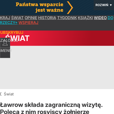
ROZWIŃ
▼
KRAJ
ŚWIAT
OPINIE
HISTORIA
TYGODNIK
KSIĄŻKI
WIDEO
DO
RZECZY+
WSPIERAJ
SUBSKRYBUJ
ŚWIAT
ZALOGUJ
MENU
Świat
Ławrow składa zagraniczną wizytę.
Polecą z nim rosyjscy żołnierze