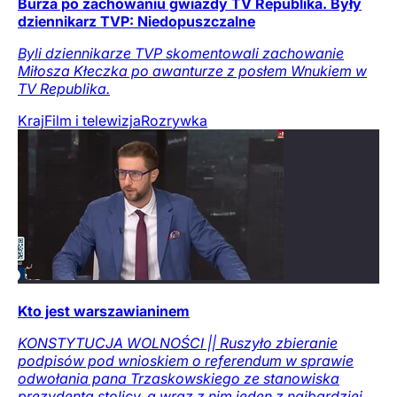
Burza po zachowaniu gwiazdy TV Republika. Były
dziennikarz TVP: Niedopuszczalne
Byli dziennikarze TVP skomentowali zachowanie
Miłosza Kłeczka po awanturze z posłem Wnukiem w
TV Republika.
Kraj
Film i telewizja
Rozrywka
Kto jest warszawianinem
KONSTYTUCJA WOLNOŚCI || Ruszyło zbieranie
podpisów pod wnioskiem o referendum w sprawie
odwołania pana Trzaskowskiego ze stanowiska
prezydenta stolicy, a wraz z nim jeden z najbardziej