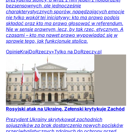
bezsensownych, ale jednocześnie
charakterystycznych sporów, napędzających emocje
nie tylko wokół tej inicjatywy: kto ma prawo podpis
składać oraz kto ma prawo głosować w referendum.
Nie w sensie prawnym, lecz, by tak rzec, etycznym. A
czasami – kto ma nawet prawo wypowiadać się w
sprawie tego, jak funkcjonuje stolica.
Opinie
Kraj
DoRzeczy+
Tylko na DoRzeczy.pl
Rosyjski atak na Ukrainę. Zełenski krytykuje Zachód
Prezydent Ukrainy skrytykował zachodnich
sojuszników za brak dostarczenia nowych pocisków
przeciwbalistycznych zdolnych do ochrony przed