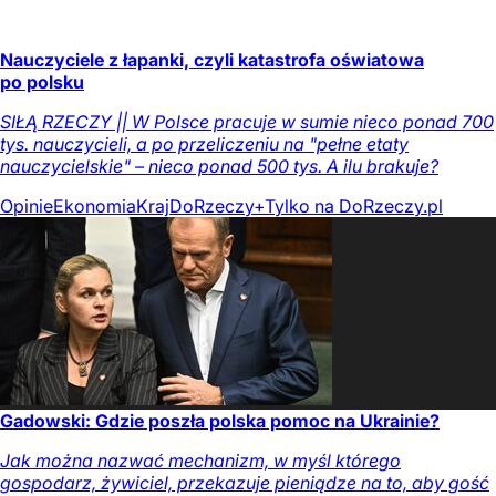
Nauczyciele z łapanki, czyli katastrofa oświatowa
po polsku
SIŁĄ RZECZY || W Polsce pracuje w sumie nieco ponad 700
tys. nauczycieli, a po przeliczeniu na "pełne etaty
nauczycielskie" – nieco ponad 500 tys. A ilu brakuje?
Opinie
Ekonomia
Kraj
DoRzeczy+
Tylko na DoRzeczy.pl
Gadowski: Gdzie poszła polska pomoc na Ukrainie?
Jak można nazwać mechanizm, w myśl którego
gospodarz, żywiciel, przekazuje pieniądze na to, aby gość