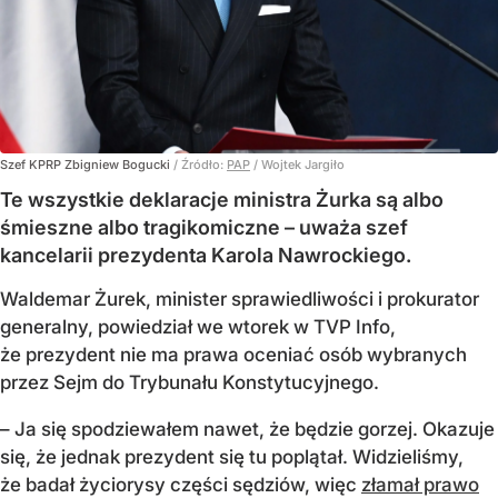
Szef KPRP Zbigniew Bogucki
/ Źródło:
PAP
/
Wojtek Jargiło
Te wszystkie deklaracje ministra Żurka są albo
śmieszne albo tragikomiczne – uważa szef
kancelarii prezydenta Karola Nawrockiego.
Waldemar Żurek, minister sprawiedliwości i prokurator
generalny, powiedział we wtorek w TVP Info,
że prezydent nie ma prawa oceniać osób wybranych
przez Sejm do Trybunału Konstytucyjnego.
– Ja się spodziewałem nawet, że będzie gorzej. Okazuje
się, że jednak prezydent się tu poplątał. Widzieliśmy,
że badał życiorysy części sędziów, więc
złamał prawo