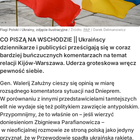
Flagi Polski i Ukrainy, zdjęcie ilustracyjne
/ Źródło:
PAP
/
Darek Delmanowicz
CO PISZĄ NA WSCHODZIE || Ukraińscy
dziennikarze i publicyści prześcigają się w coraz
bardziej buńczucznych komentarzach na temat
relacji Kijów-Warszawa. Uderza groteskowa wręcz
pewność siebie.
Gen. Walerij Załużny cieszy się opinią w miarę
rozsądnego komentatora sytuacji nad Dnieprem.
W porównaniu z innymi przedstawicielami tamtejszych
elit nie wydaje się też politykiem zawzięcie antypolskim.
Przypomnijmy, że to właśnie on – jeśli wierzyć
doniesieniom Zbigniewa Parafianowicza –
w nieoficjalnej rozmowie ze stroną polską jako jedyny
przyznał, że w Przewodowie spadła ukraińska rakieta,