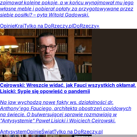
zajmował kolejne pokoje, a w końcu wynajmował mu jego
własne meble i pobierał opłaty za przygotowywane przez
siebie posiłki? – pyta Witold Gadowski.
Opinie
Kraj
Tylko na DoRzeczy.pl
DoRzeczy+
Cejrowski: Wreszcie widać, jak Fauci wszystkich okłamał.
Lisicki: Sypie się opowieść o pandemii
Na jaw wychodzą nowe fakty ws. działalności dr.
Anthony'ego Fauciego, architekta obostrzeń covidowych
na świecie. O bulwersującej sprawie rozmawiają w
"Antysystemie" Paweł Lisicki i Wojciech Cejrowski.
Antysystem
Opinie
Świat
Tylko na DoRzeczy.pl