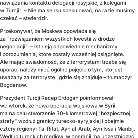
nawiązania kontaktu delegacji rosyjskiej z kolegami
w Turcji". – Nie ma sensu spekulować, na razie musimy
czekać – stwierdził.
Przekonywał, że Moskwa opowiada się
za "rozwiązaniem wszystkich kwestii w drodze
negocjacji". – Istnieją odpowiednie mechanizmy
i porozumienia, które zostały wcześniej osiągnięte.
Ale mając świadomość, że z terrorystami trzeba się
uporać, należy mieć ogólne pojęcie o tym, kto jest
uważany za terrorystę i gdzie się znajduje – tłumaczył
Bogdanow.
Prezydent Turcji Recep Erdogan poinformował
we wtorek, że nowa operacja wojskowa w Syrii
ma na celu stworzenie 30-kilometrowej "bezpiecznej
strefy" wzdłuż granicy turecko-syryjskiej i obejmie
cztery regiony: Tal Rifat, Ayn al-Arab, Ayn Issa i Manbij.
Według tureckich mediów, w operacji ma uczestniczyć