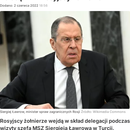
Dodano:
2
czerwca
2022
18:56
Siergiej Ławrow, minister spraw zagranicznych Rosji
Źródło:
Wikimedia Commons
Rosyjscy żołnierze wejdą w skład delegacji podczas
wizyty szefa MSZ Siergieja Ławrowa w Turcji.