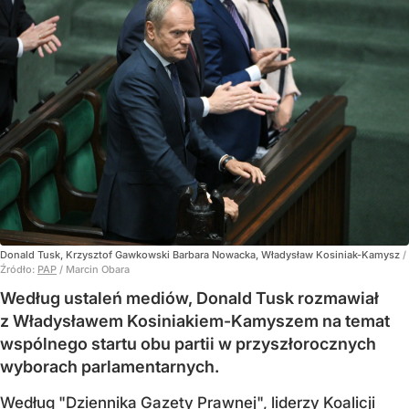
Donald Tusk, Krzysztof Gawkowski Barbara Nowacka, Władysław Kosiniak-Kamysz
/
Źródło:
PAP
/
Marcin Obara
Według ustaleń mediów, Donald Tusk rozmawiał
z Władysławem Kosiniakiem-Kamyszem na temat
wspólnego startu obu partii w przyszłorocznych
wyborach parlamentarnych.
Według "Dziennika Gazety Prawnej", liderzy Koalicji