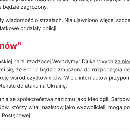
ie będzie zagrożony.
 wiadomość o strzałach. Nie ujawniono więcej szcz
atkowe oddziały policji.
anów"
bskiej partii rządzącej Wołodymyr Djukanovych
zamieś
 mi się, że Serbia będzie zmuszona do rozpoczęcia de
kcję wśród użytkowników. Wielu internautów przypomni
etekstu do ataku na Ukrainę.
nia ze społeczeństwa nazizmu jako ideologii. Serbowi
ów, którzy witali nazistów jako wyzwolicieli, mogą p
ii Postępowej.