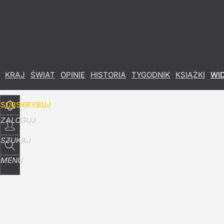
Udostępnij
5
Skomentuj
KRAJ
ŚWIAT
OPINIE
HISTORIA
TYGODNIK
KSIĄŻKI
WI
SUBSKRYBUJ
ZALOGUJ
SZUKAJ
MENU