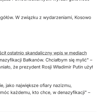
egółów. W związku z wydarzeniami, Kosowo
cił ostatnio skandaliczny wpis w mediach
nazyfikacji Bałkanów. Chciałbym się mylić" –
ało, że prezydent Rosji Władimir Putin użył
e, jako największe ofiary nazizmu,
omóc każdemu, kto chce, w denazyfikacji" –