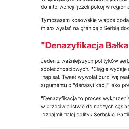
do interwencji, jeżeli pokój w region
Tymczasem kosowskie władze podały
miało wysłać na granicę z Serbią dod
"Denazyfikacja Bałk
Jeden z ważniejszych polityków ser
społecznościowych
. "Ciągle wydaje
napisał. Tweet wywołał burzliwą rea
argumentu o "denazyfikacji" jako pr
"Denazyfikacja to proces wykorzenia
w przeciwieństwie do naszych sąsiad
oznajmił dalej polityk Serbskiej Part