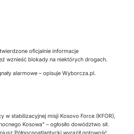
ierdzone oficjalnie informacje
eż wznieść blokady na niektórych drogach.
nały alarmowe – opisuje Wyborcza.pl.
w stabilizacyjnej misji Kosovo Force (KFOR),
łnocnego Kosowa" – ogłosiło dowództwo sił.
ojusz Północnoatlantycki wyraził gotowość