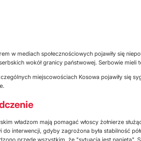
rem w mediach społecznościowych pojawiły się niepotw
serbskich wokół granicy państwowej. Serbowie mieli t
czególnych miejscowościach Kosowa pojawiły się syg
e.
dczenie
im władzom mają pomagać włoscy żołnierze służący 
i do interwencji, gdyby zagrożona była stabilność pó
zono przede wszystkim, że "sytuacja jest napięta". S