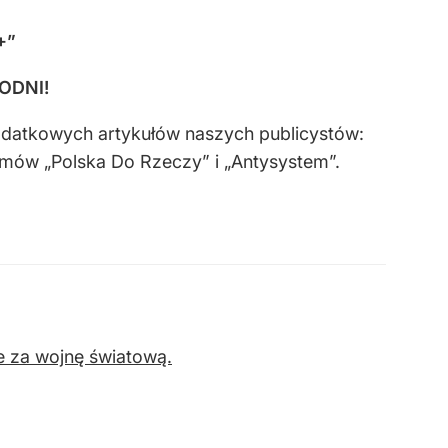
+”
GODNI!
odatkowych artykułów naszych publicystów:
amów „Polska Do Rzeczy” i „Antysystem”.
ie za wojnę światową.