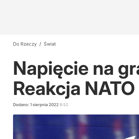
Do Rzeczy
/
Świat
Napięcie na gr
Reakcja NATO
Dodano:
1
sierpnia
2022
8:52