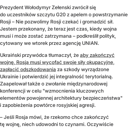
Prezydent Wołodymyr Zełenski zwrócił się
do uczestników szczytu G20 z apelem o powstrzymanie
Rosji – Nie pozwolimy Rosji czekać i gromadzić sił.
Jestem przekonany, że teraz jest czas, kiedy wojna
musi i może zostać zatrzymana – podkreślił polityk,
cytowany we wtorek przez agencję UNIAN.
Ukraiński przywódca tłumaczył, że
aby zakończyć
wojnę, Rosja musi wycofać swoje siły okupacyjne,
zapłacić odszkodowania
za szkody wyrządzone
Ukrainie i potwierdzić jej integralność terytorialną.
Zaapelował także o zwołanie międzynarodowej
konferencji w celu "wzmocnienia kluczowych
elementów powojennej architektury bezpieczeństwa"
i zapobieżenia powtórce rosyjskiej agresji.
– Jeśli Rosja mówi, że rzekomo chce zakończyć
tę wojnę, niech udowodni to czynami. Oczywiście