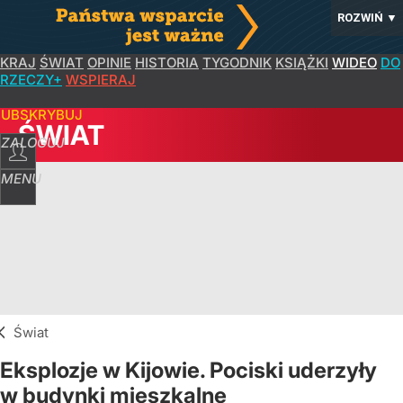
ROZWIŃ
▼
KRAJ
ŚWIAT
OPINIE
HISTORIA
TYGODNIK
KSIĄŻKI
WIDEO
DO
RZECZY+
WSPIERAJ
SUBSKRYBUJ
ŚWIAT
ZALOGUJ
MENU
Świat
Eksplozje w Kijowie. Pociski uderzyły
w budynki mieszkalne