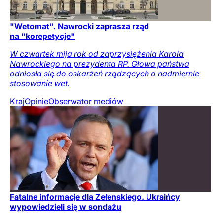
"Wetomat". Nawrocki zaprasza rząd
na "korepetycje"
W czwartek mija rok od zaprzysiężenia Karola
Nawrockiego na prezydenta RP. Głowa państwa
odniosła się do oskarżeń rządzących o nadmiernie
stosowanie wet.
Kraj
Opinie
Obserwator mediów
Fatalne informacje dla Zełenskiego. Ukraińcy
wypowiedzieli się w sondażu