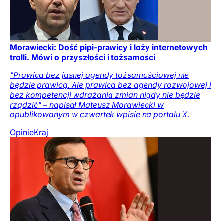
Morawiecki: Dość pipi-prawicy i loży internetowych
trolli. Mówi o przyszłości i tożsamości
"Prawica bez jasnej agendy tożsamościowej nie
będzie prawicą. Ale prawica bez agendy rozwojowej i
bez kompetencji wdrażania zmian nigdy nie będzie
rządzić" – napisał Mateusz Morawiecki w
opublikowanym w czwartek wpisie na portalu X.
Opinie
Kraj