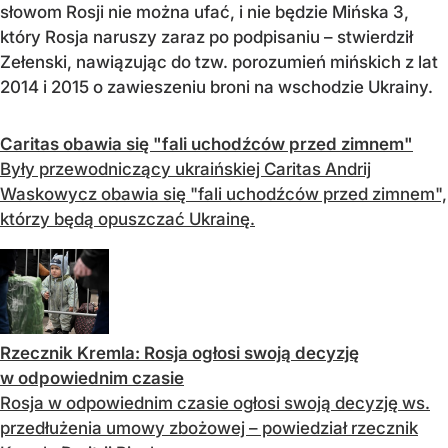
słowom Rosji nie można ufać, i nie będzie Mińska 3,
który Rosja naruszy zaraz po podpisaniu – stwierdził
Zełenski, nawiązując do tzw. porozumień mińskich z lat
2014 i 2015 o zawieszeniu broni na wschodzie Ukrainy.
Caritas obawia się "fali uchodźców przed zimnem"
Były przewodniczący ukraińskiej Caritas Andrij
Waskowycz obawia się "fali uchodźców przed zimnem",
którzy będą opuszczać Ukrainę.
Rzecznik Kremla: Rosja ogłosi swoją decyzję
w odpowiednim czasie
Rosja w odpowiednim czasie ogłosi swoją decyzję ws.
przedłużenia umowy zbożowej – powiedział rzecznik