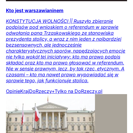
Kto jest warszawianinem
KONSTYTUCJA WOLNOŚCI || Ruszyło zbieranie
podpisów pod wnioskiem o referendum w sprawie
odwołania pana Trzaskowskiego ze stanowiska
prezydenta stolicy, a wraz z nim jeden z najbardziej
bezsensownych, ale jednocześnie
charakterystycznych sporów, napędzających emocje
nie tylko wokół tej inicjatywy: kto ma prawo podpis
składać oraz kto ma prawo głosować w referendum.
Nie w sensie prawnym, lecz, by tak rzec, etycznym. A
czasami – kto ma nawet prawo wypowiadać się w
sprawie tego, jak funkcjonuje stolica.
Opinie
Kraj
DoRzeczy+
Tylko na DoRzeczy.pl