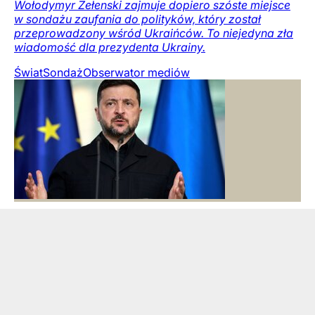
Wołodymyr Zełenski zajmuje dopiero szóste miejsce
w sondażu zaufania do polityków, który został
przeprowadzony wśród Ukraińców. To niejedyna zła
wiadomość dla prezydenta Ukrainy.
Świat
Sondaż
Obserwator mediów