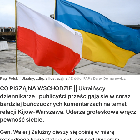
Flagi Polski i Ukrainy, zdjęcie ilustracyjne
/ Źródło:
PAP
/
Darek Delmanowicz
CO PISZĄ NA WSCHODZIE || Ukraińscy
dziennikarze i publicyści prześcigają się w coraz
bardziej buńczucznych komentarzach na temat
relacji Kijów-Warszawa. Uderza groteskowa wręcz
pewność siebie.
Gen. Walerij Załużny cieszy się opinią w miarę
rozsądnego komentatora sytuacji nad Dnieprem.