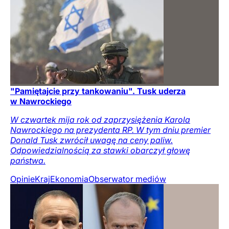
"Pamiętajcie przy tankowaniu". Tusk uderza
w Nawrockiego
W czwartek mija rok od zaprzysiężenia Karola
Nawrockiego na prezydenta RP. W tym dniu premier
Donald Tusk zwrócił uwagę na ceny paliw.
Odpowiedzialnością za stawki obarczył głowę
państwa.
Opinie
Kraj
Ekonomia
Obserwator mediów