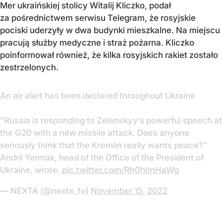
Mer ukraińskiej stolicy Witalij Kliczko, podał
za pośrednictwem serwisu Telegram, że rosyjskie
pociski uderzyły w dwa budynki mieszkalne. Na miejscu
pracują służby medyczne i straż pożarna. Kliczko
poinformował również, że kilka rosyjskich rakiet zostało
zestrzelonych.
An air alert has been declared throughout Ukraine
"Russia is responding to Zelenskyy’s powerful speech at
the G20 with a new missile attack. Does anyone
seriously think that the Kremlin really wants peace?"
Andrii Yermak, head of the Office of the President of
Ukraine, wrote.
pic.twitter.com/Rh0hImHaWg
— NEXTA (@nexta_tv)
November 15, 2022