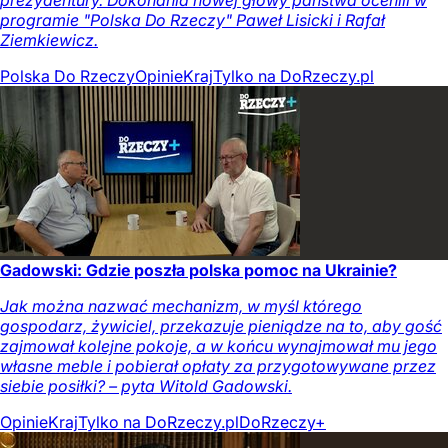
programie "Polska Do Rzeczy" Paweł Lisicki i Rafał
Ziemkiewicz.
Polska Do Rzeczy
Opinie
Kraj
Tylko na DoRzeczy.pl
Gadowski: Gdzie poszła polska pomoc na Ukrainie?
Jak można nazwać mechanizm, w myśl którego
gospodarz, żywiciel, przekazuje pieniądze na to, aby gość
zajmował kolejne pokoje, a w końcu wynajmował mu jego
własne meble i pobierał opłaty za przygotowywane przez
siebie posiłki? – pyta Witold Gadowski.
Opinie
Kraj
Tylko na DoRzeczy.pl
DoRzeczy+