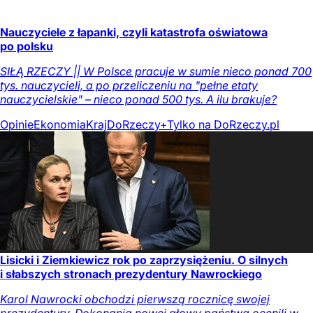
Nauczyciele z łapanki, czyli katastrofa oświatowa
po polsku
SIŁĄ RZECZY || W Polsce pracuje w sumie nieco ponad 700
tys. nauczycieli, a po przeliczeniu na "pełne etaty
nauczycielskie" – nieco ponad 500 tys. A ilu brakuje?
Opinie
Ekonomia
Kraj
DoRzeczy+
Tylko na DoRzeczy.pl
Lisicki i Ziemkiewicz rok po zaprzysiężeniu. O silnych
i słabszych stronach prezydentury Nawrockiego
Karol Nawrocki obchodzi pierwszą rocznicę swojej
prezydentury. Dokonania nowej głowy państwa ocenili w