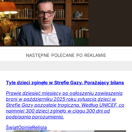
Tyle dzieci zginęło w Strefie Gazy. Porażający bilans
Prawie dziesięć miesięcy po ogłoszeniu zawieszenia
broni w październiku 2025 roku sytuacja dzieci w
Strefie Gazy pozostaje tragiczna. Według UNICEF, co
najmniej 300 dzieci zginęło w ciągu 300 dni od
podpisania porozumienia.
Świat
Opinie
Religia