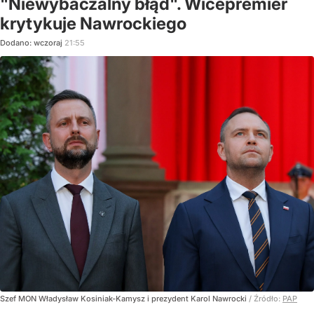
"Niewybaczalny błąd". Wicepremier
krytykuje Nawrockiego
Dodano:
wczoraj
21:55
Szef MON Władysław Kosiniak-Kamysz i prezydent Karol Nawrocki
/ Źródło:
PAP