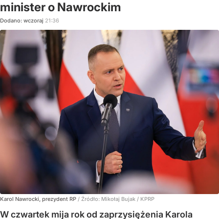
minister o Nawrockim
Dodano:
wczoraj
21:36
Karol Nawrocki, prezydent RP
/ Źródło:
Mikołaj Bujak / KPRP
W czwartek mija rok od zaprzysiężenia Karola