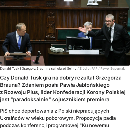
Donald Tusk i Grzegorz Braun na sali obrad Sejmu
/ Źródło:
PAP
/
Paweł Supernak
Czy Donald Tusk gra na dobry rezultat Grzegorza
Brauna? Zdaniem posła Pawła Jabłońskiego
z Rozwoju Plus, lider Konfederacji Korony Polskiej
jest "paradoksalnie" sojusznikiem premiera
PiS chce deportowania z Polski niepracujących
Ukraińców w wieku poborowym. Propozycja padła
podczas konferencji programowej "Ku nowemu