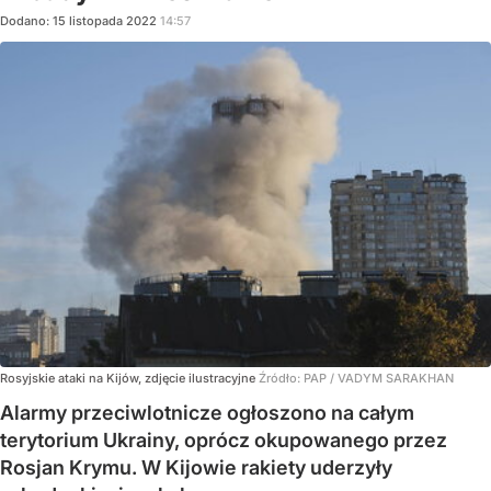
Dodano:
15
listopada
2022
14:57
Rosyjskie ataki na Kijów, zdjęcie ilustracyjne
Źródło:
PAP
/
VADYM SARAKHAN
Alarmy przeciwlotnicze ogłoszono na całym
terytorium Ukrainy, oprócz okupowanego przez
Rosjan Krymu. W Kijowie rakiety uderzyły