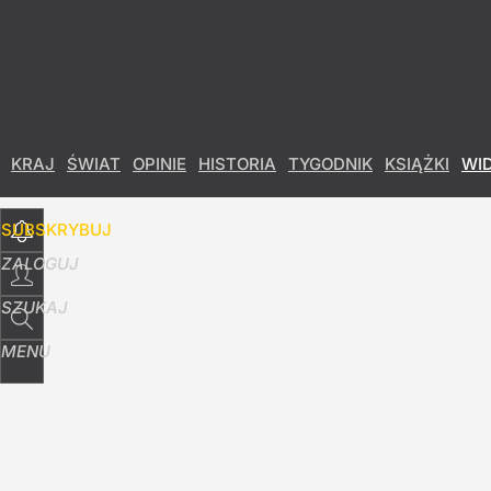
Udostępnij
23
Skomentuj
KRAJ
ŚWIAT
OPINIE
HISTORIA
TYGODNIK
KSIĄŻKI
WI
SUBSKRYBUJ
ZALOGUJ
SZUKAJ
MENU