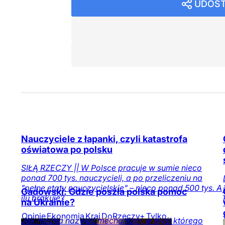
UDOST
Nauczyciele z łapanki, czyli katastrofa
oświatowa po polsku
SIŁĄ RZECZY || W Polsce pracuje w sumie nieco
ponad 700 tys. nauczycieli, a po przeliczeniu na
"pełne etaty nauczycielskie" – nieco ponad 500 tys. A
Gadowski: Gdzie poszła polska pomoc
ilu brakuje?
na Ukrainie?
Opinie
Ekonomia
Kraj
DoRzeczy+
Tylko
Jak można nazwać mechanizm, w myśl którego