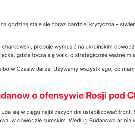
y na godzinę staje się coraz bardziej krytyczna – st
d charkowski
, próbuje wymusić na ukraińskim dowódz
iecka, gdzie toczą się walki o strategicznie ważne mi
j, albo w Czasiw Jarze. Używamy wszystkiego, co mam
Budanow o ofensywie Rosji pod
da się w ciągu najbliższych dni ustabilizować front.
wa, w obwodzie sumskim. Według Budanowa armia wr