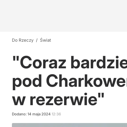
Do Rzeczy
/
Świat
"Coraz bardzie
pod Charkowem
w rezerwie"
Dodano:
14
maja
2024
12:36