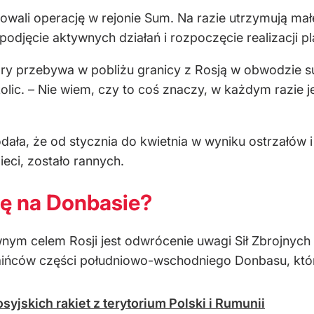
wali operację w rejonie Sum. Na razie utrzymują małe
podjęcie aktywnych działań i rozpoczęcie realizacji pl
tóry przebywa w pobliżu granicy z Rosją w obwodzie 
kolic. – Nie wiem, czy to coś znaczy, w każdym razie 
ała, że od stycznia do kwietnia w wyniku ostrzałów 
ieci, zostało rannych.
ię na Donbasie?
m celem Rosji jest odwrócenie uwagi Sił Zbrojnych 
aińców części południowo-wschodniego Donbasu, któr
yjskich rakiet z terytorium Polski i Rumunii