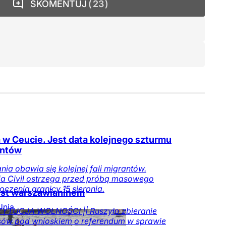
SKOMENTUJ
23
 w Ceucie. Jest data kolejnego szturmu
antów
nia obawia się kolejnej fali migrantów.
a Civil ostrzega przed próbą masowego
oczenia granicy 15 sierpnia.
est warszawianinem
Unia
YTUCJA WOLNOŚCI || Ruszyło zbieranie
ejska
sów pod wnioskiem o referendum w sprawie