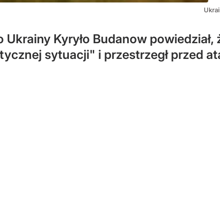
Ukrai
Ukrainy Kyryło Budanow powiedział, ż
cznej sytuacji" i przestrzegł przed a