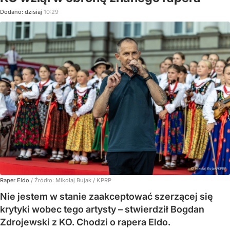
Dodano:
dzisiaj
10:29
Raper Eldo
/ Źródło:
Mikołaj Bujak / KPRP
Nie jestem w stanie zaakceptować szerzącej się
krytyki wobec tego artysty – stwierdził Bogdan
Zdrojewski z KO. Chodzi o rapera Eldo.