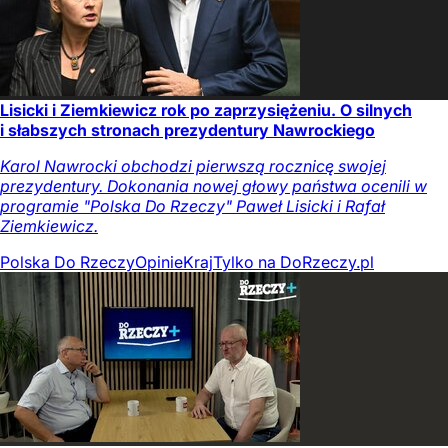
Lisicki i Ziemkiewicz rok po zaprzysiężeniu. O silnych
i słabszych stronach prezydentury Nawrockiego
Karol Nawrocki obchodzi pierwszą rocznicę swojej
prezydentury. Dokonania nowej głowy państwa ocenili w
programie "Polska Do Rzeczy" Paweł Lisicki i Rafał
Ziemkiewicz.
Polska Do Rzeczy
Opinie
Kraj
Tylko na DoRzeczy.pl