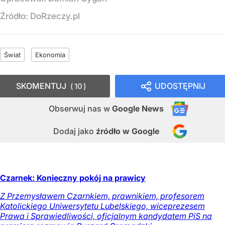
Źródło:
DoRzeczy.pl
Świat
Ekonomia
SKOMENTUJ
UDOSTĘPNIJ
10
Obserwuj nas
w
Google News
Dodaj jako
źródło w Google
Czarnek: Konieczny pokój na prawicy
Z Przemysławem Czarnkiem, prawnikiem, profesorem
Katolickiego Uniwersytetu Lubelskiego, wiceprezesem
Prawa i Sprawiedliwości, oficjalnym kandydatem PiS na