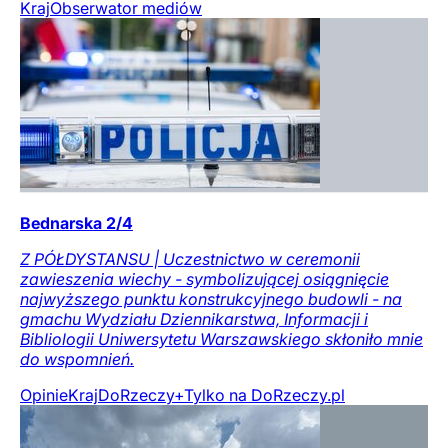
Kraj
Obserwator mediów
Bednarska 2/4
Z PÓŁDYSTANSU | Uczestnictwo w ceremonii
zawieszenia wiechy - symbolizującej osiągnięcie
najwyższego punktu konstrukcyjnego budowli - na
gmachu Wydziału Dziennikarstwa, Informacji i
Bibliologii Uniwersytetu Warszawskiego skłoniło mnie
do wspomnień.
Opinie
Kraj
DoRzeczy+
Tylko na DoRzeczy.pl