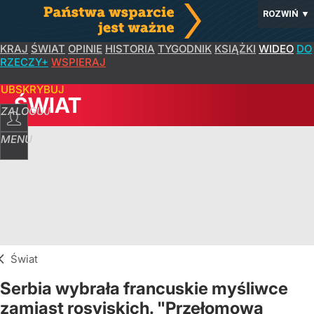
ROZWIŃ
▼
KRAJ
ŚWIAT
OPINIE
HISTORIA
TYGODNIK
KSIĄŻKI
WIDEO
DO
RZECZY+
WSPIERAJ
SUBSKRYBUJ
ŚWIAT
ZALOGUJ
MENU
Świat
Serbia wybrała francuskie myśliwce
zamiast rosyjskich. "Przełomowa