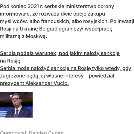
Pod koniec 2021 r. serbskie ministerstwo obrony
informowało, że rozważa dwie opcje zakupu
myśliwców: albo francuskich, albo rosyjskich. Po inwazji
Rosji na Ukrainę Belgrad ograniczył współpracę
militarną z Moskwą.
Serbia podała warunek, pod jakim nałoży sankcje
na Rosję
Serbia może nałożyć sankcje na Rosję tylko wtedy, gdy
zagrożone będą jej własne interesy – powiedział
prezydent Aleksandar Vucic.
Opracował:
Damian Cygan