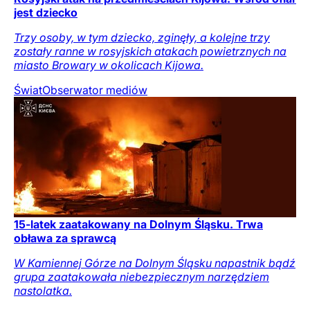
jest dziecko
Trzy osoby, w tym dziecko, zginęły, a kolejne trzy
zostały ranne w rosyjskich atakach powietrznych na
miasto Browary w okolicach Kijowa.
Świat
Obserwator mediów
15-latek zaatakowany na Dolnym Śląsku. Trwa
obława za sprawcą
W Kamiennej Górze na Dolnym Śląsku napastnik bądź
grupa zaatakowała niebezpiecznym narzędziem
nastolatka.