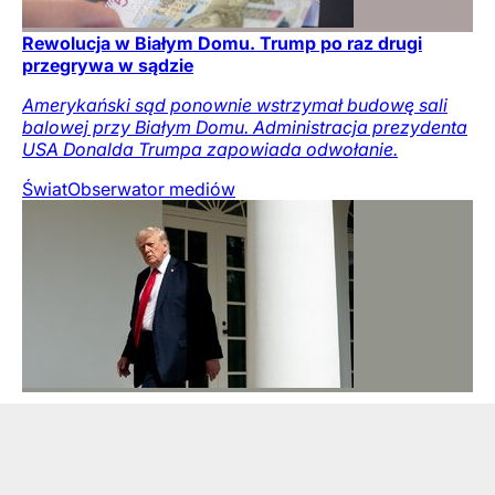
Rewolucja w Białym Domu. Trump po raz drugi
przegrywa w sądzie
Amerykański sąd ponownie wstrzymał budowę sali
balowej przy Białym Domu. Administracja prezydenta
USA Donalda Trumpa zapowiada odwołanie.
Świat
Obserwator mediów