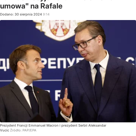
umowa" na Rafale
Dodano:
30
sierpnia
2024
9:14
Prezydent Francji Emmanuel Macron i prezydent Serbii Aleksandar
Vucic
Źródło:
PAP/EPA