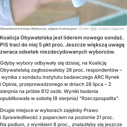
Obwodowa Komisja Wyborcza, zdjęcie ilustracyjne
/ Źródło:
PAP
/
Łukasz Gągulski
Koalicja Obywatelska jest liderem nowego sondaż.
PiS traci do niej 5 pkt proc. Jeszcze większą uwagę
zwraca odsetek niezdecydowanych wyborców.
Gdyby wybory odbywały się dzisiaj, na Koalicję
Obywatelską zagłosowałoby 26 proc. respondentów –
wynika z sondażu instytutu badawczego ARC Rynek
i Opinia, przeprowadzonego w dniach 28 lipca – 2
sierpnia na próbie 812 osób. Wyniki badania
opublikowała w sobotę (8 sierpnia) "Rzeczpospolita".
Drugie miejsce w wyborach zajęłoby Prawo
i Sprawiedliwość z poparciem na poziomie 21 proc.
Na podium, z wynikiem 8 proc., znalazłaby się jeszcze