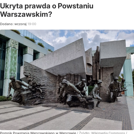
Ukryta prawda o Powstaniu
Warszawskim?
Dodano:
wczoraj
19:00
Pomnik Powstania Warszawskiego w Warszawie
/ Źródło:
Wikimedia Commons
/