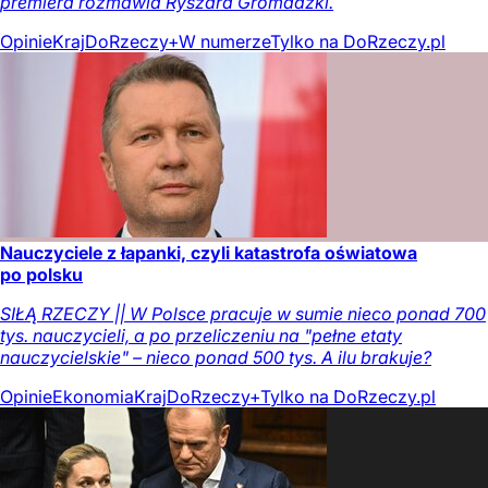
premiera rozmawia Ryszard Gromadzki.
Opinie
Kraj
DoRzeczy+
W numerze
Tylko na DoRzeczy.pl
Nauczyciele z łapanki, czyli katastrofa oświatowa
po polsku
SIŁĄ RZECZY || W Polsce pracuje w sumie nieco ponad 700
tys. nauczycieli, a po przeliczeniu na "pełne etaty
nauczycielskie" – nieco ponad 500 tys. A ilu brakuje?
Opinie
Ekonomia
Kraj
DoRzeczy+
Tylko na DoRzeczy.pl