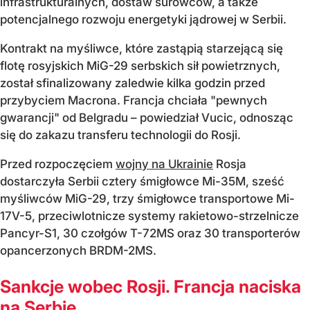
infrastrukturalnych, dostaw surowców, a także
potencjalnego rozwoju energetyki jądrowej w Serbii.
Kontrakt na myśliwce, które zastąpią starzejącą się
flotę rosyjskich MiG-29 serbskich sił powietrznych,
został sfinalizowany zaledwie kilka godzin przed
przybyciem Macrona. Francja chciała "pewnych
gwarancji" od Belgradu – powiedział Vucic, odnosząc
się do zakazu transferu technologii do Rosji.
Przed rozpoczęciem
wojny na Ukrainie
Rosja
dostarczyła Serbii cztery śmigłowce Mi-35M, sześć
myśliwców MiG-29, trzy śmigłowce transportowe Mi-
17V-5, przeciwlotnicze systemy rakietowo-strzelnicze
Pancyr-S1, 30 czołgów T-72MS oraz 30 transporterów
opancerzonych BRDM-2MS.
Sankcje wobec Rosji. Francja naciska
na Serbię