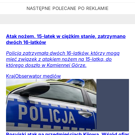
Atak nożem. 15-latek w ciężkim stanie, zatrzymano
dwóch 16-latków
Policja zatrzymała dwóch 16-latków, którzy mogą
mieć związek z atakiem nożem na 15-latka, do
którego doszło w Kamiennej Górze.
Kraj
Obserwator mediów
Rosyjski atak na przedmieściach Kijowa. Wśród ofiar