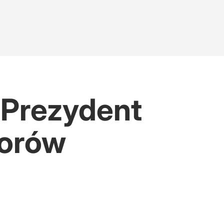
 Prezydent
borów