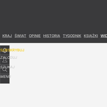
Udostępnij
12
Skomentuj
KRAJ
ŚWIAT
OPINIE
HISTORIA
TYGODNIK
KSIĄŻKI
WI
SUBSKRYBUJ
ZALOGUJ
SZUKAJ
MENU