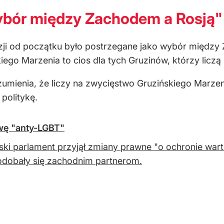
ybór między Zachodem a Rosją"
ji od początku było postrzegane jako wybór między
ego Marzenia to cios dla tych Gruzinów, którzy liczą n
umienia, że liczy na zwycięstwo Gruzińskiego Marzen
politykę.
wę "anty-LGBT"
ski parlament przyjął zmiany prawne "o ochronie wart
odobały się zachodnim partnerom.