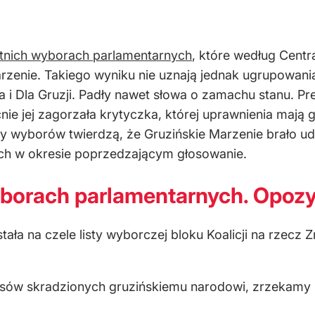
tnich wyborach parlamentarnych
, które według Centr
 Marzenie. Takiego wyniku nie uznają jednak ugrupow
ja i Dla Gruzji. Padły nawet słowa o zamachu stanu. P
cnie jej zagorzała krytyczka, której uprawnienia mają
zy wyborów twierdzą, że Gruzińskie Marzenie brało
ch w okresie poprzedzającym głosowanie.
yborach parlamentarnych. Opozy
tała na czele listy wyborczej bloku Koalicji na rzecz
osów skradzionych gruzińskiemu narodowi, zrzekamy