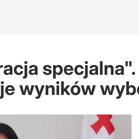
acja specjalna".
naje wyników wy