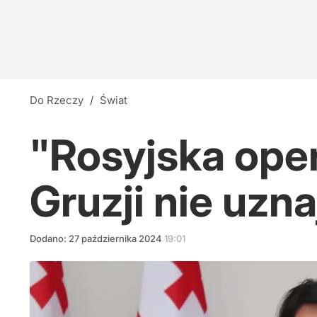
Do Rzeczy
/
Świat
"Rosyjska oper
Gruzji nie uz
Dodano:
27
października
2024
19:01