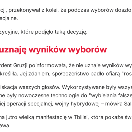
cji, przekonywał z kolei, że podczas wyborów doszło 
ecjalne.
ycyjne, które podjęło taką decyzję.
e uznaję wyników wyborów
dent Gruzji poinformowała, że nie uznaje wyników w
kreśliła. Jej zdaniem, społeczeństwo padło ofiarą "rosy
konfiskacja waszych głosów. Wykorzystywane były wszy
e były nowoczesne technologie do "wybielania fałszer
iej operacji specjalnej, wojny hybrydowej – mówiła Sa
 jutro wielką manifestację w Tbilisi, która pokaże św
rawa.