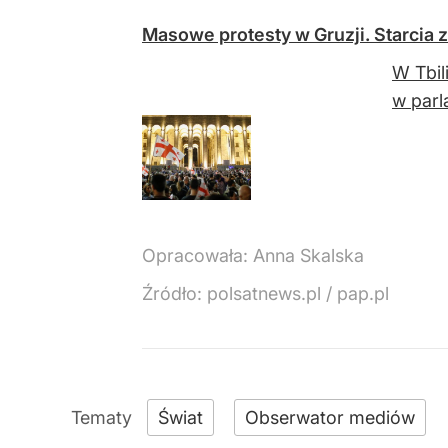
Masowe protesty w Gruzji. Starcia z
W Tbil
w parl
Opracowała:
Anna Skalska
Źródło:
polsatnews.pl
/
pap.pl
Świat
Obserwator mediów