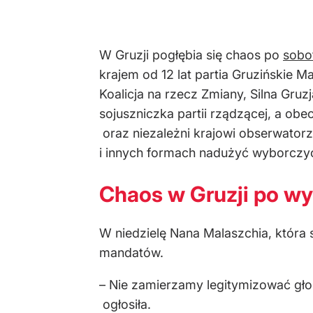
W Gruzji pogłębia się chaos po
sobo
krajem od 12 lat partia Gruzińskie
Koalicja na rzecz Zmiany, Silna Gruz
sojuszniczka partii rządzącej, a obe
oraz niezależni krajowi obserwator
i innych formach nadużyć wyborczy
Chaos w Gruzji po w
W niedzielę Nana Malaszchia, która s
mandatów.
– Nie zamierzamy legitymizować gł
ogłosiła.