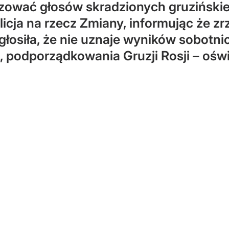
izować głosów skradzionych gruziński
icja na rzecz Zmiany, informując że z
głosiła, że nie uznaje wyników sobotni
i, podporządkowania Gruzji Rosji – ośw