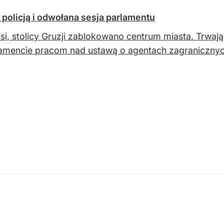
 policją i odwołana sesja parlamentu
isi, stolicy Gruzji zablokowano centrum miasta. Trw
amencie pracom nad ustawą o agentach zagranicznyc