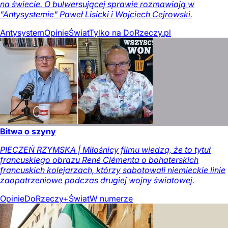
na świecie. O bulwersującej sprawie rozmawiają w
"Antysystemie" Paweł Lisicki i Wojciech Cejrowski.
Antysystem
Opinie
Świat
Tylko na DoRzeczy.pl
Bitwa o szyny
PIECZEŃ RZYMSKA | Miłośnicy filmu wiedzą, że to tytuł
francuskiego obrazu René Clémenta o bohaterskich
francuskich kolejarzach, którzy sabotowali niemieckie linie
zaopatrzeniowe podczas drugiej wojny światowej.
Opinie
DoRzeczy+
Świat
W numerze