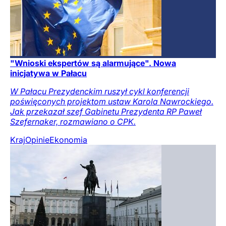
"Wnioski ekspertów są alarmujące". Nowa
inicjatywa w Pałacu
W Pałacu Prezydenckim ruszył cykl konferencji
poświęconych projektom ustaw Karola Nawrockiego.
Jak przekazał szef Gabinetu Prezydenta RP Paweł
Szefernaker, rozmawiano o CPK.
Kraj
Opinie
Ekonomia