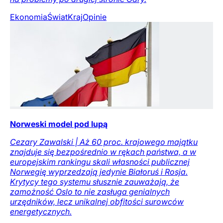
Ekonomia
Świat
Kraj
Opinie
Norweski model pod lupą
Cezary Zawalski | Aż 60 proc. krajowego majątku
znajduje się bezpośrednio w rękach państwa, a w
europejskim rankingu skali własności publicznej
Norwegię wyprzedzają jedynie Białoruś i Rosja.
Krytycy tego systemu słusznie zauważają, że
zamożność Oslo to nie zasługa genialnych
urzędników, lecz unikalnej obfitości surowców
energetycznych.