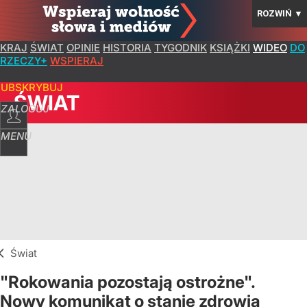
ROZWIŃ
▼
KRAJ
ŚWIAT
OPINIE
HISTORIA
TYGODNIK
KSIĄŻKI
WIDEO
DO
RZECZY+
WSPIERAJ
SUBSKRYBUJ
ŚWIAT
ZALOGUJ
MENU
Świat
"Rokowania pozostają ostrożne".
Nowy komunikat o stanie zdrowia