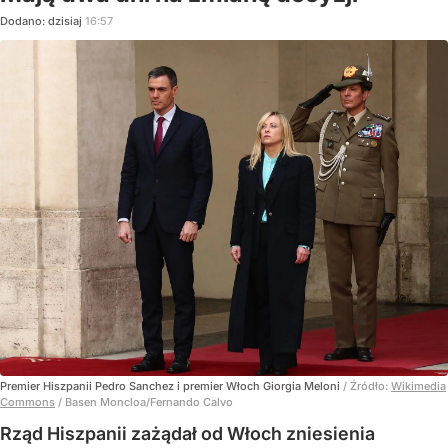
Dodano:
dzisiaj
16:57
Premier Hiszpanii Pedro Sanchez i premier Włoch Giorgia Meloni
/ Źródło:
Wikimedia
Commons
/
Basen Moncloa/Fernando Calvo
Rząd Hiszpanii zażądał od Włoch zniesienia