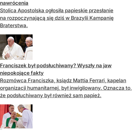
nawrócenia
Stolica Apostolska ogłosiła papieskie przesłanie
na rozpoczynającą się dziś w Brazylii Kampanię
Braterstwa.
Franciszek był podsłuchiwany? Wyszły na jaw
niepokojące fakty
Rozmówca Franciszka, ksiądz Mattia Ferrari, kapelan
organizacji humanitarnej, był inwigilowany. Oznacza to,
że podsłuchiwany był również sam papież.