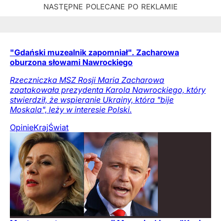
"Gdański muzealnik zapomniał". Zacharowa
oburzona słowami Nawrockiego
Rzeczniczka MSZ Rosji Maria Zacharowa
zaatakowała prezydenta Karola Nawrockiego, który
stwierdził, że wspieranie Ukrainy, która "bije
Moskala", leży w interesie Polski.
Opinie
Kraj
Świat