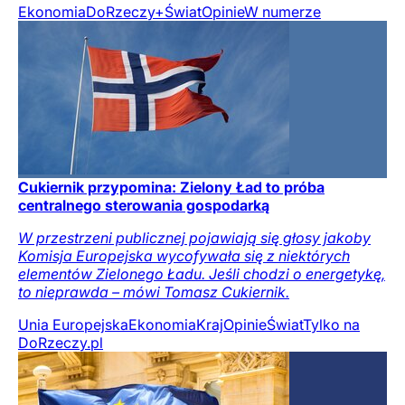
Ekonomia
DoRzeczy+
Świat
Opinie
W numerze
Cukiernik przypomina: Zielony Ład to próba
centralnego sterowania gospodarką
W przestrzeni publicznej pojawiają się głosy jakoby
Komisja Europejska wycofywała się z niektórych
elementów Zielonego Ładu. Jeśli chodzi o energetykę,
to nieprawda – mówi Tomasz Cukiernik.
Unia Europejska
Ekonomia
Kraj
Opinie
Świat
Tylko na
DoRzeczy.pl