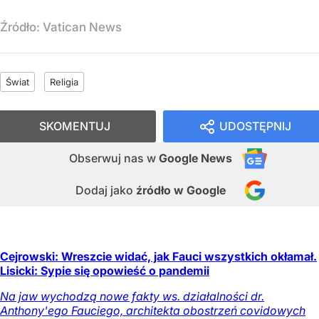
Źródło:
Vatican News
Świat
Religia
SKOMENTUJ
UDOSTĘPNIJ
Obserwuj nas
w
Google News
Dodaj jako
źródło w Google
Cejrowski: Wreszcie widać, jak Fauci wszystkich okłamał.
Lisicki: Sypie się opowieść o pandemii
Na jaw wychodzą nowe fakty ws. działalności dr.
Anthony'ego Fauciego, architekta obostrzeń covidowych