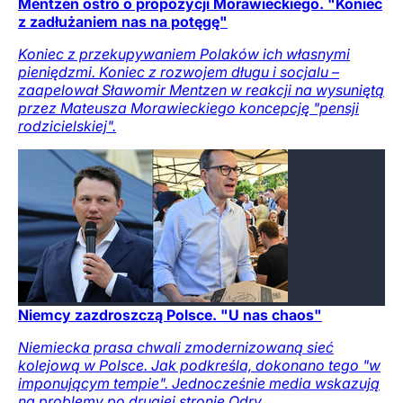
Mentzen ostro o propozycji Morawieckiego. "Koniec
z zadłużaniem nas na potęgę"
Koniec z przekupywaniem Polaków ich własnymi
pieniędzmi. Koniec z rozwojem długu i socjalu –
zaapelował Sławomir Mentzen w reakcji na wysuniętą
przez Mateusza Morawieckiego koncepcję "pensji
rodzicielskiej".
Niemcy zazdroszczą Polsce. "U nas chaos"
Niemiecka prasa chwali zmodernizowaną sieć
kolejową w Polsce. Jak podkreśla, dokonano tego "w
imponującym tempie". Jednocześnie media wskazują
na problemy po drugiej stronie Odry.