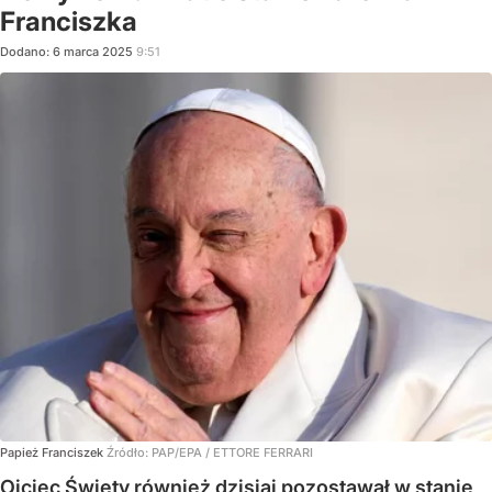
Franciszka
Dodano:
6
marca
2025
9:51
Papież Franciszek
Źródło:
PAP/EPA
/
ETTORE FERRARI
Ojciec Święty również dzisiaj pozostawał w stanie