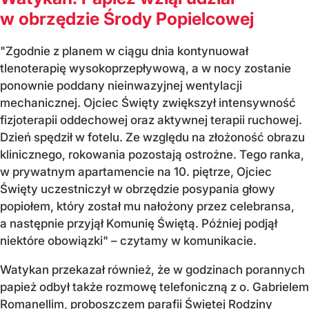
w obrzędzie Środy Popielcowej
"Zgodnie z planem w ciągu dnia kontynuował
tlenoterapię wysokoprzepływową, a w nocy zostanie
ponownie poddany nieinwazyjnej wentylacji
mechanicznej. Ojciec Święty zwiększył intensywność
fizjoterapii oddechowej oraz aktywnej terapii ruchowej.
Dzień spędził w fotelu. Ze względu na złożoność obrazu
klinicznego, rokowania pozostają ostrożne. Tego ranka,
w prywatnym apartamencie na 10. piętrze, Ojciec
Święty uczestniczył w obrzędzie posypania głowy
popiołem, który został mu nałożony przez celebransa,
a następnie przyjął Komunię Świętą. Później podjął
niektóre obowiązki" – czytamy w komunikacie.
Watykan przekazał również, że w godzinach porannych
papież odbył także rozmowę telefoniczną z o. Gabrielem
Romanellim, proboszczem parafii Świętej Rodziny