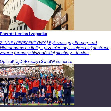
Powrót tercios i zagadka
Z INNEJ PERSPEKTYWY | Był czas, gdy Europę – od
Niderlandów po Italię – przemierzały i siały w niej postrach
zwarte formacje hiszpańskiej piechoty – tercios.
Opinie
Kraj
DoRzeczy+
Świat
W numerze