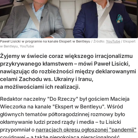
Paweł Lisicki w programie na kanale Ekspert w Bentleyu
/ Źródło:
YouTube
/
Ekspert
w Bentleyu, YouTube
Żyjemy w świecie coraz większego irracjonalizmu
przykrywanego kłamstwem – mówi Paweł Lisicki,
nawiązując do rozbieżności między deklarowanymi
celami Zachodu ws. Ukrainy i Iranu,
a możliwościami ich realizacji.
Redaktor naczelny "Do Rzeczy" był gościem Macieja
Wieczorka na kanale "Ekspert w Bentleyu". Wśród
głównych tematów półtoragodzinnej rozmowy było
okłamywanie ludzi przed rządy i media – tu Lisicki
przypomniał o
narracjach okresu ogłoszonej "pandemii"
covidowej
– a także niepokojąca nieracjonalność