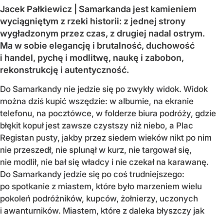
Jacek Pałkiewicz | Samarkanda jest kamieniem
wyciągniętym z rzeki historii: z jednej strony
wygładzonym przez czas, z drugiej nadal ostrym.
Ma w sobie elegancję i brutalność, duchowość
i handel, pychę i modlitwę, naukę i zabobon,
rekonstrukcję i autentyczność.
Do Samarkandy nie jedzie się po zwykły widok. Widok
można dziś kupić wszędzie: w albumie, na ekranie
telefonu, na pocztówce, w folderze biura podróży, gdzie
błękit kopuł jest zawsze czystszy niż niebo, a Plac
Registan pusty, jakby przez siedem wieków nikt po nim
nie przeszedł, nie splunął w kurz, nie targował się,
nie modlił, nie bał się władcy i nie czekał na karawanę.
Do Samarkandy jedzie się po coś trudniejszego:
po spotkanie z miastem, które było marzeniem wielu
pokoleń podróżników, kupców, żołnierzy, uczonych
i awanturników. Miastem, które z daleka błyszczy jak