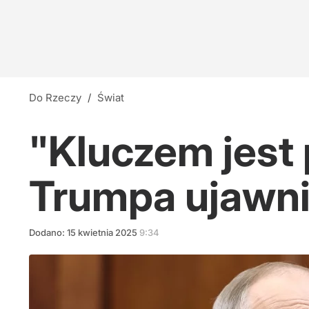
Do Rzeczy
/
Świat
"Kluczem jest 
Trumpa ujawnił
Dodano:
15
kwietnia
2025
9:34