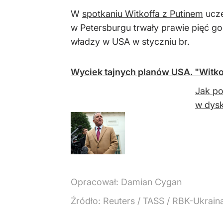
W
spotkaniu Witkoffa z Putinem
ucze
w Petersburgu trwały prawie pięć god
władzy w USA w styczniu br.
Wyciek tajnych planów USA. "Witko
Jak po
w dysk
Opracował:
Damian Cygan
Źródło:
Reuters
/
TASS / RBK-Ukrain