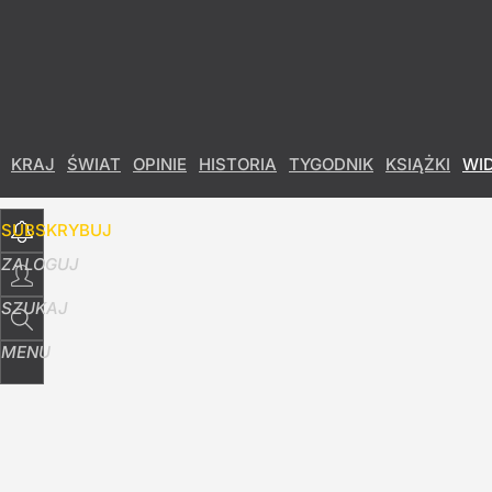
Udostępnij
2
Skomentuj
KRAJ
ŚWIAT
OPINIE
HISTORIA
TYGODNIK
KSIĄŻKI
WI
SUBSKRYBUJ
ZALOGUJ
SZUKAJ
MENU