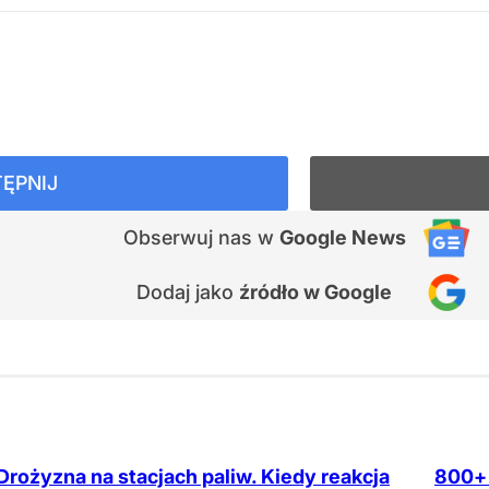
ĘPNIJ
Obserwuj nas
w
Google News
Dodaj jako
źródło w Google
Drożyzna na stacjach paliw. Kiedy reakcja
800+ 