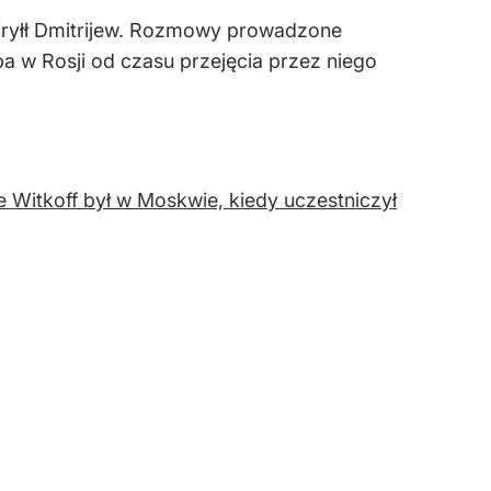
Kiryłł Dmitrijew. Rozmowy prowadzone
pa w Rosji od czasu przejęcia przez niego
 Witkoff był w Moskwie, kiedy uczestniczył