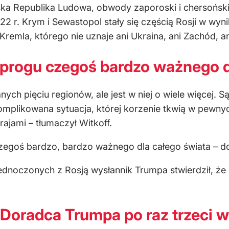
a Republika Ludowa, obwody zaporoski i chersoński 
22 r. Krym i Sewastopol stały się częścią Rosji w w
remla, którego nie uznaje ani Ukraina, ani Zachód, a
 progu czegoś bardzo ważnego d
h pięciu regionów, ale jest w niej o wiele więcej. Są
skomplikowana sytuacja, której korzenie tkwią w pew
ajami – tłumaczył Witkoff.
egoś bardzo, bardzo ważnego dla całego świata – do
noczonych z Rosją wysłannik Trumpa stwierdził, że o
Doradca Trumpa po raz trzeci w