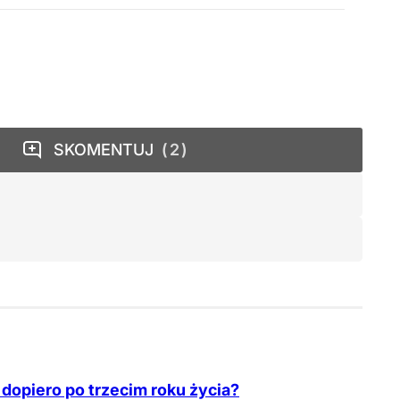
SKOMENTUJ
2
dopiero po trzecim roku życia?