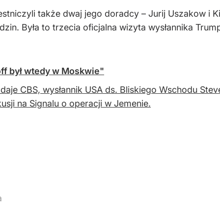
stniczyli także dwaj jego doradcy – Jurij Uszakow i 
zin. Była to trzecia oficjalna wizyta wysłannika Trum
ff był wtedy w Moskwie"
daje CBS, wysłannik USA ds. Bliskiego Wschodu Steve
usji na Signalu o operacji w Jemenie.
a