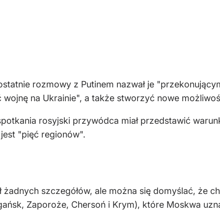
statnie rozmowy z Putinem nazwał je "przekonującymi
ć wojnę na Ukrainie", a także stworzyć nowe możliwo
otkania rosyjski przywódca miał przedstawić warunki
 jest "pięć regionów".
 żadnych szczegółów, ale można się domyślać, że chod
gańsk, Zaporoże, Chersoń i Krym), które Moskwa uznaj