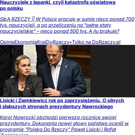
Nauczyciele z łapanki, czyli katastrofa oświatowa
po polsku
SIŁĄ RZECZY || W Polsce pracuje w sumie nieco ponad 700
tys. nauczycieli, a po przeliczeniu na "pełne etaty
nauczycielskie" – nieco ponad 500 tys. A ilu brakuje?
Opinie
Ekonomia
Kraj
DoRzeczy+
Tylko na DoRzeczy.pl
Lisicki i Ziemkiewicz rok po zaprzysiężeniu. O silnych
i słabszych stronach prezydentury Nawrockiego
Karol Nawrocki obchodzi pierwszą rocznicę swojej
prezydentury. Dokonania nowej głowy państwa ocenili w
programie "Polska Do Rzeczy" Paweł Lisicki i Rafał