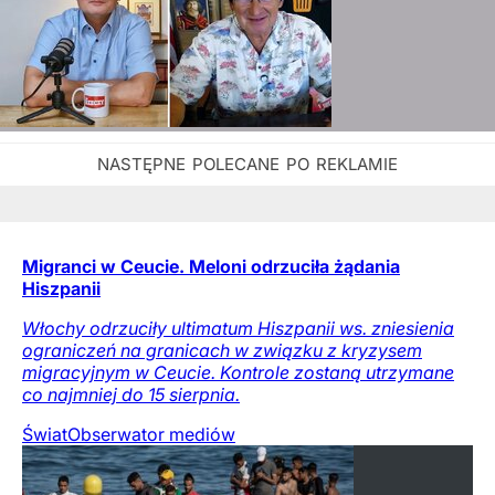
Migranci w Ceucie. Meloni odrzuciła żądania
Hiszpanii
Włochy odrzuciły ultimatum Hiszpanii ws. zniesienia
ograniczeń na granicach w związku z kryzysem
migracyjnym w Ceucie. Kontrole zostaną utrzymane
co najmniej do 15 sierpnia.
Świat
Obserwator mediów