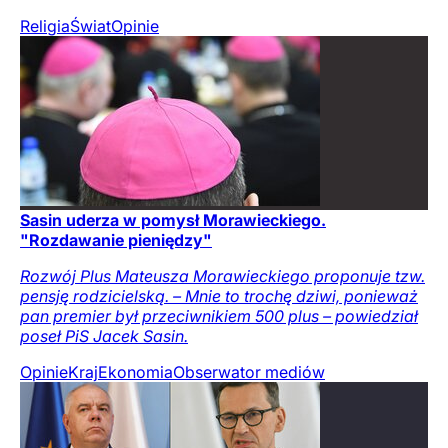
Religia
Świat
Opinie
Sasin uderza w pomysł Morawieckiego.
"Rozdawanie pieniędzy"
Rozwój Plus Mateusza Morawieckiego proponuje tzw.
pensję rodzicielską. – Mnie to trochę dziwi, ponieważ
pan premier był przeciwnikiem 500 plus – powiedział
poseł PiS Jacek Sasin.
Opinie
Kraj
Ekonomia
Obserwator mediów