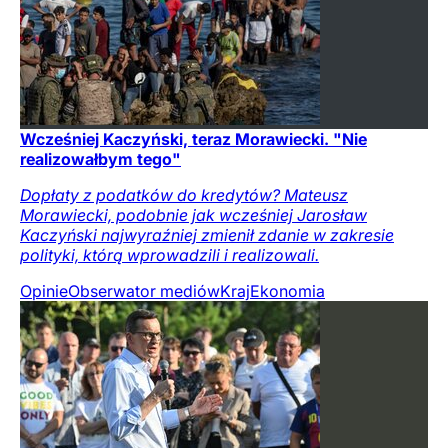
Wcześniej Kaczyński, teraz Morawiecki. "Nie
realizowałbym tego"
Dopłaty z podatków do kredytów? Mateusz
Morawiecki, podobnie jak wcześniej Jarosław
Kaczyński najwyraźniej zmienił zdanie w zakresie
polityki, którą wprowadzili i realizowali.
Opinie
Obserwator mediów
Kraj
Ekonomia