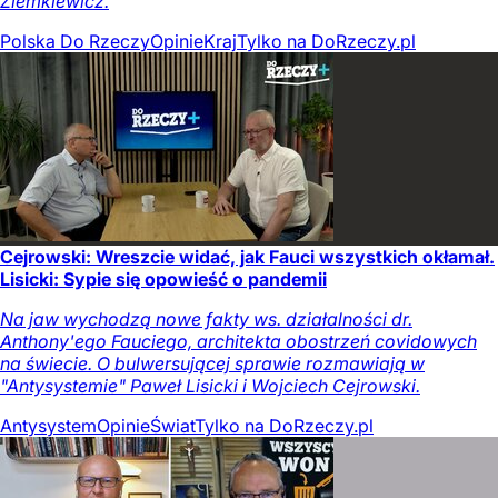
Ziemkiewicz.
Polska Do Rzeczy
Opinie
Kraj
Tylko na DoRzeczy.pl
Cejrowski: Wreszcie widać, jak Fauci wszystkich okłamał.
Lisicki: Sypie się opowieść o pandemii
Na jaw wychodzą nowe fakty ws. działalności dr.
Anthony'ego Fauciego, architekta obostrzeń covidowych
na świecie. O bulwersującej sprawie rozmawiają w
"Antysystemie" Paweł Lisicki i Wojciech Cejrowski.
Antysystem
Opinie
Świat
Tylko na DoRzeczy.pl