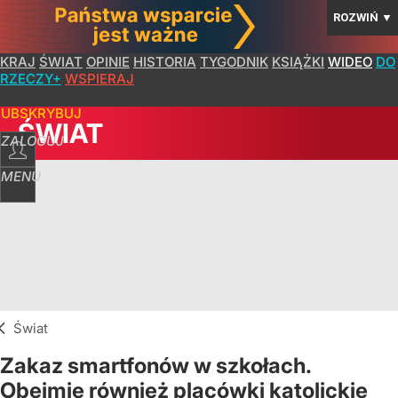
ROZWIŃ
▼
KRAJ
ŚWIAT
OPINIE
HISTORIA
TYGODNIK
KSIĄŻKI
WIDEO
DO
RZECZY+
WSPIERAJ
SUBSKRYBUJ
ŚWIAT
ZALOGUJ
MENU
Świat
Zakaz smartfonów w szkołach.
Obejmie również placówki katolickie