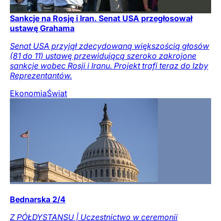
Sankcje na Rosję i Iran. Senat USA przegłosował
ustawę Grahama
Senat USA przyjął zdecydowaną większością głosów
(81 do 11) ustawę przewidującą szeroko zakrojone
sankcje wobec Rosji i Iranu. Projekt trafi teraz do Izby
Reprezentantów.
Ekonomia
Świat
Bednarska 2/4
Z PÓŁDYSTANSU | Uczestnictwo w ceremonii