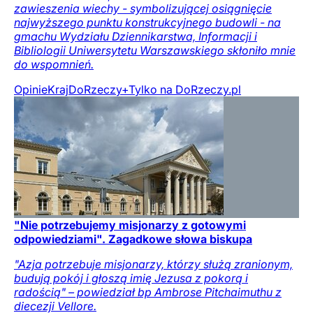
zawieszenia wiechy - symbolizującej osiągnięcie
najwyższego punktu konstrukcyjnego budowli - na
gmachu Wydziału Dziennikarstwa, Informacji i
Bibliologii Uniwersytetu Warszawskiego skłoniło mnie
do wspomnień.
Opinie
Kraj
DoRzeczy+
Tylko na DoRzeczy.pl
"Nie potrzebujemy misjonarzy z gotowymi
odpowiedziami". Zagadkowe słowa biskupa
"Azja potrzebuje misjonarzy, którzy służą zranionym,
budują pokój i głoszą imię Jezusa z pokorą i
radością" – powiedział bp Ambrose Pitchaimuthu z
diecezji Vellore.