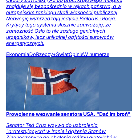
Cezary Zawalski | Aż 60 proc. krajowego majątku
znajduje się bezpośrednio w rękach państwa, a w
europejskim rankingu skali własności publicznej
Norwegię wyprzedzają jedynie Białoruś i Rosja.
Krytycy tego systemu słusznie zauważają, że
zamożność Oslo to nie zasługa genialnych
urzędników, lecz unikalnej obfitości surowców
energetycznych.
Ekonomia
DoRzeczy+
Świat
Opinie
W numerze
Prowojenne wezwanie senatora USA. "Dać im broń"
Senator Ted Cruz wzywa do uzbrojenia
"protestujących" w Iranie i dążenia Stanów
Zjednoczonych do obalenia reżimu ajatollahów.