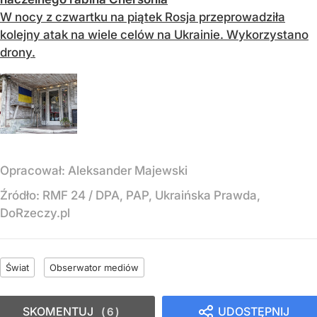
W nocy z czwartku na piątek Rosja przeprowadziła
kolejny atak na wiele celów na Ukrainie. Wykorzystano
drony.
Opracował:
Aleksander Majewski
Źródło:
RMF 24
/
DPA, PAP, Ukraińska Prawda,
DoRzeczy.pl
Świat
Obserwator mediów
SKOMENTUJ
UDOSTĘPNIJ
6