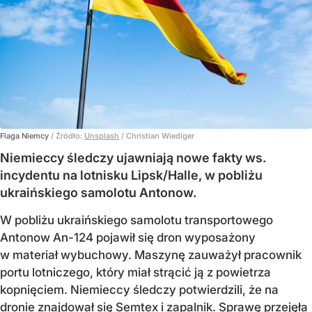
Flaga Niemcy
/ Źródło:
Unsplash
/
Christian Wiediger
Niemieccy śledczy ujawniają nowe fakty ws.
incydentu na lotnisku Lipsk/Halle, w pobliżu
ukraińskiego samolotu Antonow.
W pobliżu ukraińskiego samolotu transportowego
Antonow An-124 pojawił się dron wyposażony
w materiał wybuchowy. Maszynę zauważył pracownik
portu lotniczego, który miał strącić ją z powietrza
kopnięciem. Niemieccy śledczy potwierdzili, że na
dronie znajdował się Semtex i zapalnik. Sprawę przejęła