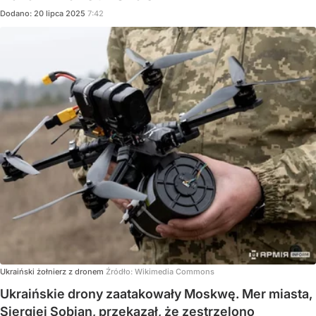
Dodano:
20
lipca
2025
7:42
Ukraiński żołnierz z dronem
Źródło:
Wikimedia Commons
Ukraińskie drony zaatakowały Moskwę. Mer miasta,
Siergiej Sobian, przekazał, że zestrzelono