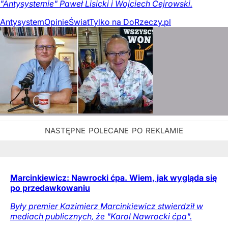
"Antysystemie" Paweł Lisicki i Wojciech Cejrowski.
Antysystem
Opinie
Świat
Tylko na DoRzeczy.pl
Marcinkiewicz: Nawrocki ćpa. Wiem, jak wygląda się
po przedawkowaniu
Były premier Kazimierz Marcinkiewicz stwierdził w
mediach publicznych, że "Karol Nawrocki ćpa".