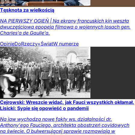
Tęsknota za wielkością
NA PIERWSZY OGIEŃ | Na ekrany francuskich kin weszła
dwuczęściowa epopeja filmowa o wojennych losach gen.
Charles’a de Gaulle’a.
Opinie
DoRzeczy+
Świat
W numerze
Cejrowski: Wreszcie widać, jak Fauci wszystkich okłamał.
Lisicki: Sypie się opowieść o pandemii
Na jaw wychodzą nowe fakty ws. działalności dr.
Anthony'ego Fauciego, architekta obostrzeń covidowych
na świecie. O bulwersującej sprawie rozmawiają w