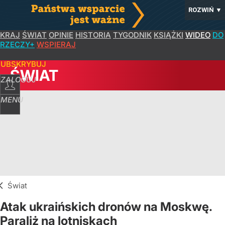
ROZWIŃ
▼
KRAJ
ŚWIAT
OPINIE
HISTORIA
TYGODNIK
KSIĄŻKI
WIDEO
DO
RZECZY+
WSPIERAJ
SUBSKRYBUJ
ŚWIAT
ZALOGUJ
MENU
Świat
Atak ukraińskich dronów na Moskwę.
Paraliż na lotniskach