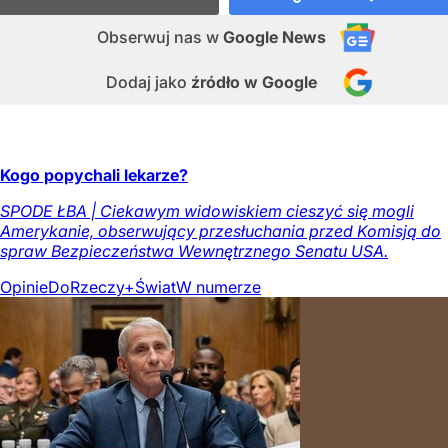
Obserwuj nas
w
Google News
Dodaj jako
źródło w Google
Kogo popychali lekarze?
SPODE ŁBA | Ciekawym widowiskiem cieszyć się mogli
Amerykanie, obserwujący przesłuchania przed Komisją do
spraw Bezpieczeństwa Wewnętrznego Senatu USA.
Opinie
DoRzeczy+
Świat
W numerze