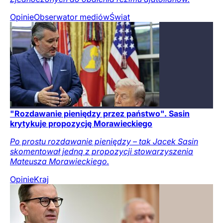
Opinie
Obserwator mediów
Świat
"Rozdawanie pieniędzy przez państwo". Sasin
krytykuje propozycję Morawieckiego
Po prostu rozdawanie pieniędzy – tak Jacek Sasin
skomentował jedną z propozycji stowarzyszenia
Mateusza Morawieckiego.
Opinie
Kraj