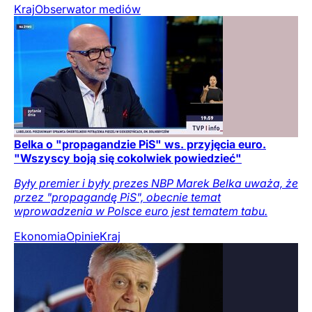
Kraj
Obserwator mediów
Belka o "propagandzie PiS" ws. przyjęcia euro.
"Wszyscy boją się cokolwiek powiedzieć"
Były premier i były prezes NBP Marek Belka uważa, że
przez "propagandę PiS", obecnie temat
wprowadzenia w Polsce euro jest tematem tabu.
Ekonomia
Opinie
Kraj