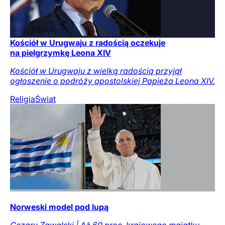
Kościół w Urugwaju z radością oczekuje
na pielgrzymkę Leona XIV
Kościół w Urugwaju z wielką radością przyjął
ogłoszenie o podróży apostolskiej Papieża Leona XIV.
Religia
Świat
Norweski model pod lupą