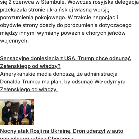
się 2 czerwca w Stambule. Wówczas rosyjska delegacja
przekazała stronie ukraińskiej własną wersję
porozumienia pokojowego. W trakcie negocjacji
obydwie strony doszły do porozumienia dotyczącego
między innymi wymiany poważnie chorych jeńców
wojennych.
Sensacyjne doniesienia z USA. Trump chce odsunąć
Zełenskiego od władzy?
Amerykańskie media donoszą, że administracja
Donalda Trumpa ma plan, by odsunąć Wołodymyra
Zełenskiego od władzy.
Nocny atak Rosji na Ukrainę. Dron uderzył w auto
naczelnego rabina Chersonia