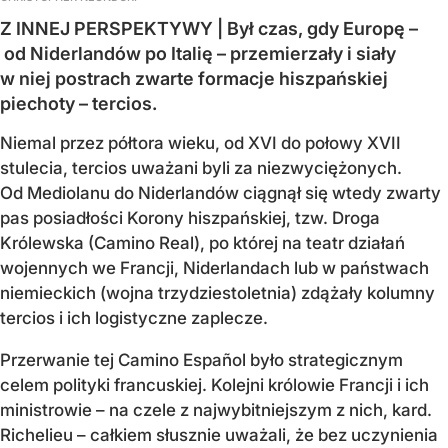
Z INNEJ PERSPEKTYWY | Był czas, gdy Europę –
od Niderlandów po Italię – przemierzały i siały
w niej postrach zwarte formacje hiszpańskiej
piechoty – tercios.
Niemal przez półtora wieku, od XVI do połowy XVII
stulecia, tercios uważani byli za niezwyciężonych.
Od Mediolanu do Niderlandów ciągnął się wtedy zwarty
pas posiadłości Korony hiszpańskiej, tzw. Droga
Królewska (Camino Real), po której na teatr działań
wojennych we Francji, Niderlandach lub w państwach
niemieckich (wojna trzydziestoletnia) zdążały kolumny
tercios i ich logistyczne zaplecze.
Przerwanie tej Camino Español było strategicznym
celem polityki francuskiej. Kolejni królowie Francji i ich
ministrowie – na czele z najwybitniejszym z nich, kard.
Richelieu – całkiem słusznie uważali, że bez uczynienia