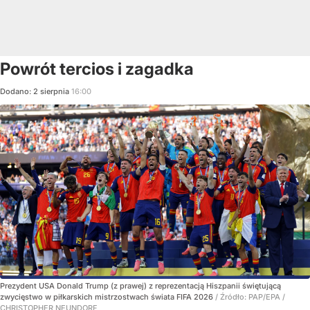
Powrót tercios i zagadka
Dodano:
2
sierpnia
16:00
Prezydent USA Donald Trump (z prawej) z reprezentacją Hiszpanii świętującą
zwycięstwo w piłkarskich mistrzostwach świata FIFA 2026
/ Źródło:
PAP/EPA
/
CHRISTOPHER NEUNDORF