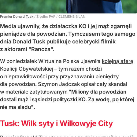
Premier Donald Tusk
/ Źródło:
PAP
/
CLEMENS BILAN
Media ujawniły, że działaczka KO i jej mąż zgarnęli
pieniądze dla powodzian. Tymczasem tego samego
dnia Donald Tusk publikuje celebrycki filmik
z aktorami "Rancza".
W poniedziałek Wirtualna Polska ujawniła
kolejną aferę
Koalicji Obywatelskiej
– tym razem chodzi
o nieprawidłowości przy przyznawaniu pieniędzy
dla powodzian. Szymon Jadczak opisał cały skandal
w materiale zatytułowanym "
Miliony dla powodzian
dostali mąż i sąsiedzi polityczki KO. Za wodę, po której
nie ma śladu"
.
Tusk: Wilk syty i Wilkowyje City