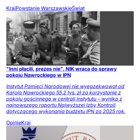
Kraj
Powstanie Warszawskie
Świat
"Inni płacili, prezes nie". NIK wraca do sprawy
pokoju Nawrockiego w IPN
Instytut Pamięci Narodowej nie wyegzekwował od
Karola Nawrockiego 55,2 tys. zł za korzystanie z
pokoju gościnnego w centrali instytutu – wynika z
najnowszego raportu Najwyższej Izby Kontroli
dotyczącego wykonania budżetu IPN za 2025 rok.
Opinie
Kraj