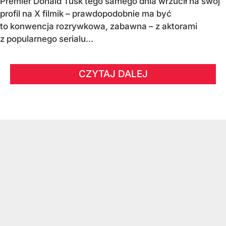
Premier Donald Tusk tego samego dnia wrzucił na swój
profil na X filmik – prawdopodobnie ma być
to konwencja rozrywkowa, zabawna – z aktorami
z popularnego serialu...
CZYTAJ DALEJ