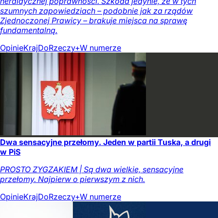
heraldycznej poprawności. Szkoda jedynie, że w tych
szumnych zapowiedziach – podobnie jak za rządów
Zjednoczonej Prawicy – brakuje miejsca na sprawę
fundamentalną.
Opinie
Kraj
DoRzeczy+
W numerze
Dwa sensacyjne przełomy. Jeden w partii Tuska, a drugi
w PiS
PROSTO ZYGZAKIEM | Są dwa wielkie, sensacyjne
przełomy. Najpierw o pierwszym z nich.
Opinie
Kraj
DoRzeczy+
W numerze