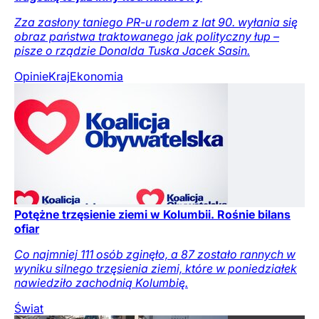
Zza zasłony taniego PR-u rodem z lat 90. wyłania się
obraz państwa traktowanego jak polityczny łup –
pisze o rządzie Donalda Tuska Jacek Sasin.
Opinie
Kraj
Ekonomia
Potężne trzęsienie ziemi w Kolumbii. Rośnie bilans
ofiar
Co najmniej 111 osób zginęło, a 87 zostało rannych w
wyniku silnego trzęsienia ziemi, które w poniedziałek
nawiedziło zachodnią Kolumbię.
Świat