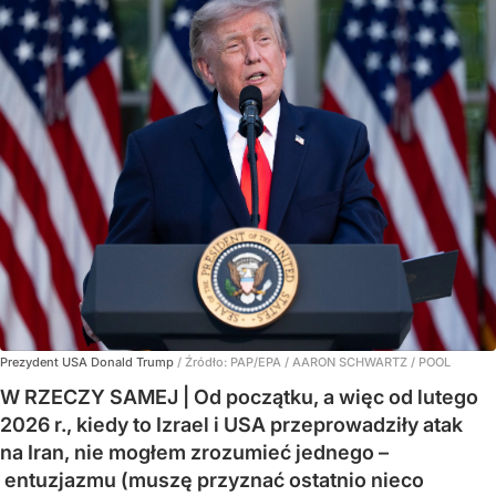
Prezydent USA Donald Trump
/ Źródło:
PAP/EPA
/
AARON SCHWARTZ / POOL
W RZECZY SAMEJ | Od początku, a więc od lutego
2026 r., kiedy to Izrael i USA przeprowadziły atak
na Iran, nie mogłem zrozumieć jednego –
entuzjazmu (muszę przyznać ostatnio nieco