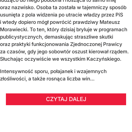
łudząco do niego podobna i nosząca to samo imię
oraz nazwisko. Osoba ta została w tajemniczy sposób
usunięta z pola widzenia po utracie władzy przez PiS
i wtedy dopiero mógł powrócić prawdziwy Mateusz
Morawiecki. To ten, który dzisiaj bryluje w programach
publicystycznych, demaskując straszliwe skutki
oraz praktyki funkcjonowania Zjednoczonej Prawicy
za czasów, gdy jego sobowtór oszust kierował rządem.
Słuchając oczywiście we wszystkim Kaczyńskiego.
Intensywność sporu, połajanek i wzajemnych
złośliwości, a także rosnąca liczba win...
CZYTAJ DALEJ