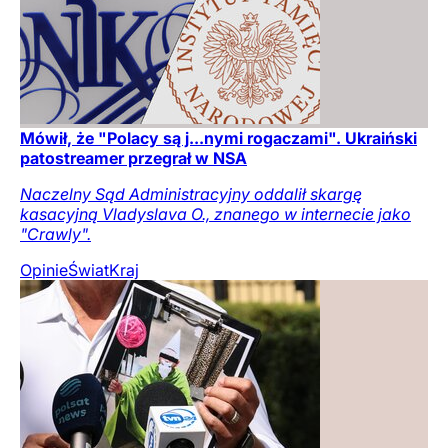
Mówił, że "Polacy są j...nymi rogaczami". Ukraiński
patostreamer przegrał w NSA
Naczelny Sąd Administracyjny oddalił skargę
kasacyjną Vladyslava O., znanego w internecie jako
"Crawly".
Opinie
Świat
Kraj