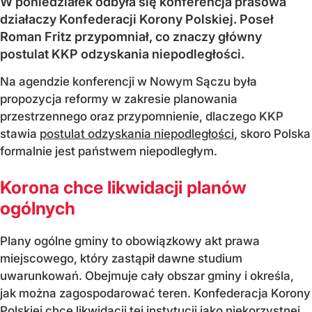
W poniedziałek odbyła się konferencja prasowa
działaczy Konfederacji Korony Polskiej. Poseł
Roman Fritz przypomniał, co znaczy główny
postulat KKP odzyskania niepodległości.
Na agendzie konferencji w Nowym Sączu była
propozycja reformy w zakresie planowania
przestrzennego oraz przypomnienie, dlaczego KKP
stawia
postulat odzyskania niepodległości
, skoro Polska
formalnie jest państwem niepodległym.
Korona chce likwidacji planów
ogólnych
Plany ogólne gminy to obowiązkowy akt prawa
miejscowego, który zastąpił dawne studium
uwarunkowań. Obejmuje cały obszar gminy i określa,
jak można zagospodarować teren. Konfederacja Korony
Polskiej chce likwidacji tej instytucji jako niekorzystnej