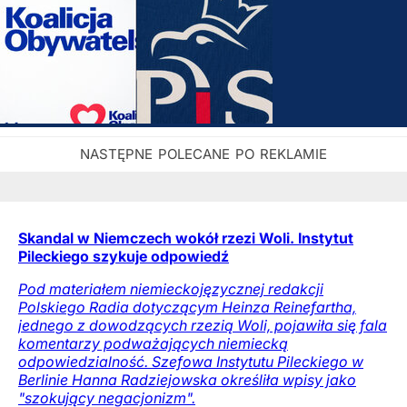
Skandal w Niemczech wokół rzezi Woli. Instytut
Pileckiego szykuje odpowiedź
Pod materiałem niemieckojęzycznej redakcji
Polskiego Radia dotyczącym Heinza Reinefartha,
jednego z dowodzących rzezią Woli, pojawiła się fala
komentarzy podważających niemiecką
odpowiedzialność. Szefowa Instytutu Pileckiego w
Berlinie Hanna Radziejowska określiła wpisy jako
"szokujący negacjonizm".