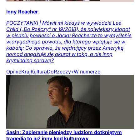
Inny Reacher
POCZYTANKI | Mówił mi kiedyś w wywiadzie Lee
Child („Do Rzeczy” nr 19/2018), że największy kłopot
w pisaniu powieści o Jacku Reacherze to wymyślenie
wiarygodnego powodu, dla którego wplątuje się w
kabałę: Co sprawia, że wędrujący przez Amerykę
nomad angażuje się akurat w taką, a nie inną
kryminalną sprawę?
Opinie
Kraj
Kultura
DoRzeczy+
W numerze
Sasin: Zabieranie pieniędzy ludziom dotkniętym
tragedią to już inny kod kulturowy