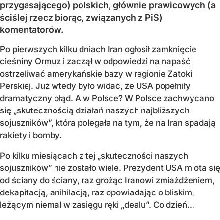
przygasającego) polskich, głównie prawicowych (a
ściślej rzecz biorąc, związanych z PiS)
komentatorów.
Po pierwszych kilku dniach Iran ogłosił zamknięcie
cieśniny Ormuz i zaczął w odpowiedzi na napaść
ostrzeliwać amerykańskie bazy w regionie Zatoki
Perskiej. Już wtedy było widać, że USA popełniły
dramatyczny błąd. A w Polsce? W Polsce zachwycano
się „skutecznością działań naszych najbliższych
sojuszników”, która polegała na tym, że na Iran spadają
rakiety i bomby.
Po kilku miesiącach z tej „skuteczności naszych
sojuszników” nie zostało wiele. Prezydent USA miota się
od ściany do ściany, raz grożąc Iranowi zmiażdżeniem,
dekapitacją, anihilacją, raz opowiadając o bliskim,
leżącym niemal w zasięgu ręki „dealu”. Co dzień...