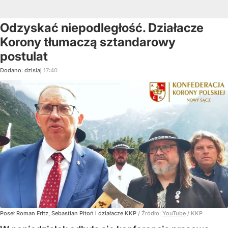
Odzyskać niepodległość. Działacze
Korony tłumaczą sztandarowy
postulat
Dodano:
dzisiaj
17:40
Poseł Roman Fritz, Sebastian Pitoń i działacze KKP
/ Źródło:
YouTube
/
KKP