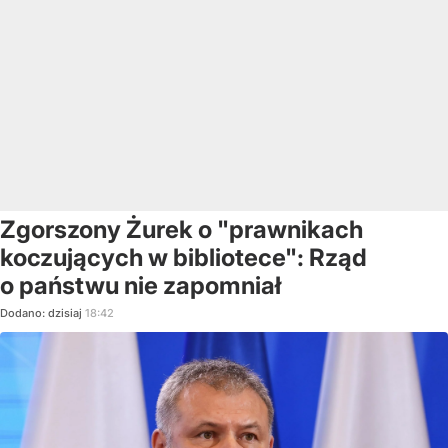
Zgorszony Żurek o "prawnikach
koczujących w bibliotece": Rząd
o państwu nie zapomniał
Dodano:
dzisiaj
18:42