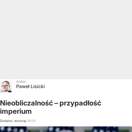
Autor:
Paweł Lisicki
Nieobliczalność – przypadłość
imperium
Dodano:
wczoraj
16:00