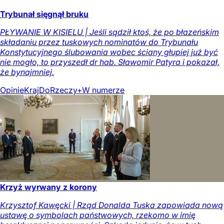
Trybunał sięgnął bruku
PŁYWANIE W KISIELU | Jeśli sądził ktoś, że po błazeńskim
składaniu przez tuskowych nominatów do Trybunału
Konstytucyjnego ślubowania wobec ściany głupiej już być
nie mogło, to przyszedł dr hab. Sławomir Patyra i pokazał,
że bynajmniej.
Opinie
Kraj
DoRzeczy+
W numerze
Krzyż wyrwany z korony
Krzysztof Kawęcki | Rząd Donalda Tuska zapowiada nową
ustawę o symbolach państwowych, rzekomo w imię