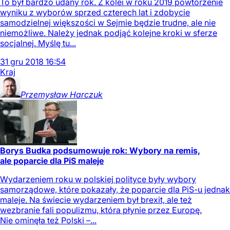
To był bardzo udany rok. Z kolei w roku 2019 powtórzenie
wyniku z wyborów sprzed czterech lat i zdobycie
samodzielnej większości w Sejmie będzie trudne, ale nie
niemożliwe. Należy jednak podjąć kolejne kroki w sferze
socjalnej. Myślę tu...
31
gru
2018
16:54
Kraj
Przemysław
Harczuk
Borys Budka podsumowuje rok: Wybory na remis,
ale poparcie dla PiS maleje
Wydarzeniem roku w polskiej polityce były wybory
samorządowe, które pokazały, że poparcie dla PiS-u jednak
maleje. Na świecie wydarzeniem był brexit, ale też
wezbranie fali populizmu, która płynie przez Europę.
Nie ominęła też Polski –...