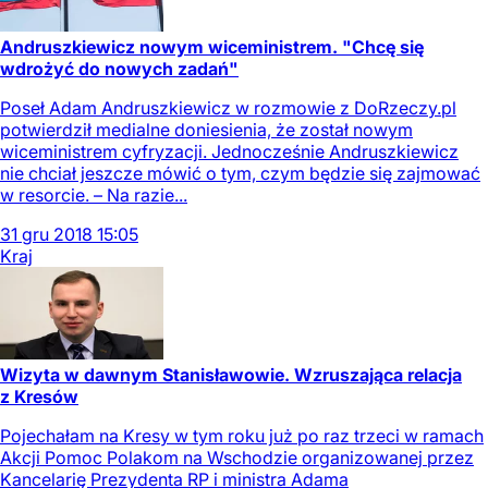
Andruszkiewicz nowym wiceministrem. "Chcę się
wdrożyć do nowych zadań"
Poseł Adam Andruszkiewicz w rozmowie z DoRzeczy.pl
potwierdził medialne doniesienia, że został nowym
wiceministrem cyfryzacji. Jednocześnie Andruszkiewicz
nie chciał jeszcze mówić o tym, czym będzie się zajmować
w resorcie. – Na razie...
31
gru
2018
15:05
Kraj
Wizyta w dawnym Stanisławowie. Wzruszająca relacja
z Kresów
Pojechałam na Kresy w tym roku już po raz trzeci w ramach
Akcji Pomoc Polakom na Wschodzie organizowanej przez
Kancelarię Prezydenta RP i ministra Adama