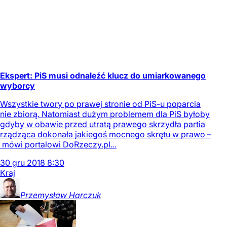
Ekspert: PiS musi odnaleźć klucz do umiarkowanego
wyborcy
Wszystkie twory po prawej stronie od PiS-u poparcia
nie zbiorą. Natomiast dużym problemem dla PiS byłoby
gdyby w obawie przed utratą prawego skrzydła partia
rządząca dokonała jakiegoś mocnego skrętu w prawo –
mówi portalowi DoRzeczy.pl...
30
gru
2018
8:30
Kraj
Przemysław
Harczuk