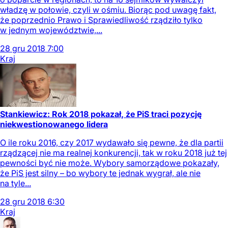
władzę w połowie, czyli w ośmiu. Biorąc pod uwagę fakt,
że poprzednio Prawo i Sprawiedliwość rządziło tylko
w jednym województwie,...
28
gru
2018
7:00
Kraj
Stankiewicz: Rok 2018 pokazał, że PiS traci pozycję
niekwestionowanego lidera
O ile roku 2016, czy 2017 wydawało się pewne, że dla partii
rządzącej nie ma realnej konkurencji, tak w roku 2018 już tej
pewności być nie może. Wybory samorządowe pokazały,
że PiS jest silny – bo wybory te jednak wygrał, ale nie
na tyle...
28
gru
2018
6:30
Kraj