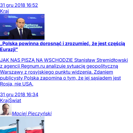
31
gru
2018
16:52
Kraj
„Polska powinna dorosnąć i zrozumieć, że jest częścią
Eurazji”
JAK NAS PISZĄ NA WSCHODZIE Stanisław Stremidłowski
z agencji Regnum.ru analizuje sytuację geopolityczną
Warszawy z rosyjskiego punktu widzenia. Zdaniem
publicysty Polska zapomina o tym, że jej sąsiadem jest
Rosja, nie USA.
31
gru
2018
16:34
Kraj
Świat
Maciej
Pieczyński