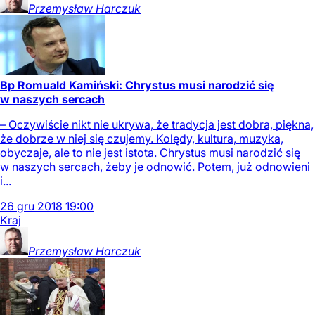
Przemysław
Harczuk
Bp Romuald Kamiński: Chrystus musi narodzić się
w naszych sercach
– Oczywiście nikt nie ukrywa, że tradycja jest dobra, piękna,
że dobrze w niej się czujemy. Kolędy, kultura, muzyka,
obyczaje, ale to nie jest istota. Chrystus musi narodzić się
w naszych sercach, żeby je odnowić. Potem, już odnowieni
i...
26
gru
2018
19:00
Kraj
Przemysław
Harczuk