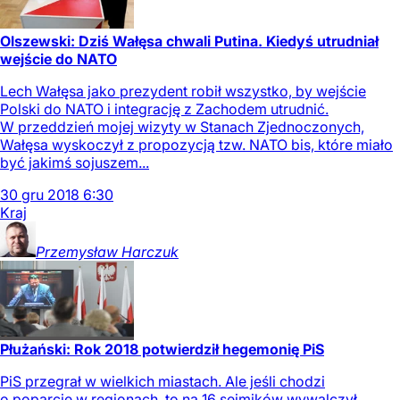
Olszewski: Dziś Wałęsa chwali Putina. Kiedyś utrudniał
wejście do NATO
Lech Wałęsa jako prezydent robił wszystko, by wejście
Polski do NATO i integrację z Zachodem utrudnić.
W przeddzień mojej wizyty w Stanach Zjednoczonych,
Wałęsa wyskoczył z propozycją tzw. NATO bis, które miało
być jakimś sojuszem...
30
gru
2018
6:30
Kraj
Przemysław
Harczuk
Płużański: Rok 2018 potwierdził hegemonię PiS
PiS przegrał w wielkich miastach. Ale jeśli chodzi
o poparcie w regionach, to na 16 sejmików wywalczył