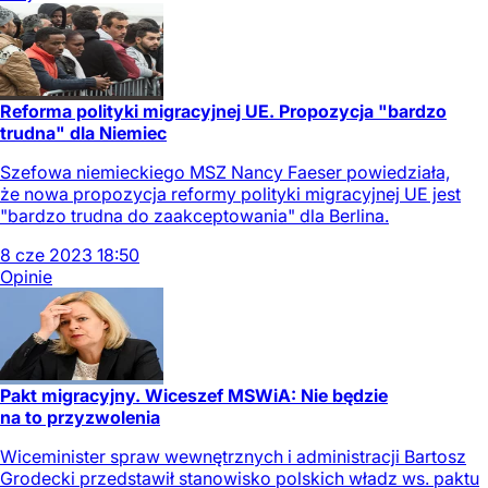
Reforma polityki migracyjnej UE. Propozycja "bardzo
trudna" dla Niemiec
Szefowa niemieckiego MSZ Nancy Faeser powiedziała,
że nowa propozycja reformy polityki migracyjnej UE jest
"bardzo trudna do zaakceptowania" dla Berlina.
8
cze
2023
18:50
Opinie
Pakt migracyjny. Wiceszef MSWiA: Nie będzie
na to przyzwolenia
Wiceminister spraw wewnętrznych i administracji Bartosz
Grodecki przedstawił stanowisko polskich władz ws. paktu