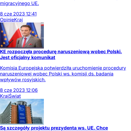
migracyjnego UE.
8
cze
2023
12:41
Opinie
Kraj
KE rozpoczęła procedurę naruszeniową wobec Polski.
Jest oficjalny komunikat
Komisja Europejska potwierdziła uruchomienie procedury
naruszeniowej wobec Polski ws. komisji ds. badania
wpływów rosyjskich.
8
cze
2023
12:06
Kraj
Świat
Są szczegóły projektu prezydenta ws. UE. Chce