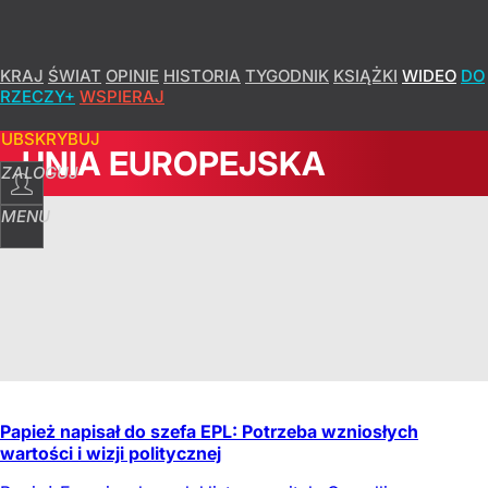
KRAJ
ŚWIAT
OPINIE
HISTORIA
TYGODNIK
KSIĄŻKI
WIDEO
DO
RZECZY+
WSPIERAJ
SUBSKRYBUJ
UNIA EUROPEJSKA
ZALOGUJ
MENU
Papież napisał do szefa EPL: Potrzeba wzniosłych
wartości i wizji politycznej