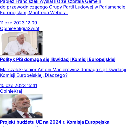
Papież Franciszek wysłał list ze szpitala Gemelli
do przewodniczącego Grupy Partii Ludowej w Parlamencie
Europejskim, Manfreda Webera.
11
cze
2023
12:09
Opinie
Religia
Świat
Polityk PiS domaga się likwidacji Komisji Europejskiej
Marszałek-senior Antoni Macierewicz domaga się likwidacji
Komisji Europejskiej. Dlaczego?
10
cze
2023
15:41
Opinie
Kraj
Projekt budżetu UE na 2024 r. Komisja Europejska