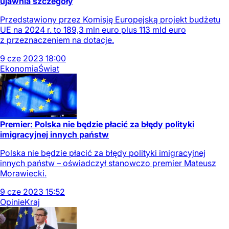
ujawnia szczegóły
Przedstawiony przez Komisję Europejską projekt budżetu
UE na 2024 r. to 189,3 mln euro plus 113 mld euro
z przeznaczeniem na dotacje.
9
cze
2023
18:00
Ekonomia
Świat
Premier: Polska nie będzie płacić za błędy polityki
imigracyjnej innych państw
Polska nie będzie płacić za błędy polityki imigracyjnej
innych państw – oświadczył stanowczo premier Mateusz
Morawiecki.
9
cze
2023
15:52
Opinie
Kraj