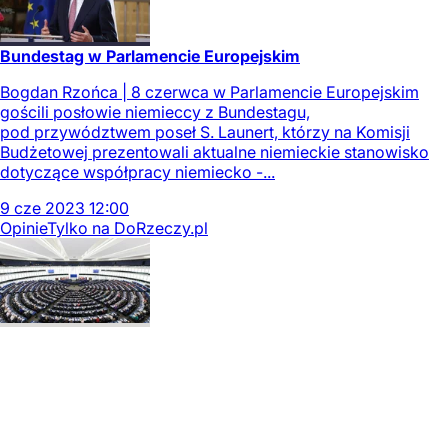
Bundestag w Parlamencie Europejskim
Bogdan Rzońca | 8 czerwca w Parlamencie Europejskim
gościli posłowie niemieccy z Bundestagu,
pod przywództwem poseł S. Launert, którzy na Komisji
Budżetowej prezentowali aktualne niemieckie stanowisko
dotyczące współpracy niemiecko -...
9
cze
2023
12:00
Opinie
Tylko na DoRzeczy.pl