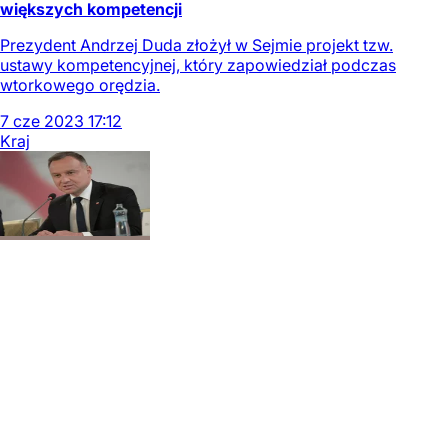
większych kompetencji
Prezydent Andrzej Duda złożył w Sejmie projekt tzw.
ustawy kompetencyjnej, który zapowiedział podczas
wtorkowego orędzia.
7
cze
2023
17:12
Kraj