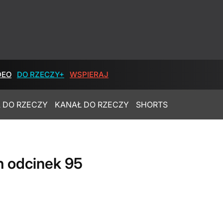
DEO
DO RZECZY+
WSPIERAJ
 DO RZECZY
KANAŁ DO RZECZY
SHORTS
n odcinek 95