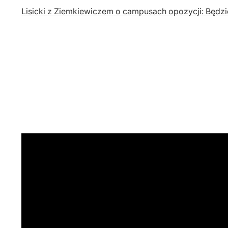
Lisicki z Ziemkiewiczem o campusach opozycji: Będzi