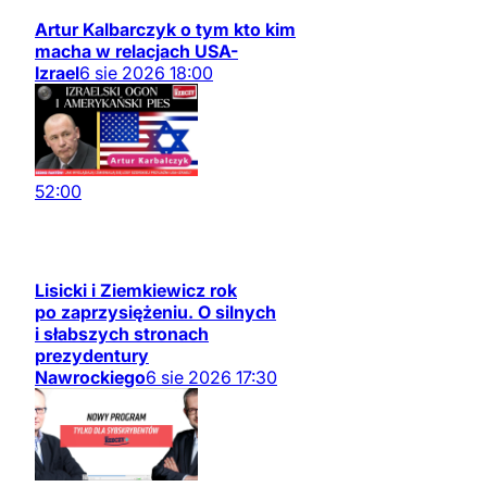
Artur Kalbarczyk o tym kto kim
macha w relacjach USA-
Izrael
6
sie
2026
18:00
52:00
Lisicki i Ziemkiewicz rok
po zaprzysiężeniu. O silnych
i słabszych stronach
prezydentury
Nawrockiego
6
sie
2026
17:30