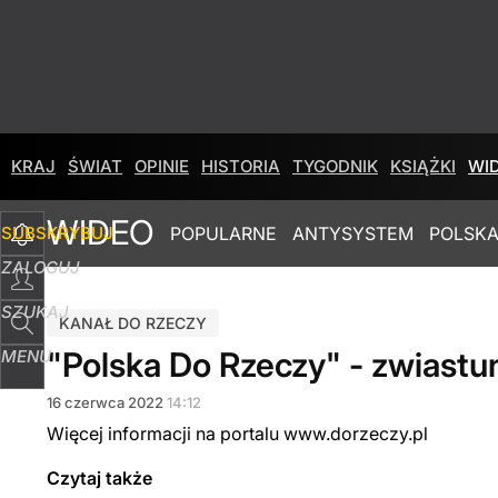
KRAJ
ŚWIAT
OPINIE
HISTORIA
TYGODNIK
KSIĄŻKI
WI
WIDEO
SUBSKRYBUJ
POPULARNE
ANTYSYSTEM
POLSKA
ZALOGUJ
SZUKAJ
KANAŁ DO RZECZY
"Polska Do Rzeczy" - zwiastu
MENU
16
czerwca
2022
14:12
Więcej informacji na portalu www.dorzeczy.pl
Czytaj także