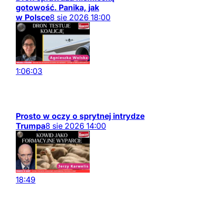
gotowość. Panika, jak
w Polsce
8
sie
2026
18:00
1:06:03
Prosto w oczy o sprytnej intrydze
Trumpa
8
sie
2026
14:00
18:49