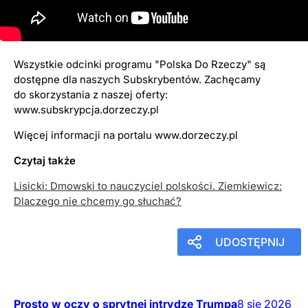
komentują
11
czerwca
2024
11:16
Wszystkie odcinki programu "Polska Do Rzeczy" są
dostępne dla naszych Subskrybentów. Zachęcamy
do skorzystania z naszej oferty:
www.subskrypcja.dorzeczy.pl
Więcej informacji na portalu www.dorzeczy.pl
Czytaj także
Lisicki: Dmowski to nauczyciel polskości. Ziemkiewicz:
Dlaczego nie chcemy go słuchać?
UDOSTĘPNIJ
Prosto w oczy o sprytnej intrydze Trumpa
8
sie
2026