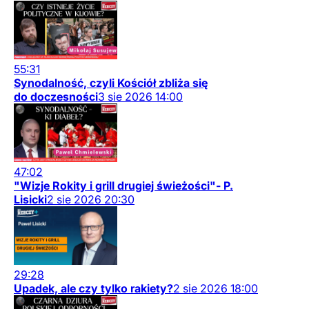
55:31
Synodalność, czyli Kościół zbliża się
do doczesności
3
sie
2026
14:00
47:02
"Wizje Rokity i grill drugiej świeżości"- P.
Lisicki
2
sie
2026
20:30
29:28
Upadek, ale czy tylko rakiety?
2
sie
2026
18:00