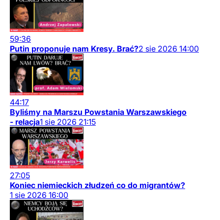
59:36
Putin proponuje nam Kresy. Brać?
2
sie
2026
14:00
44:17
Byliśmy na Marszu Powstania Warszawskiego
- relacja
1
sie
2026
21:15
27:05
Koniec niemieckich złudzeń co do migrantów?
1
sie
2026
16:00