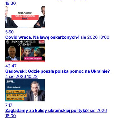
19:30
5:50
Covid wraca. Na ławę oskarżonych
4
sie
2026
18:00
42:47
Gadowski: Gdzie poszła polska pomoc na Ukrainie?
4
sie
2026
10:22
7:17
Zaglądamy za kulisy ukraińskiej polityki
3
sie
2026
18:00