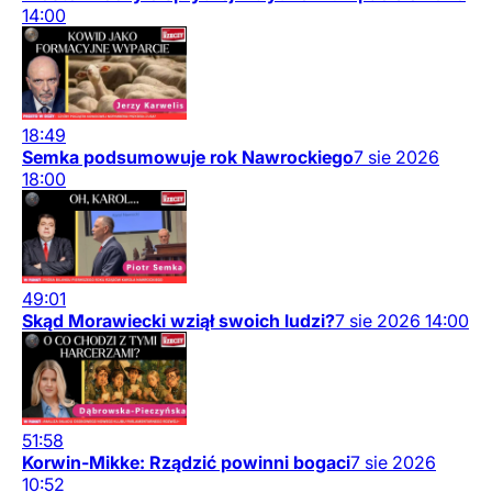
14:00
18:49
Semka podsumowuje rok Nawrockiego
7
sie
2026
18:00
49:01
Skąd Morawiecki wziął swoich ludzi?
7
sie
2026
14:00
51:58
Korwin-Mikke: Rządzić powinni bogaci
7
sie
2026
10:52