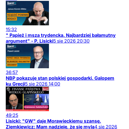
15:32
" Papież i msza trydencka. Najbardziej bałamutny
argument" - P. Lisicki
5
sie
2026
20:30
36:57
NBP pokazuje stan polskiej gospodarki. Galopem
ku Grecji
5
sie
2026
14:00
49:25
Lisicki: "GW" daje Morawieckiemu szansę.
Ziemkiewicz: Mam nadzieję, że się mylą
4
sie
2026