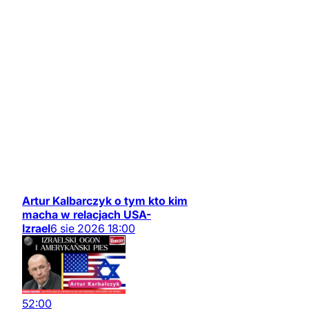
Artur Kalbarczyk o tym kto kim
macha w relacjach USA-
Izrael
6
sie
2026
18:00
52:00