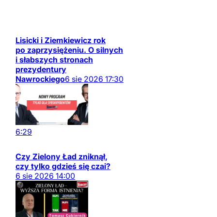
Lisicki i Ziemkiewicz rok
po zaprzysiężeniu. O silnych
i słabszych stronach
prezydentury
Nawrockiego
6
sie
2026
17:30
6:29
Czy Zielony Ład zniknął,
czy tylko gdzieś się czai?
6
sie
2026
14:00