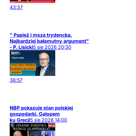
43:37
" Papież i msza trydencka.
Najbardziej bałamutny argument"
- P. Lisicki
5
sie
2026
20:30
36:57
NBP pokazuje stan polskiej
gospodarki. Galopem
ku Grecji
5
sie
2026
14:00