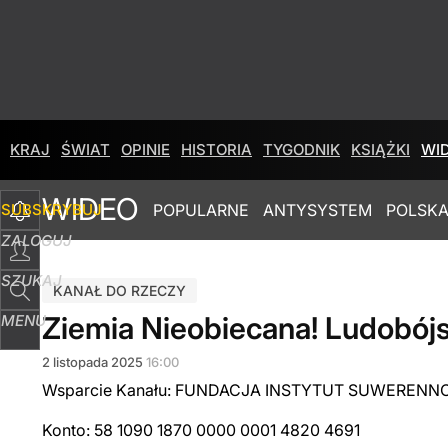
KRAJ
ŚWIAT
OPINIE
HISTORIA
TYGODNIK
KSIĄŻKI
WI
WIDEO
SUBSKRYBUJ
POPULARNE
ANTYSYSTEM
POLSKA
ZALOGUJ
SZUKAJ
KANAŁ DO RZECZY
Ziemia Nieobiecana! Ludobójs
MENU
2
listopada
2025
16:00
Wsparcie Kanału: FUNDACJA INSTYTUT SUWERENNO
Konto: 58 1090 1870 0000 0001 4820 4691