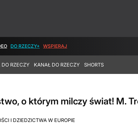
DEO
DO RZECZY+
WSPIERAJ
 DO RZECZY
KANAŁ DO RZECZY
SHORTS
two, o którym milczy świat! M. T
ŚCI I DZIEDZICTWA W EUROPIE