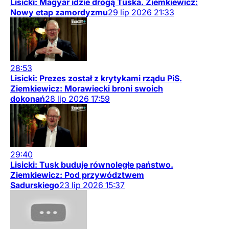
Lisicki: Magyar idzie drogą Tuska. Ziemkiewicz:
Nowy etap zamordyzmu
29
lip
2026
21:33
28:53
Lisicki: Prezes został z krytykami rządu PiS.
Ziemkiewicz: Morawiecki broni swoich
dokonań
28
lip
2026
17:59
29:40
Lisicki: Tusk buduje równoległe państwo.
Ziemkiewicz: Pod przywództwem
Sadurskiego
23
lip
2026
15:37