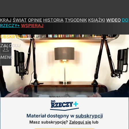
KRAJ
ŚWIAT
OPINIE
HISTORIA
TYGODNIK
KSIĄŻKI
WIDEO
DO
RZECZY+
WSPIERAJ
SUBSKRYBUJ
ZALOGUJ
MENU
POPULARNE
PROGRAMY
Odcinek 54
Materiał dostępny w
subskrypcji
Masz subskrypcję?
Zaloguj się
lub
25
stycznia
2022
17:00