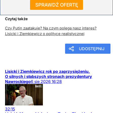
SPRAWDŹ OFERTĘ
Więcej informacji na portalu www.dorzeczy.pl
Czytaj także
Czy Putin zaatakuje? Na czym polega nasz interes?
Lisicki i Ziemkiewicz o polityce realistycznej
UDOSTĘPNIJ
Lisicki i Ziemkiewicz rok po zaprzysiężeniu.
O silnych i słabszych stronach prezydentury
Nawrockiego
6
sie
2026
16:28
32:15