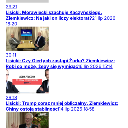
29:21
Lisicki: Morawiecki szachuje Kaczyńskiego.
Ziemkiewicz: Na jaki on liczy elektorat?
21
lip
2026
18:20
30:11
Lisicki: Czy Giertych zastąpi Żurka? Ziemkiewicz:
Robi co może, żeby się wymigać
16
lip
2026
15:14
29:18
Lisicki: Trump coraz mniej obliczalny. Ziemkiewicz:
Chiny ostoją stabilności
14
lip
2026
18:58