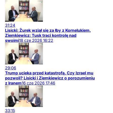
31:24
Lisicki: Żurek wziął się za łby z Kornelukiem.
Ziemkiewicz: Tusk traci kontrolę nad
swoimi
18
cze
2026
16:22
29:06
Trump ucieka przed katastrofą. Czy Izrael mu
pozwoli? Lisicki i Ziemkiewicz o porozumieniu
z Iranem
16
cze
2026
17:46
33:15