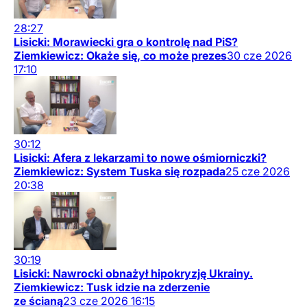
28:27
Lisicki: Morawiecki gra o kontrolę nad PiS?
Ziemkiewicz: Okaże się, co może prezes
30
cze
2026
17:10
30:12
Lisicki: Afera z lekarzami to nowe ośmiorniczki?
Ziemkiewicz: System Tuska się rozpada
25
cze
2026
20:38
30:19
Lisicki: Nawrocki obnażył hipokryzję Ukrainy.
Ziemkiewicz: Tusk idzie na zderzenie
ze ścianą
23
cze
2026
16:15