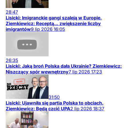
28:47
Lisicki: Imigranckie gangi szaleją w Europie.
Ziemkiewicz: Receptą... zwiększenie liczby
imigrantów
9
lip
2026
16:05
26:35
Lisicki: Jaką broń Polska dała Ukrainie? Ziemkiewicz:
Niszczący spór wewnętrzny
7
lip
2026
17:23
31:50
Lisicki: Ujawniła się partia Polska to obciach.
Ziemkiewicz: Będą czcić UPA
2
lip
2026
18:37