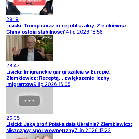
29:18
Lisicki: Trump coraz mniej obliczalny. Ziemkiewicz:
Chiny ostoją stabilności
14
lip
2026
18:58
28:47
Lisicki: Imigranckie gangi szaleją w Europie.
Ziemkiewicz: Receptą... zwiększenie liczby
imigrantów
9
lip
2026
16:05
26:35
Lisicki: Jaką broń Polska dała Ukrainie? Ziemkiewicz:
Niszczący spór wewnętrzny
7
lip
2026
17:23