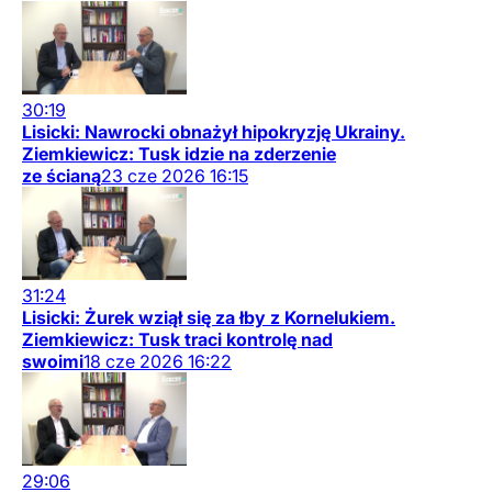
30:19
Lisicki: Nawrocki obnażył hipokryzję Ukrainy.
Ziemkiewicz: Tusk idzie na zderzenie
ze ścianą
23
cze
2026
16:15
31:24
Lisicki: Żurek wziął się za łby z Kornelukiem.
Ziemkiewicz: Tusk traci kontrolę nad
swoimi
18
cze
2026
16:22
29:06