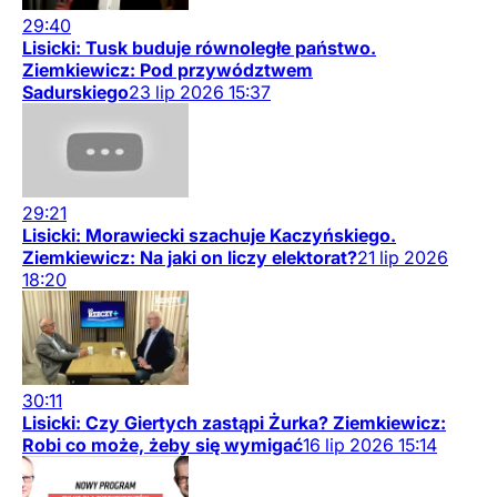
29:40
Lisicki: Tusk buduje równoległe państwo.
Ziemkiewicz: Pod przywództwem
Sadurskiego
23
lip
2026
15:37
29:21
Lisicki: Morawiecki szachuje Kaczyńskiego.
Ziemkiewicz: Na jaki on liczy elektorat?
21
lip
2026
18:20
30:11
Lisicki: Czy Giertych zastąpi Żurka? Ziemkiewicz:
Robi co może, żeby się wymigać
16
lip
2026
15:14