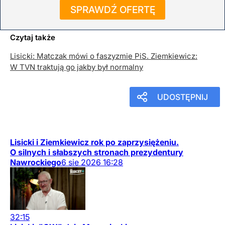
SPRAWDŹ OFERTĘ
Więcej informacji na portalu www.dorzeczy.pl
Czytaj także
Lisicki: Matczak mówi o faszyzmie PiS. Ziemkiewicz:
W TVN traktują go jakby był normalny
UDOSTĘPNIJ
Lisicki i Ziemkiewicz rok po zaprzysiężeniu.
O silnych i słabszych stronach prezydentury
Nawrockiego
6
sie
2026
16:28
32:15