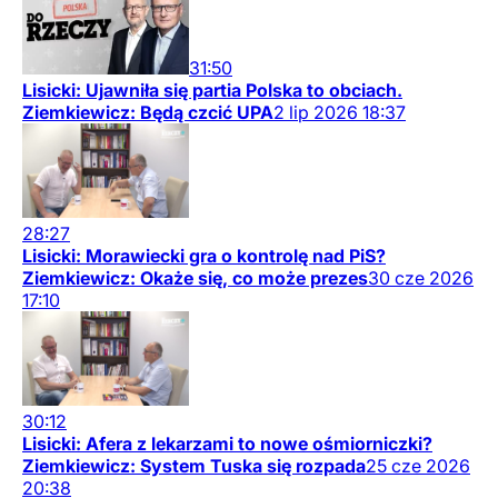
31:50
Lisicki: Ujawniła się partia Polska to obciach.
Ziemkiewicz: Będą czcić UPA
2
lip
2026
18:37
28:27
Lisicki: Morawiecki gra o kontrolę nad PiS?
Ziemkiewicz: Okaże się, co może prezes
30
cze
2026
17:10
30:12
Lisicki: Afera z lekarzami to nowe ośmiorniczki?
Ziemkiewicz: System Tuska się rozpada
25
cze
2026
20:38