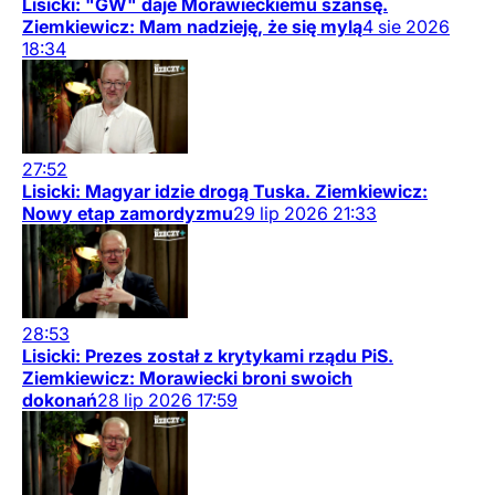
Lisicki: "GW" daje Morawieckiemu szansę.
Ziemkiewicz: Mam nadzieję, że się mylą
4
sie
2026
18:34
27:52
Lisicki: Magyar idzie drogą Tuska. Ziemkiewicz:
Nowy etap zamordyzmu
29
lip
2026
21:33
28:53
Lisicki: Prezes został z krytykami rządu PiS.
Ziemkiewicz: Morawiecki broni swoich
dokonań
28
lip
2026
17:59