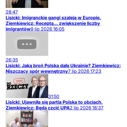
28:47
Lisicki: Imigranckie gangi szaleją w Europie.
Ziemkiewicz: Receptą... zwiększenie liczby
imigrantów
9
lip
2026
16:05
26:35
Lisicki: Jaką broń Polska dała Ukrainie? Ziemkiewicz:
Niszczący spór wewnętrzny
7
lip
2026
17:23
31:50
Lisicki: Ujawniła się partia Polska to obciach.
Ziemkiewicz: Będą czcić UPA
2
lip
2026
18:37