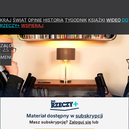
KRAJ
ŚWIAT
OPINIE
HISTORIA
TYGODNIK
KSIĄŻKI
WIDEO
DO
RZECZY+
WSPIERAJ
SUBSKRYBUJ
ZALOGUJ
MENU
POPULARNE
PROGRAMY
– odcinek 181
Materiał dostępny w
subskrypcji
Masz subskrypcję?
Zaloguj się
lub
13
kwietnia
2023
16:08