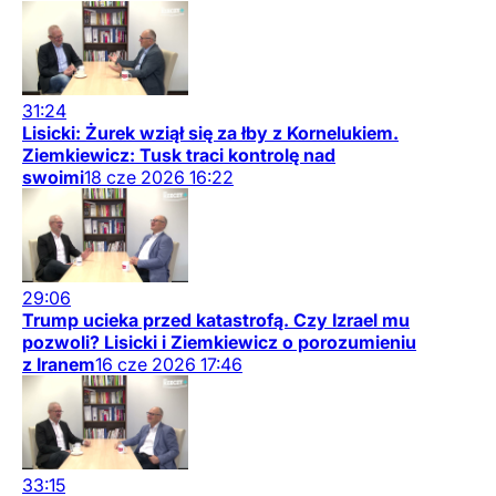
31:24
Lisicki: Żurek wziął się za łby z Kornelukiem.
Ziemkiewicz: Tusk traci kontrolę nad
swoimi
18
cze
2026
16:22
29:06
Trump ucieka przed katastrofą. Czy Izrael mu
pozwoli? Lisicki i Ziemkiewicz o porozumieniu
z Iranem
16
cze
2026
17:46
33:15