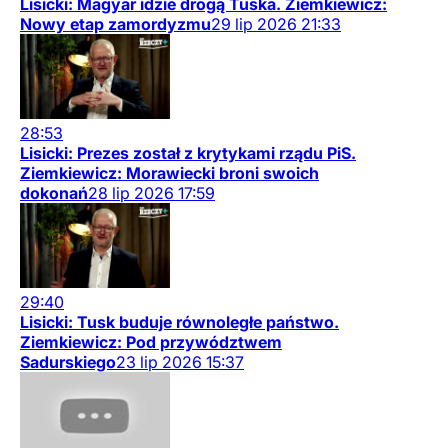
Lisicki: Magyar idzie drogą Tuska. Ziemkiewicz:
Nowy etap zamordyzmu
29
lip
2026
21:33
28:53
Lisicki: Prezes został z krytykami rządu PiS.
Ziemkiewicz: Morawiecki broni swoich
dokonań
28
lip
2026
17:59
29:40
Lisicki: Tusk buduje równoległe państwo.
Ziemkiewicz: Pod przywództwem
Sadurskiego
23
lip
2026
15:37