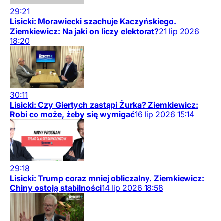
29:21
Lisicki: Morawiecki szachuje Kaczyńskiego.
Ziemkiewicz: Na jaki on liczy elektorat?
21
lip
2026
18:20
30:11
Lisicki: Czy Giertych zastąpi Żurka? Ziemkiewicz:
Robi co może, żeby się wymigać
16
lip
2026
15:14
29:18
Lisicki: Trump coraz mniej obliczalny. Ziemkiewicz:
Chiny ostoją stabilności
14
lip
2026
18:58