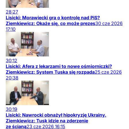
28:27
Lisicki: Morawiecki gra o kontrolę nad PiS?
Ziemkiewicz: Okaże się, co może prezes
30
cze
2026
17:10
30:12
Lisicki: Afera z lekarzami to nowe ośmiorniczki?
Ziemkiewicz: System Tuska się rozpada
25
cze
2026
20:38
30:19
Lisicki: Nawrocki obnażył hipokryzję Ukrainy.
Ziemkiewicz: Tusk idzie na zderzenie
ze ścianą
23
cze
2026
16:15