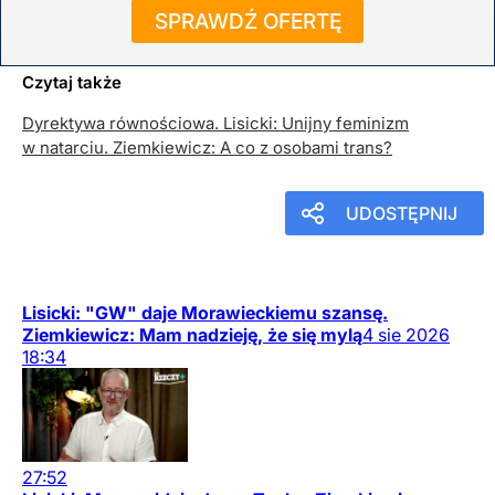
SPRAWDŹ OFERTĘ
Więcej informacji na portalu www.dorzeczy.pl
Czytaj także
Dyrektywa równościowa. Lisicki: Unijny feminizm
w natarciu. Ziemkiewicz: A co z osobami trans?
UDOSTĘPNIJ
Lisicki: "GW" daje Morawieckiemu szansę.
Ziemkiewicz: Mam nadzieję, że się mylą
4
sie
2026
18:34
27:52