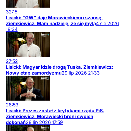
32:15
Lisicki: "GW" daje Morawieckiemu szansę.
Ziemkiewicz: Mam nadzieję, że się mylą
4
sie
2026
18:34
27:52
Lisicki: Magyar idzie drogą Tuska. Ziemkiewicz:
Nowy etap zamordyzmu
29
lip
2026
21:33
28:53
Lisicki: Prezes został z krytykami rządu PiS.
Ziemkiewicz: Morawiecki broni swoich
dokonań
28
lip
2026
17:59