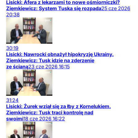
Lisicki: Afera z lekarzami to nowe ośmiorniczki?
Ziemkiewicz: System Tuska się rozpada
25
cze
2026
20:38
30:19
Lisicki: Nawrocki obnażył hipokryzję Ukrainy.
Ziemkiewicz: Tusk idzie na zderzenie
ze ścianą
23
cze
2026
16:15
31:24
Lisicki: Żurek wziął się za łby z Kornelukiem.
Ziemkiewicz: Tusk traci kontrolę nad
swoimi
18
cze
2026
16:22