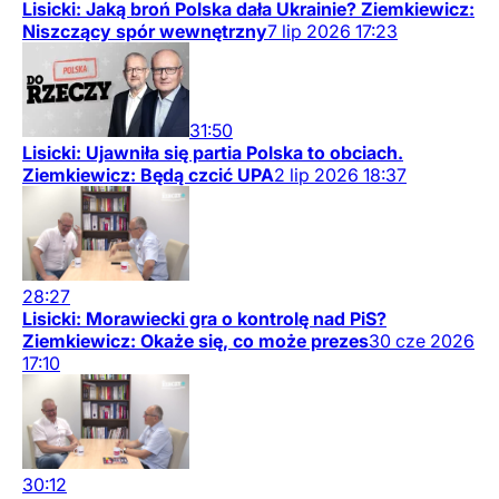
Lisicki: Jaką broń Polska dała Ukrainie? Ziemkiewicz:
Niszczący spór wewnętrzny
7
lip
2026
17:23
31:50
Lisicki: Ujawniła się partia Polska to obciach.
Ziemkiewicz: Będą czcić UPA
2
lip
2026
18:37
28:27
Lisicki: Morawiecki gra o kontrolę nad PiS?
Ziemkiewicz: Okaże się, co może prezes
30
cze
2026
17:10
30:12