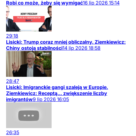
Robi co może, żeby się wymigać
16
lip
2026
15:14
29:18
Lisicki: Trump coraz mniej obliczalny. Ziemkiewicz:
Chiny ostoją stabilności
14
lip
2026
18:58
28:47
Lisicki: Imigranckie gangi szaleją w Europie.
Ziemkiewicz: Receptą... zwiększenie liczby
imigrantów
9
lip
2026
16:05
26:35