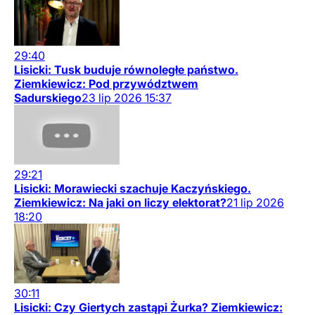
29:40
Lisicki: Tusk buduje równoległe państwo.
Ziemkiewicz: Pod przywództwem
Sadurskiego
23
lip
2026
15:37
29:21
Lisicki: Morawiecki szachuje Kaczyńskiego.
Ziemkiewicz: Na jaki on liczy elektorat?
21
lip
2026
18:20
30:11
Lisicki: Czy Giertych zastąpi Żurka? Ziemkiewicz: