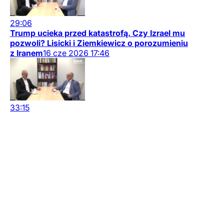
29:06
Trump ucieka przed katastrofą. Czy Izrael mu
pozwoli? Lisicki i Ziemkiewicz o porozumieniu
z Iranem
16
cze
2026
17:46
33:15