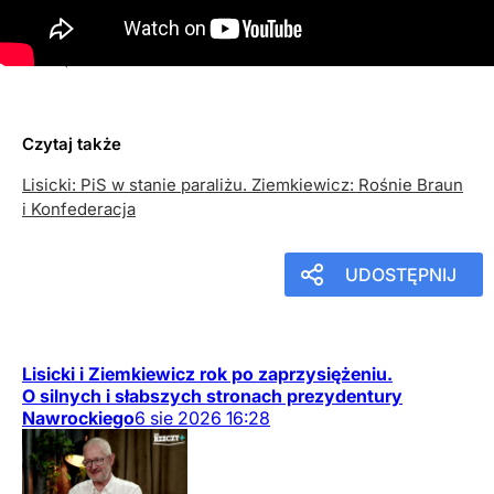
i Konfederacja
27
listopada
2025
18:30
Czytaj także
Lisicki: PiS w stanie paraliżu. Ziemkiewicz: Rośnie Braun
i Konfederacja
UDOSTĘPNIJ
Lisicki i Ziemkiewicz rok po zaprzysiężeniu.
O silnych i słabszych stronach prezydentury
Nawrockiego
6
sie
2026
16:28