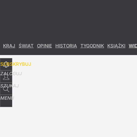
Udostępnij
7
Skomentuj
KRAJ
ŚWIAT
OPINIE
HISTORIA
TYGODNIK
KSIĄŻKI
WI
SUBSKRYBUJ
ZALOGUJ
SZUKAJ
MENU