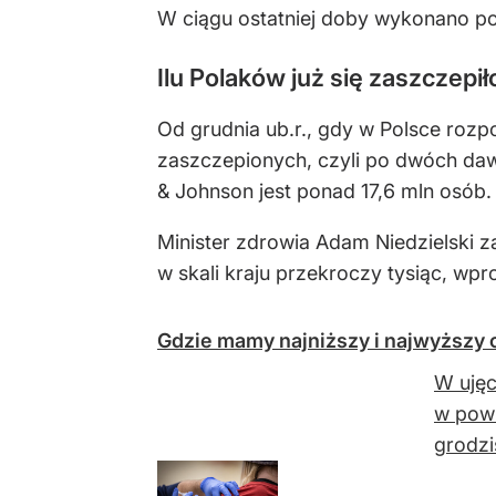
W ciągu ostatniej doby wykonano po
Ilu Polaków już się zaszczepił
Od grudnia ub.r., gdy w Polsce roz
zaszczepionych, czyli po dwóch da
& Johnson jest ponad 17,6 mln osób.
Minister zdrowia Adam Niedzielski 
w skali kraju przekroczy tysiąc, w
Gdzie mamy najniższy i najwyższy
W ujęc
w powi
grodzi