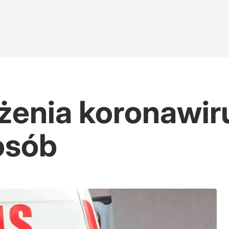
żenia koronawir
osób