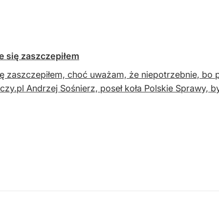
e się zaszczepiłem
ę zaszczepiłem, choć uważam, że niepotrzebnie, bo
zy.pl Andrzej Sośnierz, poseł koła Polskie Sprawy, by