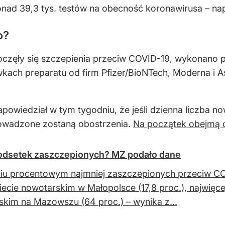
nad 39,3 tys. testów na obecność koronawirusa – na
o?
poczęły się szczepienia przeciw COVID-19, wykonano 
wkach preparatu od firm Pfizer/BioNTech, Moderna i
zapowiedział w tym tygodniu, że jeśli dzienna liczb
prowadzone zostaną obostrzenia.
Na początek obejmą o
 odsetek zaszczepionych? MZ podało dane
iu procentowym najmniej zaszczepionych przeciw CO
ecie nowotarskim w Małopolsce (17,8 proc.), najwięc
skim na Mazowszu (64 proc.) – wynika z...