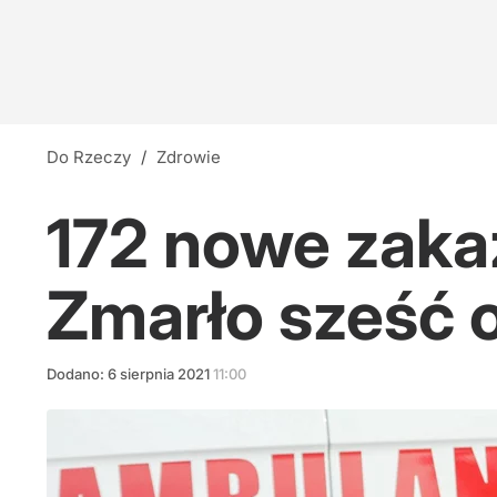
Do Rzeczy
/
Zdrowie
172 nowe zaka
Zmarło sześć 
Dodano:
6
sierpnia
2021
11:00