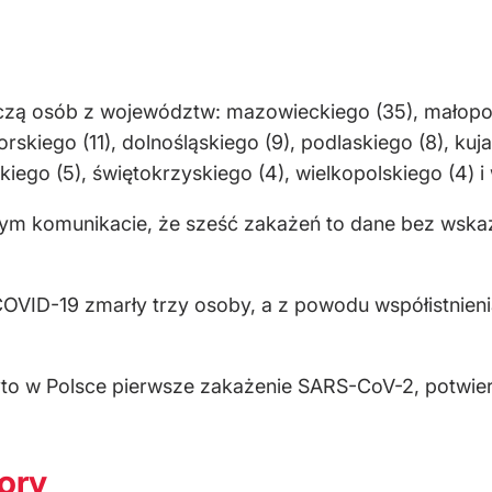
ą osób z województw: mazowieckiego (35), małopolski
skiego (11), dolnośląskiego (9), podlaskiego (8), ku
lskiego (5), świętokrzyskiego (4), wielkopolskiego (4)
ym komunikacie, że sześć zakażeń to dane bez wskaz
OVID-19 zmarły trzy osoby, a z powodu współistnieni
yto w Polsce pierwsze zakażenie SARS-CoV-2, potwie
tory