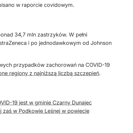
pisano w raporcie covidowym.
ponad 34,7 mln zastrzyków. W pełni
 AstraZeneca i po jednodawkowym od Johnson
a nowych przypadków zachorowań na COVID-19
ne regiony z najniższą liczbą szczepień
.
VID-19 jest w gminie Czarny Dunajec
ej zaś w Podkowie Leśnej w powiecie