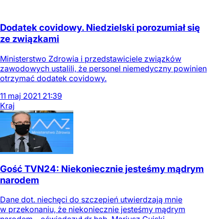
Dodatek covidowy. Niedzielski porozumiał się
ze związkami
Ministerstwo Zdrowia i przedstawiciele związków
zawodowych ustalili, że personel niemedyczny powinien
otrzymać dodatek covidowy.
11
maj
2021
21:39
Kraj
Gość TVN24: Niekoniecznie jesteśmy mądrym
narodem
Dane dot. niechęci do szczepień utwierdzają mnie
w przekonaniu, że niekoniecznie jesteśmy mądrym