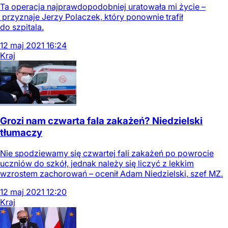
Ta operacja najprawdopodobniej uratowała mi życie –
przyznaje Jerzy Polaczek, który ponownie trafił
do szpitala.
12
maj
2021
16:24
Kraj
Grozi nam czwarta fala zakażeń? Niedzielski
tłumaczy
Nie spodziewamy się czwartej fali zakażeń po powrocie
uczniów do szkół, jednak należy się liczyć z lekkim
wzrostem zachorowań – ocenił Adam Niedzielski, szef MZ.
12
maj
2021
12:20
Kraj