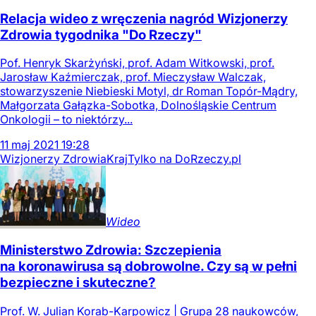
Relacja wideo z wręczenia nagród Wizjonerzy
Zdrowia tygodnika "Do Rzeczy"
Pof. Henryk Skarżyński, prof. Adam Witkowski, prof.
Jarosław Kaźmierczak, prof. Mieczysław Walczak,
stowarzyszenie Niebieski Motyl, dr Roman Topór-Mądry,
Małgorzata Gałązka-Sobotka, Dolnośląskie Centrum
Onkologii – to niektórzy...
11
maj
2021
19:28
Wizjonerzy Zdrowia
Kraj
Tylko na DoRzeczy.pl
Wideo
Ministerstwo Zdrowia: Szczepienia
na koronawirusa są dobrowolne. Czy są w pełni
bezpieczne i skuteczne?
Prof. W. Julian Korab-Karpowicz | Grupa 28 naukowców,