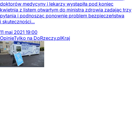
doktorów medycyny i lekarzy wystąpiła pod koniec
kwietnia z listem otwartym do ministra zdrowia zadając trzy
pytania i podnosząc ponownie problem bezpieczeństwa
i skuteczności...
11
maj
2021
19:00
Opinie
Tylko na DoRzeczy.pl
Kraj