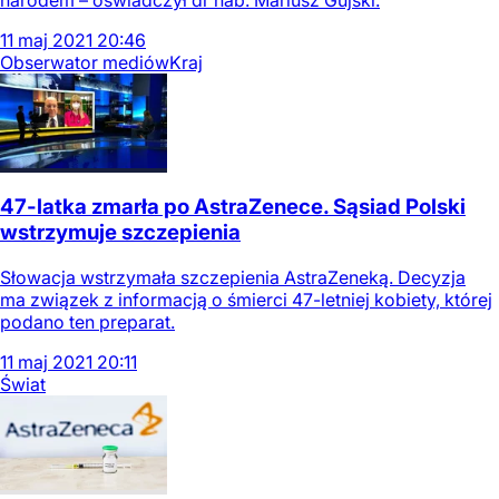
narodem – oświadczył dr hab. Mariusz Gujski.
11
maj
2021
20:46
Obserwator mediów
Kraj
47-latka zmarła po AstraZenece. Sąsiad Polski
wstrzymuje szczepienia
Słowacja wstrzymała szczepienia AstraZeneką. Decyzja
ma związek z informacją o śmierci 47-letniej kobiety, której
podano ten preparat.
11
maj
2021
20:11
Świat