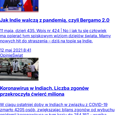
Jak Indie walczą z pandemią, czyli Bergamo 2.0
11 maja, dzień 435. Wpis nr 424 | No i jak tu się człowiek
ma opierać tym spiskowym wizjom dziejów świata. Mamy
nowych hit do straszenia – dziś na topie są Indie.
12
maj
2021
8:41
Opinie
Świat
Koronawirus w Indiach. Liczba zgonów
przekroczyła ćwierć miliona
W ciągu ostatniej doby w Indiach w związku z COVID-19
zmarło 4205 osób, zwiększając bilans zgonów od wybuchu
epidemii koronawirusa w tym kraju do 254 197 – wynika