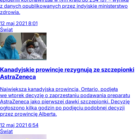
z danych opublikowanych przez indyjskie ministerstwo
zdrowia.
12
maj
2021
8:01
Świat
Kanadyjskie prowincje rezygnują ze szczepionki
AstraZeneca
Największa kanadyjska prowincja, Ontario, podjęła
we wtorek decyzję o zaprzestaniu podawania preparatu
AstraZeneca jako pierwszej dawki szczepionki. Decyzję
ogłoszono kilka godzin po podjęciu podobnej decyzji
przez prowincję Alberta.
12
maj
2021
6:54
Świat