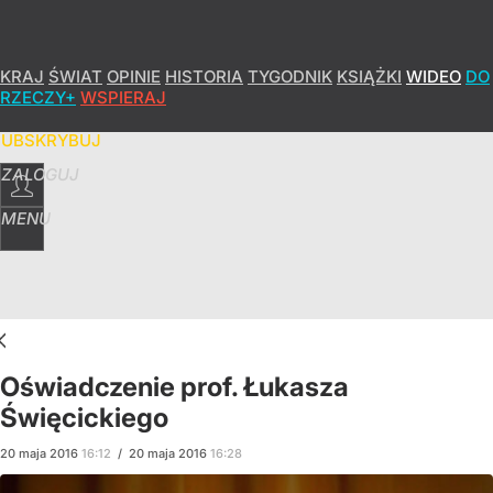
KRAJ
ŚWIAT
OPINIE
HISTORIA
TYGODNIK
KSIĄŻKI
WIDEO
DO
RZECZY+
WSPIERAJ
SUBSKRYBUJ
ZALOGUJ
MENU
Oświadczenie prof. Łukasza
Święcickiego
20
maja
2016
16:12
/
20
maja
2016
16:28