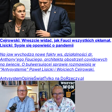
Cejrowski: Wreszcie widać, jak Fauci wszystkich okłamał.
Lisicki: Sypie się opowieść o pandemii
Na jaw wychodzą nowe fakty ws. działalności dr.
Anthony'ego Fauciego, architekta obostrzeń covidowych
na świecie. O bulwersującej sprawie rozmawiają w
"Antysystemie" Paweł Lisicki i Wojciech Cejrowski.
Antysystem
Opinie
Świat
Tylko na DoRzeczy.pl