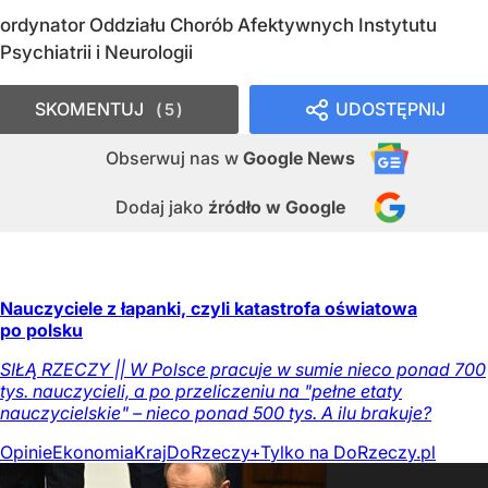
ordynator Oddziału Chorób Afektywnych Instytutu
Psychiatrii i Neurologii
SKOMENTUJ
UDOSTĘPNIJ
5
Obserwuj nas
w
Google News
Dodaj jako
źródło w Google
Nauczyciele z łapanki, czyli katastrofa oświatowa
po polsku
SIŁĄ RZECZY || W Polsce pracuje w sumie nieco ponad 700
tys. nauczycieli, a po przeliczeniu na "pełne etaty
nauczycielskie" – nieco ponad 500 tys. A ilu brakuje?
Opinie
Ekonomia
Kraj
DoRzeczy+
Tylko na DoRzeczy.pl