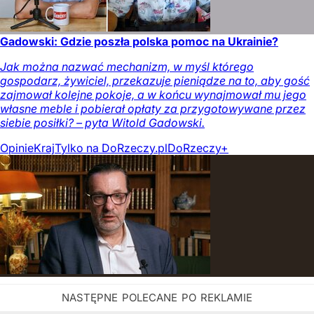
Gadowski: Gdzie poszła polska pomoc na Ukrainie?
Jak można nazwać mechanizm, w myśl którego
gospodarz, żywiciel, przekazuje pieniądze na to, aby gość
zajmował kolejne pokoje, a w końcu wynajmował mu jego
własne meble i pobierał opłaty za przygotowywane przez
siebie posiłki? – pyta Witold Gadowski.
Opinie
Kraj
Tylko na DoRzeczy.pl
DoRzeczy+