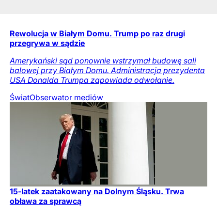
Rewolucja w Białym Domu. Trump po raz drugi
przegrywa w sądzie
Amerykański sąd ponownie wstrzymał budowę sali
balowej przy Białym Domu. Administracja prezydenta
USA Donalda Trumpa zapowiada odwołanie.
Świat
Obserwator mediów
15-latek zaatakowany na Dolnym Śląsku. Trwa
obława za sprawcą