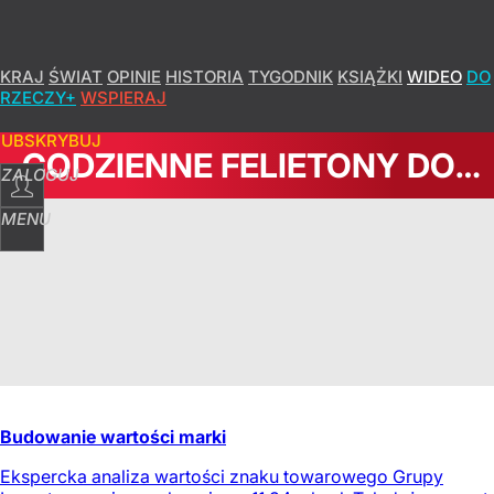
KRAJ
ŚWIAT
OPINIE
HISTORIA
TYGODNIK
KSIĄŻKI
WIDEO
DO
RZECZY+
WSPIERAJ
SUBSKRYBUJ
CODZIENNE FELIETONY DORZECZY.PL
ZALOGUJ
MENU
Budowanie wartości marki
Ekspercka analiza wartości znaku towarowego Grupy