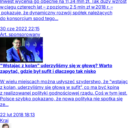
Inwest wycenia go obecnie na 11,34 mln zł. Tak duży wzrost
w ciągu czterech lat – z poziomu 2,5 mln zł w 2018 r. –
pokazuje, że dynamiczny rozwój spółek należących
do konsorcjum spod tego...
30
cze
2022
22:15
Art. sponsorowany
"Wstając z kolan” uderzyliśmy się w głowę? Warto
zapytać, gdzie był sufit i dlaczego tak nisko
W wielu miejscach można usłyszeć szyderstwo, że "wstając
z kolan, uderzyliśmy się głową w sufit”, co ma być kpiną
z realizowanej polityki godnościowej rządu. Coś w tym jest.
Polsce szybko pokazano, że nowa polityka nie spotka się
ze...
22
lut
2018
18:13
Kraj