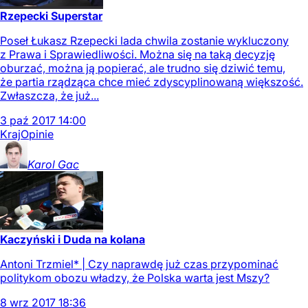
Rzepecki Superstar
Poseł Łukasz Rzepecki lada chwila zostanie wykluczony
z Prawa i Sprawiedliwości. Można się na taką decyzję
oburzać, można ją popierać, ale trudno się dziwić temu,
że partia rządząca chce mieć zdyscyplinowaną większość.
Zwłaszcza, że już...
3
paź
2017
14:00
Kraj
Opinie
Karol
Gac
Kaczyński i Duda na kolana
Antoni Trzmiel* | Czy naprawdę już czas przypominać
politykom obozu władzy, że Polska warta jest Mszy?
8
wrz
2017
18:36