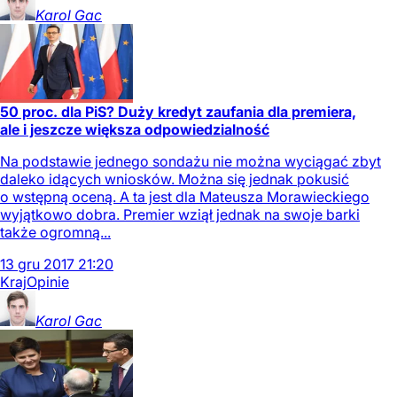
Karol
Gac
50 proc. dla PiS? Duży kredyt zaufania dla premiera,
ale i jeszcze większa odpowiedzialność
Na podstawie jednego sondażu nie można wyciągać zbyt
daleko idących wniosków. Można się jednak pokusić
o wstępną oceną. A ta jest dla Mateusza Morawieckiego
wyjątkowo dobra. Premier wziął jednak na swoje barki
także ogromną...
13
gru
2017
21:20
Kraj
Opinie
Karol
Gac