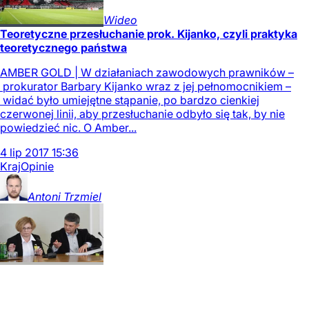
Wideo
Teoretyczne przesłuchanie prok. Kijanko, czyli praktyka
teoretycznego państwa
AMBER GOLD | W działaniach zawodowych prawników –
prokurator Barbary Kijanko wraz z jej pełnomocnikiem –
widać było umiejętne stąpanie, po bardzo cienkiej
czerwonej linii, aby przesłuchanie odbyło się tak, by nie
powiedzieć nic. O Amber...
4
lip
2017
15:36
Kraj
Opinie
Antoni
Trzmiel