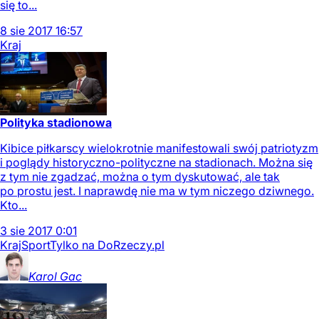
się to...
8
sie
2017
16:57
Kraj
Polityka stadionowa
Kibice piłkarscy wielokrotnie manifestowali swój patriotyzm
i poglądy historyczno-polityczne na stadionach. Można się
z tym nie zgadzać, można o tym dyskutować, ale tak
po prostu jest. I naprawdę nie ma w tym niczego dziwnego.
Kto...
3
sie
2017
0:01
Kraj
Sport
Tylko na DoRzeczy.pl
Karol
Gac