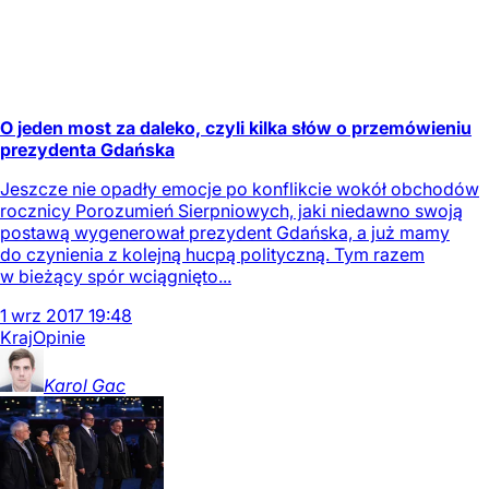
O jeden most za daleko, czyli kilka słów o przemówieniu
prezydenta Gdańska
Jeszcze nie opadły emocje po konflikcie wokół obchodów
rocznicy Porozumień Sierpniowych, jaki niedawno swoją
postawą wygenerował prezydent Gdańska, a już mamy
do czynienia z kolejną hucpą polityczną. Tym razem
w bieżący spór wciągnięto...
1
wrz
2017
19:48
Kraj
Opinie
Karol
Gac