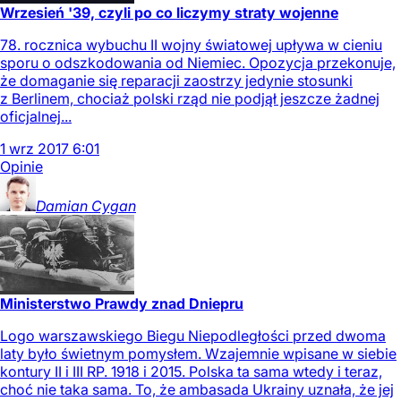
Wrzesień '39, czyli po co liczymy straty wojenne
78. rocznica wybuchu II wojny światowej upływa w cieniu
sporu o odszkodowania od Niemiec. Opozycja przekonuje,
że domaganie się reparacji zaostrzy jedynie stosunki
z Berlinem, chociaż polski rząd nie podjął jeszcze żadnej
oficjalnej...
1
wrz
2017
6:01
Opinie
Damian
Cygan
Ministerstwo Prawdy znad Dniepru
Logo warszawskiego Biegu Niepodległości przed dwoma
laty było świetnym pomysłem. Wzajemnie wpisane w siebie
kontury II i III RP. 1918 i 2015. Polska ta sama wtedy i teraz,
choć nie taka sama. To, że ambasada Ukrainy uznała, że jej