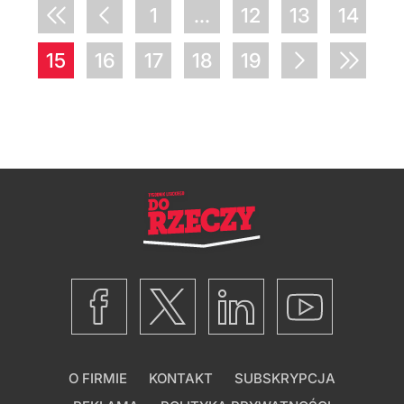
1
...
12
13
14
15
16
17
18
19
O FIRMIE
KONTAKT
SUBSKRYPCJA