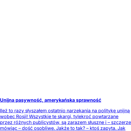
Unijna pasywność, amerykańska sprawność
Ileż to razy słyszałem ostatnio narzekania na politykę unijną
wobec Rosji! Wszystkie te skargi, tylekroć powtarzane
przez różnych publicystów, są zarazem słuszne i – szczerze
mówiąc – dość osobliwe. Jakże to tak? – ktoś zapyta. Jak