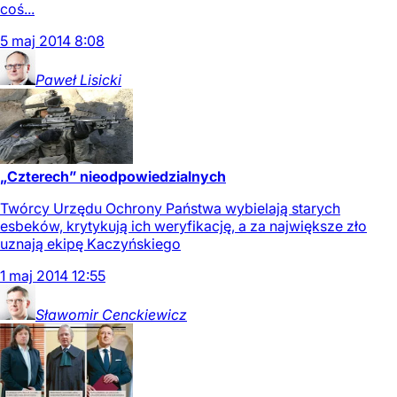
coś...
5
maj
2014
8:08
Paweł
Lisicki
„Czterech” nieodpowiedzialnych
Twórcy Urzędu Ochrony Państwa wybielają starych
esbeków, krytykują ich weryfikację, a za największe zło
uznają ekipę Kaczyńskiego
1
maj
2014
12:55
Sławomir
Cenckiewicz