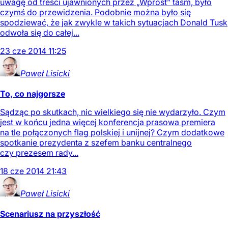
uwagę od treści ujawnionych przez „Wprost” taśm, było
czymś do przewidzenia. Podobnie można było się
spodziewać, że jak zwykle w takich sytuacjach Donald Tusk
odwoła się do całej...
23
cze
2014
11:25
Paweł
Lisicki
To, co najgorsze
Sądząc po skutkach, nic wielkiego się nie wydarzyło. Czym
jest w końcu jedna więcej konferencja prasowa premiera
na tle połączonych flag polskiej i unijnej? Czym dodatkowe
spotkanie prezydenta z szefem banku centralnego
czy prezesem rady...
18
cze
2014
21:43
Paweł
Lisicki
Scenariusz na przyszłość