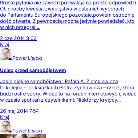
Proste pytania nie zawsze pozwalają na proste odpowiedzi.
Ot, choćby kwestia zwycięstwa w ostatnich wyborach
do Parlamentu Europejskiego pozostaje,powiem ostrożnie,
dość otwarta. Z pewnością można jedynie powiedzieć, kto
w nich przegrał....
2
cze
2014
8:02
Kraj
Paweł
Lisicki
Uciec przed samobójstwem
Jakie piękne samobójstwo” Rafała A. Ziemkiewicza
to kolejna – po książkach Piotra Zychowicza – rzecz, która
budzi ostre spory. Widać to na forach internetowych, widać
w czasie spotkań z czytelnikami. Niektórzy krytycy...
26
maj
2014
7:54
Kraj
Paweł
Lisicki