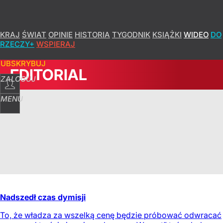
KRAJ
ŚWIAT
OPINIE
HISTORIA
TYGODNIK
KSIĄŻKI
WIDEO
DO
RZECZY+
WSPIERAJ
SUBSKRYBUJ
EDITORIAL
ZALOGUJ
MENU
Nadszedł czas dymisji
To, że władza za wszelką cenę będzie próbować odwracać