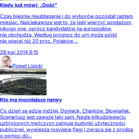
Kiedy lud mówi: „Dość”
Czas biegnie nieubłaganie i do wyborów pozostał raptem
miesiąc. Najciekawsze jest to, że jeśli wierzyć sondażom,
nikogo one, oprócz kandydatów na europosłów,
nie obchodzą. Według prognoz do urn może pójść
nie więcej niż 20 proc. Polaków,...
28
kwi
2014
8:15
Paweł
Lisicki
Kto ma mocniejsze nerwy
Co dzień są gdzie indziej. Donieck, Charków, Słowiańsk.
Scenariusz jest zawsze taki sam. Nagle kilkudziesięciu
uzbrojonych mężczyzn zajmuje budynki użyteczności
publicznej, wywiesza rosyjskie flagi i zwraca się z prośbą
o pomoc do...