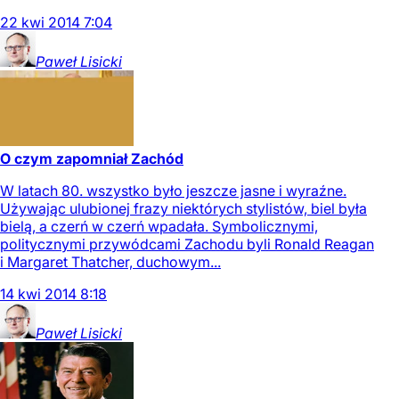
22
kwi
2014
7:04
Paweł
Lisicki
O czym zapomniał Zachód
W latach 80. wszystko było jeszcze jasne i wyraźne.
Używając ulubionej frazy niektórych stylistów, biel była
bielą, a czerń w czerń wpadała. Symbolicznymi,
politycznymi przywódcami Zachodu byli Ronald Reagan
i Margaret Thatcher, duchowym...
14
kwi
2014
8:18
Paweł
Lisicki