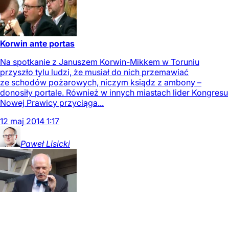
Korwin ante portas
Na spotkanie z Januszem Korwin-Mikkem w Toruniu
przyszło tylu ludzi, że musiał do nich przemawiać
ze schodów pożarowych, niczym ksiądz z ambony –
donosiły portale. Również w innych miastach lider Kongresu
Nowej Prawicy przyciąga...
12
maj
2014
1:17
Paweł
Lisicki